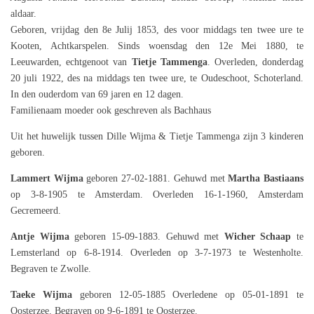
aldaar.
Geboren, vrijdag den 8e Julij 1853, des voor middags ten twee ure te
Kooten, Achtkarspelen. Sinds woensdag den 12e Mei 1880, te
Leeuwarden, echtgenoot van
Tietje Tammenga
. Overleden, donderdag
20 juli 1922, des na middags ten twee ure, te Oudeschoot, Schoterland.
In den ouderdom van 69 jaren en 12 dagen.
Familienaam moeder ook geschreven als Bachhaus
Uit het huwelijk tussen Dille Wijma & Tietje Tammenga zijn 3 kinderen
geboren.
Lammert Wijma
geboren 27-02-1881. Gehuwd met
Martha Bastiaans
op 3-8-1905 te Amsterdam. Overleden 16-1-1960, Amsterdam
Gecremeerd.
Antje Wijma
geboren 15-09-1883. Gehuwd met
Wicher Schaap
te
Lemsterland op 6-8-1914. Overleden op 3-7-1973 te Westenholte.
Begraven te Zwolle.
Taeke Wijma
geboren 12-05-1885 Overledene op 05-01-1891 te
Oosterzee. Begraven op 9-6-1891 te Oosterzee.