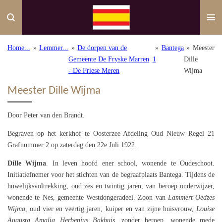
Ga
direct
naar
de
Home...
»
Lemmer...
»
De dorpen van de
»
Bantega
»
Meester
hoofdinhoud
Gemeente De Fryske Marren
1
Dille
- De Friese Meren
Wijma
Meester Dille Wijma
Door Peter van den Brandt.
Begraven op het kerkhof te Oosterzee Afdeling Oud Nieuw Regel 21
Grafnummer 2 op zaterdag den 22e Juli 1922.
Dille Wijma
. In leven hoofd ener school, wonende te Oudeschoot.
Initiatiefnemer voor het stichten van de begraafplaats Bantega. Tijdens de
huwelijksvoltrekking, oud zes en twintig jaren, van beroep onderwijzer,
wonende te Nes, gemeente Westdongeradeel. Zoon van
Lammert Oedzes
Wijma
, oud vier en veertig jaren, kuiper en van zijne huisvrouw,
Louise
Augusta Amalia Herbenius Bakhuis
, zonder beroep, wonende mede