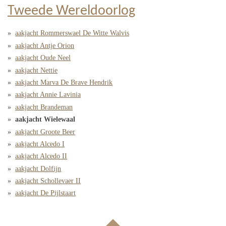
Tweede Wereldoorlog
aakjacht Rommerswael De Witte Walvis
aakjacht Antje Orion
aakjacht Oude Neel
aakjacht Nettie
aakjacht Marva De Brave Hendrik
aakjacht Annie Lavinia
aakjacht Brandeman
aakjacht Wielewaal
aakjacht Groote Beer
aakjacht Alcedo I
aakjacht Alcedo II
aakjacht Dolfijn
aakjacht Schollevaer II
aakjacht De Pijlstaart