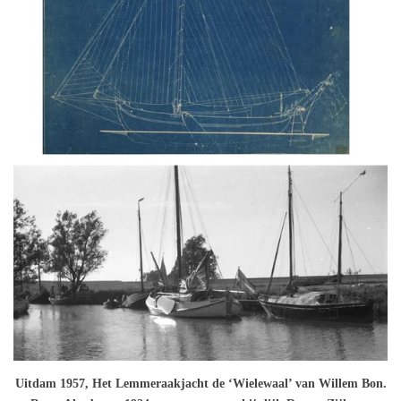
Uitdam 1957, Het Lemmeraakjacht de ‘Wielewaal’ van Willem Bon.