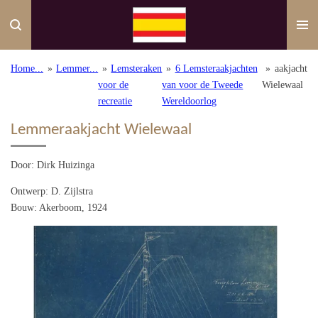
Ga
direct
naar
de
Home...
»
Lemmer...
»
Lemsteraken
»
6 Lemsteraakjachten
»
aakjacht
hoofdinhoud
voor de
van voor de Tweede
Wielewaal
recreatie
Wereldoorlog
Lemmeraakjacht Wielewaal
Door: Dirk Huizinga
Ontwerp: D. Zijlstra
Bouw: Akerboom, 1924