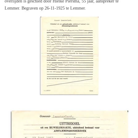
overlijden is geschied door Hielke Piersma, 55 jaar, aanspreker te
Lemmer. Begraven op 26‑11‑1925 te Lemmer.