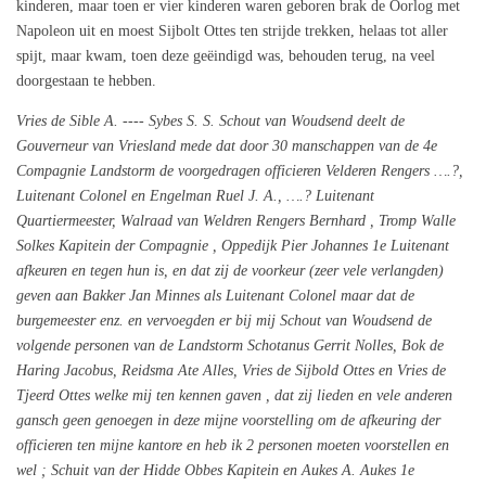
kinderen, maar toen er vier kinderen waren geboren brak de Oorlog met
Napoleon uit en moest Sijbolt Ottes ten strijde trekken, helaas tot aller
spijt, maar kwam, toen deze geëindigd was, behouden terug, na veel
doorgestaan te hebben.
Vries de Sible A. ---- Sybes S. S. Schout van Woudsend deelt de
Gouverneur van Vriesland mede dat door 30 manschappen van de 4e
Compagnie Landstorm de voorgedragen officieren Velderen Rengers ….?,
Luitenant Colonel en Engelman Ruel J. A., ….? Luitenant
Quartiermeester, Walraad van Weldren Rengers Bernhard , Tromp Walle
Solkes Kapitein der Compagnie , Oppedijk Pier Johannes 1e Luitenant
afkeuren en tegen hun is, en dat zij de voorkeur (zeer vele verlangden)
geven aan Bakker Jan Minnes als Luitenant Colonel maar dat de
burgemeester enz. en vervoegden er bij mij Schout van Woudsend de
volgende personen van de Landstorm Schotanus Gerrit Nolles, Bok de
Haring Jacobus, Reidsma Ate Alles, Vries de Sijbold Ottes en Vries de
Tjeerd Ottes welke mij ten kennen gaven , dat zij lieden en vele anderen
gansch geen genoegen in deze mijne voorstelling om de afkeuring der
officieren ten mijne kantore en heb ik 2 personen moeten voorstellen en
wel ; Schuit van der Hidde Obbes Kapitein en Aukes A. Aukes 1e