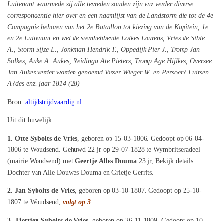
Luitenant waarmede zij alle tevreden zouden zijn enz verder diverse
correspondentie hier over en een naamlijst van de Landstorm die tot de 4e
Compagnie behoren van het 2e Bataillon tot kiezing van de Kapitein, 1e
en 2e Luitenant en wel de stemhebbende Lolkes Lourens, Vries de Sible
A., Storm Sijze L., Jonkman Hendrik T., Oppedijk Pier J., Tromp Jan
Solkes, Auke A. Aukes, Reidinga Ate Pieters, Tromp Age Hijlkes, Overzee
Jan Aukes verder worden genoemd Visser Wieger W. en Persoer? Luitsen
A?des enz. jaar 1814 (28)
Bron:
altijdstrijdvaardig.nl
Uit dit huwelijk:
1. Otte Sybolts de Vries
, geboren op 15-03-1806. Gedoopt op 06-04-
1806 te Woudsend. Gehuwd 22 jr op 29-07-1828 te Wymbritseradeel
(mairie Woudsend) met
Geertje Alles Douma
23 jr, Bekijk details.
Dochter van Alle Douwes Douma en Grietje Gerrits.
2. Jan Sybolts de Vries
, geboren op 03-10-1807. Gedoopt op 25-10-
1807 te Woudsend,
volgt op 3
3. Tjettjen Sybolts de Vries
, geboren op 26-11-1809. Gedoopt op 10-