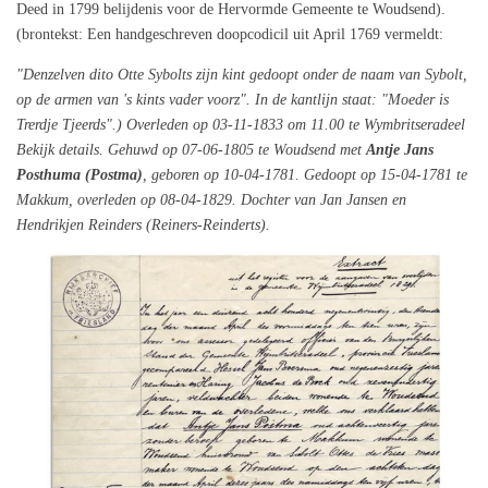
Deed in 1799 belijdenis voor de Hervormde Gemeente te Woudsend).
(brontekst: Een handgeschreven doopcodicil uit April 1769 vermeldt:
"Denzelven dito Otte Sybolts zijn kint gedoopt onder de naam van Sybolt,
op de armen van 's kints vader voorz". In de kantlijn staat: "Moeder is
Trerdje Tjeerds".) Overleden op 03-11-1833 om 11.00 te Wymbritseradeel
Bekijk details. Gehuwd op 07-06-1805 te Woudsend met
Antje Jans
Posthuma (Postma)
, geboren op 10-04-1781. Gedoopt op 15-04-1781 te
Makkum, overleden op 08-04-1829. Dochter van Jan Jansen en
Hendrikjen Reinders (Reiners-Reinderts).