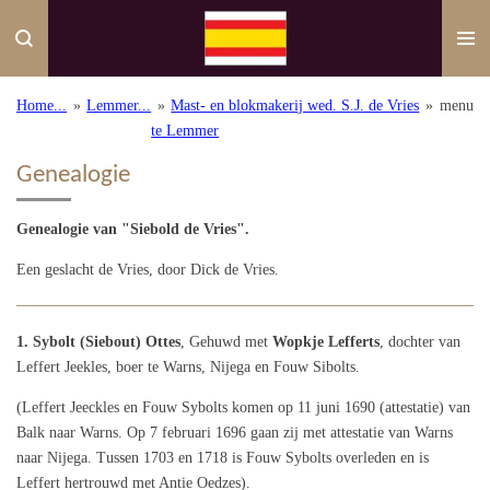
Ga
direct
naar
de
Home...
»
Lemmer...
»
Mast- en blokmakerij wed. S.J. de Vries
»
menu
hoofdinhoud
te Lemmer
Genealogie
Genealogie van "Siebold de Vries".
Een geslacht de Vries, door Dick de Vries.
1. Sybolt (Siebout) Ottes
, Gehuwd met
Wopkje Lefferts
, dochter van
Leffert Jeekles, boer te Warns, Nijega en Fouw Sibolts.
(Leffert Jeeckles en Fouw Sybolts komen op 11 juni 1690 (attestatie) van
Balk naar Warns. Op 7 februari 1696 gaan zij met attestatie van Warns
naar Nijega. Tussen 1703 en 1718 is Fouw Sybolts overleden en is
Leffert hertrouwd met Antie Oedzes).