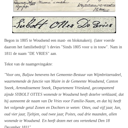
Begon in 1805 te Woudsend een mast‑ en blokmakerij. (later voerde
daarom het familiebedrijf 't devies "Sinds 1805 voor u in touw". Nam in
1811 de naam "DE VRIES" aan.
Tekst van de naamgevingakte:
"Voor ons, Baljuw benevens het Gemeente‑Bestuur van Wijmbritzeradeel,
waarnemende de functie van Maire in de Gemeente Woudsend, Canton
Sneek, Arrondissement Sneek, Departement Vriesland, gecompareerd
zijnde SYBOLT OTTES wonende te Woudsend heeft dezelve verklaard, dat
hij aanneemt de naam van De Vries voor Familie‑Naam, en dat hij heeft
het volgende getal Zonen en Dochters te weten: Ottes, oud vijf jaar, Jan,
oud vier jaar, Tjeltjen, oud twee jaar, Poites, oud drie maanden, allen
wonende te Woudsend. En heeft dezen met ons verteekend Den 18
December 1811".