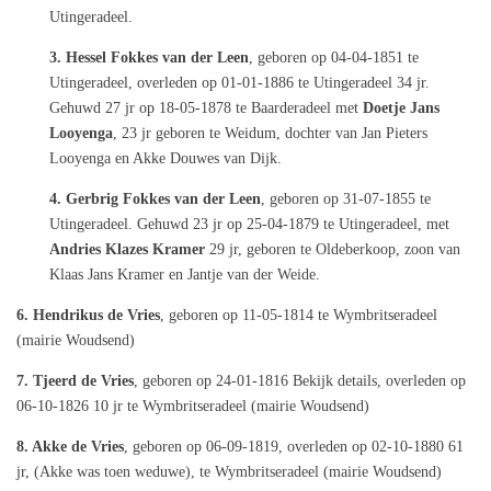
Utingeradeel.
3. Hessel Fokkes van der Leen
, geboren op 04-04-1851 te
Utingeradeel, overleden op 01-01-1886 te Utingeradeel 34 jr.
Gehuwd 27 jr op 18-05-1878 te Baarderadeel met
Doetje Jans
Looyenga
, 23 jr geboren te Weidum, dochter van Jan Pieters
Looyenga en Akke Douwes van Dijk.
4. Gerbrig Fokkes van der Leen
, geboren op 31-07-1855 te
Utingeradeel. Gehuwd 23 jr op 25-04-1879 te Utingeradeel, met
Andries Klazes Kramer
29 jr, geboren te Oldeberkoop, zoon van
Klaas Jans Kramer en Jantje van der Weide.
6. Hendrikus de Vries
, geboren op 11-05-1814 te Wymbritseradeel
(mairie Woudsend)
7. Tjeerd de Vries
, geboren op 24-01-1816 Bekijk details, overleden op
06-10-1826 10 jr te Wymbritseradeel (mairie Woudsend)
8. Akke de Vries
, geboren op 06-09-1819, overleden op 02-10-1880 61
jr, (Akke was toen weduwe), te Wymbritseradeel (mairie Woudsend)