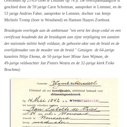
Overleden op 21‑03‑1896 te Lemmer op 74 jr. De overlijdensaangifte is
geschied door de 59 jarige Carst Schotman, aanspreker te Lemmer, en de
53 jarige Andries Faber, aanspreker te Lemmer, dochter van Jentje
Michiels Tromp (boer te Woudsend) en Hantsen Haayes Zoethout.
Bruidegom overlegde aan de ambtenaar "ten eerst het doop‑cedul en een
certificaat houdende dat de bruidegom aan zijne verpligting ten aanzien
der nationale militie heeft voldaan, de geboorte‑akte van de bruid en de
overlijdensakte van de moeder van de bruid." Getuigen: de 64‑jarige
kastelein Niltje Ekema, de 50‑jarige boer Minze Jans Wijman, de
49‑jarige veldwachter Jan Pieters Westra en de 32‑jarige klerk Feike
Boschma).