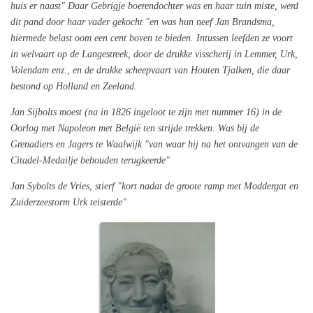
huis er naast" Daar Gebrigje boerendochter was en haar tuin miste, werd
dit pand door haar vader gekocht "en was hun neef Jan Brandsma,
hiermede belast oom een cent boven te bieden. Intussen leefden ze voort
in welvaart op de Langestreek, door de drukke visscherij in Lemmer, Urk,
Volendam enz., en de drukke scheepvaart van Houten Tjalken, die daar
bestond op Holland en Zeeland.
Jan Sijbolts moest (na in 1826 ingeloot te zijn met nummer 16) in de
Oorlog met Napoleon met België ten strijde trekken. Was bij de
Grenadiers en Jagers te Waalwijk "van waar hij na het ontvangen van de
Citadel‑Medailje behouden terugkeerde"
Jan Sybolts de Vries, stierf "kort nadat de groote ramp met Moddergat en
Zuiderzeestorm Urk teisterde"