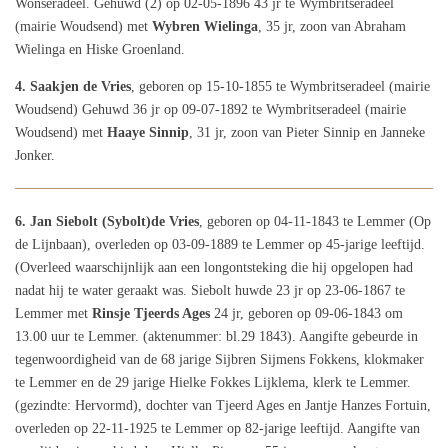
Wonseradeel. Gehuwd (2) op 02-05-1896 43 jr te Wymbritseradeel
(mairie Woudsend) met
Wybren Wielinga
, 35 jr, zoon van Abraham
Wielinga en Hiske Groenland.
4. Saakjen de Vries
, geboren op 15-10-1855 te Wymbritseradeel (mairie
Woudsend) Gehuwd 36 jr op 09-07-1892 te Wymbritseradeel (mairie
Woudsend) met
Haaye Sinnip
, 31 jr, zoon van Pieter Sinnip en Janneke
Jonker.
6. Jan Siebolt (Sybolt)de Vries
, geboren op 04-11-1843 te Lemmer (Op
de Lijnbaan), overleden op 03‑09‑1889 te Lemmer op 45‑jarige leeftijd.
(Overleed waarschijnlijk aan een longontsteking die hij opgelopen had
nadat hij te water geraakt was. Siebolt huwde 23 jr op 23-06-1867 te
Lemmer met
Rinsje Tjeerds Ages
24 jr, geboren op 09‑06‑1843 om
13.00 uur te Lemmer. (aktenummer: bl.29 1843). Aangifte gebeurde in
tegenwoordigheid van de 68 jarige Sijbren Sijmens Fokkens, klokmaker
te Lemmer en de 29 jarige Hielke Fokkes Lijklema, klerk te Lemmer.
(gezindte: Hervormd), dochter van Tjeerd Ages en Jantje Hanzes Fortuin,
overleden op 22‑11‑1925 te Lemmer op 82‑jarige leeftijd. Aangifte van