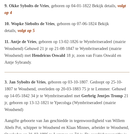
9. Okke Sybolts de Vries
, geboren op 04-01-1822 Bekijk details,
volgt
op 4
10. Wopke Siebolts de Vries
, geboren op 07-06-1824 Bekijk
details,
volgt op 5
11. Antje de Vries
, geboren op 13-02-1826 te Wymbritseradeel (mairie
Woudsend) Gehuwd 21 jr op 21-08-1847 te Wymbritseradeel (mairie
Woudsend) met
Hendricus Oswald
18 jr, zoon van Frans Oswald en
Antje Sybrandy.
3. Jan Sybolts de Vries
, geboren op 03-10-1807. Gedoopt op 25-10-
1807 te Woudsend, overleden op 20-03-1883 75 jr te Lemmer. Gehuwd
op 14-05-1842 34 jr te Wymbritseradeel met
Gerbrig Jentjes Tromp
21
jr, geboren op 13-12-1821 te Ypecolsga (Wymbritseradeel (mairie
Woudsend)
Aangifte geboorte van Jan geschiedde in tegenwoordigheid van Willem
Abels Pot, schipper te Woudsend en Klaas Minnes, arbeider te Woudsend,