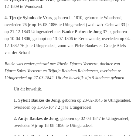
12-1809 te Woudsend.
4. Tjettje Sybolts de Vries
, geboren in 1810, geboren te Woudsend,
overleden 76 jr op 16-08-1886 te Utingeradeel (weduwe). Gehuwd 33 jr
op 21-12-1843 Utingeradeel met
Bauke Piebes de Jong
37 jr, geboren
op 10-04-1806, gedoopt op 13-07-1806 te Eernewoude, overleden op 04-
12-1882 76 jr te Utingeradeel, zoon van Piebe Baukes en Grietje Alefs
van der Schaaf.
Bauke was eerder gehuwd met Rinske Djurres Veenstra, dochter van
Djurre Sakes Veenstra en Trijntje Reinders Reindersma, overleden te
Utingeradeel op 27-03-1842. Uit dat huwelijk zijn 5 kinderen geboren.
Uit dit huwelijk.
1. Sybolt Baukes de Jong
, geboren op 23-02-1845 te Utingeradeel,
overleden op 11-05-1847 2 jr te Utingeradeel.
2. Antje Baukes de Jong
, geboren op 02-03-1847 te Utingeradeel,
overleden 9 jr op 18-08-1856 te Utingeradeel.