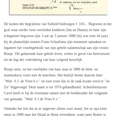
De kosten der begrafenis van Siebold bedroegen f. 110,-. Begraven in het
graf waar eerder twee overleden kinderen (Jan en Hanna) en later zijn
echtgenote begraven zijn. Laat op 3 januari 1888 (hij was toen 44 jaar)
bij de plaatselijke notaris Frans Schaafsma zijn testament opmaken en
legateert het vruchtgebruik van zijn gehele nalatenschap aan zijn vrouw
Rinsje. Dit gedurende haar gehele leven, echter in geval van hertrouwen
tot de dag der voltrekking van haar volgend huwelijk.
Rinsje zette, na het overlijden van haar man in 1889 de blok‑ en
mastmakerij voort met de knechten. Het bedrijf heette daarom later:
"Wed. S.J. de Vries b.v." en toen zoon Jan in de zaak kwam werd er "en
Zn" bijgevoegd. Deze naam is tot 1974 gehandhaafd. Achterkleinzoon
Carol heeft er bij de overname samen met de boekhouder het volgende
van gemaakt: "Wed. S.J de Vries b.v."
Ondanks het feit dat ze er ongeveer alleen voor stond, liet ze opa (met
oma) in 1900 naar het filiaal in Heeg vertrekken, want tante Renny is