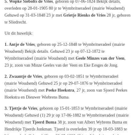
5. Wopke Siebolts de Vries
, geboren op 07-06-1824 Bekijk details,
overleden op 28-01-1905 80 jr te Wymbritseradeel (mairie Woudsend)
Gehuwd op 31-03-1848 23 jr met
Grietje Rienks de Vries
28 jr, geboren
te Sliedrecht.
Uit dit huwelijk:
1. Antje de Vries
, geboren op 25-12-1848 te Wymbritseradeel (mairie
Woudsend) Bekijk details. Gehuwd 23 jr op 07-12-1872 te
Wymbritseradeel (mairie Woudsend) met
Geele Minzes van der Veen
,
23 jr, zoon van Minze Geeles van der Veen en Eke Eesges de Jong.
2. Zwaantje de Vries
, geboren op 03-02-1851 te Wymbritseradeel
(mairie Woudsend) Gehuwd 25 jr op 29-07-1876 te Wymbritseradeel
(mairie Woudsend) met
Peeke Hoekstra
, 27 jr, zoon van Sjoerd Peekes
Hoekstra en Dieuwer Wiebrens Buma.
3. Tjettje de Vries
, geboren op 15-01-1853 te Wymbritseradeel (mairie
Woudsend) Gehuwd (1) 29 jr op 17-06-1882 te Wymbritseradeel (mairie
Woudsend) met
Tjeerd Buma
38 jr, zoon van Albert Wybrens Buma en
Hendrikje Tjeerds Jonkman. Tjeerd is overleden 39 jr op 18-03-1883 te