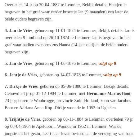
Overleden 14 jr op 30-04-1887 te Lemmer, Bekijk details. Hantjen is
begraven in het graf waar eerder broertje Jan (9 maanden) een later de
beide ouders begraven zijn.
4. Jan de Vries
, geboren op 11-01-1874 te Lemmer, Bekijk details. Jan is
overleden 9 mnd oud op 26-10-1874 te Lemmer. Jan is begraven in het
graf waar nadien eveneens zus Hanna (14 jaar oud) en de beide ouders
begraven zijn.
5. Jan de Vries
, geboren op 11-08-1876 te Lemmer,
volgt op 8
6. Jentje de Vries
, geboren op 14-07-1878 te Lemmer,
volgt op 9
7. Dirkje de Vries
, geboren op 05-06-1880 te Lemmer, Bekijk details.
Gehuwd 24 jr op 01-12-1904 te Lemmer, met
Hermanus Marius Boot
,
23 jr geboren te Woubrugge, provincie Zuid-Holland, zoon van Jacobus
Boot en Adriana Anna Kop. Dirkje woonde in 1952 in Ughelen.
8. Trijntje de Vries
, geboren op 08-11-1884 te Lemmer, overleden 79 jr
op 08‑04‑1964 te Apeldoorn. Woonde in 1952 in Lemmer. Was de
jongste uit het gezin, heeft haar leven besteed aan de verzorging van haar