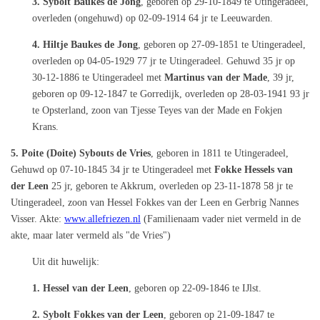
3. Sybolt Baukes de Jong
, geboren op 29-10-1849 te Utingeradeel,
overleden (ongehuwd) op 02-09-1914 64 jr te Leeuwarden.
4. Hiltje Baukes de Jong
, geboren op 27-09-1851 te Utingeradeel,
overleden op 04-05-1929 77 jr te Utingeradeel. Gehuwd 35 jr op
30-12-1886 te Utingeradeel met
Martinus van der Made
, 39 jr,
geboren op 09-12-1847 te Gorredijk, overleden op 28-03-1941 93 jr
te Opsterland, zoon van Tjesse Teyes van der Made en Fokjen
Krans.
5. Poite (Doite) Sybouts de Vries
, geboren in 1811 te Utingeradeel,
Gehuwd op 07-10-1845 34 jr te Utingeradeel met
Fokke Hessels van
der Leen
25 jr, geboren te Akkrum, overleden op 23-11-1878 58 jr te
Utingeradeel, zoon van Hessel Fokkes van der Leen en Gerbrig Nannes
Visser. Akte:
www.allefriezen.nl
(Familienaam vader niet vermeld in de
akte, maar later vermeld als "de Vries")
Uit dit huwelijk:
1. Hessel van der Leen
, geboren op 22-09-1846 te IJlst.
2. Sybolt Fokkes van der Leen
, geboren op 21-09-1847 te