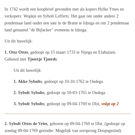
In 1742 wordt een koopbrief gevonden met als kopers Hylke Ymes en
verkopers: Wopkje en Sybolt Lefferts. Het gaat om onder andere 2
pondemaat land onder een sate in de Bratte te Idzega en om 2 pondemaat
land genaamd "de Bijlacker" eveneens te Idzega.
Uit dit huwelijk:
1. Otte Ottes
, gedoopt op 15 maart 1733 te Nijega en Elahuizen.
Gehuwd met
Tjeertje Tjeerds
.
Uit dit huwelijk:
1. Akke Sybolts
, gedoopt op 10-10-1762 te Oudega.
2. Sybolt Sybolts
, gedoopt op 10-03-1765 te Oudega.
3. Sybolt Sybolts
, gedoopt op 09-04-1769 te IJlst,
volgt op 2
2. Sybolt Ottes de Vries
, geboren op 09-04-1769 te IJlst, (gedoopt op
zondag 09-04-1769 gezindte: Mogelijk van oorsprong Doopsgezind).