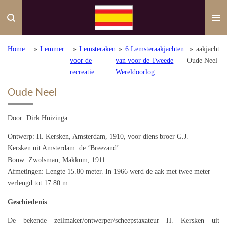
Ga
direct
naar
de
Home...
»
Lemmer...
»
Lemsteraken
»
6 Lemsteraakjachten
»
aakjacht
hoofdinhoud
voor de
van voor de Tweede
Oude Neel
recreatie
Wereldoorlog
Oude Neel
Door: Dirk Huizinga
Ontwerp: H. Kersken, Amsterdam, 1910, voor diens broer G.J.
Kersken uit Amsterdam: de ‘Breezand’.
Bouw: Zwolsman, Makkum, 1911
Afmetingen: Lengte 15.80 meter. In 1966 werd de aak met twee meter
verlengd tot 17.80 m.
Geschiedenis
De bekende zeilmaker/ontwerper/scheepstaxateur H. Kersken uit