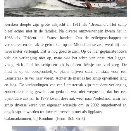
Kersken doopte zijn grote aakjacht in 1911 als ‘Breezand’. Het schip
bleef echter niet in de familie. Na diverse omzwervingen kwam het in
1966 als ‘Trident’ in Franse handen. Om de zeileigenschappen te
verbeteren en de aak te gebruiken op de Middellandse zee, werd hij met
twee meter verlengd. Dat is nog goed te zien. Op de hier geplaatste foto’s
valt die verlenging niet op, maar wie het schip van opzij ziet liggen,
vraagt zich af of het schip een aak is of een skßtsje met veel zeeg. De
mast is op de oorspronkelijke plaats blijven staan en staat voor een
Lemsteraak te ver naar voren. Achter de mast is het schip opvallend lang
en laag. De verhoudingen van een Lemsteraak zijn met deze verlenging
zondermeer enig geweld aan gedaan, wat niet wegneemt, dat het een
bijzondere aak is.. In 1979 kwam deze aak weer naar Nederland, waar het
schip diverse keren van eigenaar wisselde om in 2002 omgebouwd en
opgeknapt te worden tot luxe charterschip met als ligplaats
Galamadammen, bij Koudum. (Bron: Bob Strik)