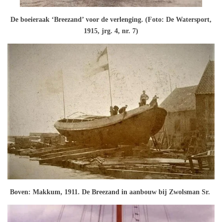
De boeieraak ‘Breezand’ voor de verlenging. (Foto: De Watersport,
1915, jrg. 4, nr. 7)
Boven: Makkum, 1911. De Breezand in aanbouw bij Zwolsman Sr.