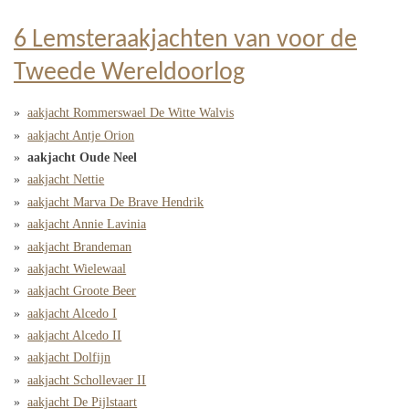
6 Lemsteraakjachten van voor de
Tweede Wereldoorlog
aakjacht Rommerswael De Witte Walvis
aakjacht Antje Orion
aakjacht Oude Neel
aakjacht Nettie
aakjacht Marva De Brave Hendrik
aakjacht Annie Lavinia
aakjacht Brandeman
aakjacht Wielewaal
aakjacht Groote Beer
aakjacht Alcedo I
aakjacht Alcedo II
aakjacht Dolfijn
aakjacht Schollevaer II
aakjacht De Pijlstaart