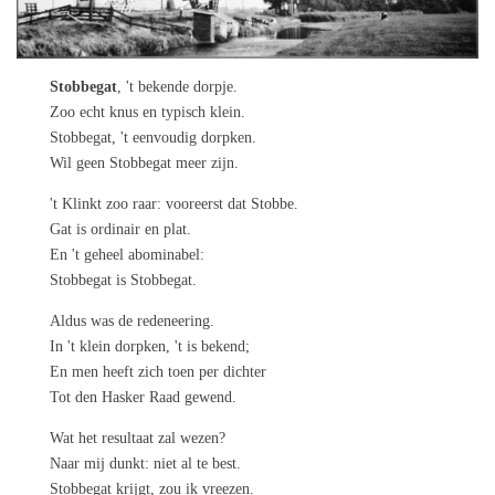
Stobbegat
, 't bekende dorpje.
Zoo echt knus en typisch klein.
Stobbegat, 't eenvoudig dorpken.
Wil geen Stobbegat meer zijn.
't Klinkt zoo raar: vooreerst dat Stobbe.
Gat is ordinair en plat.
En 't geheel abominabel:
Stobbegat is Stobbegat.
Aldus was de redeneering.
In 't klein dorpken, 't is bekend;
En men heeft zich toen per dichter
Tot den Hasker Raad gewend.
Wat het resultaat zal wezen?
Naar mij dunkt: niet al te best.
Stobbegat krijgt, zou ik vreezen.