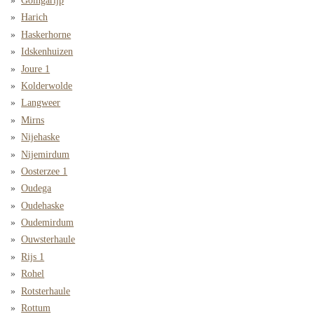
Goingarijp
Harich
Haskerhorne
Idskenhuizen
Joure 1
Kolderwolde
Langweer
Mirns
Nijehaske
Nijemirdum
Oosterzee 1
Oudega
Oudehaske
Oudemirdum
Ouwsterhaule
Rijs 1
Rohel
Rotsterhaule
Rottum