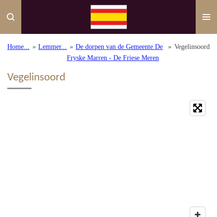
Ga
direct
naar
de
Home...
»
Lemmer...
»
De dorpen van de Gemeente De
»
Vegelinsoord
hoofdinhoud
Fryske Marren - De Friese Meren
Vegelinsoord