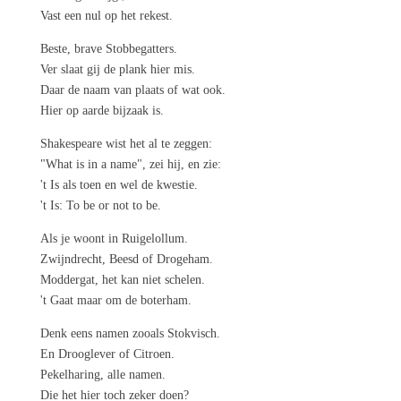
Vast een nul op het rekest.
Beste, brave Stobbegatters.
Ver slaat gij de plank hier mis.
Daar de naam van plaats of wat ook.
Hier op aarde bijzaak is.
Shakespeare wist het al te zeggen:
"What is in a name", zei hij, en zie:
't Is als toen en wel de kwestie.
't Is: To be or not to be.
Als je woont in Ruigelollum.
Zwijndrecht, Beesd of Drogeham.
Moddergat, het kan niet schelen.
't Gaat maar om de boterham.
Denk eens namen zooals Stokvisch.
En Drooglever of Citroen.
Pekelharing, alle namen.
Die het hier toch zeker doen?