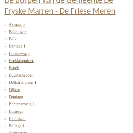
De dorpen van de Gemeente De
Fryske Marren - De Friese Meren
Akmarijp
Bakhuizen
Balk
Bantega 1
Boornzwaag
Brekkenpolder
Broek
Buurtschappen
Delfstrahuizen 1
Dijken
Doniaga
Echtenerbrug 1
Eesterga
Elahuizen
Follega 1