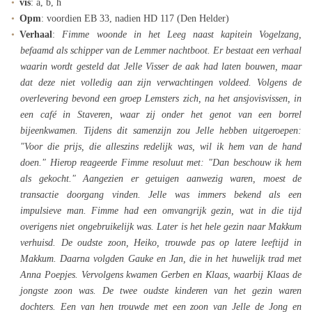
vis
: a, b, h
Opm
: voordien EB 33, nadien HD 117 (Den Helder)
Verhaal
:
Fimme woonde in het Leeg naast kapitein Vogelzang,
befaamd als schipper van de Lemmer nachtboot. Er bestaat een verhaal
waarin wordt gesteld dat Jelle Visser de aak had laten bouwen, maar
dat deze niet volledig aan zijn verwachtingen voldeed. Volgens de
overlevering bevond een groep Lemsters zich, na het ansjovisvissen, in
een café in Staveren, waar zij onder het genot van een borrel
bijeenkwamen. Tijdens dit samenzijn zou Jelle hebben uitgeroepen:
"Voor die prijs, die alleszins redelijk was, wil ik hem van de hand
doen." Hierop reageerde Fimme resoluut met: "Dan beschouw ik hem
als gekocht." Aangezien er getuigen aanwezig waren, moest de
transactie doorgang vinden. Jelle was immers bekend als een
impulsieve man. Fimme had een omvangrijk gezin, wat in die tijd
overigens niet ongebruikelijk was. Later is het hele gezin naar Makkum
verhuisd. De oudste zoon, Heiko, trouwde pas op latere leeftijd in
Makkum. Daarna volgden Gauke en Jan, die in het huwelijk trad met
Anna Poepjes. Vervolgens kwamen Gerben en Klaas, waarbij Klaas de
jongste zoon was. De twee oudste kinderen van het gezin waren
dochters. Een van hen trouwde met een zoon van Jelle de Jong en