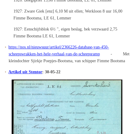
1926: Boegspriet 15,00 Fimme Bootsma, LE 61, Lemmer
1927: Zware Giek [enz] 6,10 M uit ellen; Werkloon 8 uur 16,00
Fimme Bootsma, LE 61, Lemmer
1927: Eenschijfsblok 6½ ", eigen beslag, bek verzwaard 2,75
Fimme Bootsma LE 61, Lemmer
https://nos.nl/nieuwsuur/artikel/2366226-database-van-450-
scheepswrakken-het-hele-verhaal-van-de-scheepsramp
- Met
kleindochter Sjirkje Poepjes-Bootsma, van schipper Fimme Bootsma
Artikel uit Stentor
: 30-05-22