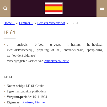
Ga
direct
naar
de
Home...
»
Lemmer...
»
Lemster vissersvloot
»
LE 61
hoofdinhoud
LE 61
a= ansjovis, b=bot, g=geep, h=haring, ha=hoekaal,
kv="kustvisscherij", p=paling of aal, sn=snoekbaars, sp=spiering,
zz="op de Zuiderzee"
Visserijregister kaarten van
Zuiderzeecollectie
LE 61
Naam schip:
LE 61 Gouke
Type
: halfgedekte platbodem
Vergunn.periode
: 1911-1924
Eigenaar
:
Bootsma, Fimme