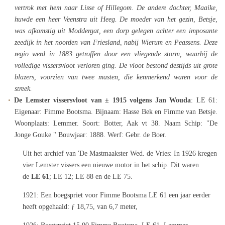
vertrok met hem naar Lisse of Hillegom. De andere dochter, Maaike,
huwde een heer Veenstra uit Heeg. De moeder van het gezin, Betsje,
was afkomstig uit Moddergat, een dorp gelegen achter een imposante
zeedijk in het noorden van Friesland, nabij Wierum en Peassens. Deze
regio werd in 1883 getroffen door een vliegende storm, waarbij de
volledige vissersvloot verloren ging. De vloot bestond destijds uit grote
blazers, voorzien van twee masten, die kenmerkend waren voor de
streek.
De Lemster vissersvloot van ± 1915 volgens Jan Wouda
: LE 61:
Eigenaar: Fimme Bootsma. Bijnaam: Hasse Bek en Fimme van Betsje.
Woonplaats: Lemmer. Soort: Botter, Aak vt 38. Naam Schip: "De
Jonge Gouke " Bouwjaar: 1888. Werf: Gebr. de Boer.
Uit het archief van 'De Mastmaakster Wed. de Vries: In 1926 kregen
vier Lemster vissers een nieuwe motor in het schip. Dit waren
de
LE 61
; LE 12; LE 88 en de LE 75.
1921: Een boegspriet voor Fimme Bootsma LE 61 een jaar eerder
heeft opgehaald: ƒ 18,75, van 6,7 meter,