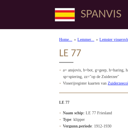
Ga
SPANVIS
direct
naar
de
hoofdinhoud
Home...
»
Lemmer...
»
Lemster vissersvl
LE 77
a= ansjovis, b=bot, g=geep, h=haring, h
sp=spiering, zz="op de Zuiderzee"
Visserijregister kaarten van
Zuiderzeecol
LE 77
Naam schip:
LE 77 Friesland
Type
: klipper
Vergunn.periode
: 1912-1930