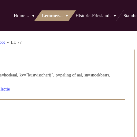
Home...
Lemmer...
Historie-Friesland.
Stam
oot
»
LE 77
a=hoekaal, kv="kustvisscherij", p=paling of aal, sn=snoekbaars,
lectie