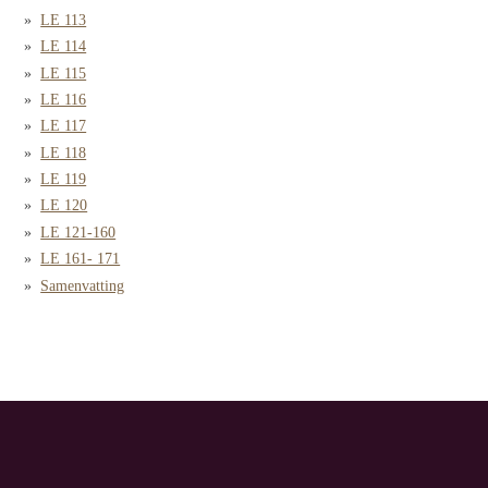
LE 113
LE 114
LE 115
LE 116
LE 117
LE 118
LE 119
LE 120
LE 121-160
LE 161- 171
Samenvatting