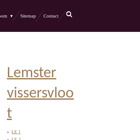
boom
Sitemap
Contact
Lemster
vissersvloo
t
LE 1
LE 2