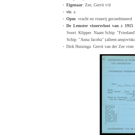
Eigenaar
: Zee, Gerrit v/d
vis
: a
Opm
: vracht en visserij gecombineerd
De Lemster vissersvloot van ± 191
Soort: Klipper. Naam Schip: "Frieslan
Schip: "Anna Jacoba" (alleen-ansjovisku
Dirk Huizinga: Gerrit van der Zee vist