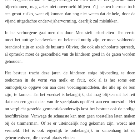
bijeenkomen, mag zeker niet onvermeld blijven. Zij nemen hiermee toch
een groot risiko, want zij kunnen dan nog niet weten dat de hele, door de
vijand uitgedachte onderwijshervorming, deerlijk zal mislukken.
In het verborgene gaat men dus door. Men stelt prioriteiten. Ten eerste
moet het nuttige handwerken nu helemaal nuttig zijn; er moet voldoende
brandstof zijn en zoals de huisarts Olivier, die ook als schoolarts optreedt,
al opmerkt moet de gezondheid van de kinderen goed in de gaten worden
gehouden.
Het bestuur tracht deze jaren de kinderen enige bijvoeding te doen
toekomen in de vorm van melk en fruit, ook al is het soms een
onmogelijke opgave om aan deze voedingsmiddelen, die alle op de bon
zijn, te komen. En het voedsel is belangrijk, dat mag blijken uit het feit
dat men een groot deel van de speelplaats opoffert aan een moestuin. Het
nu verplicht gestelde gymnastiekonderwijs kost het bestuur ook de nodige
hoofdbrekens. Vanwege de schaarste kan men geen toestellen laten maken
bij de timmerman. Of ze er uiteindelijk nog gekomen zijn, wordt niet
vermeld. Het is ook eigenlijk te onbelangrijk in samenhang tot de
gebeurtenissen, die overal plaats vinden.