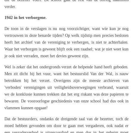
verder.
1942 in het verborgene.
De toon in de verslagen is nu nog voorzichtiger, want wie kun je nog
vertrouwen in deze benarde tijden? Op welk tijdstip men precies besloten
heeft het archief van de vereniging te verbergen, is niet te achterhalen.
Waar het verborgen is geweest blijft ook een raadsel; wat je niet weet kun
je ook niet verraden, moet het devies geweest zijn.
Wel is zeker dat het ondergronds verzet de helpende hand heeft geboden.
Men zit dicht bij het vuur, want het bestuurslid Van der Wal, is nauw
betrokken bij het verzet. Overigens zijn de meeste archieven van
'verboden' verenigingen uit veiligheidsoverwegingen verbrand, waaruit
we de konklusie kunnen trekken dat het erg riskant was deze papieren te
bewaren. De vooroorlogse geschiedenis van onze school had dus ook in
vlammen kunnen opgaan!
Dat de bestuurders, ondanks de dreigende taal van de bezetter, toch de
moed hebben gevonden om door te gaan met vergaderen, ook nadat er
een vergaderverbod is uitgevaardigd en men dus in het geheim moet