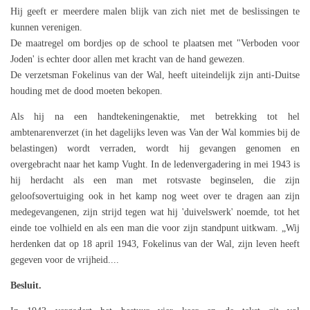
Hij geeft er meerdere malen blijk van zich niet met de beslissingen te
kunnen verenigen.
De maatregel om bordjes op de school te plaatsen met "Verboden voor
Joden' is echter door allen met kracht van de hand gewezen.
De verzetsman Fokelinus van der Wal, heeft uiteindelijk zijn anti-Duitse
houding met de dood moeten bekopen.
Als hij na een handtekeningenaktie, met betrekking tot hel
ambtenarenverzet (in het dagelijks leven was Van der Wal kommies bij de
belastingen) wordt verraden, wordt hij gevangen genomen en
overgebracht naar het kamp Vught. In de ledenvergadering in mei 1943 is
hij herdacht als een man met rotsvaste beginselen, die zijn
geloofsovertuiging ook in het kamp nog weet over te dragen aan zijn
medegevangenen, zijn strijd tegen wat hij 'duivelswerk' noemde, tot het
einde toe volhield en als een man die voor zijn standpunt uitkwam. „Wij
herdenken dat op 18 april 1943, Fokelinus van der Wal, zijn leven heeft
gegeven voor de vrijheid....
Besluit.