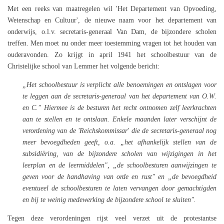
Met een reeks van maatregelen wil 'Het Departement van Opvoeding,
Wetenschap en Cultuur', de nieuwe naam voor het departement van
onderwijs, o.l.v. secretaris-generaal Van Dam, de bijzondere scholen
treffen. Men moet nu onder meer toestemming vragen tot het houden van
ouderavonden. Zo krijgt in april 1941 het schoolbestuur van de
Christelijke school van Lemmer het volgende bericht:
„Het schoolbestuur is verplicht alle benoemingen en ontslagen voor
te leggen aan de secretaris-generaal van het departement van O.W.
en C." Hiermee is de besturen het recht ontnomen zelf leerkrachten
aan te stellen en te ontslaan. Enkele maanden later verschijnt de
verordening van de 'Reichskommissar' die de secretaris-generaal nog
meer bevoegdheden geeft, o.a. „het afhankelijk stellen van de
subsidiëring, van de bijzondere scholen van wijzigingen in het
leerplan en de leermiddelen", „de schoolbesturen aanwijzingen te
geven voor de handhaving van orde en rust" en „de bevoegdheid
eventueel de schoolbesturen te laten vervangen door gemachtigden
en bij te weinig medewerking de bijzondere school te sluiten".
Tegen deze verordeningen rijst veel verzet uit de protestantse