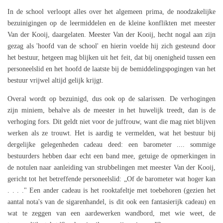
In de school verloopt alles over het algemeen prima, de noodzakelijke
bezuinigingen op de leermiddelen en de kleine konflikten met meester
Van der Kooij, daargelaten. Meester Van der Kooij, hecht nogal aan zijn
gezag als 'hoofd van de school' en hierin voelde hij zich gesteund door
het bestuur, hetgeen mag blijken uit het feit, dat bij onenigheid tussen een
personeelslid en het hoofd de laatste bij de bemiddelingspogingen van het
bestuur vrijwel altijd gelijk krijgt.
Overal wordt op bezuinigd, dus ook op de salarissen. De verhogingen
zijn miniem, behalve als de meester in het huwelijk treedt, dan is de
verhoging fors. Dit geldt niet voor de juffrouw, want die mag niet blijven
werken als ze trouwt. Het is aardig te vermelden, wat het bestuur bij
dergelijke gelegenheden cadeau deed: een barometer .... sommige
bestuurders hebben daar echt een band mee, getuige de opmerkingen in
de notulen naar aanleiding van strubbelingen met meester Van der Kooij,
gericht tot het betreffende personeelslid: „Of de barometer wat hoger kan
. . . ." Een ander cadeau is het rooktafeltje met toebehoren (gezien het
aantal nota's van de sigarenhandel, is dit ook een fantasierijk cadeau) en
wat te zeggen van een aardewerken wandbord, met wie weet, de