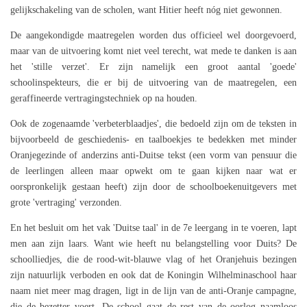
gelijkschakeling van de scholen, want Hitier heeft nóg niet gewonnen.
De aangekondigde maatregelen worden dus officieel wel doorgevoerd,
maar van de uitvoering komt niet veel terecht, wat mede te danken is aan
het 'stille verzet'. Er zijn namelijk een groot aantal 'goede'
schoolinspekteurs, die er bij de uitvoering van de maatregelen, een
geraffineerde vertragingstechniek op na houden.
Ook de zogenaamde 'verbeterblaadjes', die bedoeld zijn om de teksten in
bijvoorbeeld de geschiedenis- en taalboekjes te bedekken met minder
Oranjegezinde of anderzins anti-Duitse tekst (een vorm van pensuur die
de leerlingen alleen maar opwekt om te gaan kijken naar wat er
oorspronkelijk gestaan heeft) zijn door de schoolboekenuitgevers met
grote 'vertraging' verzonden.
En het besluit om het vak 'Duitse taal' in de 7e leergang in te voeren, lapt
men aan zijn laars. Want wie heeft nu belangstelling voor Duits? De
schoolliedjes, die de rood-wit-blauwe vlag of het Oranjehuis bezingen
zijn natuurlijk verboden en ook dat de Koningin Wilhelminaschool haar
naam niet meer mag dragen, ligt in de lijn van de anti-Oranje campagne,
die de bezetter voert. De school gaat de rest van de oorlog naamloos