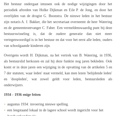
Het bestuur ondergaat intussen ook de nodige wijzigingen door het
periodiek aftreden van Holke Dijkman en Eile P. de Jong, en door het
overlijden van de drogist G. Boonstra. De nieuwe leden in het bestuur
zijn notaris A. I. Bakker, die het secretariaat overneemt de heer Watering
en de gemeenteontvanger C. Faber. Een vermeldenswaardig punt bij deze
bestuurswisseling is, dat de oudere generatie dan niet meer
vertegenwoordigd is in het bestuur en dat voor het eerst alle leden, ouders
van schoolgaande kinderen zijn.
Overigens wordt H. Dijkman, na het vertrek van B. Watering, in 1936,
als bestuurslid herkozen en zal hij deze funktie nog jaren bekleden. Ook
komt er in deze jaren een wijziging in de opvatting van de artikelen 5 en
7 der statuten; waar leden' staat vermeld, kan men lezen 'belijdende leden'
en 'doopleden', wat zowel geldt voor leden, bestuursleden als
onderwijzers.
1934 - 1936 enige feiten
augustus 1934: invoering nieuwe spelling.
een leegstaand lokaal in de lagere school wordt ingericht voor het