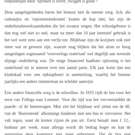
toepasselijke tekst 'Spreken is zilver, zwijgen is goud'?
Deze aangelegenheden baren het bestuur niet de meeste zorg. Ach, die
cadeautjes en 'representatiekosten' kosten de kop niet; het zijn de
onderhoudswerkzaamheden die het zwaarst wegen. Het schoolgebouw is
dan nog wel niet zo oud, maar na meer dan 10 jaar intensief gebruik is
het wel weer eens aan een verfje toe. Blijkbaar zijn de kozijnen ook niet
meer wat ze geweest zijn, waaruit mag blijken dat het alom zo hoog
aangeslagen zogenaamd 'vooroorlogs materiaal' wel degelijk aan normale
slijtage onderhevig was. De enige financieel haalbare oplossing is het
onderhoud uit te smeren over een aantal jaren. Elk jaar komt dan een
klaslokaal voor een opknapbeurt in aanmerking, waarbij het bestuur
jaarlijks een andere timmerman en schilder aanwijst.
Een andere financiële zorg is de schoolbus. In 1933 rijdt de bus voor het
eerst van Follega naar Lemmer. Voor die tijd was het vervoermiddel de
paarde- of de benenwagen. Men ziet het blijkbaar wel zitten om de 40,
van de 'Boerestreek' afkomstige kinderen met een bus te vervoeren. Het
valt tegen, want de kosten rijzen de pan uit. Eerst betaalt men f 12,-
bushuur per week, maar allengs wordt dit bedrag hoger en kan de
vereniging deze kostenpot niet meer opbrengen. Dat de bus niet