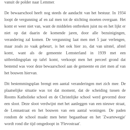
vanuit de polder naar Lemmer.
De bewaarschool heeft nog steeds de aandacht van het bestuur. In 1934
loopt de vergunning af en zal men tot de stichting moeten overgaan. Het
komt er weer niet van, want de middelen ontbreken juist nu en het lijkt er
niet op dat daarin de komende jaren, door alle bezuinigingen,
verandering zal komen. De vergunning laat men met 5 jaar verlengen,
maar zoals zo vaak gebeurt, is het ook hier zo, dat van uitstel, afstel
komt, want als de gemeente Lemsterland in 1939 met een
uitbreidingsplan op tafel komt, verkoopt men het perceel grond dat
bestemd was voor deze bewaarschool aan de gemeente en ziet men af van
het bouwen hiervan.
Dit bestemmingsplan brengt een aantal veranderingen met zich mee. De
plaatselijke situatie was tot dat moment, dat de scheiding tussen de
Rooms Katholieke school en de Christelijke school werd gevormd door
een sloot. Deze sloot verdwijnt met het aanleggen van een nieuwe straat,
de Lennastraat en het bouwen van een aantal woningen. De paden
rondom de school maakt men beter begaanbaar en het 'Zwartewegje'
wordt rond die tijd omgedoopt in 'Flevostraat'.