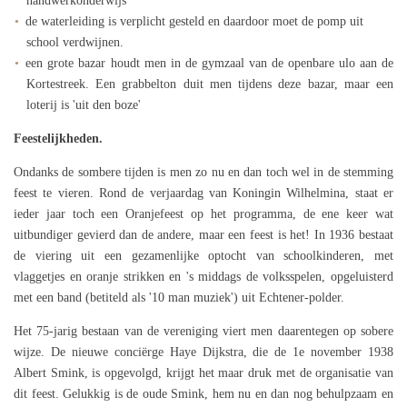
handwerkonderwijs
de waterleiding is verplicht gesteld en daardoor moet de pomp uit
school verdwijnen.
een grote bazar houdt men in de gymzaal van de openbare ulo aan de
Kortestreek. Een grabbelton duit men tijdens deze bazar, maar een
loterij is 'uit den boze'
Feestelijkheden.
Ondanks de sombere tijden is men zo nu en dan toch wel in de stemming
feest te vieren. Rond de verjaardag van Koningin Wilhelmina, staat er
ieder jaar toch een Oranjefeest op het programma, de ene keer wat
uitbundiger gevierd dan de andere, maar een feest is het! In 1936 bestaat
de viering uit een gezamenlijke optocht van schoolkinderen, met
vlaggetjes en oranje strikken en 's middags de volksspelen, opgeluisterd
met een band (betiteld als '10 man muziek') uit Echtener-polder.
Het 75-jarig bestaan van de vereniging viert men daarentegen op sobere
wijze. De nieuwe conciërge Haye Dijkstra, die de 1e november 1938
Albert Smink, is opgevolgd, krijgt het maar druk met de organisatie van
dit feest. Gelukkig is de oude Smink, hem nu en dan nog behulpzaam en