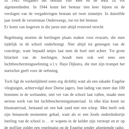
In 1943 vergadert het bestuur vier keer en de tekst zit vol
algemeenheden. In 1944 komt het bestuur tien keer bijeen en de
verslagen van de vergaderingen bestaan uit twee zinnetjes. In datzelfde
jaar treedt de verzetsman Onderweegs, toe tot het bestuur.
Er komt van lesgeven in die jaren niet altijd evenveel terecht.
Regelmatig moeten de leerlingen plaats maken voor evacués, die men
tijdelijk in de school onderbrengt. Niet altijd tot genoegen van de
conciërge, want bepaald netjes laat men de boel niet achter. Tot grote
hilariteit van de leerlingen, houdt men ook wel eens een
luchtbeschermingsoefening o.l.v. Haye Dijkstra, die met zijn trompet het
startschot geeft voor de oefening.
Toch ligt de werkelijkheid soms erg dichtbij want als een eskader Engelse
vliegtuigen, achtervolgd door Duitse jagers, hun lading van meer dan 100
bommen in de weilanden, niet ver van de school laat vallen, maakt men
serieus werk van het luchtbeschermingsmateriaal. In elke klas komt nu
blusmateriaal, bestaand uit een bak zand met een schop. Men heeft ook
zijn benauwde momenten gehad, want als er een Joods onderduikertje
leerling van de school is ... er wapens in de kelder zijn verstopt en er op
de stoffige zolder een regelmatig op de Engelse zender afgestemde radio,