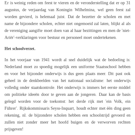
Er is weinig reden om feest te vieren en de veronderstelling dat er op 31
augustus, de verjaardag van Koningin Wilhelmina, wel geen feest zal
worden gevierd, is helemaal juist. Dat de bezetter de scholen en met
name de bijzondere scholen, echter niet ongemoeid zal laten, blijkt al als
de vereniging aangifte moet doen van al haar bezittingen en men de 'niet-
Ariër'-verklaringen voor bestuur en personeel moet ondertekenen.
Het schoolverzet.
In het voorjaar van 1941 wordt al snel duidelijk wat de bedoeling is:
Nederland moet zo spoedig mogelijk een uniforme Staatsschool hebben
en voor het bijzonder onderwijs is dus geen plaats meer. Dit past ook
geheel in de denkbeelden van het nationaal socialisme: het onderwijs
volledig onder staatskontrole. Het onderwijs is immers het eerste middel
om politieke ideeën door te geven aan de jongeren. Daar kan de basis
gelegd worden voor de toekomst: het derde rijk met 'ein Volk, ein
Führer'. Rijkskommissaris Seyss-Inquart, houdt echter met één ding geen
rekening, nl. de bijzondere scholen hebben een schoolstrijd gevoerd en
zullen niet zonder meer het hoofd buigen en de verworven rechten
prijsgeven!