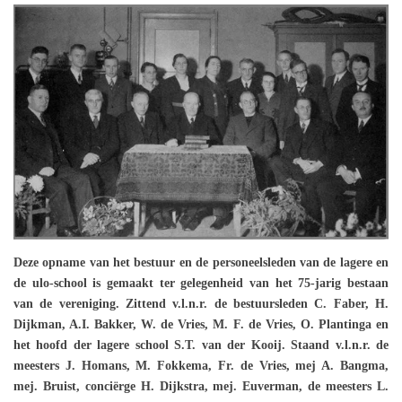
Deze opname van het bestuur en de personeelsleden van de lagere en
de ulo-school is gemaakt ter gelegenheid van het 75-jarig bestaan
van de vereniging. Zittend v.l.n.r. de bestuursleden C. Faber, H.
Dijkman, A.I. Bakker, W. de Vries, M. F. de Vries, O. Plantinga en
het hoofd der lagere school S.T. van der Kooij. Staand v.l.n.r. de
meesters J. Homans, M. Fokkema, Fr. de Vries, mej A. Bangma,
mej. Bruist, conciërge H. Dijkstra, mej. Euverman, de meesters L.