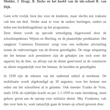
Mulder, J. Dragt, B. Derks en het hoofd van de ulo-school R. van
Dijk.
Geen echt vrolijk feest dus voor de kinderen, maar slechts een traktatie
valt hen ten deel. Verder staat er voor de oudere leerlingen, ouders en
leden een herdenkingsdienst op het programma.
Deze dienst wordt op speciale uitnodiging bijgewoond door de
schoolinspekteurs Wijtzes en Bierling, en de plaatselijke predikanten. Het
zangkoor 'Cantemus Dominum' zorgt voor een welkome afwisseling
tussen de redevoeringen van de diverse genodigden. De enige uitspatting
die het bestuur zich permitteert zijn de gebakjes (en toch weer die
sigaren) bij de thee, na afloop van de dienst geserveerd in de consistorie
en alleen toegankelijk voor het bestuur, de hoofden en genodigden.
In 1939 zijn de tekenen van het naderend onheil al merkbaar. De
mobilisatie wordt afgekondigd op 30 augustus, voor het bestuur een
reden om het schoolfeest af te gelasten. Ook meester Franke de Vries,
sinds 1936 als tijdelijke kracht en per 1-1-1939 in vaste betrekking, moet
gehoor geven aan de oproep voor militaire dienst. Mej. Frankema, valt
dan voor hem in, want natuurlijk gaan de lessen op school gewoon door.