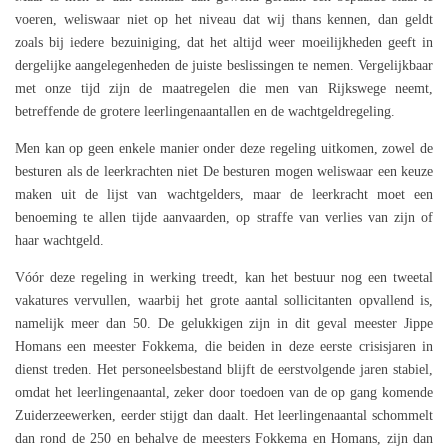
voeren, weliswaar niet op het niveau dat wij thans kennen, dan geldt
zoals bij iedere bezuiniging, dat het altijd weer moeilijkheden geeft in
dergelijke aangelegenheden de juiste beslissingen te nemen. Vergelijkbaar
met onze tijd zijn de maatregelen die men van Rijkswege neemt,
betreffende de grotere leerlingenaantallen en de wachtgeldregeling.
Men kan op geen enkele manier onder deze regeling uitkomen, zowel de
besturen als de leerkrachten niet De besturen mogen weliswaar een keuze
maken uit de lijst van wachtgelders, maar de leerkracht moet een
benoeming te allen tijde aanvaarden, op straffe van verlies van zijn of
haar wachtgeld.
Vóór deze regeling in werking treedt, kan het bestuur nog een tweetal
vakatures vervullen, waarbij het grote aantal sollicitanten opvallend is,
namelijk meer dan 50. De gelukkigen zijn in dit geval meester Jippe
Homans een meester Fokkema, die beiden in deze eerste crisisjaren in
dienst treden. Het personeelsbestand blijft de eerstvolgende jaren stabiel,
omdat het leerlingenaantal, zeker door toedoen van de op gang komende
Zuiderzeewerken, eerder stijgt dan daalt. Het leerlingenaantal schommelt
dan rond de 250 en behalve de meesters Fokkema en Homans, zijn dan