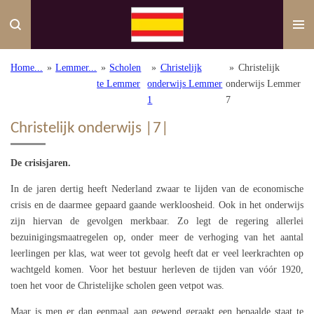
Ga
direct
naar
de
Home...
»
Lemmer...
»
Scholen
»
Christelijk
»
Christelijk
hoofdinhoud
te Lemmer
onderwijs Lemmer
onderwijs Lemmer
1
7
Christelijk onderwijs |7|
De crisisjaren.
In de jaren dertig heeft Nederland zwaar te lijden van de economische
crisis en de daarmee gepaard gaande werkloosheid. Ook in het onderwijs
zijn hiervan de gevolgen merkbaar. Zo legt de regering allerlei
bezuinigingsmaatregelen op, onder meer de verhoging van het aantal
leerlingen per klas, wat weer tot gevolg heeft dat er veel leerkrachten op
wachtgeld komen. Voor het bestuur herleven de tijden van vóór 1920,
toen het voor de Christelijke scholen geen vetpot was.
Maar is men er dan eenmaal aan gewend geraakt een bepaalde staat te