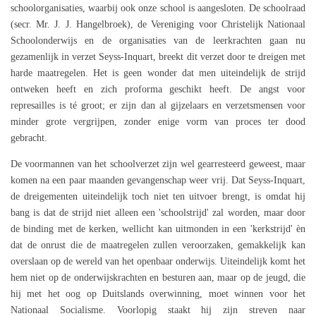
schoolorganisaties, waarbij ook onze school is aangesloten. De schoolraad
(secr. Mr. J. J. Hangelbroek), de Vereniging voor Christelijk Nationaal
Schoolonderwijs en de organisaties van de leerkrachten gaan nu
gezamenlijk in verzet Seyss-Inquart, breekt dit verzet door te dreigen met
harde maatregelen. Het is geen wonder dat men uiteindelijk de strijd
ontweken heeft en zich proforma geschikt heeft. De angst voor
represailles is té groot; er zijn dan al gijzelaars en verzetsmensen voor
minder grote vergrijpen, zonder enige vorm van proces ter dood
gebracht.
De voormannen van het schoolverzet zijn wel gearresteerd geweest, maar
komen na een paar maanden gevangenschap weer vrij. Dat Seyss-Inquart,
de dreigementen uiteindelijk toch niet ten uitvoer brengt, is omdat hij
bang is dat de strijd niet alleen een 'schoolstrijd' zal worden, maar door
de binding met de kerken, wellicht kan uitmonden in een 'kerkstrijd' èn
dat de onrust die de maatregelen zullen veroorzaken, gemakkelijk kan
overslaan op de wereld van het openbaar onderwijs. Uiteindelijk komt het
hem niet op de onderwijskrachten en besturen aan, maar op de jeugd, die
hij met het oog op Duitslands overwinning, moet winnen voor het
Nationaal Socialisme. Voorlopig staakt hij zijn streven naar