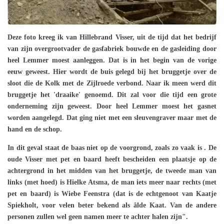
Deze foto kreeg ik van Hillebrand Visser, uit de tijd dat het bedrijf
van zijn overgrootvader de gasfabriek bouwde en de gasleiding door
heel Lemmer moest aanleggen. Dat is in het begin van de vorige
eeuw geweest. Hier wordt de buis gelegd bij het bruggetje over de
sloot die de Kolk met de Zijlroede verbond. Naar ik meen werd dit
bruggetje het 'draaike' genoemd. Dit zal voor die tijd een grote
onderneming zijn geweest. Door heel Lemmer moest het gasnet
worden aangelegd. Dat ging niet met een sleuvengraver maar met de
hand en de schop.
In dit geval staat de baas niet op de voorgrond, zoals zo vaak is . De
oude Visser met pet en baard heeft bescheiden een plaatsje op de
achtergrond in het midden van het bruggetje, de tweede man van
links (met hoed) is Hielke Atsma, de man iets meer naar rechts (met
pet en baard) is Wiebe Feenstra (dat is de echtgenoot van Kaatje
Spiekholt, voor velen beter bekend als âlde Kaat. Van de andere
personen zullen wel geen namen meer te achter halen zijn".