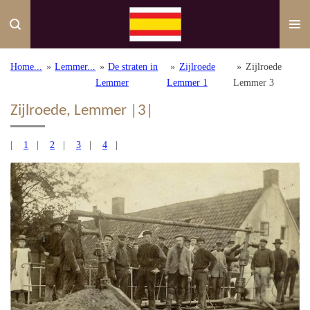
Ga
direct
naar
de
Home...
»
Lemmer...
»
De straten in
»
Zijlroede
»
Zijlroede
hoofdinhoud
Lemmer
Lemmer 1
Lemmer 3
Zijlroede, Lemmer |3|
|
1
|
2
|
3
|
4
|