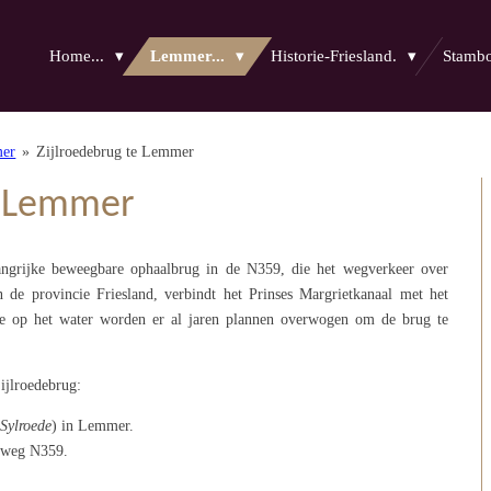
Home...
Lemmer...
Historie-Friesland.
Stam
mer
»
Zijlroedebrug te Lemmer
e Lemmer
ngrijke beweegbare ophaalbrug in de N359, die het wegverkeer over
n de provincie Friesland, verbindt het
Prinses Margrietkanaal
met het
 op het water worden er al jaren plannen overwogen om de brug te
Zijlroedebrug:
Sylroede
) in Lemmer.
e weg N359.