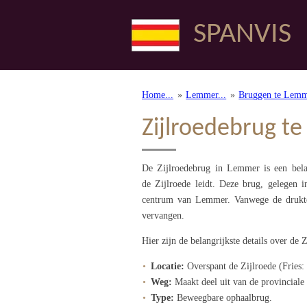
Ga
SPANVIS
direct
naar
de
hoofdinhoud
Home...
»
Lemmer...
»
Bruggen te Lem
Zijlroedebrug t
De Zijlroedebrug in Lemmer is een bela
de
Zijlroede
leidt. Deze brug, gelegen i
centrum van Lemmer. Vanwege de drukte
vervangen.
Hier zijn de belangrijkste details over de 
Locatie:
Overspant de Zijlroede (Fries:
Weg:
Maakt deel uit van de provincial
Type:
Beweegbare ophaalbrug.