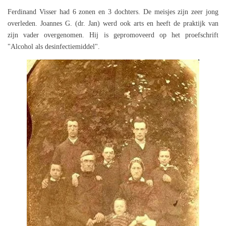
Ferdinand Visser had 6 zonen en 3 dochters. De meisjes zijn zeer jong
overleden. Joannes G. (dr. Jan) werd ook arts en heeft de praktijk van
zijn vader overgenomen. Hij is gepromoveerd op het proefschrift
"Alcohol als desinfectiemiddel".