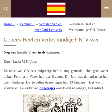
Ga
direct
naar
de
Home...
»
Lemmer...
»
Verhalen van en
»
Genees-Heel en
hoofdinhoud
over Oud-Lemsters
Verloskundige F.N. Visser
Genees-Heel en Verloskundige F.N. Visser
Nog een familie Visser in de Lemmer.
Door, Lucia M.P. Visser.
De tekst van Gezine's bidprentje heb ik nog gemaakt. Hun grootvader
dokter Ferdinand Visser had o.a. 6 zoons. Dr. Jan, was de oudste en had
geen kinderen. De 2e Julius daarentegen had 13 kinderen. Dat was mijn
voorvader. De vader van
de weesjes
was de één na jongste, Gerardus L.