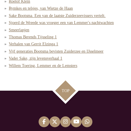
Roelof Klein
Rymkes en telsjes, van Wietze de Haan
Sake Bootsma. Een van de laatste Zuiderzeevissers vertelt.
Sjoerd de Wreede was vroeger een van Lemmer's nachtwachten
Smeerlapjen
Thomas Berends Tijsseling 1
Verhalen van Gerrit Elzinga 1
Vijf generaties Bootsma bevisten Zuiderzee en IJsselmeer
Vader Sake, zijn levensverhaal 1
Willem Toering, Lemmer en de Lemsters
TOP
F
X
I
Y
W
a
n
o
h