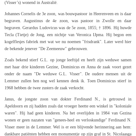
(Visser’s) wonend in Australië.
Johannes Cornelis de 3e zoon, was bouwpastoor in Heerenveen en is daar
begraven. Augustinus de 4e zoon, was pastoor in Zwolle en daar
begraven. Gerardus Ludovicus was de 5e zoon, 1855; † 1896. Hij huwde
Tecla (Tietje) de Jong, een nichtje van Veronica IJpma. Hij begon een
kogelflesjes fabriek met wat we nu noemen "frisdrank". Later werd hier
de bekende jenever "De Zeemeeuw" gebrouwen.
Zoals bekend stierf G.L. op jonge leeftijd en heeft zijn weduwe samen
met haar drie kinderen Gezine, Dominicus en Anna de zaak voort gezet
onder de naam "De weduwe G.L. Visser". De oudere mensen uit de
Lemmer zullen hen nog wel kennen denk ik. Toen Dominicus stierf in
1968 hebben de twee zusters de zaak verkocht.
Janus, de jongste zoon van dokter Ferdinand N., is getrouwd in
Apeldoorn en zij hadden zoals dat vroeger heette een winkel in "koloniale
waren". Hij had geen kinderen. Na het overlijden in 1984 van Gezina
wonen er geen nazaten van "genees-heel en verloskundige" Ferdinand N.
Visser meer in de Lemmer. Wel is er een blijvende herinnering aan hem:
dankbare patiënten hebben een monumentje op zijn graf in St. Nicolaasga