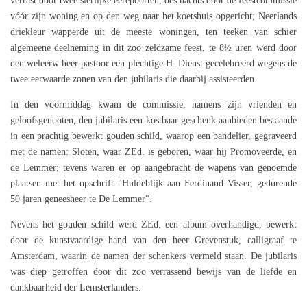
verrast door twee sierlijke eerepoorten, des nachts door de feestcommissie
vóór zijn woning en op den weg naar het koetshuis opgericht; Neerlands
driekleur wapperde uit de meeste woningen, ten teeken van schier
algemeene deelneming in dit zoo zeldzame feest, te 8½ uren werd door
den weleerw heer pastoor een plechtige H. Dienst gecelebreerd wegens de
twee eerwaarde zonen van den jubilaris die daarbij assisteerden.
In den voormiddag kwam de commissie, namens zijn vrienden en
geloofsgenooten, den jubilaris een kostbaar geschenk aanbieden bestaande
in een prachtig bewerkt gouden schild, waarop een bandelier, gegraveerd
met de namen: Sloten, waar ZEd. is geboren, waar hij Promoveerde, en
de Lemmer; tevens waren er op aangebracht de wapens van genoemde
plaatsen met het opschrift "Huldeblijk aan Ferdinand Visser, gedurende
50 jaren geneesheer te De Lemmer".
Nevens het gouden schild werd ZEd. een album overhandigd, bewerkt
door de kunstvaardige hand van den heer Grevenstuk, calligraaf te
Amsterdam, waarin de namen der schenkers vermeld staan. De jubilaris
was diep getroffen door dit zoo verrassend bewijs van de liefde en
dankbaarheid der Lemsterlanders.