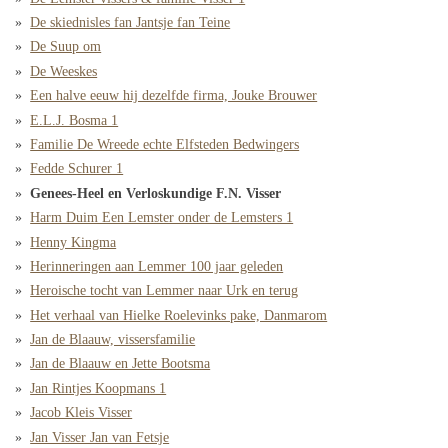
De skiednisles fan Jantsje fan Teine
De Suup om
De Weeskes
Een halve eeuw hij dezelfde firma, Jouke Brouwer
E.L.J. Bosma 1
Familie De Wreede echte Elfsteden Bedwingers
Fedde Schurer 1
Genees-Heel en Verloskundige F.N. Visser
Harm Duim Een Lemster onder de Lemsters 1
Henny Kingma
Herinneringen aan Lemmer 100 jaar geleden
Heroische tocht van Lemmer naar Urk en terug
Het verhaal van Hielke Roelevinks pake, Danmarom
Jan de Blaauw, vissersfamilie
Jan de Blaauw en Jette Bootsma
Jan Rintjes Koopmans 1
Jacob Kleis Visser
Jan Visser Jan van Fetsje