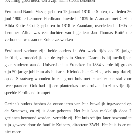
bevalling goed deed, werd zijn naam steeds bekender.
Ferdinand Namle Visser, geboren 15 januari 1810 te Sloten, overleden 26
juni 1900 te Lemmer. Ferdinand huwde in 1839 in Zaandam met Gezina
Alida Kotté / Cotté, geboren in 1818 te Zaandam, overleden in 1905 te
Lemmer. Alida was een dochter van ingenieur Jan Thomas Kotté die
verbonden was aan de Zuiderzeewerken.
Ferdinand verloor zijn beide ouders in één week tijds op 19 jarige
leeftijd, vermoedelijk aan de typhus in Sloten. Daarna is hij medicijnen
gaan studeren aan de Universiteit in Franeker. In 1884 vierde hij groots
zijn 50 jarige jubileum als huisarts. Kleindochter Gezina, wist nog dat zij
op de Straatweg woonden in een groot huis met er achter een stal voor
twee paarden. Ook had hij een plantenkas met druiven. In zijn vrije tijd
speelde Ferdinand trompet.
Gezina’s ouders hebben de eerste jaren van hun huwelijk ingewoond op
de Straatweg en zij is daar geboren. Het huis kon makkelijk door 2
gezinnen bewoond worden, vertelde zij. Het huis schijnt later bewoond te
zijn geweest door de familie Kuipers, directeur ZWH. Het huis is er nu
niet meer.