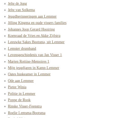
Jelte de Jong
Jelte van Solkema
Jeugdherinneringen aan Lemmer
Jilling Kingma en oude vissers families
Johannes Joop Gerard Hooiring
Koenraad de Vries en Akke Zijlstra
Leeuwke Sakes Bootsma, uit Lemmer
Lemster drumband
Levensgeschiedenis van Jan Visser 1
Marten Rottine-Memoires 1
Mijn jeugdjaren in Kamp Lemmer
Oates huskeamer in Lemmer
Ode aan Lemmer
Pieter Winia
Politie in Lemmer
Poppe de Rook
Rinske Visser-Feenstra
Roelie Lemsma-Bootsma