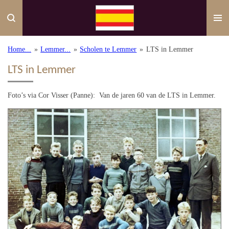
Ga
direct
naar
de
Home...
»
Lemmer...
»
Scholen te Lemmer
»
LTS in Lemmer
hoofdinhoud
LTS in Lemmer
Foto’s via Cor Visser (Panne): Van de jaren 60 van de LTS in Lemmer.