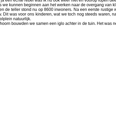
ja een echte rebel was ik nu ook weer niet en voorop lopen deed
 dus we kunnen beginnen aan het werken naar de overgang van kl
n de teller stond nu op 8600 inwoners. Na een eerste rustige w
 Dit was voor ons kinderen, wat we toch nog steeds waren, nat
lplein natuurlijk.
orn bouwden we samen een iglo achter in de tuin. Het was nog