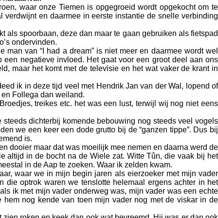
Groen, waar onze Tiemen is opgegroeid wordt opgekocht om te
erdwijnt en daarmee in eerste instantie de snelle verbinding
kt als spoorbaan, deze dan maar te gaan gebruiken als fietspad
o’s ondervinden.
De man van “I had a dream” is niet meer en daarmee wordt wel
op een negatieve invloed. Het gaat voor een groot deel aan ons
ld, maar het komt met de televisie en het wat vaker de krant in
ed ik in deze tijd veel met Hendrik Jan van der Wal, lopend of
r en Follega dan weiland.
roedjes, treikes etc. het was een lust, terwijl wij nog niet eens
e steeds dichterbij komende bebouwing nog steeds veel vogels
den we een keer een dode grutto bij de “ganzen tippe”. Dus bij
nemend is.
 een dooier maar dat was moeilijk mee nemen en daarna werd de
 altijd in de bocht na de Wiele zat. Witte Tûn, die vaak bij het
j meestal in de Aap te zoeken. Waar ik zelden kwam.
daar, waar we in mijn begin jaren als eierzoeker met mijn vader
n die optrok waren we tenslotte helemaal ergens achter in het
 als ik met mijn vader onderweg was, mijn vader was een echte
e hem nog kende van toen mijn vader nog met de viskar in de
it zien roken en keek dan ook wat bevreemd. Hij was er dan ook