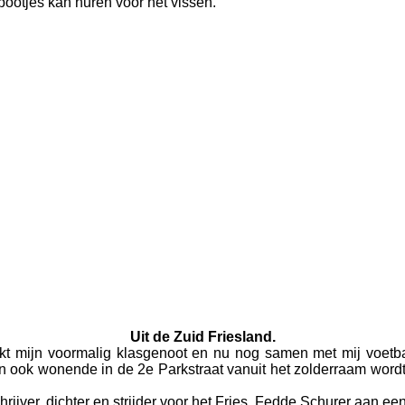
bootjes kan huren voor het vissen.
Uit de Zuid Friesland.
akt mijn voormalig klasgenoot en nu nog samen met mij voet
gen ook wonende in de 2e Parkstraat vanuit het zolderraam wo
rijver, dichter en strijder voor het Fries, Fedde Schurer aan ee