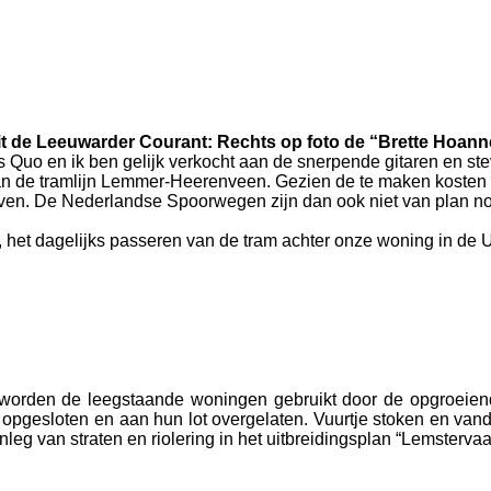
it de Leeuwarder Courant: Rechts op foto de “Brette Hoann
s Quo en ik ben gelijk verkocht aan de snerpende gitaren en ste
n van de tramlijn Lemmer-Heerenveen. Gezien de te maken koste
ven. De Nederlandse Spoorwegen zijn dan ook niet van plan n
het dagelijks passeren van de tram achter onze woning in de Urk
 worden de leegstaande woningen gebruikt door de opgroeien
gesloten en aan hun lot overgelaten. Vuurtje stoken en vandali
g van straten en riolering in het uitbreidingsplan “Lemstervaa