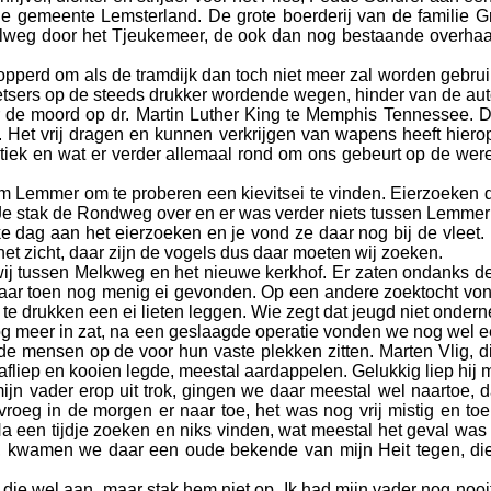
de gemeente Lemsterland. De grote boerderij van de familie 
eg door het Tjeukemeer, de ook dan nog bestaande overhaal v
opperd om als de tramdijk dan toch niet meer zal worden gebrui
etsers op de steeds drukker wordende wegen, hinder van de aut
or de moord op dr. Martin Luther King te Memphis Tennessee. 
is. Het vrij dragen en kunnen verkrijgen van wapens heeft hier
litiek en wat er verder allemaal rond om ons gebeurt op de were
m Lemmer om te proberen een kievitsei te vinden. Eierzoeken de
r. Je stak de Rondweg over en er was verder niets tussen Lemme
lke dag aan het eierzoeken en je vond ze daar nog bij de vleet. B
et zicht, daar zijn de vogels dus daar moeten wij zoeken.
wij tussen Melkweg en het nieuwe kerkhof. Er zaten ondanks d
 daar toen nog menig ei gevonden. Op een andere zoektocht von
g te drukken een ei lieten leggen. Wie zegt dat jeugd niet onder
 nog meer in zat, na een geslaagde operatie vonden we nog wel
fde mensen op de voor hun vaste plekken zitten. Marten Vlig, die
es afliep en kooien legde, meestal aardappelen. Gelukkig liep hi
mijn vader erop uit trok, gingen we daar meestal wel naartoe, 
roeg in de morgen er naar toe, het was nog vrij mistig en toe
a een tijdje zoeken en niks vinden, wat meestal het geval was
n, kwamen we daar een oude bekende van mijn Heit tegen, di
 die wel aan, maar stak hem niet op. Ik had mijn vader nog noo