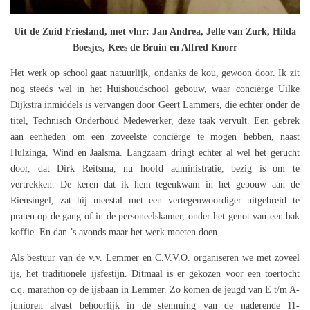
Uit de Zuid Friesland, met vlnr: Jan Andrea, Jelle van Zurk, Hilda
Boesjes, Kees de Bruin en Alfred Knorr
Het werk op school gaat natuurlijk, ondanks de kou, gewoon door. Ik zit
nog steeds wel in het Huishoudschool gebouw, waar conciërge Uilke
Dijkstra inmiddels is vervangen door Geert Lammers, die echter onder de
titel, Technisch Onderhoud Medewerker, deze taak vervult. Een gebrek
aan eenheden om een zoveelste conciërge te mogen hebben, naast
Hulzinga, Wind en Jaalsma. Langzaam dringt echter al wel het gerucht
door, dat Dirk Reitsma, nu hoofd administratie, bezig is om te
vertrekken. De keren dat ik hem tegenkwam in het gebouw aan de
Riensingel, zat hij meestal met een vertegenwoordiger uitgebreid te
praten op de gang of in de personeelskamer, onder het genot van een bak
koffie. En dan ’s avonds maar het werk moeten doen.
Als bestuur van de v.v. Lemmer en C.V.V.O. organiseren we met zoveel
ijs, het traditionele ijsfestijn. Ditmaal is er gekozen voor een toertocht
c.q. marathon op de ijsbaan in Lemmer. Zo komen de jeugd van E t/m A-
junioren alvast behoorlijk in de stemming van de naderende 11-