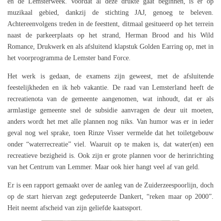
en de Lemsterweek. Voordat al deze drukte gaat beginnen, is er op
muzikaal gebied, dankzij de stichting JAJ, genoeg te beleven.
Achtereenvolgens treden in de feesttent, ditmaal gesitueerd op het terrein
naast de parkeerplaats op het strand, Herman Brood and his Wild
Romance, Drukwerk en als afsluitend klapstuk Golden Earring op, met in
het voorprogramma de Lemster band Force.
Het werk is gedaan, de examens zijn geweest, met de afsluitende
feestelijkheden en ik heb vakantie. De raad van Lemsterland heeft de
recreatienota van de gemeente aangenomen, wat inhoudt, dat er als
armlastige gemeente snel de subsidie aanvragen de deur uit moeten,
anders wordt het met alle plannen nog niks. Van humor was er in ieder
geval nog wel sprake, toen Rinze Visser vermelde dat het toiletgebouw
onder “waterrecreatie” viel. Waaruit op te maken is, dat water(en) een
recreatieve bezigheid is. Ook zijn er grote plannen voor de herinrichting
van het Centrum van Lemmer. Maar ook hier hangt veel af van geld.
Er is een rapport gemaakt over de aanleg van de Zuiderzeespoorlijn, doch
op de start hiervan zegt gedeputeerde Dankert, “reken maar op 2000”.
Heit neemt afscheid van zijn geliefde kaatssport.