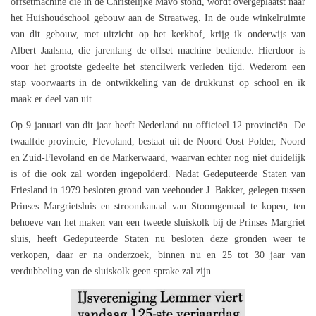
offsetmachine die in de Christelijke Mavo stond, wordt overgeplaatst naar
het Huishoudschool gebouw aan de Straatweg. In de oude winkelruimte
van dit gebouw, met uitzicht op het kerkhof, krijg ik onderwijs van
Albert Jaalsma, die jarenlang de offset machine bediende. Hierdoor is
voor het grootste gedeelte het stencilwerk verleden tijd. Wederom een
stap voorwaarts in de ontwikkeling van de drukkunst op school en ik
maak er deel van uit.
Op 9 januari van dit jaar heeft Nederland nu officieel 12 provinciën. De
twaalfde provincie, Flevoland, bestaat uit de Noord Oost Polder, Noord
en Zuid-Flevoland en de Markerwaard, waarvan echter nog niet duidelijk
is of die ook zal worden ingepolderd. Nadat Gedeputeerde Staten van
Friesland in 1979 besloten grond van veehouder J. Bakker, gelegen tussen
Prinses Margrietsluis en stroomkanaal van Stoomgemaal te kopen, ten
behoeve van het maken van een tweede sluiskolk bij de Prinses Margriet
sluis, heeft Gedeputeerde Staten nu besloten deze gronden weer te
verkopen, daar er na onderzoek, binnen nu en 25 tot 30 jaar van
verdubbeling van de sluiskolk geen sprake zal zijn.