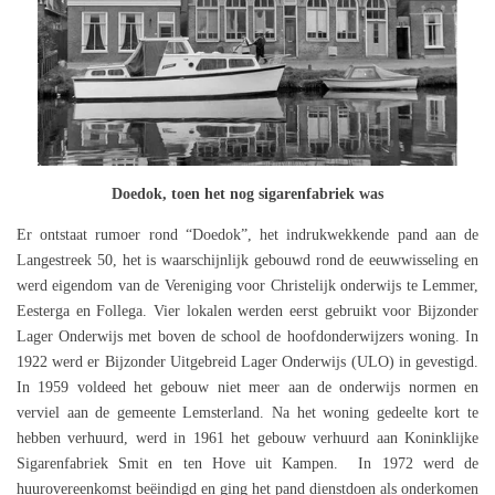
Doedok, toen het nog sigarenfabriek was
Er ontstaat rumoer rond “Doedok”, het indrukwekkende pand aan de
Langestreek 50, het is waarschijnlijk gebouwd rond de eeuwwisseling en
werd eigendom van de Vereniging voor Christelijk onderwijs te Lemmer,
Eesterga en Follega. Vier lokalen werden eerst gebruikt voor Bijzonder
Lager Onderwijs met boven de school de hoofdonderwijzers woning. In
1922 werd er Bijzonder Uitgebreid Lager Onderwijs (ULO) in gevestigd.
In 1959 voldeed het gebouw niet meer aan de onderwijs normen en
verviel aan de gemeente Lemsterland. Na het woning gedeelte kort te
hebben verhuurd, werd in 1961 het gebouw verhuurd aan Koninklijke
Sigarenfabriek Smit en ten Hove uit Kampen. In 1972 werd de
huurovereenkomst beëindigd en ging het pand dienstdoen als onderkomen