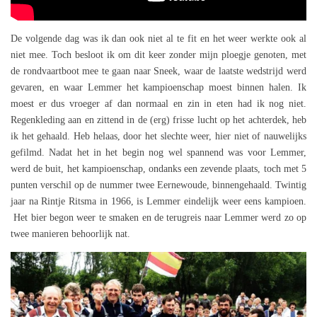
De volgende dag was ik dan ook niet al te fit en het weer werkte ook al
niet mee. Toch besloot ik om dit keer zonder mijn ploegje genoten, met
de rondvaartboot mee te gaan naar Sneek, waar de laatste wedstrijd werd
gevaren, en waar Lemmer het kampioenschap moest binnen halen. Ik
moest er dus vroeger af dan normaal en zin in eten had ik nog niet.
Regenkleding aan en zittend in de (erg) frisse lucht op het achterdek, heb
ik het gehaald. Heb helaas, door het slechte weer, hier niet of nauwelijks
gefilmd. Nadat het in het begin nog wel spannend was voor Lemmer,
werd de buit, het kampioenschap, ondanks een zevende plaats, toch met 5
punten verschil op de nummer twee Eernewoude, binnengehaald. Twintig
jaar na Rintje Ritsma in 1966, is Lemmer eindelijk weer eens kampioen.
Het bier begon weer te smaken en de terugreis naar Lemmer werd zo op
twee manieren behoorlijk nat.