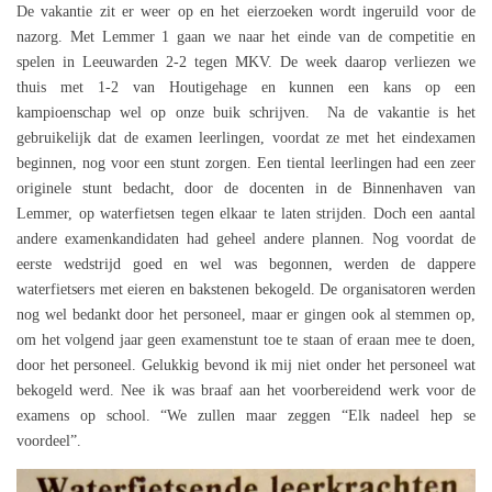
De vakantie zit er weer op en het eierzoeken wordt ingeruild voor de
nazorg. Met Lemmer 1 gaan we naar het einde van de competitie en
spelen in Leeuwarden 2-2 tegen MKV. De week daarop verliezen we
thuis met 1-2 van Houtigehage en kunnen een kans op een
kampioenschap wel op onze buik schrijven. Na de vakantie is het
gebruikelijk dat de examen leerlingen, voordat ze met het eindexamen
beginnen, nog voor een stunt zorgen. Een tiental leerlingen had een zeer
originele stunt bedacht, door de docenten in de Binnenhaven van
Lemmer, op waterfietsen tegen elkaar te laten strijden. Doch een aantal
andere examenkandidaten had geheel andere plannen. Nog voordat de
eerste wedstrijd goed en wel was begonnen, werden de dappere
waterfietsers met eieren en bakstenen bekogeld. De organisatoren werden
nog wel bedankt door het personeel, maar er gingen ook al stemmen op,
om het volgend jaar geen examenstunt toe te staan of eraan mee te doen,
door het personeel. Gelukkig bevond ik mij niet onder het personeel wat
bekogeld werd. Nee ik was braaf aan het voorbereidend werk voor de
examens op school. “We zullen maar zeggen “Elk nadeel hep se
voordeel”.