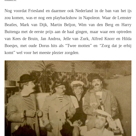
Nog voordat Friesland en daarmee ook Nederland in de ban van het ijs
zou komen, was er nog een playbackshow in Napoleon. Waar de Lemster
Beatles, Mark van Dijk, Martin Beljon, Wim van den Berg en Harry
Buitenga met de eerste prijs aan de haal gingen, maar waar een optreden
van Kees de Bruin, Jan Andrea, Jelle van Zurk, Alfred Knorr en Hilda
Boesjes, met oude Dorus hits als “Twee motten” en “Zorg dat je erbij
komt” wel voor het meeste plezier zorgden.