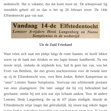
stedentocht. Het is vakantie, dus dat komt mooi uit. De scheepsvaart lig
inmiddels geheel stil en dan is het op 26 februari zover. De 14de
Elfstedentocht gaat van start.
Uit de Zuid Friesland
Waar velen zich naar een plekje langs de route haasten, zit ikzelf lekker
warm op de bank met drinken en een hapje binnen handbereik. Na een
mooie strijd, ondanks de snijdende kou, had ik geen last van, was het
Evert van Benthem, die met groots machtsvertoon voor de tweede keer
op rij de Elfstedentocht won, voor Rein Jonker, Robert Kamperman en
“onze” Lemster Nanne Semplonius. Voorwaar een schitterende prestatie
van onze plaatsgenoot. Die later aangaf dat hij vrij behoudend had
geschaatst, omdat hij niet wist wat zijn lichaam aankon. Voor de andere
e
Lemster, Henk Langenberg, die op de 43
plaats eindigde, duurde de
Elfstedentocht ietsje langer dan gebruikelijk, hij moest nog enkele dagen
in het Sneker ziekenhuis herstellen van een bevroren grote teen. Ik kwam