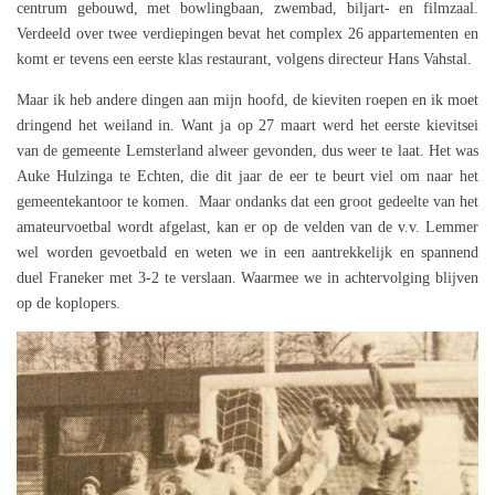
centrum gebouwd, met bowlingbaan, zwembad, biljart- en filmzaal.
Verdeeld over twee verdiepingen bevat het complex 26 appartementen en
komt er tevens een eerste klas restaurant, volgens directeur Hans Vahstal.
Maar ik heb andere dingen aan mijn hoofd, de kieviten roepen en ik moet
dringend het weiland in. Want ja op 27 maart werd het eerste kievitsei
van de gemeente Lemsterland alweer gevonden, dus weer te laat. Het was
Auke Hulzinga te Echten, die dit jaar de eer te beurt viel om naar het
gemeentekantoor te komen. Maar ondanks dat een groot gedeelte van het
amateurvoetbal wordt afgelast, kan er op de velden van de v.v. Lemmer
wel worden gevoetbald en weten we in een aantrekkelijk en spannend
duel Franeker met 3-2 te verslaan. Waarmee we in achtervolging blijven
op de koplopers.