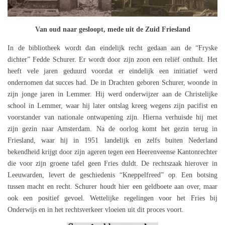
Van oud naar gesloopt, mede uit de Zuid Friesland
In de bibliotheek wordt dan eindelijk recht gedaan aan de “Fryske
dichter” Fedde Schurer. Er wordt door zijn zoon een reliëf onthult. Het
heeft vele jaren geduurd voordat er eindelijk een initiatief werd
ondernomen dat succes had. De in Drachten geboren Schurer, woonde in
zijn jonge jaren in Lemmer. Hij werd onderwijzer aan de Christelijke
school in Lemmer, waar hij later ontslag kreeg wegens zijn pacifist en
voorstander van nationale ontwapening zijn. Hierna verhuisde hij met
zijn gezin naar Amsterdam. Na de oorlog komt het gezin terug in
Friesland, waar hij in 1951 landelijk en zelfs buiten Nederland
bekendheid krijgt door zijn ageren tegen een Heerenveense Kantonrechter
die voor zijn groene tafel geen Fries duldt. De rechtszaak hierover in
Leeuwarden, levert de geschiedenis “Kneppelfreed” op. Een botsing
tussen macht en recht. Schurer houdt hier een geldboete aan over, maar
ook een positief gevoel. Wettelijke regelingen voor het Fries bij
Onderwijs en in het rechtsverkeer vloeien uit dit proces voort.