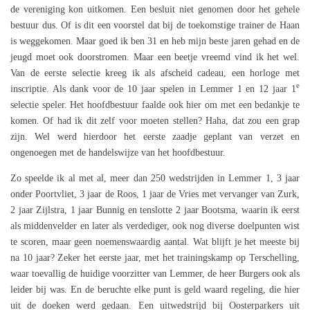
de vereniging kon uitkomen. Een besluit niet genomen door het gehele
bestuur dus. Of is dit een voorstel dat bij de toekomstige trainer de Haan
is weggekomen. Maar goed ik ben 31 en heb mijn beste jaren gehad en de
jeugd moet ook doorstromen. Maar een beetje vreemd vind ik het wel.
Van de eerste selectie kreeg ik als afscheid cadeau, een horloge met
e
inscriptie. Als dank voor de 10 jaar spelen in Lemmer 1 en 12 jaar 1
selectie speler. Het hoofdbestuur faalde ook hier om met een bedankje te
komen. Of had ik dit zelf voor moeten stellen? Haha, dat zou een grap
zijn. Wel werd hierdoor het eerste zaadje geplant van verzet en
ongenoegen met de handelswijze van het hoofdbestuur.
Zo speelde ik al met al, meer dan 250 wedstrijden in Lemmer 1, 3 jaar
onder Poortvliet, 3 jaar de Roos, 1 jaar de Vries met vervanger van Zurk,
2 jaar Zijlstra, 1 jaar Bunnig en tenslotte 2 jaar Bootsma, waarin ik eerst
als middenvelder en later als verdediger, ook nog diverse doelpunten wist
te scoren, maar geen noemenswaardig aantal. Wat blijft je het meeste bij
na 10 jaar? Zeker het eerste jaar, met het trainingskamp op Terschelling,
waar toevallig de huidige voorzitter van Lemmer, de heer Burgers ook als
leider bij was. En de beruchte elke punt is geld waard regeling, die hier
uit de doeken werd gedaan. Een uitwedstrijd bij Oosterparkers uit