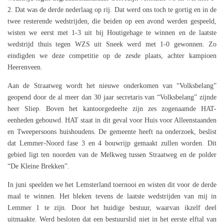
2. Dat was de derde nederlaag op rij. Dat werd ons toch te gortig en in de
twee resterende wedstrijden, die beiden op een avond werden gespeeld,
wisten we eerst met 1-3 uit bij Houtigehage te winnen en de laatste
wedstrijd thuis tegen WZS uit Sneek werd met 1-0 gewonnen. Zo
eindigden we deze competitie op de zesde plaats, achter kampioen
Heerenveen.
Aan de Straatweg wordt het nieuwe onderkomen van “Volksbelang”
geopend door de al meer dan 30 jaar secretaris van “Volksbelang” zijnde
heer Sliep. Boven het kantoorgedeelte zijn zes zogenaamde HAT-
eenheden gebouwd. HAT staat in dit geval voor Huis voor Alleenstaanden
en Tweepersoons huishoudens. De gemeente heeft na onderzoek, beslist
dat Lemmer-Noord fase 3 en 4 bouwrijp gemaakt zullen worden. Dit
gebied ligt ten noorden van de Melkweg tussen Straatweg en de polder
“De Kleine Brekken”.
In juni speelden we het Lemsterland toernooi en wisten dit voor de derde
maal te winnen. Het bleken tevens de laatste wedstrijden van mij in
Lemmer 1 te zijn. Door het huidige bestuur, waarvan ikzelf deel
uitmaakte. Werd besloten dat een bestuurslid niet in het eerste elftal van