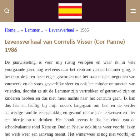
Ga
direct
naar
de
Home...
»
Lemmer...
»
Levensverhaal
»
1986
hoofdinhoud
Levensverhaal van Cornelis Visser (Cor Panne)
1986
De jaarwisseling is voor mij rustig verlopen en waar ik in vele
voorgaande jaren nog wel eens naar het centrum van de Lemmer ging, is
het door de jaren heen erger geworden met het naar elkaar toegooien van
vuurwerk en de soms gevaarlijke sfeer en ook het minder ontmoeten van
vrienden, doordat ze uit de Lemmer zijn vertrokken of getrouwd zijn en
kinderen hebben en dus niet meer nachts naar het centrum gaan. Ik kan
dus fris en fruitig bij mijn ouders langsgaan om hen en de verder
aanwezige familie een gelukkig en gezond nieuw jaar te wensen en hier
een biertje op te drinken. Het houdt tevens in dat het einde van de
schoolvakantie rond Kerst en Oud en Nieuw ook bijna weer voorbij is en
het werk weer een aanvang neemt. Het winterweer is nog niet voorbij en