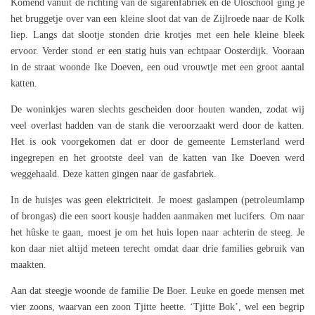
Komend vanuit de richting van de sigarenfabriek en de Uloschool ging je
het bruggetje over van een kleine sloot dat van de Zijlroede naar de Kolk
liep. Langs dat slootje stonden drie krotjes met een hele kleine bleek
ervoor. Verder stond er een statig huis van echtpaar Oosterdijk. Vooraan
in de straat woonde Ike Doeven, een oud vrouwtje met een groot aantal
katten.
De woninkjes waren slechts gescheiden door houten wanden, zodat wij
veel overlast hadden van de stank die veroorzaakt werd door de katten.
Het is ook voorgekomen dat er door de gemeente Lemsterland werd
ingegrepen en het grootste deel van de katten van Ike Doeven werd
weggehaald. Deze katten gingen naar de gasfabriek.
In de huisjes was geen elektriciteit. Je moest gaslampen (petroleumlamp
of brongas) die een soort kousje hadden aanmaken met lucifers. Om naar
het hûske te gaan, moest je om het huis lopen naar achterin de steeg. Je
kon daar niet altijd meteen terecht omdat daar drie families gebruik van
maakten.
Aan dat steegje woonde de familie De Boer. Leuke en goede mensen met
vier zoons, waarvan een zoon Tjitte heette. ‘Tjitte Bok’, wel een begrip