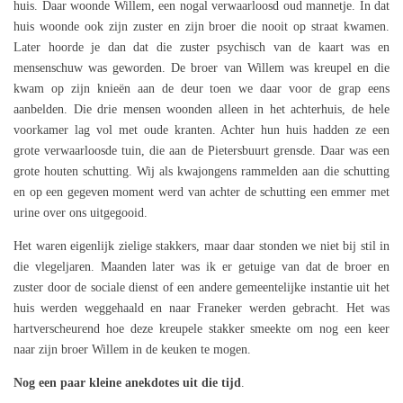
huis. Daar woonde Willem, een nogal verwaarloosd oud mannetje. In dat
huis woonde ook zijn zuster en zijn broer die nooit op straat kwamen.
Later hoorde je dan dat die zuster psychisch van de kaart was en
mensenschuw was geworden. De broer van Willem was kreupel en die
kwam op zijn knieën aan de deur toen we daar voor de grap eens
aanbelden. Die drie mensen woonden alleen in het achterhuis, de hele
voorkamer lag vol met oude kranten. Achter hun huis hadden ze een
grote verwaarloosde tuin, die aan de Pietersbuurt grensde. Daar was een
grote houten schutting. Wij als kwajongens rammelden aan die schutting
en op een gegeven moment werd van achter de schutting een emmer met
urine over ons uitgegooid.
Het waren eigenlijk zielige stakkers, maar daar stonden we niet bij stil in
die vlegeljaren. Maanden later was ik er getuige van dat de broer en
zuster door de sociale dienst of een andere gemeentelijke instantie uit het
huis werden weggehaald en naar Franeker werden gebracht. Het was
hartverscheurend hoe deze kreupele stakker smeekte om nog een keer
naar zijn broer Willem in de keuken te mogen.
Nog een paar kleine anekdotes uit die tijd
.