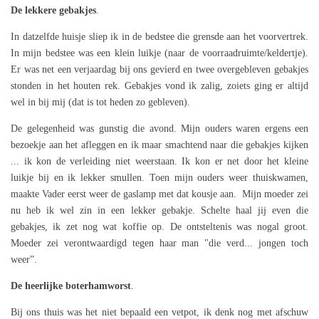
De lekkere gebakjes
.
In datzelfde huisje sliep ik in de bedstee die grensde aan het voorvertrek.
In mijn bedstee was een klein luikje (naar de voorraadruimte/keldertje).
Er was net een verjaardag bij ons gevierd en twee overgebleven gebakjes
stonden in het houten rek. Gebakjes vond ik zalig, zoiets ging er altijd
wel in bij mij (dat is tot heden zo gebleven).
De gelegenheid was gunstig die avond. Mijn ouders waren ergens een
bezoekje aan het afleggen en ik maar smachtend naar die gebakjes kijken
... ik kon de verleiding niet weerstaan. Ik kon er net door het kleine
luikje bij en ik lekker smullen. Toen mijn ouders weer thuiskwamen,
maakte Vader eerst weer de gaslamp met dat kousje aan. Mijn moeder zei
nu heb ik wel zin in een lekker gebakje. Schelte haal jij even die
gebakjes, ik zet nog wat koffie op. De ontsteltenis was nogal groot.
Moeder zei verontwaardigd tegen haar man "die verd... jongen toch
weer”.
De heerlijke boterhamworst
.
Bij ons thuis was het niet bepaald een vetpot, ik denk nog met afschuw