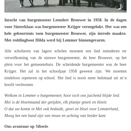
Intocht van burgemeester Leendert Brouwer in 1958. In de dagen
voor Sinterklaas was burgemeester Krijger verongelukt. Het was een
hele gebeurtenis toen burgemeester Brouwer, zijn intrede maakte.
Met reddingboot Hilda werd bij Lemmer binnengevaren.
Alle scholieren van lagere scholen moesten een lied instuderen ter
verwelkoming van de nieuwe burgemeester, de heer Brouwer, op het
plein voor het gemeentehuis. De scheidende burgemeester was de heer
Krijger. Het zal in het schooljaar 1958 geweest zijn. We moesten
eindeloos repeteren op school. Het lied is nooit meer helemaal uit m’n
hoofd verdwenen.
Welkom in Lemmer o burgemeester, hoor toch ons juichend blijde lied.
Mei is de bloeimaand der getijden, elk plantje groeit en bloeit.
O dat uw komst in Mei ook beduide, groei en bloei voor Lemsterland,
Moog het een band zijn van trouw en achting van beider kant.
Ons avontuur op Siberie
.