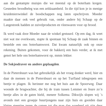
aan die gestampte muisjes die we meestal op de boterham kregen.
Gesneden broodbeleg was een zeldzaamheid. In die tijd kon je in menige
kruidenierswinkel de boodschappen nog laten opschrijven. Moeder
maakte daar ook veel gebruik van, onder andere bij Schaap op de
Langestreek hadden ze zuivelproducten en vleeswaren voor op brood.
Ik werd vaak door Moeder naar de winkel gestuurd. Op een dag, ik weet
niet wat me overkwam, stapte ik spontaan bij Schaap de zaak binnen en
bestelde een ons boterhamworst. Dat kwam natuurlijk ook op onze
rekening. Buiten gekomen, voor de bakkerij een huis verder, at ik met
genot het hele ons boterhamworst op, mmm lekker.
De Sokjesdraver en andere geplaagden
.
In de Pietersbuurt was het gebruikelijk als het vroeg donker werd, hier en
daar de mensen in de Pietersbuurt en op het Turfland inbegrepen een
beetje te plagen. Ik herinner me nog het huis aan de Spoorweg. Daar
woonde de brugwachter, die bij de tram tussen Lemmer en Joure zo’n
beetje alles in de gaten hield, meneer Solkema. Dikwijls slopen wij ’s
avonds met een groepje buurtjongens naar zijn huis en gooiden daar
kleine steentjes tegen de ramen tot die man dan woedend uit zijn deur