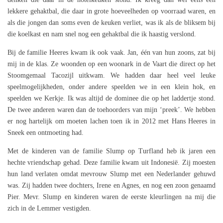
lekkere gehaktbal, die daar in grote hoeveelheden op voorraad waren, en
als die jongen dan soms even de keuken verliet, was ik als de bliksem bij
die koelkast en nam snel nog een gehaktbal die ik haastig verslond.
Bij de familie Heeres kwam ik ook vaak. Jan, één van hun zoons, zat bij
mij in de klas. Ze woonden op een woonark in de Vaart die direct op het
Stoomgemaal Tacozijl uitkwam. We hadden daar heel veel leuke
speelmogelijkheden, onder andere speelden we in een klein hok, en
speelden we Kerkje. Ik was altijd de dominee die op het laddertje stond.
De twee anderen waren dan de toehoorders van mijn ‘preek’. We hebben
er nog hartelijk om moeten lachen toen ik in 2012 met Hans Heeres in
Sneek een ontmoeting had.
Met de kinderen van de familie Slump op Turfland heb ik jaren een
hechte vriendschap gehad. Deze familie kwam uit Indonesië. Zij moesten
hun land verlaten omdat mevrouw Slump met een Nederlander gehuwd
was. Zij hadden twee dochters, Irene en Agnes, en nog een zoon genaamd
Pier. Mevr. Slump en kinderen waren de eerste kleurlingen na mij die
zich in de Lemmer vestigden.