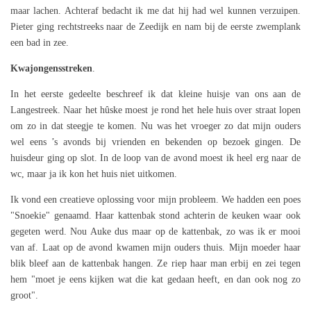
maar lachen. Achteraf bedacht ik me dat hij had wel kunnen verzuipen.
Pieter ging rechtstreeks naar de Zeedijk en nam bij de eerste zwemplank
een bad in zee.
Kwajongensstreken
.
In het eerste gedeelte beschreef ik dat kleine huisje van ons aan de
Langestreek. Naar het hûske moest je rond het hele huis over straat lopen
om zo in dat steegje te komen. Nu was het vroeger zo dat mijn ouders
wel eens ’s avonds bij vrienden en bekenden op bezoek gingen. De
huisdeur ging op slot. In de loop van de avond moest ik heel erg naar de
wc, maar ja ik kon het huis niet uitkomen.
Ik vond een creatieve oplossing voor mijn probleem. We hadden een poes
"Snoekie" genaamd. Haar kattenbak stond achterin de keuken waar ook
gegeten werd. Nou Auke dus maar op de kattenbak, zo was ik er mooi
van af. Laat op de avond kwamen mijn ouders thuis. Mijn moeder haar
blik bleef aan de kattenbak hangen. Ze riep haar man erbij en zei tegen
hem "moet je eens kijken wat die kat gedaan heeft, en dan ook nog zo
groot".