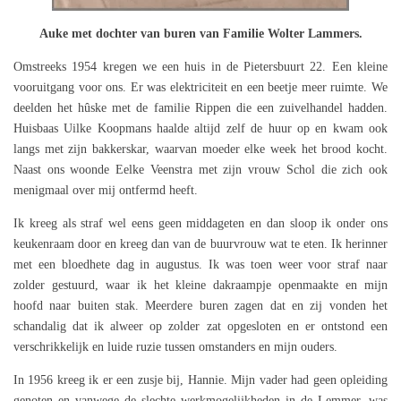
Auke met dochter van buren van Familie Wolter Lammers.
Omstreeks 1954 kregen we een huis in de Pietersbuurt 22. Een kleine
vooruitgang voor ons. Er was elektriciteit en een beetje meer ruimte. We
deelden het hûske met de familie Rippen die een zuivelhandel hadden.
Huisbaas Uilke Koopmans haalde altijd zelf de huur op en kwam ook
langs met zijn bakkerskar, waarvan moeder elke week het brood kocht.
Naast ons woonde Eelke Veenstra met zijn vrouw Schol die zich ook
menigmaal over mij ontfermd heeft.
Ik kreeg als straf wel eens geen middageten en dan sloop ik onder ons
keukenraam door en kreeg dan van de buurvrouw wat te eten. Ik herinner
met een bloedhete dag in augustus. Ik was toen weer voor straf naar
zolder gestuurd, waar ik het kleine dakraampje openmaakte en mijn
hoofd naar buiten stak. Meerdere buren zagen dat en zij vonden het
schandalig dat ik alweer op zolder zat opgesloten en er ontstond een
verschrikkelijk en luide ruzie tussen omstanders en mijn ouders.
In 1956 kreeg ik er een zusje bij, Hannie. Mijn vader had geen opleiding
genoten en vanwege de slechte werkmogelijkheden in de Lemmer, was