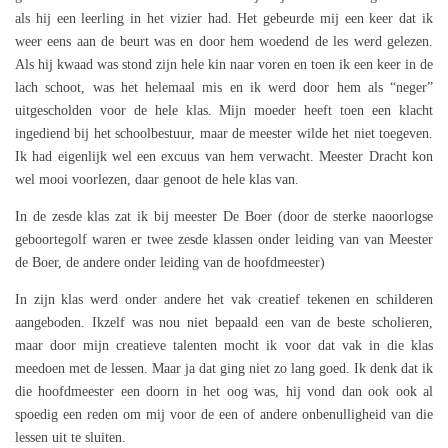
als hij een leerling in het vizier had. Het gebeurde mij een keer dat ik
weer eens aan de beurt was en door hem woedend de les werd gelezen.
Als hij kwaad was stond zijn hele kin naar voren en toen ik een keer in de
lach schoot, was het helemaal mis en ik werd door hem als “neger”
uitgescholden voor de hele klas. Mijn moeder heeft toen een klacht
ingediend bij het schoolbestuur, maar de meester wilde het niet toegeven.
Ik had eigenlijk wel een excuus van hem verwacht. Meester Dracht kon
wel mooi voorlezen, daar genoot de hele klas van.
In de zesde klas zat ik bij meester De Boer (door de sterke naoorlogse
geboortegolf waren er twee zesde klassen onder leiding van van Meester
de Boer, de andere onder leiding van de hoofdmeester)
In zijn klas werd onder andere het vak creatief tekenen en schilderen
aangeboden. Ikzelf was nou niet bepaald een van de beste scholieren,
maar door mijn creatieve talenten mocht ik voor dat vak in die klas
meedoen met de lessen. Maar ja dat ging niet zo lang goed. Ik denk dat ik
die hoofdmeester een doorn in het oog was, hij vond dan ook ook al
spoedig een reden om mij voor de een of andere onbenulligheid van die
lessen uit te sluiten.