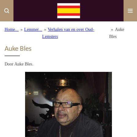
Ga
direct
naar
de
Home...
»
Lemmer...
»
Verhalen van en over Oud-
»
Auke
hoofdinhoud
Lemsters
Bles
Auke Bles
Door Auke Bles.