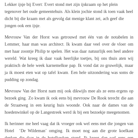
Lekker ijsje bij Evert: Evert stond met zijn ijskraam op het plein
tegenover het oude gemeentehuis. Als klein jochie stond ik toen vaak heel
dicht bij die kraam met als gevolg dat menige klant zei, ach geef die
jongen ook een ijsje.
Mevrouw Van der Horst was getrouwd met één van de notabelen in
Lemmer, haar man was architect. Ik kwam daar veel over de vloer om
met haar zoontje Philip te spelen. Het was daar natuurlijk een heel andere
wereld. Wat kreeg ik daar vaak heerlijke toetjes, bij ons thuis aten wij
praktisch de hele week karnemelkse pap. Ik vond dat zo gruwelijk, maar
ja ik moest eten wat op tafel kwam. Een hele uitzondering was soms de
pudding op zondag.
Mevrouw Van der Horst nam mij ook dikwijls mee als ze eens ergens op
bezoek ging. Zo kwam ik ook eens bij mevrouw De Rook terecht die aan
de Straatweg in een keurig huis woonde. Ook naar de dames van de
hoedenwinkel op de Langestreek werd ik bij een bezoekje meegenomen.
Ik herinner me heel vaag dat ik vroeger ook wel eens met die jongen van
Hotel ‘De Wildeman’ omging. Ik moet nog aan die grote koelkast
denken die daar in de hotelkeuken stond. Ik kreeg dan wel eens een