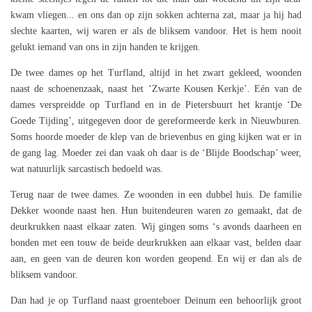
kwam vliegen... en ons dan op zijn sokken achterna zat, maar ja hij had
slechte kaarten, wij waren er als de bliksem vandoor. Het is hem nooit
gelukt iemand van ons in zijn handen te krijgen.
De twee dames op het Turfland, altijd in het zwart gekleed, woonden
naast de schoenenzaak, naast het ‘Zwarte Kousen Kerkje’. Eén van de
dames verspreidde op Turfland en in de Pietersbuurt het krantje ‘De
Goede Tijding’, uitgegeven door de gereformeerde kerk in Nieuwburen.
Soms hoorde moeder de klep van de brievenbus en ging kijken wat er in
de gang lag. Moeder zei dan vaak oh daar is de ‘Blijde Boodschap’ weer,
wat natuurlijk sarcastisch bedoeld was.
Terug naar de twee dames. Ze woonden in een dubbel huis. De familie
Dekker woonde naast hen. Hun buitendeuren waren zo gemaakt, dat de
deurkrukken naast elkaar zaten. Wij gingen soms ‘s avonds daarheen en
bonden met een touw de beide deurkrukken aan elkaar vast, belden daar
aan, en geen van de deuren kon worden geopend. En wij er dan als de
bliksem vandoor.
Dan had je op Turfland naast groenteboer Deinum een behoorlijk groot