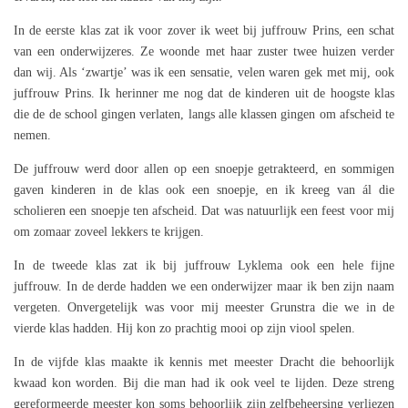
In de eerste klas zat ik voor zover ik weet bij juffrouw Prins, een schat
van een onderwijzeres. Ze woonde met haar zuster twee huizen verder
dan wij. Als ‘zwartje’ was ik een sensatie, velen waren gek met mij, ook
juffrouw Prins. Ik herinner me nog dat de kinderen uit de hoogste klas
die de de school gingen verlaten, langs alle klassen gingen om afscheid te
nemen.
De juffrouw werd door allen op een snoepje getrakteerd, en sommigen
gaven kinderen in de klas ook een snoepje, en ik kreeg van ál die
scholieren een snoepje ten afscheid. Dat was natuurlijk een feest voor mij
om zomaar zoveel lekkers te krijgen.
In de tweede klas zat ik bij juffrouw Lyklema ook een hele fijne
juffrouw. In de derde hadden we een onderwijzer maar ik ben zijn naam
vergeten. Onvergetelijk was voor mij meester Grunstra die we in de
vierde klas hadden. Hij kon zo prachtig mooi op zijn viool spelen.
In de vijfde klas maakte ik kennis met meester Dracht die behoorlijk
kwaad kon worden. Bij die man had ik ook veel te lijden. Deze streng
gereformeerde meester kon soms behoorlijk zijn zelfbeheersing verliezen