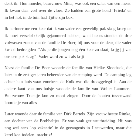
denk ik. Hun moeder, buurvrouw Mina, was ook een schat van een mens.
Ik kwam daar veel over de vloer. Ze hadden een grote hond ‘Frieda’ en
in het hok in de tuin had Tjitte zijn bok.
Ik herinner me een keer dat ik van vader een geweldig pak slaag kreeg en
ik moet verschrikkelijk gejammerd hebben, want ineens stonden de drie
volwassen zonen van de familie De Boer, bij ons voor de deur, die vader
kwaad bedreigden. "Als je die jongen nog één keer zo slaat, krijg jij van
ons een pak slaag". Vader werd zo wit als krijt.
Naast de familie De Boer woonde de familie van Hielke Sloothaak, die
later in de zestiger jaren beheerder van de camping werd. De camping lag
achter hun huis waar voorheen de Kolk was die drooggelegd is. Aan de
andere kant van ons huisje woonde de familie van Wolter Lammers.
Buurvrouw Trientje kon zo mooi zingen. Door de houten tussenwand
hoorde je van alles.
Later woonde daar de familie van Dirk Bartels. Zijn vrouw heette Rimke,
een dochter van de Brobbeltjes. Er was vaak gezinsuitbreiding. Hij was
nog wel eens ‘op vakantie’ in de gevangenis in Leeuwarden, maar die
kerel kon jodelen, prachtig!