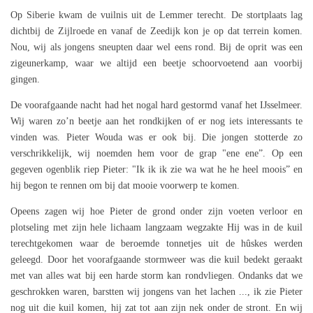
Op Siberie kwam de vuilnis uit de Lemmer terecht. De stortplaats lag
dichtbij de Zijlroede en vanaf de Zeedijk kon je op dat terrein komen.
Nou, wij als jongens sneupten daar wel eens rond. Bij de oprit was een
zigeunerkamp, waar we altijd een beetje schoorvoetend aan voorbij
gingen.
De voorafgaande nacht had het nogal hard gestormd vanaf het IJsselmeer.
Wij waren zo’n beetje aan het rondkijken of er nog iets interessants te
vinden was. Pieter Wouda was er ook bij. Die jongen stotterde zo
verschrikkelijk, wij noemden hem voor de grap "ene ene”. Op een
gegeven ogenblik riep Pieter: "Ik ik ik zie wa wat he he heel moois” en
hij begon te rennen om bij dat mooie voorwerp te komen.
Opeens zagen wij hoe Pieter de grond onder zijn voeten verloor en
plotseling met zijn hele lichaam langzaam wegzakte Hij was in de kuil
terechtgekomen waar de beroemde tonnetjes uit de hûskes werden
geleegd. Door het voorafgaande stormweer was die kuil bedekt geraakt
met van alles wat bij een harde storm kan rondvliegen. Ondanks dat we
geschrokken waren, barstten wij jongens van het lachen ..., ik zie Pieter
nog uit die kuil komen, hij zat tot aan zijn nek onder de stront. En wij