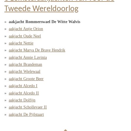
Tweede Wereldoorlog
aakjacht Rommerswael De Witte Walvis
aakjacht Antje Orion
aakjacht Oude Neel
aakjacht Nettie
aakjacht Marva De Brave Hendrik
aakjacht Annie Lavinia
aakjacht Brandeman
aakjacht Wielewaal
aakjacht Groote Beer
aakjacht Alcedo I
aakjacht Alcedo II
aakjacht Dolfijn
aakjacht Schollevaer II
aakjacht De Pijlstaart