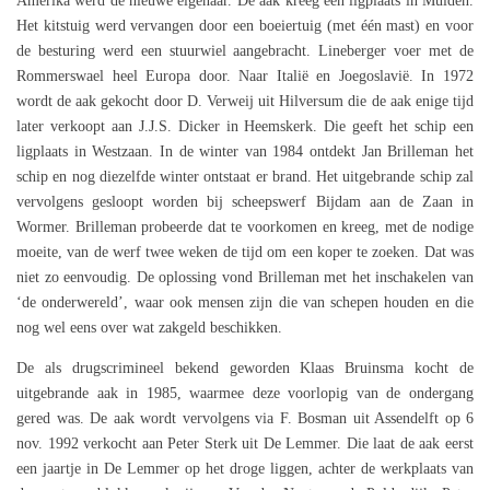
Amerika werd de nieuwe eigenaar. De aak kreeg een ligplaats in Muiden.
Het kitstuig werd vervangen door een boeiertuig (met één mast) en voor
de besturing werd een stuurwiel aangebracht. Lineberger voer met de
Rommerswael heel Europa door. Naar Italië en Joegoslavië. In 1972
wordt de aak gekocht door D. Verweij uit Hilversum die de aak enige tijd
later verkoopt aan J.J.S. Dicker in Heemskerk. Die geeft het schip een
ligplaats in Westzaan. In de winter van 1984 ontdekt Jan Brilleman het
schip en nog diezelfde winter ontstaat er brand. Het uitgebrande schip zal
vervolgens gesloopt worden bij scheepswerf Bijdam aan de Zaan in
Wormer. Brilleman probeerde dat te voorkomen en kreeg, met de nodige
moeite, van de werf twee weken de tijd om een koper te zoeken. Dat was
niet zo eenvoudig. De oplossing vond Brilleman met het inschakelen van
‘de onderwereld’, waar ook mensen zijn die van schepen houden en die
nog wel eens over wat zakgeld beschikken.
De als drugscrimineel bekend geworden Klaas Bruinsma kocht de
uitgebrande aak in 1985, waarmee deze voorlopig van de ondergang
gered was. De aak wordt vervolgens via F. Bosman uit Assendelft op 6
nov. 1992 verkocht aan Peter Sterk uit De Lemmer. Die laat de aak eerst
een jaartje in De Lemmer op het droge liggen, achter de werkplaats van