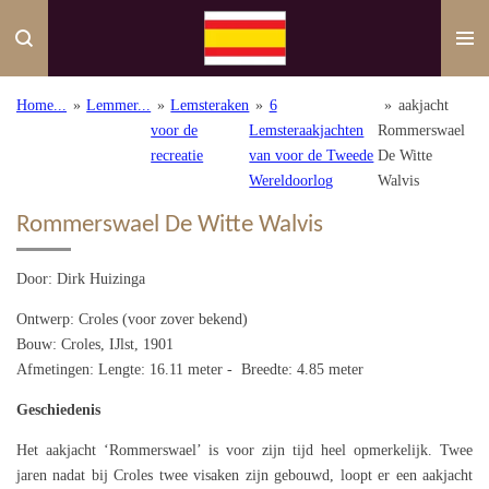
Ga
direct
naar
de
Home...
»
Lemmer...
»
Lemsteraken
»
6
»
aakjacht
hoofdinhoud
voor de
Lemsteraakjachten
Rommerswael
recreatie
van voor de Tweede
De Witte
Wereldoorlog
Walvis
Rommerswael De Witte Walvis
Door: Dirk Huizinga
Ontwerp: Croles (voor zover bekend)
Bouw: Croles, IJlst, 1901
Afmetingen: Lengte: 16.11 meter - Breedte: 4.85 meter
Geschiedenis
Het aakjacht ‘Rommerswael’ is voor zijn tijd heel opmerkelijk. Twee
jaren nadat bij Croles twee visaken zijn gebouwd, loopt er een aakjacht