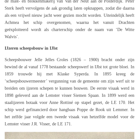
de mast- en blokkenmakerij van Van der Neut aan de Polderdijk. Peter
Sterk heeft vervolgens de aak grondig laten opknappen, zodat die daarna
als een vrijwel nieuw jacht weer gezien mocht worden. Uiteindelijk heeft
Achmea het schip overgenomen, waarna het vanuit Drachten
geëxploiteerd wordt als charterschip onder de naam van ‘De Witte
Walvis’.
IJzeren scheepsbouw in IJlst
Scheepsbouwer Jelle Jelles Croles (1826 – 1900) bracht onder zijn
bewind de al vanaf 1778 bestaande scheepswerf in IJlst tot grote bloei. In
1859 trouwde hij met Klaske Syperda. In 1895 kreeg de
‘scheepsbouwermeester’ vergunning van de gemeente om zijn werf uit te
breiden om ijzeren schepen te kunnen bouwen. De eerste visaak werd in
1898 geleverd aan de Lemster visser Siemen Spaan. In 1899 werd een
staalijzeren botaak voor Anne Rottiné op stapel gezet, de LE 170. Het
schip werd gefinancierd door hangbaas Poppe de Rook uit Lemmer. In
het zelfde jaar volgde een tweede visaak van hetzelfde model voor de
Lemster visser J.R. Visser, de LE 171.