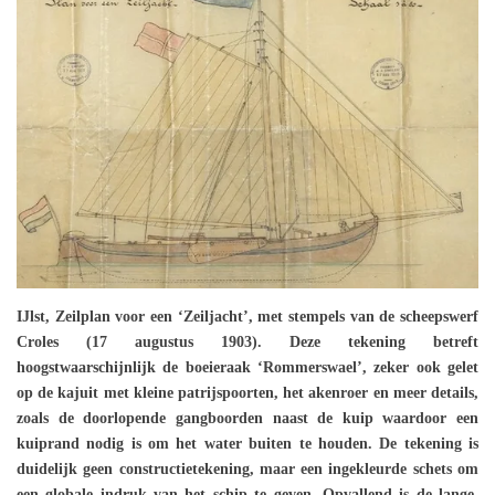
IJlst, Zeilplan voor een ‘Zeiljacht’, met stempels van de scheepswerf
Croles (17 augustus 1903). Deze tekening betreft
hoogstwaarschijnlijk de boeieraak ‘Rommerswael’, zeker ook gelet
op de kajuit met kleine patrijspoorten, het akenroer en meer details,
zoals de doorlopende gangboorden naast de kuip waardoor een
kuiprand nodig is om het water buiten te houden. De tekening is
duidelijk geen constructietekening, maar een ingekleurde schets om
een globale indruk van het schip te geven. Opvallend is de lange,