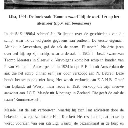
IJlst, 1901. De boeieraak ‘Rommerswael’ bij de werf. Let op het
akenroer (i.p.v. een boeierroer)
In de SdZ 1996/4 schreef Jan Brilleman over de geschiedenis van dit
schip, waar ik de volgende gegevens aan ontleen: De eerste eigenaar,
Altink uit Amsterdam, gaf de aak de naam ‘Elisabeth’. Na drie jaren
overleed hij, op zijn schip, waarna de aak in 1905 in bezit kwam van
Tromp Meesters in Sleeswijk. Vervolgens komt het schip in handen van
P. van Vloten uit Antwerpen en in 1924 koopt P. Blom uit Amsterdam de
aak die het schip binnen een jaar door verkoopt aan N. Lebret. Deze
houdt het schip ook niet lang. Het wordt verkocht aan E.A.H.B. Graaf
van Bijlandt uit Weesp, maar reeds in 1928 verkoop die zijn nieuwe
aanwinst aan J.C.E. Massée uit Kloetinge in Zeeland. Die geeft de aak de
naam ‘Rommerswael’.
Massée laat de aak verbouwen, waarbij hij zich laat adviseren door de
bekende ontwerper/zeilmaker Hein Kersken. Het resultaat is, dat het schip
wordt voorzien van een kitstuig, waarbij de bezaansmast in de kuip en