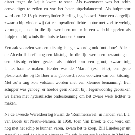
direct tegen de kajuit kwam te staan. Als tweemaster was het schip
eenvoudiger te zeilen en was het beter uitgebalanceerd. Als hulpmotor
werd een 12-15 pk tweecylinder Sterling ingebouwd. Voor een dergelijk
zwaar schip vinden wij dat een opvallend lichte motor met veel te weinig
vermogen, maar in die tijd werd een motor in een zeilschip gezien als
hulpje om bij windstilte thuis te kunnen komen.
Een aak voorzien van een kitstuig is tegenwoordig ook ‘not done’. Alleen
de Alcedo II heeft nog een kitstuig. In die tijd werd een bezaantuig en
een kitstuig echter gezien als middel om een groot, zwaar tuig
hanteerbaar te maken. Eerder was de ‘Maria’ (exThistle), een grote
plezieraak die bij De Boer was gebouwd, reeds voorzien van een kitstuig.
Met zo’n tuig kon volstaan worden met een kleinere bemanning. Een
schipper was genoeg, er hoefde geen knecht bij. Tegenwoordig gebruiken
we lieren met hydraulische ondersteuning om het zware werk lichter te
maken.
Na de Tweede Wereldoorlog kwam de ‘Rommerswael’ in handen van L.J.
van Broek uit Nieuw-Namen. In 1958, toen Van Broek te oud werd om
nog met het schip te kunnen varen, kwam het te koop. Bill Lineberger uit