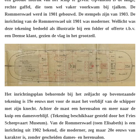
rechte gaffel, die toen wel vaker voorkwam bij tjalken. De
Rommerswael werd in 1901 gebouwd. De stempels zijn van 1903. De
inrichting van de Rommerswael uit 1901 was moderner. Wellicht was
deze tekening bedoeld als illustratie bij een folder of offerte t.b.v.
een Deense klant, gezien de vlag in het grootzeil.
Het inrichtingsplan behorende bij het zeiljacht op bovenstaande
tekening is 19e eeuws met voor de mast het verblijf van de schipper
met zijn knecht. Achter de mast een herensalon en meer naar de
kuip een damesverblijf. (Tekening beschikbaar gesteld door het Fries
Scheepvaart Museum). Van de Rommerswael (toen Elisabeth) is een
inrichting uit 1902 bekend, die moderner, zeg maar 20e eeuws van
karakter is, zonder gescheiden dames- en herensalon.