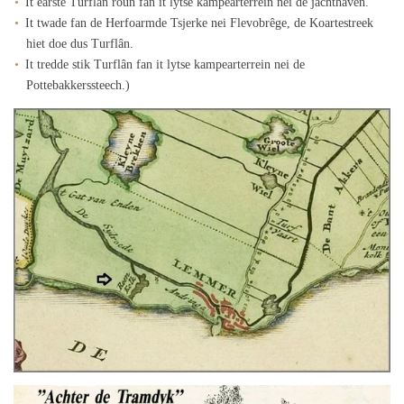
It earste Turflân roun fan it lytse kampearterrein nei de jachthaven.
It twade fan de Herfoarmde Tsjerke nei Flevobrêge, de Koartestreek
hiet doe dus Turflân.
It tredde stik Turflân fan it lytse kampearterrein nei de
Pottebakkerssteech.)