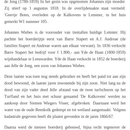
de Jong (1780-1859) In het gezin was opgenomen Johannes zijn moeder.
Zij stierf op 1 augustus 1818. In de overlijdensakte staat vermeld:
'Geertje Botes, overleden op de Kalkovens te Lemmer, in het huis
gemerkt W1 nummer 105.
Johannes Wiebes is de voorouder van tientallen huidige Lemster. Hij
pachtte het boerderijtje eerst van Barre Stapert en A.J. Andreae (de
families Stapert en Andreae waren aan elkaar verwant). In 1836 verkocht
Barre Stapert het bedrijf voor f 1.800,- aan Yde de Haan (1800-1859)
wijnhandelaar te Leeuwarden. Yde de Haan verkocht in 1852 de boerderij
aan Jelle de Jong, een zoon van Johannes Wiebes.
Deze laatste was toen nog steeds gebruiker en heeft het pand tot aan zijn
dood bewoond, de laatste jaren inwonende bij zijn zoon. Niet lang na de
dood van zijn vader deed Jelle afstand van de twee turfschuren op het
Turfland en het huis met schuur genaamd 'De Kalkovens' werden na
aankoop door Siemen Wiegers Visser, afgebroken. Daarnaast werd het
water van de oude Reenkolk gedempt en tot weiland aangemaakt. Volgens
kadastrale gegevens heeft dit plaatst gevonden in de jaren 1866/67.
Daarna werd de nieuwe boerderij gebouwd, bijna recht tegenover de