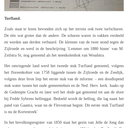
Turfland.
Zoals staat te lezen bevonden zich op het terrein ook twee turfschuren.
De één wat groter dan de andere. De schuren waren in vakken verdeeld
en werden aan derden verhuurd. De kleinste van de twee stond tegen de
Zijlroede en werd in de beschrijving `Lemmer om 1880 hinne` van M.
Zeilstra Sr, nog genoemd als het steenkolenhok van Woudstra.
Het omringende land werd het tweede stuk Turfland genoemd, volgens
het floreenkohier van 1758 liggende tussen de Zijlroede en de Zeedijk,
volgens deze bron liep het eerste stuk van de informe. - een doodlopend
stuk water tussen het oude gemeentehuis en de Ned. Herv. kerk. haaks op
de Gedempte Gracht en later wel het dode gat genoemd tot aan de sloot
bij Fedde Sybrens hellinggat. Bedoeld wordt de helling, die lag naast het
pand van Gaastra, waar nu de Flevostraat begint. Dit eerste stuk Turfland
is nu de Kortestreek'
In het bevolkingsregister van 1850 staat het gezin van Jelle de Jong dan