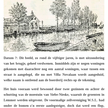
Datum ?: Dit beeld, zo rond de vijftiger jaren, is met uitzondering
van het brugje, geheel verdwenen. Inmiddels zijn er negen woningen
gekomen met daarachter nog een aantal woningen, waar tussen een
straat is aangelegd, die nu met Villa Novalaan wordt aangeduid,
welke naam is ontleend aan de boerderij rechts op de tekening.
Het huis vooraan werd bewoond door twee gezinnen en achter de
schutting was de moestuin van Siebe-Nieske, waaruit de groenten in
Lemmer werden uitgevent. De voormalige zeilvereniging W.S.L. had
onder de bomen z'n eerste aanlegsteiger, doch dat werd een flop,