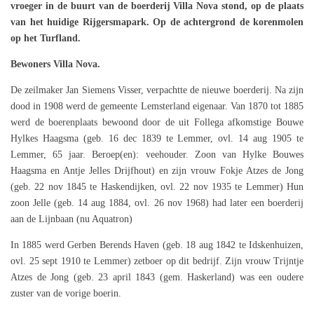
vroeger in de buurt van de boerderij Villa Nova stond, op de plaats
van het huidige Rijgersmapark. Op de achtergrond de korenmolen
op het Turfland.
Bewoners Villa Nova.
De zeilmaker Jan Siemens Visser, verpachtte de nieuwe boerderij. Na zijn
dood in 1908 werd de gemeente Lemsterland eigenaar. Van 1870 tot 1885
werd de boerenplaats bewoond door de uit Follega afkomstige Bouwe
Hylkes Haagsma (geb. ‎16 dec 1839 te Lemmer, ovl. ‎14 aug 1905 te
Lemmer‎, 65 jaar. Beroep(en): veehouder. Zoon van Hylke Bouwes
Haagsma en Antje Jelles Drijfhout‏) en zijn vrouw Fokje Atzes de Jong
(geb. 22 nov 1845 te Haskendijken, ovl. 22 nov 1935 te Lemmer) Hun
zoon Jelle (geb. 14 aug 1884, ovl. 26 nov 1968) had later een boerderij
aan de Lijnbaan (nu Aquatron)
In 1885 werd Gerben Berends Haven (geb. 18 aug 1842 te Idskenhuizen,
ovl. 25 sept 1910 te Lemmer) zetboer op dit bedrijf. Zijn vrouw Trijntje
Atzes de Jong (geb. 23 april 1843 ‎(gem. Haskerland‎) was een oudere
zuster van de vorige boerin.