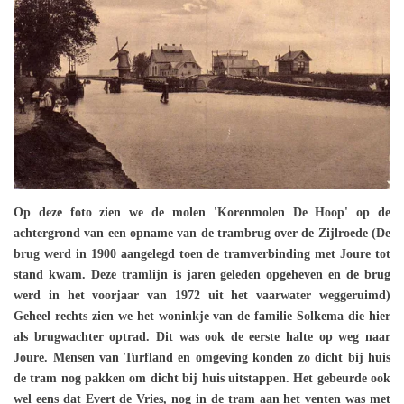
Op deze foto zien we de molen 'Korenmolen De Hoop' op de
achtergrond van een opname van de trambrug over de Zijlroede (De
brug werd in 1900 aangelegd toen de tramverbinding met Joure tot
stand kwam. Deze tramlijn is jaren geleden opgeheven en de brug
werd in het voorjaar van 1972 uit het vaarwater weggeruimd)
Geheel rechts zien we het woninkje van de familie Solkema die hier
als brugwachter optrad. Dit was ook de eerste halte op weg naar
Joure. Mensen van Turfland en omgeving konden zo dicht bij huis
de tram nog pakken om dicht bij huis uitstappen. Het gebeurde ook
wel eens dat Evert de Vries, nog in de tram aan het venten was met