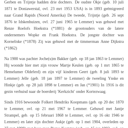
Gerben en Trijntje hadden drie dochters. De oudste Okje (geb. 10 juli
1871 te Doniawerstal, ovl. 23 mrt 1953 USA) is in 1893 geëmigreerd
naar Grand Rapids (Noord Amerika) De tweede, Trijntje (geb. 26 sept
1876 te Idskenhuizen, ovl. 27 juni 1965 te Lemmer) was gehuwd met
Renze Roelofs Hoekstra (*1881) de grootouders van de latere
ondernemers Wopke en Frank Hoekstra. De jongste dochter was
Korneliske (*1878) Zij was gehuwd met de timmerman Anne Dijkstra
(*1862)
Na 1900 was pachter Joche(u)m Bakker (geb. op 18 jan 1863 te Lemmer)
Hij woonde hier met zijn vrouw Martje Keulen (geb. op 1 mrt 1865 te
Hemelumer Oldeferd) en zijn vijf kinderen Geert (geb. 8 juli 1893 te
Lemmer) Jelle (geb. 18 jan 1897 te Lemmer) de tweeling Ynske en
Hinkje (geb. op 28 juli 1898 te Lemmer) en Jan (*1901) In 1916 is dit
gezin verhuisd naar de boerderij 'Kerkzicht' onder Kortezwaag.
Sinds 1916 bewoonde Folkert Hendriks Koopmans (geb. op 20 dec 1870
te Lemmer, ovl. op 21 mei 1967 te Lemmer. Gehuwd met Jantje
Strampel, geb. op 15 februari 1868 te Lemmer, ovl. op 16 okt 1946 te
Lemmer) en later zijn dochter Aukje (geb. op 1 mei 1904, overleden op