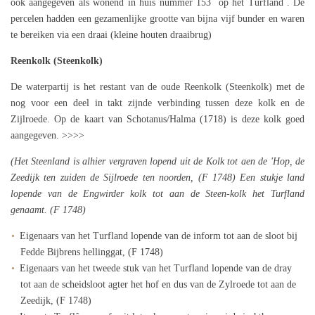
ook aangegeven als wonend in huis nummer 153 ´op het Turfland´. De
percelen hadden een gezamenlijke grootte van bijna vijf bunder en waren
te bereiken via een draai (kleine houten draaibrug)
Reenkolk (Steenkolk)
De waterpartij is het restant van de oude Reenkolk (Steenkolk) met de
nog voor een deel in takt zijnde verbinding tussen deze kolk en de
Zijlroede. Op de kaart van Schotanus/Halma (1718) is deze kolk goed
aangegeven. >>>>
(Het Steenland is alhier vergraven lopend uit de Kolk tot aen de 'Hop, de
Zeedijk ten zuiden de Sijlroede ten noorden, (F 1748) Een stukje land
lopende van de Engwirder kolk tot aan de Steen-kolk het Turfland
genaamt. (F 1748)
Eigenaars van het Turfland lopende van de inform tot aan de sloot bij
Fedde Bijbrens hellinggat, (F 1748)
Eigenaars van het tweede stuk van het Turfland lopende van de dray
tot aan de scheidsloot agter het hof en dus van de Zylroede tot aan de
Zeedijk, (F 1748)