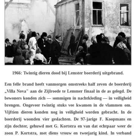
1966: Twintig dieren dood bij Lemster boerderij uitgebrand.
Een felle brand heeft vanmorgen omstreeks half zeven de boerderij
„Villa Nova" aan de Zijlroede te Lemmer finaal in de as gelegd. De
bewoners konden zich — sommigen in nachtkleding — in veiligheid
brengen. Ongeveer twintig stuks vee kwamen in de vlammen om.
Vijftien dieren konden nog in veiligheid worden gebracht. In de
boerderij woonden vier geslachten. De 97-jarige F. Koopmans en
zijn dochter, gehuwd met G. Kortstra en van dat echtpaar weer de
zoon P. Kortstra, met diens vrouw en tweejarig kind. In verband