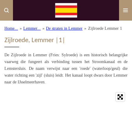
Ga
direct
naar
de
Home...
»
Lemmer...
»
De straten in Lemmer
»
Zijlroede Lemmer 1
hoofdinhoud
Zijlroede, Lemmer |1|
De Zijlroede in Lemmer (Fries: Sylroede) is een historisch belangrijke
vaarweg die fungeert als verbinding tussen het Stroomkanaal en de
Lemstersluis. De naam verwijst naar een 'roede' (waterloop/geul) die
water richting een 'zijl' (sluis) leidt. Het kanaal loopt dwars door Lemmer
naar de IJsselmeerhaven.