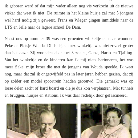
ik geboren werd of dat mijn vader alleen nog vis verkocht uit de nieuwe
viskar dat weet ik niet. De ruimte in het kleine huisje zal met 5 jongens
wel hard nodig zijn geweest. Frans en Wieger gingen inmiddels naar de
LTS en Jelle naar de lagere school De Dam.
Naast ons op nummer 39 was een groenten winkeltje en daar woonden
Peke en Pietsje Wouda. Dit huisje annex winkeltje was niet zoveel groter
dan het onze. Zij woonden daar met 3 zonen, Gatze, Harm en Tjalling.
Van het winkeltje en de kinderen kan ik mij niets herinneren, het was
meer Sake, mijn broer die met de jongens van Wouda speelde. Ik weet
nog, maar dat zal ik ongetwijfeld pas in later jaren hebben gezien, dat zij
op zolder een model spoortrein hadden gebouwd. Die gemaakt was op
losse delen zacht of hard board en die je dus kon verplaatsen. Met tunnels
en bruggen, huisjes en stations. Ik was daar redelijk door gefascineerd.