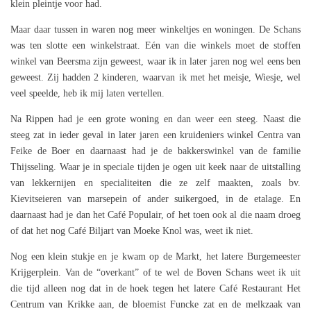
klein pleintje voor had.
Maar daar tussen in waren nog meer winkeltjes en woningen. De Schans
was ten slotte een winkelstraat. Eén van die winkels moet de stoffen
winkel van Beersma zijn geweest, waar ik in later jaren nog wel eens ben
geweest. Zij hadden 2 kinderen, waarvan ik met het meisje, Wiesje, wel
veel speelde, heb ik mij laten vertellen.
Na Rippen had je een grote woning en dan weer een steeg. Naast die
steeg zat in ieder geval in later jaren een kruideniers winkel Centra van
Feike de Boer en daarnaast had je de bakkerswinkel van de familie
Thijsseling. Waar je in speciale tijden je ogen uit keek naar de uitstalling
van lekkernijen en specialiteiten die ze zelf maakten, zoals bv.
Kievitseieren van marsepein of ander suikergoed, in de etalage. En
daarnaast had je dan het Café Populair, of het toen ook al die naam droeg
of dat het nog Café Biljart van Moeke Knol was, weet ik niet.
Nog een klein stukje en je kwam op de Markt, het latere Burgemeester
Krijgerplein. Van de “overkant” of te wel de Boven Schans weet ik uit
die tijd alleen nog dat in de hoek tegen het latere Café Restaurant Het
Centrum van Krikke aan, de bloemist Funcke zat en de melkzaak van