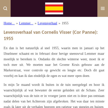
Ga
direct
naar
de
Home...
»
Lemmer...
»
Levensverhaal
»
1955
hoofdinhoud
Levensverhaal van Cornelis Visser (Cor Panne):
1955
En dan is het natuurlijk al snel 1955, waarin men in januari op het
IJsselmeer schaatst en in februari door hevige sneeuwval Lemmer maar
moeilijk te bereiken is. Ondanks dit slechte winterse weer, moet ik er
toch mee uit. We moeten naar het Groene Kruis gebouw aan de
Markerstraat, voor controle op gewicht en lengte etc. Doch dit gaat
voorbij en kan ik dan eindelijk de ogen es wat meer open doen.
In mijn 5e maand wordt ik buiten in de tuin neergelegd en hoor ik
waarschijnlijk al wat bewuster de eerste geluiden uit de Schans. Zeer
waarschijnlijk was de tuin er in vroeger jaren niet en is deze pas ontstaan
nadat delen van het Achterom zijn afgebroken. Het was daar ten minste
zoals ik later uit de verhalen begreep een ratjetoe van steegjes en huizen.