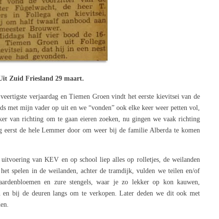
Uit Zuid Friesland 29 maart.
eertigste verjaardag en Tiemen Groen vindt het eerste kievitsei van de
ds met mijn vader op uit en we “vonden” ook elke keer weer petten vol,
er van richting om te gaan eieren zoeken, nu gingen we vaak richting
g eerst de hele Lemmer door om weer bij de familie Alberda te komen
uitvoering van KEV en op school liep alles op rolletjes, de weilanden
het spelen in de weilanden, achter de tramdijk, vulden we teilen en/of
aardenbloemen en zure stengels, waar je zo lekker op kon kauwen,
n en bij de deuren langs om te verkopen. Later deden we dit ook met
den.