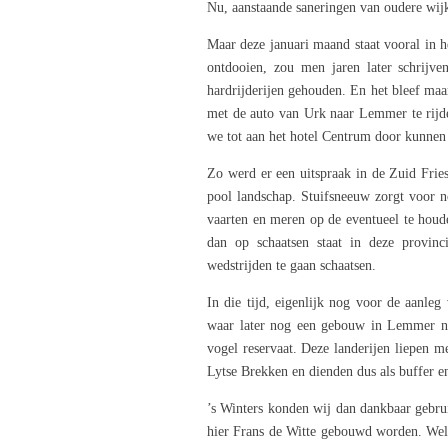
Nu, aanstaande saneringen van oudere wijke
Maar deze januari maand staat vooral in h
ontdooien, zou men jaren later schrijve
hardrijderijen gehouden. En het bleef maa
met de auto van Urk naar Lemmer te rijde
we tot aan het hotel Centrum door kunnen 
Zo werd er een uitspraak in de Zuid Frie
pool landschap. Stuifsneeuw zorgt voor 
vaarten en meren op de eventueel te houd
dan op schaatsen staat in deze provinc
wedstrijden te gaan schaatsen.
In die tijd, eigenlijk nog voor de aanle
waar later nog een gebouw in Lemmer naa
vogel reservaat. Deze landerijen liepen m
Lytse Brekken en dienden dus als buffer 
’s Winters konden wij dan dankbaar gebrui
hier Frans de Witte gebouwd worden. Wel 