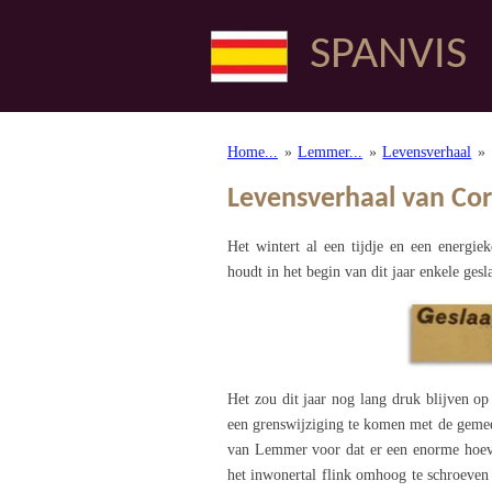
Ga
SPANVIS
direct
naar
de
hoofdinhoud
Home...
»
Lemmer...
»
Levensverhaal
»
Levensverhaal van Corn
Het wintert al een tijdje en een energi
houdt in het begin van dit jaar enkele ges
Het zou dit jaar nog lang druk blijven o
een grenswijziging te komen met de gemee
van Lemmer voor dat er een enorme hoev
het inwonertal flink omhoog te schroeve