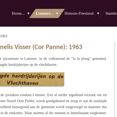
Home...
Lemmer...
Historie-Friesland.
Stam
1963
elis Visser (Cor Panne): 1963
eke ijscomissie te Lemmer, in de volksmond de “la la ploeg” genoemd,
laagde hardrijderijen op de vluchthaven.
p de ijsvlaktes rondom Lemmer. Een al eerder ingediend verzoek om tot
nte Noord Oost Polder, wordt goedgekeurd en zorgt er aan de zuidzijde
eelheid bouwgrond aan de gemeente wordt toegevoegd en daarmee dus
n in de toekomst. Waar moeten al die mensen in hemelsnaam wegkomen.