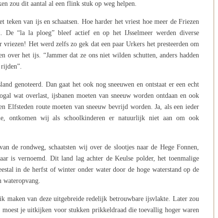
n zou dit aantal al een flink stuk op weg helpen.
et teken van ijs en schaatsen. Hoe harder het vriest hoe meer de Friezen
n. De “la la ploeg” bleef actief en op het IJsselmeer werden diverse
r vriezen! Het werd zelfs zo gek dat een paar Urkers het presteerden om
n over het ijs. “Jammer dat ze ons niet wilden schutten, anders hadden
rijden”.
sland genoteerd. Dan gaat het ook nog sneeuwen en ontstaat er een echt
nogal wat overlast, ijsbanen moeten van sneeuw worden ontdaan en ook
en Elfsteden route moeten van sneeuw bevrijd worden. Ja, als een ieder
ie, ontkomen wij als schoolkinderen er natuurlijk niet aan om ook
g van de rondweg, schaatsten wij over de slootjes naar de Hege Fonnen,
r is vernoemd. Dit land lag achter de Keulse polder, het toenmalige
eestal in de herfst of winter onder water door de hoge waterstand op de
en wateropvang.
k maken van deze uitgebreide redelijk betrouwbare ijsvlakte. Later zou
moest je uitkijken voor stukken prikkeldraad die toevallig hoger waren