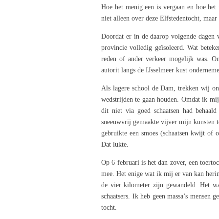
Hoe het menig een is vergaan en hoe het i
niet alleen over deze Elfstedentocht, maar 
Doordat er in de daarop volgende dagen 
provincie volledig geïsoleerd. Wat betek
reden of ander verkeer mogelijk was. On
autorit langs de IJsselmeer kust ondernem
Als lagere school de Dam, trekken wij on
wedstrijden te gaan houden. Omdat ik mij
dit niet via goed schaatsen had behaal
sneeuwvrij gemaakte vijver mijn kunsten te
gebruikte een smoes (schaatsen kwijt of 
Dat lukte.
Op 6 februari is het dan zover, een toer
mee. Het enige wat ik mij er van kan heri
de vier kilometer zijn gewandeld. Het w
schaatsers. Ik heb geen massa’s mensen gez
tocht.