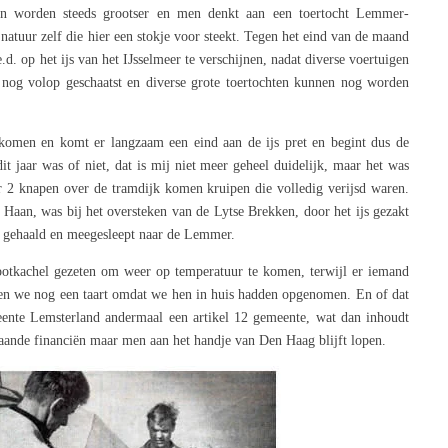
en worden steeds grootser en men denkt aan een toertocht Lemmer-
natuur zelf die hier een stokje voor steekt. Tegen het eind van de maand
.d. op het ijs van het IJsselmeer te verschijnen, nadat diverse voertuigen
r nog volop geschaatst en diverse grote toertochten kunnen nog worden
komen en komt er langzaam een eind aan de ijs pret en begint dus de
dit jaar was of niet, dat is mij niet meer geheel duidelijk, maar het was
er 2 knapen over de tramdijk komen kruipen die volledig verijsd waren.
Haan, was bij het oversteken van de Lytse Brekken, door het ijs gezakt
t gehaald en meegesleept naar de Lemmer.
potkachel gezeten om weer op temperatuur te komen, terwijl er iemand
en we nog een taart omdat we hen in huis hadden opgenomen. En of dat
meente Lemsterland andermaal een artikel 12 gemeente, wat dan inhoudt
gaande financiën maar men aan het handje van Den Haag blijft lopen.