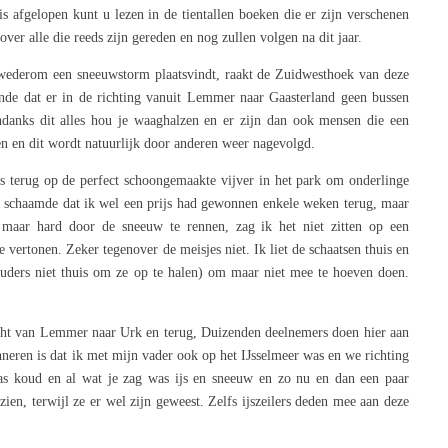
s afgelopen kunt u lezen in de tientallen boeken die er zijn verschenen
over alle die reeds zijn gereden en nog zullen volgen na dit jaar.
wederom een sneeuwstorm plaatsvindt, raakt de Zuidwesthoek van deze
ende dat er in de richting vanuit Lemmer naar Gaasterland geen bussen
danks dit alles hou je waaghalzen en er zijn dan ook mensen die een
en en dit wordt natuurlijk door anderen weer nagevolgd.
s terug op de perfect schoongemaakte vijver in het park om onderlinge
 schaamde dat ik wel een prijs had gewonnen enkele weken terug, maar
d maar hard door de sneeuw te rennen, zag ik het niet zitten op een
 vertonen. Zeker tegenover de meisjes niet. Ik liet de schaatsen thuis en
ouders niet thuis om ze op te halen) om maar niet mee te hoeven doen.
tocht van Lemmer naar Urk en terug, Duizenden deelnemers doen hier aan
nneren is dat ik met mijn vader ook op het IJsselmeer was en we richting
as koud en al wat je zag was ijs en sneeuw en zo nu en dan een paar
ien, terwijl ze er wel zijn geweest. Zelfs ijszeilers deden mee aan deze