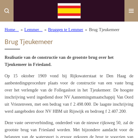
Ga
direct
naar
de
Home...
»
Lemmer...
»
Bruggen te Lemmer
»
Brug Tjeukemeer
hoofdinhoud
Brug Tjeukemeer
Realisatie van de constructie van de grootste brug over het
Tjeukemeer in Friesland.
Op 15 oktober 1969 vond bij Rijkswaterstaat te Den Haag de
aanbestedingsprocedure plaats voor de constructie van een vaste brug
over het verlengde van de Follegasloot in het Tjeukemeer. De hoogste
inschrijving werd ingediend door NV Aannemingsmaatschappij Van Oord
uit Vriezenveen, met een bedrag van f 2.498.000. De laagste inschrijving
werd aangeboden door NV HBM uit Rijswijk en bedroeg f 2.407.200.
Deze vaste oeververbinding, onderdeel van de nieuwe rijksweg 50, zal de
grootste brug van Friesland worden. Met bijzondere aandacht voor de
belangen van de watersport is ervoor gekozen de brug te voorzien van