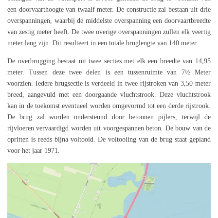
een doorvaarthoogte van twaalf meter. De constructie zal bestaan uit drie
overspanningen, waarbij de middelste overspanning een doorvaartbreedte
van zestig meter heeft. De twee overige overspanningen zullen elk veertig
meter lang zijn. Dit resulteert in een totale bruglengte van 140 meter.
De overbrugging bestaat uit twee secties met elk een breedte van 14,95
meter. Tussen deze twee delen is een tussenruimte van 7½ Meter
voorzien. Iedere brugsectie is verdeeld in twee rijstroken van 3,50 meter
breed, aangevuld met een doorgaande vluchtstrook. Deze vluchtstrook
kan in de toekomst eventueel worden omgevormd tot een derde rijstrook.
De brug zal worden ondersteund door betonnen pijlers, terwijl de
rijvloeren vervaardigd worden uit voorgespannen beton. De bouw van de
opritten is reeds bijna voltooid. De voltooiing van de brug staat gepland
voor het jaar 1971.