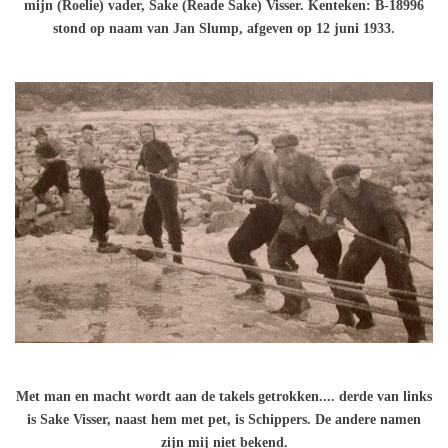
mijn (Roelie) vader, Sake (Reade Sake) Visser. Kenteken: B-18996
stond op naam van Jan Slump, afgeven op 12 juni 1933.
Met man en macht wordt aan de takels getrokken.... derde van links
is Sake Visser, naast hem met pet, is Schippers. De andere namen
zijn mij niet bekend.