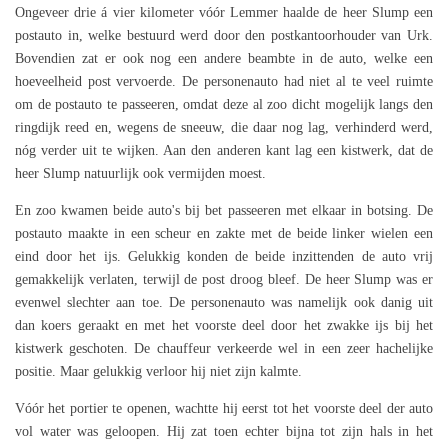
Ongeveer drie á vier kilometer vóór Lemmer haalde de heer Slump een
postauto in, welke bestuurd werd door den postkantoorhouder van Urk.
Bovendien zat er ook nog een andere beambte in de auto, welke een
hoeveelheid post vervoerde. De personenauto had niet al te veel ruimte
om de postauto te passeeren, omdat deze al zoo dicht mogelijk langs den
ringdijk reed en, wegens de sneeuw, die daar nog lag, verhinderd werd,
nóg verder uit te wijken. Aan den anderen kant lag een kistwerk, dat de
heer Slump natuurlijk ook vermijden moest.
En zoo kwamen beide auto's bij bet passeeren met elkaar in botsing. De
postauto maakte in een scheur en zakte met de beide linker wielen een
eind door het ijs. Gelukkig konden de beide inzittenden de auto vrij
gemakkelijk verlaten, terwijl de post droog bleef. De heer Slump was er
evenwel slechter aan toe. De personenauto was namelijk ook danig uit
dan koers geraakt en met het voorste deel door het zwakke ijs bij het
kistwerk geschoten. De chauffeur verkeerde wel in een zeer hachelijke
positie. Maar gelukkig verloor hij niet zijn kalmte.
Vóór het portier te openen, wachtte hij eerst tot het voorste deel der auto
vol water was geloopen. Hij zat toen echter bijna tot zijn hals in het