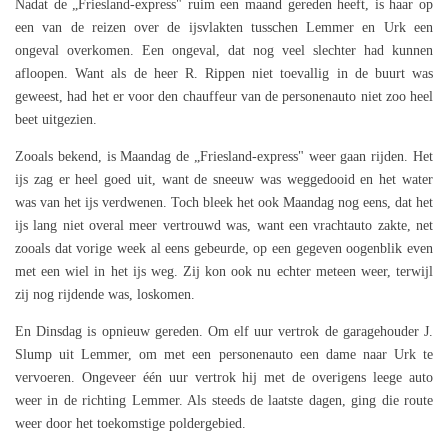
Nadat de „Friesland-express" ruim een maand gereden heeft, is haar op
een van de reizen over de ijsvlakten tusschen Lemmer en Urk een
ongeval overkomen. Een ongeval, dat nog veel slechter had kunnen
afloopen. Want als de heer R. Rippen niet toevallig in de buurt was
geweest, had het er voor den chauffeur van de personenauto niet zoo heel
beet uitgezien.
Zooals bekend, is Maandag de „Friesland-express" weer gaan rijden. Het
ijs zag er heel goed uit, want de sneeuw was weggedooid en het water
was van het ijs verdwenen. Toch bleek het ook Maandag nog eens, dat het
ijs lang niet overal meer vertrouwd was, want een vrachtauto zakte, net
zooals dat vorige week al eens gebeurde, op een gegeven oogenblik even
met een wiel in het ijs weg. Zij kon ook nu echter meteen weer, terwijl
zij nog rijdende was, loskomen.
En Dinsdag is opnieuw gereden. Om elf uur vertrok de garagehouder J.
Slump uit Lemmer, om met een personenauto een dame naar Urk te
vervoeren. Ongeveer één uur vertrok hij met de overigens leege auto
weer in de richting Lemmer. Als steeds de laatste dagen, ging die route
weer door het toekomstige poldergebied.