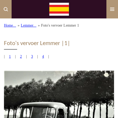
Ga
direct
naar
de
Home...
»
Lemmer...
»
Foto's vervoer Lemmer 1
hoofdinhoud
Foto's vervoer Lemmer |1|
|
1
|
2
|
3
|
4
|