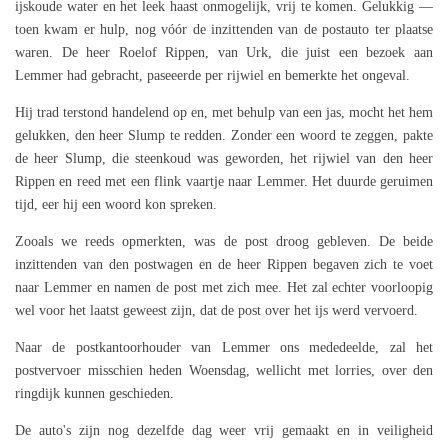
ijskoude water en het leek haast onmogelijk, vrij te komen. Gelukkig —
toen kwam er hulp, nog vóór de inzittenden van de postauto ter plaatse
waren. De heer Roelof Rippen, van Urk, die juist een bezoek aan
Lemmer had gebracht, paseeerde per rijwiel en bemerkte het ongeval.
Hij trad terstond handelend op en, met behulp van een jas, mocht het hem
gelukken, den heer Slump te redden. Zonder een woord te zeggen, pakte
de heer Slump, die steenkoud was geworden, het rijwiel van den heer
Rippen en reed met een flink vaartje naar Lemmer. Het duurde geruimen
tijd, eer hij een woord kon spreken.
Zooals we reeds opmerkten, was de post droog gebleven. De beide
inzittenden van den postwagen en de heer Rippen begaven zich te voet
naar Lemmer en namen de post met zich mee. Het zal echter voorloopig
wel voor het laatst geweest zijn, dat de post over het ijs werd vervoerd.
Naar de postkantoorhouder van Lemmer ons mededeelde, zal het
postvervoer misschien heden Woensdag, wellicht met lorries, over den
ringdijk kunnen geschieden.
De auto's zijn nog dezelfde dag weer vrij gemaakt en in veiligheid