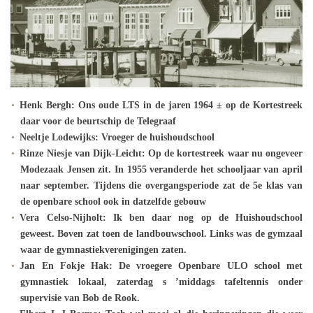
Henk Bergh: Ons oude LTS in de jaren 1964 ± op de Kortestreek
daar voor de beurtschip de Telegraaf
Neeltje Lodewijks: Vroeger de huishoudschool
Rinze Niesje van Dijk-Leicht: Op de kortestreek waar nu ongeveer
Modezaak Jensen zit. In 1955 veranderde het schooljaar van april
naar september. Tijdens die overgangsperiode zat de 5e klas van
de openbare school ook in datzelfde gebouw
Vera Celso-Nijholt: Ik ben daar nog op de Huishoudschool
geweest. Boven zat toen de landbouwschool. Links was de gymzaal
waar de gymnastiekverenigingen zaten.
Jan En Fokje Hak: De vroegere Openbare ULO school met
gymnastiek lokaal, zaterdag s ’middags tafeltennis onder
supervisie van Bob de Rook.