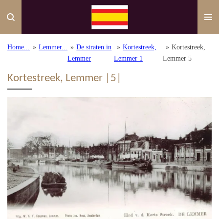
Ga
direct
naar
de
Home...
»
Lemmer...
»
De straten in
»
Kortestreek,
»
Kortestreek,
hoofdinhoud
Lemmer
Lemmer 1
Lemmer 5
Kortestreek, Lemmer |5|