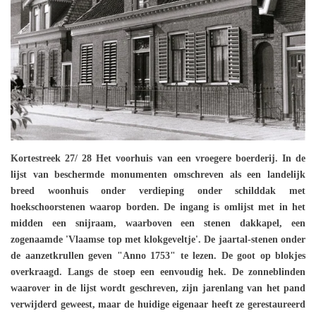
Kortestreek 27/ 28 Het voorhuis van een vroegere boerderij. In de
lijst van beschermde monumenten omschreven als een landelijk
breed woonhuis onder verdieping onder schilddak met
hoekschoorstenen waarop borden. De ingang is omlijst met in het
midden een snijraam, waarboven een stenen dakkapel, een
zogenaamde 'Vlaamse top met klokgeveltje'. De jaartal-stenen onder
de aanzetkrullen geven "Anno 1753" te lezen. De goot op blokjes
overkraagd. Langs de stoep een eenvoudig hek. De zonneblinden
waarover in de lijst wordt geschreven, zijn jarenlang van het pand
verwijderd geweest, maar de huidige eigenaar heeft ze gerestaureerd