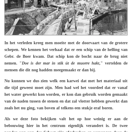
In het verleden kreeg men moeite met de doorvaart van de grotere
schepen. We kennen het verhaal dat er een schip van de helling van
Gebr. de Boer kwam. Dat schip kon de bocht naar de brug niet
nemen. "
Doe is der mar in stik út de muorre hakt
," vertelden de
mensen die dit nog hadden meegemaakt er dan bij.
Nu kunnen we dus zien welk een karwei dat met het materiaal uit
die tijd geweest moet zijn. Men had wel het voordeel dat er vanaf
het water gewerkt kon worden, er kon dan gebruik worden gemaakt
van de naden tussen de stenen en dat zal vlotter hebben gewerkt dan
zoals het nu ging, van boven af telkens een stukje eraf boren.
Als we deze foto bekijken valt het op hoe weinig er aan de
bebouwing hier in het centrum eigenlijk verandert is. De twee