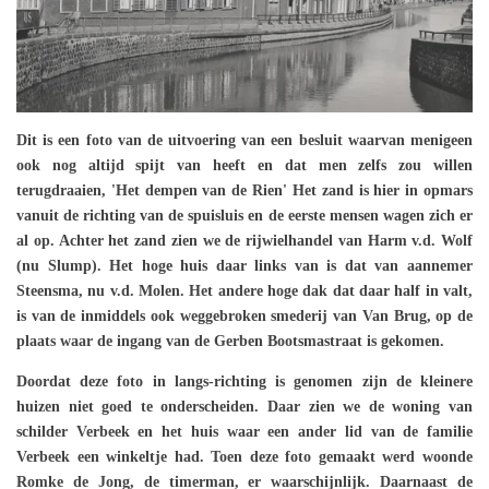
Dit is een foto van de uitvoering van een besluit waarvan menigeen
ook nog altijd spijt van heeft en dat men zelfs zou willen
terugdraaien, 'Het dempen van de Rien'
Het zand is hier in opmars
vanuit de richting van de spuisluis en de eerste mensen wagen zich er
al op. Achter het zand zien we de rijwielhandel van Harm v.d. Wolf
(nu Slump). Het hoge huis daar links van is dat van aannemer
Steensma, nu v.d. Molen. Het andere hoge dak dat daar half in valt,
is van de inmiddels ook weggebroken smederij van Van Brug, op de
plaats waar de ingang van de Gerben Bootsmastraat is gekomen.
Doordat deze foto in langs-richting is genomen zijn de kleinere
huizen niet goed te onderscheiden. Daar zien we de woning van
schilder Verbeek en het huis waar een ander lid van de familie
Verbeek een winkeltje had. Toen deze foto gemaakt werd woonde
Romke de Jong, de timerman, er waarschijnlijk. Daarnaast de