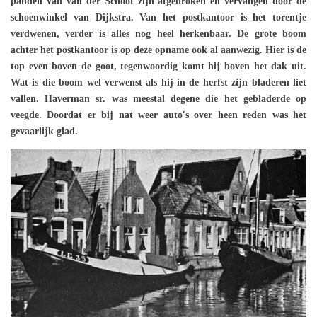
panden van van der Schoot zijn afgebroken en vervangen door de
schoenwinkel van Dijkstra. Van het postkantoor is het torentje
verdwenen, verder is alles nog heel herkenbaar. De grote boom
achter het postkantoor is op deze opname ook al aanwezig. Hier is de
top even boven de goot, tegenwoordig komt hij boven het dak uit.
Wat is die boom wel verwenst als hij in de herfst zijn bladeren liet
vallen. Haverman sr. was meestal degene die het gebladerde op
veegde. Doordat er bij nat weer auto′s over heen reden was het
gevaarlijk glad.