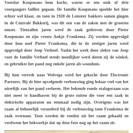
Voordat Koopmans hem kocht, waren er een stuk of drie
voorgangers failliet gegaan. De familie Koopmans speelde het hier
echter wel klaar, en toen in 1920 de Lemster bakkers samen gingen
in de Centrale Bakkerij, was dit een van de zaken met de grootste
omzet. Tientallen jaren werd de zaak gedreven door Pieter
Koopmans en zijn vrouw Aukje Frankema. Zij werden opgevolgd
door hun neef Pieter Frankema, die in de zestiger jaren werd
opgevolgd door Joop Verhoef. Nadat het werk door ziekte van Joop
voor de familie Verhoef steeds moeilijker werd sloten zij de winkel,
en gebruikte het pand nog enkele jaren als woonhuis.
Bij hun vertrek naar Wolvega werd het gekocht door Electronic
Partners. Bij de hier opvolgende verbouwing ging helaas veel van het
uiterlijk van het pand verloren. Het bekende ronde etalageraam was
niet meer te handhaven bij de grote ruiten die voor een zaak in
elektrische apparaten nu eenmaal nodig zijn. Overigens was het
raam al behoorlijk veranderd bij de verbouwing toen Frankema de
zaak overnam. Toen werden de roeden uit het raam gehaald en
verdween het hekwerkje dat op deze foto nog op het raam zit.