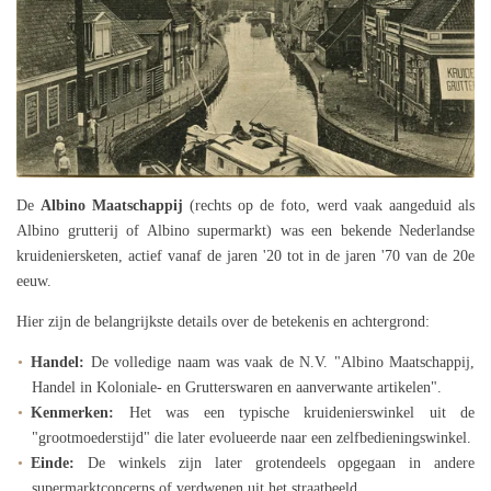
De
Albino Maatschappij
(rechts op de foto, werd
vaak aangeduid als
Albino grutterij of Albino supermarkt) was een bekende Nederlandse
kruideniersketen, actief vanaf de jaren '20 tot in de jaren '70 van de 20e
eeuw.
Hier zijn de belangrijkste details over de betekenis en achtergrond:
Handel:
De volledige naam was vaak de N.V. "Albino Maatschappij,
Handel in Koloniale- en Grutterswaren en aanverwante artikelen".
Kenmerken:
Het was een typische kruidenierswinkel uit de
"grootmoederstijd" die later evolueerde naar een zelfbedieningswinkel.
Einde:
De winkels zijn later grotendeels opgegaan in andere
supermarktconcerns of verdwenen uit het straatbeeld.