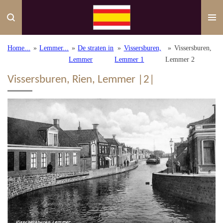
Ga
direct
naar
de
Home...
»
Lemmer...
»
De straten in
»
Vissersburen,
»
Vissersburen,
hoofdinhoud
Lemmer
Lemmer 1
Lemmer 2
Vissersburen, Rien, Lemmer |2|