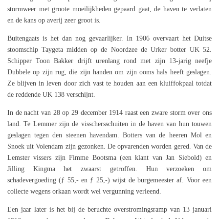
stormweer met groote moeilijkheden gepaard gaat, de haven te verlaten
en de kans op averij zeer groot is.
Buitengaats is het dan nog gevaarlijker. In 1906 overvaart het Duitse
stoomschip Taygeta midden op de Noordzee de Urker botter UK 52.
Schipper Toon Bakker drijft urenlang rond met zijn 13-jarig neefje
Dubbele op zijn rug, die zijn handen om zijn ooms hals heeft geslagen.
Ze blijven in leven door zich vast te houden aan een kluiffokpaal totdat
de reddende UK 138 verschijnt.
In de nacht van 28 op 29 december 1914 raast een zware storm over ons
land. Te Lemmer zijn de visschersschuiten in de haven van hun touwen
geslagen tegen den steenen havendam. Botters van de heeren Mol en
Snoek uit Volendam zijn gezonken. De opvarenden worden gered. Van de
Lemster vissers zijn Fimme Bootsma (een klant van Jan Siebold) en
Jilling Kingma het zwaarst getroffen. Hun verzoeken om
schadevergoeding (ƒ 55,- en ƒ 25,-) wijst de burgemeester af. Voor een
collecte wegens orkaan wordt wel vergunning verleend.
Een jaar later is het bij de beruchte overstromingsramp van 13 januari