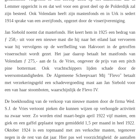
Lemmer opgericht is en dat wel voor een groot deel op de Polderdijk zal
zijn besteed. Ook Volendam heeft zijn mastenfonds en in Urk is sedert
1914 sprake van een averijfonds, opgezet door de visserijvereniging.
Jan Siebold noemt dat mastefonds. Het keert hem in 1925 een bedrag van
ƒ 258,- uit voor een nieuwe mast die hij naar het eiland laat vervoeren
waar hij vervolgens op de werfhelling van Hakvoort in de getroffen
vissersschuit wordt gezet. Het jaar daarop betaalt het mastfonds van
Volendam ƒ 275,- aan de fa. de Vries, ongeveer de prijs van een pitch
pine bottermast. Ook vrachtschippers lijden schade door de
weersomstandigheden. De Algemeene Scheepvaart Mij "Flevo" betaalt
met verzekeringsgeld een schadevergoeding mast aan Jan Siebold voor
een van haar stoomboten, waarschijnlijk de Flevo IV.
De boekhouding van de verkoop van nieuwe masten door de firma Wed.
S.J. de Vries vertoont pieken die kunnen wijzen op verhoogde activiteit
na zwaar weer. Zo worden eind maart-begin april 1922 vijf masten, een
giek en een gaffel geplaatst tegen gemiddeld 1,5 per maand in heel 1922.
Oktober 1924 is een topmaand met zes verkochte masten, tegenover
negen in de rest van dat jaar. Hier pas wel voorzichtigheid: de aantallen