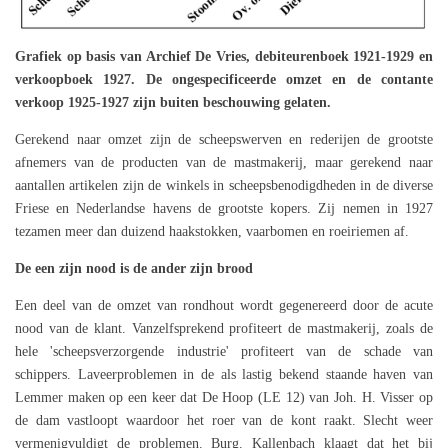
Grafiek op basis van Archief De Vries, debiteurenboek 1921-1929 en
verkoopboek 1927. De ongespecificeerde omzet en de contante
verkoop 1925-1927 zijn buiten beschouwing gelaten.
Gerekend naar omzet zijn de scheepswerven en rederijen de grootste
afnemers van de producten van de mastmakerij, maar gerekend naar
aantallen artikelen zijn de winkels in scheepsbenodigdheden in de diverse
Friese en Nederlandse havens de grootste kopers. Zij nemen in 1927
tezamen meer dan duizend haakstokken, vaarbomen en roeiriemen af.
De een zijn nood is de ander zijn brood
Een deel van de omzet van rondhout wordt gegenereerd door de acute
nood van de klant. Vanzelfsprekend profiteert de mastmakerij, zoals de
hele 'scheepsverzorgende industrie' profiteert van de schade van
schippers. Laveerproblemen in de als lastig bekend staande haven van
Lemmer maken op een keer dat De Hoop (LE 12) van Joh. H. Visser op
de dam vastloopt waardoor het roer van de kont raakt. Slecht weer
vermenigvuldigt de problemen. Burg. Kallenbach klaagt dat het bij