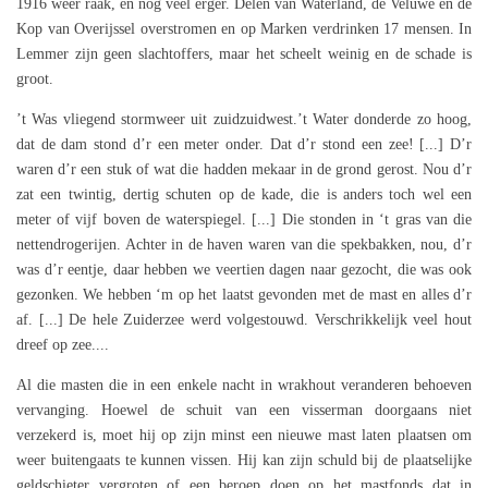
1916 weer raak, en nog veel erger. Delen van Waterland, de Veluwe en de
Kop van Overijssel overstromen en op Marken verdrinken 17 mensen. In
Lemmer zijn geen slachtoffers, maar het scheelt weinig en de schade is
groot.
’t Was vliegend stormweer uit zuidzuidwest.’t Water donderde zo hoog,
dat de dam stond d’r een meter onder. Dat d’r stond een zee! [...] D’r
waren d’r een stuk of wat die hadden mekaar in de grond gerost. Nou d’r
zat een twintig, dertig schuten op de kade, die is anders toch wel een
meter of vijf boven de waterspiegel. [...] Die stonden in ‘t gras van die
nettendrogerijen. Achter in de haven waren van die spekbakken, nou, d’r
was d’r eentje, daar hebben we veertien dagen naar gezocht, die was ook
gezonken. We hebben ‘m op het laatst gevonden met de mast en alles d’r
af. [...] De hele Zuiderzee werd volgestouwd. Verschrikkelijk veel hout
dreef op zee....
Al die masten die in een enkele nacht in wrakhout veranderen behoeven
vervanging. Hoewel de schuit van een visserman doorgaans niet
verzekerd is, moet hij op zijn minst een nieuwe mast laten plaatsen om
weer buitengaats te kunnen vissen. Hij kan zijn schuld bij de plaatselijke
geldschieter vergroten of een beroep doen op het mastfonds dat in