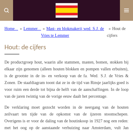
Ga
direct
naar
de
Home...
»
Lemmer...
»
Mast- en blokmakerij wed. S.J. de
»
Hout de
hoofdinhoud
Vries te Lemmer
cijfers
Hout: de cijfers
De productgroep hout, waarin alle stammen, masten, bomen, stokken bij
elkaar zijn genomen (alleen houten blokken en pompen vallen erbuiten),
is de grootste in de in- en verkoop van de fa. Wed. S.J. de Vries &
Zonen. De staafdiagram toont dat ze in de tijd van Rinsje jaarlijks goed is
voor ruim een derde tot bijna de helft van de aanschaffingen. In de loop
van de jaren twintig van de vorige eeuw daalt het percentage.
De verklaring moet gezocht worden in de neergang van de houten
zeilvaart ten tijde van de opkomst van de ijzeren stoomschepen.
Overigens is er voor de daling van de houtinkoop in 1927 nog een reden:
met het oog op de aanstaande verhuizing naar Amsterdam, vult Jan