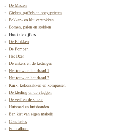
De Masten
Gieken, gaffels en boegsprieten
Fokken- en kluiverstokken
Bomen, palen en stokken
Hout de cijfers
De Blokken
De Pompen
Het IJzer
De ankers en de kettingen
Het touw en het draad 1
Het touw en het draad 2
Kurk, kokoszakken en kompassen
De kleding en de vlaggen
De verf en de smeer
Huisraad en huishouden
Een kist van eigen makelij
Conclusies
Foto-album