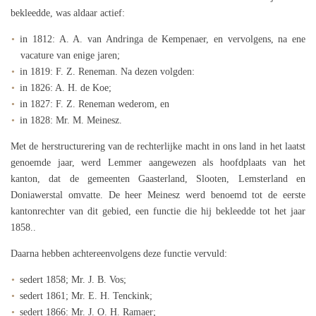
bekleedde, was aldaar actief:
in 1812: A. A. van Andringa de Kempenaer, en vervolgens, na ene
vacature van enige jaren;
in 1819: F. Z. Reneman. Na dezen volgden:
in 1826: A. H. de Koe;
in 1827: F. Z. Reneman wederom, en
in 1828: Mr. M. Meinesz.
Met de herstructurering van de rechterlijke macht in ons land in het laatst
genoemde jaar, werd Lemmer aangewezen als hoofdplaats van het
kanton, dat de gemeenten Gaasterland, Slooten, Lemsterland en
Doniawerstal omvatte. De heer Meinesz werd benoemd tot de eerste
kantonrechter van dit gebied, een functie die hij bekleedde tot het jaar
1858..
Daarna hebben achtereenvolgens deze functie vervuld:
sedert 1858; Mr. J. B. Vos;
sedert 1861; Mr. E. H. Tenckink;
sedert 1866: Mr. J. O. H. Ramaer;