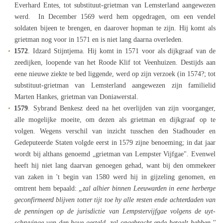
Everhard Entes, tot substituut-grietman van Lemsterland aangewezen
werd. In December 1569 werd hem opgedragen, om een vendel
soldaten bijeen te brengen, en daarover hopman te zijn. Hij komt als
grietman nog voor in 1571 en is niet lang daarna overleden.
1572
. Idzard Stijntjema. Hij komt in 1571 voor als dijkgraaf van de
zeedijken, loopende van het Roode Klif tot Veenhuizen. Destijds aan
eene nieuwe ziekte te bed liggende, werd op zijn verzoek (in 1574?; tot
substituut-grietman van Lemsterland aangewezen zijn familielid
Marten Hankes, grietman van Doniawerstal.
1579
. Sybrand Benkesz deed na het overlijden van zijn voorganger,
alle mogelijke moeite, om dezen als grietman en dijkgraaf op te
volgen. Wegens verschil van inzicht tusschen den Stadhouder en
Gedeputeerde Staten volgde eerst in 1579 zijne benoeming; in dat jaar
wordt bij althans genoemd „grietman van Lempster Vijfgae". Evenwel
heeft hij niet lang daarvan genoegen gehad, want bij den ommekeer
van zaken in 't begin van 1580 werd hij in gijzeling genomen, en
omtrent hem bepaald:
„zal alhier binnen Leeuwarden in eene herberge
geconfirmeerd blijven totter tijt toe hy alle resten ende achterdaden van
de penningen op de jurisdictie van Lempstervijfgae volgens de uyt-
schryvinge van den hove gesteld, zal opgebracht ende betaelt hebben.''