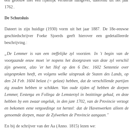
een gebouw met een rijkelijk versierde halsgevel, daterend uit het jaar
1762..
De Schutsluis
Dateert in zijn huidige (1930) vorm uit het jaar 1887. De 18e-eeuwse
geschiedschrijver Foeke Sjoerds geeft hierover een gedetailleerde
beschrijving.:
„De Lemmer is van een treffelijke zyl voorzien. In 't begin van de
voorgaande eeuw moet 'er nopens het doorgraven van deze zyl verschil
zijn geweest, alzo 'er het Hof op den 6 Dec. 1602 Sententie over
uitgesproken heeft, en volgens welke uitspraak de Staten des Lands, op
den 24 Feb. 1604 belast (= gelast) hebben, dat de verschillende partijen
zig zouden hebben te schikken. Van oude tijden af hebben de dorpen
Lemmer, Eesterga en Follega de Lemsterzyl in bezittinge gehad, en deze
hebben by een zwaar ongeluk, in den jare 1702, van de Provincie verzogt
en bekomen eene vergoedinge tot herstel: dat de Havenwerken alleen de
genoemde dorpen, maar de Zylwerken de Provincie aangaan."
En bij de schrijver van der Aa (Anno. 1815) lezen we: