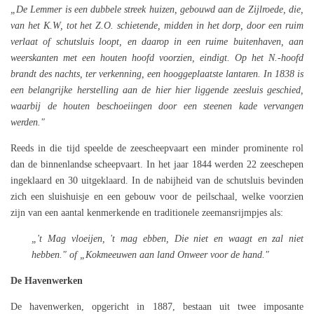
„De Lemmer is een dubbele streek huizen, gebouwd aan de Zijlroede, die,
van het K.W, tot het Z.O. schietende, midden in het dorp, door een ruim
verlaat of schutsluis loopt, en daarop in een ruime buitenhaven, aan
weerskanten met een houten hoofd voorzien, eindigt. Op het N.-hoofd
brandt des nachts, ter verkenning, een hooggeplaatste lantaren. In 1838 is
een belangrijke herstelling aan de hier hier liggende zeesluis geschied,
waarbij de houten beschoeiingen door een steenen kade vervangen
werden."
Reeds in die tijd speelde de zeescheepvaart een minder prominente rol
dan de binnenlandse scheepvaart. In het jaar 1844 werden 22 zeeschepen
ingeklaard en 30 uitgeklaard. In de nabijheid van de schutsluis bevinden
zich een sluishuisje en een gebouw voor de peilschaal, welke voorzien
zijn van een aantal kenmerkende en traditionele zeemansrijmpjes als:
„'t Mag vloeijen, 't mag ebben, Die niet en waagt en zal niet
hebben." of „Kokmeeuwen aan land Onweer voor de hand."
De Havenwerken
De havenwerken, opgericht in 1887, bestaan uit twee imposante