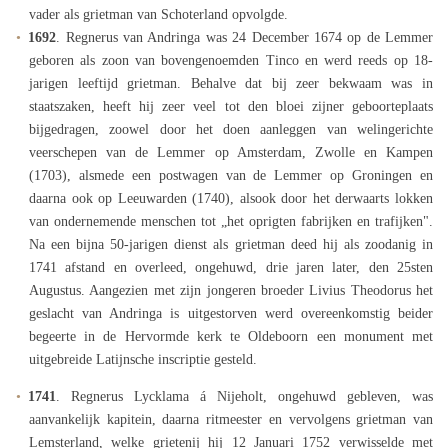
vader als grietman van Schoterland opvolgde.
1692
. Regnerus van Andringa was 24 December 1674 op de Lemmer
geboren als zoon van bovengenoemden Tinco en werd reeds op 18-
jarigen leeftijd grietman. Behalve dat bij zeer bekwaam was in
staatszaken, heeft hij zeer veel tot den bloei zijner geboorteplaats
bijgedragen, zoowel door het doen aanleggen van welingerichte
veerschepen van de Lemmer op Amsterdam, Zwolle en Kampen
(1703), alsmede een postwagen van de Lemmer op Groningen en
daarna ook op Leeuwarden (1740), alsook door het derwaarts lokken
van ondernemende menschen tot „het oprigten fabrijken en trafijken".
Na een bijna 50-jarigen dienst als grietman deed hij als zoodanig in
1741 afstand en overleed, ongehuwd, drie jaren later, den 25sten
Augustus. Aangezien met zijn jongeren broeder Livius Theodorus het
geslacht van Andringa is uitgestorven werd overeenkomstig beider
begeerte in de Hervormde kerk te Oldeboorn een monument met
uitgebreide Latijnsche inscriptie gesteld.
1741
. Regnerus Lycklama á Nijeholt, ongehuwd gebleven, was
aanvankelijk kapitein, daarna ritmeester en vervolgens grietman van
Lemsterland, welke grietenij hij 12 Januari 1752 verwisselde met