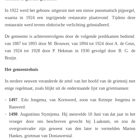
In 1922 werd het gebouw uitgerust met een nieuw pneumatisch pijporgel,
waarna in 1924 een ingrijpende restauratie plaatsvond. Tijdens deze
restauratie werd tevens elektrische verlichting geïnstalleerd..
De gemeente is achtereenvolgens door de volgende predikanten bediend:
van 1887 tot 1893 door M. Brouwer, van 1894 tot 1924 door A. de Geus,
van 1924 tot 1928 door P. Hekman in 1930 gevolgd door B. G. de
Bruijn.
Het gemeentehuis
In eerdere eeuwen veranderde de zetel van het hoofd van de grietenij met
enige regelmaat, zoals blijkt uit de onderstaande lijst van grietmannen:
1497
. Edo Jongema, van Kornwerd, zoon van Keimpe Jongema te
Rauwerd.
1498
. Augustinus Styntjema. Hij sneuvelde 10 Juni van dat jaar in het
vroeger door ons beschreven gevecht bij Laaksum, en zou de
overgrootvader zijn geweest van den later te vermelden Marten
Hankes, grietman van Doniawerstal.