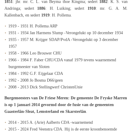
1851
: jhr. mr. C. L. van Beyma thoe Kingma; sedert
1882
: K. S. van
Andringa; sedert
1886
: H. Luiking; sedert
1910
: mr. G. A. M.
Kallenbach, en sedert
1919
: H. Pollema.
1919 - 1931 H. Pollema ARP
1931 - 1934 Jan Harmens Slump -Verongelukt op 10 december 1934
1935 - 1957 M. Krijger SDAP/PvdA -Verongelukt op 3 december
1957
1958 - 1966 Leo Brouwer CHU
1966 - 1984 F. Faber CHU/CDA vanaf 1979 tevens waarnemend
burgemeester van Sloten
1984 - 1992 G.F. Eijgelaar CDA
1992 - 2008 Jo Bosma D66/geen
2008 - 2013 Dick Stellingwerf ChristenUnie
Burgemeesters van De Friese Meren: De gemeente De Fryske Marren
is op 1 januari 2014 gevormd door de fusie van de gemeenten
Gaasterlân-Sleat, Lemsterland en Skarsterlân
.
2014 - 2015 A. (Arie) Aalberts CDA -waarnemend
2015 - 2024 Fred Veenstra CDA. Hij is de eerste kroonbenoemde