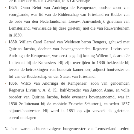
2e Kamer der Staten-Generaal, te 's Gravenhage.
1825
. Onno Reint van Andringa de Kempenaer, oudste zoon van
voorgaande, was lid van de Ridderschap van Friesland en Ridder van
de orde van den Nederlandschen Leeuw. Aanvankelijk grietman van
Lemsterland, verwisselde hij deze grietenij met die van Rauwerderhem
in 1830.
1830
. Willem Carel Gerard van Welderen baron Rengers, gehuwd met
Quirina Jacoba, dochter van bovengenoemden Regnerus Livius van
Andringa de Kempenaer, was eerst page bij koning Willem I, daarna 2e
Luitenant bij de Kurassiers. Bij zijn overlijden in 1836 bekleedde hij
tevens de betrekkingen van honorair-kamerheer, adjunct-houtvester en
lid van de Ridderschap en der Staten van Friesland.
1836
. Wilco van Andringa de Kempenaer, zoon van genoemden
Regnerus Livius v. A. d. K., half-broeder van Antoon Anne, en volle
broeder van Quirina Jacoba, beide eveneens bovengenoemd, was in
1830 2e luitenant bij de mobiele Friesche Schutterij, en sedert 1837
adjunct-houtvester. Hij werd in 1851 op zijn verzoek als grietman
eervol ontslagen.
Na hem waren achtereenvolgens burgemeester van Lemsterland: sedert