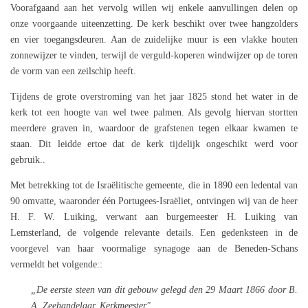
Voorafgaand aan het vervolg willen wij enkele aanvullingen delen op
onze voorgaande uiteenzetting. De kerk beschikt over twee hangzolders
en vier toegangsdeuren. Aan de zuidelijke muur is een vlakke houten
zonnewijzer te vinden, terwijl de verguld-koperen windwijzer op de toren
de vorm van een zeilschip heeft.
Tijdens de grote overstroming van het jaar 1825 stond het water in de
kerk tot een hoogte van wel twee palmen. Als gevolg hiervan stortten
meerdere graven in, waardoor de grafstenen tegen elkaar kwamen te
staan. Dit leidde ertoe dat de kerk tijdelijk ongeschikt werd voor
gebruik..
Met betrekking tot de Israëlitische gemeente, die in 1890 een ledental van
90 omvatte, waaronder één Portugees-Israëliet, ontvingen wij van de heer
H. F. W. Luiking, verwant aan burgemeester H. Luiking van
Lemsterland, de volgende relevante details. Een gedenksteen in de
voorgevel van haar voormalige synagoge aan de Beneden-Schans
vermeldt het volgende::
„De eerste steen van dit gebouw gelegd den 29 Maart 1866 door B.
A. Zeehandelaar. Kerkmeester".