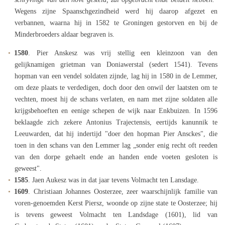
Wegens zijne Spaanschgezindheid werd hij daarop afgezet en
verbannen, waarna hij in 1582 te Groningen gestorven en bij de
Minderbroeders aldaar begraven is.
1580
. Pier Anskesz was vrij stellig een kleinzoon van den
gelijknamigen grietman van Doniawerstal (sedert 1541). Tevens
hopman van een vendel soldaten zijnde, lag hij in 1580 in de Lemmer,
om deze plaats te verdedigen, doch door den onwil der laatsten om te
vechten, moest hij de schans verlaten, en nam met zijne soldaten alle
krijgsbehoeften en eenige schepen de wijk naar Enkbuizen. In 1596
beklaagde zich zekere Antonius Trajectensis, eertijds kanunnik te
Leeuwarden, dat hij indertijd "doer den hopman Pier Ansckes", die
toen in den schans van den Lemmer lag „sonder enig recht oft reeden
van den dorpe gehaelt ende an handen ende voeten gesloten is
geweest".
1585
. Jaen Aukesz was in dat jaar tevens Volmacht ten Lansdage.
1609
. Christiaan Johannes Oosterzee, zeer waarschijnlijk familie van
voren-genoemden Kerst Piersz, woonde op zijne state te Oosterzee; hij
is tevens geweest Volmacht ten Landsdage (1601), lid van