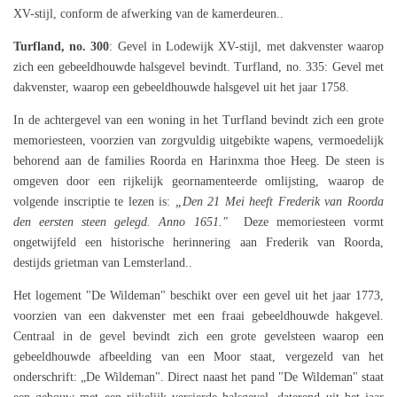
XV-stijl, conform de afwerking van de kamerdeuren..
Turfland, no. 300
: Gevel in Lodewijk XV-stijl, met dakvenster waarop
zich een gebeeldhouwde halsgevel bevindt. Turfland, no. 335: Gevel met
dakvenster, waarop een gebeeldhouwde halsgevel uit het jaar 1758.
In de achtergevel van een woning in het Turfland bevindt zich een grote
memoriesteen, voorzien van zorgvuldig uitgebikte wapens, vermoedelijk
behorend aan de families Roorda en Harinxma thoe Heeg. De steen is
omgeven door een rijkelijk geornamenteerde omlijsting, waarop de
volgende inscriptie te lezen is:
„Den 21 Mei heeft Frederik van Roorda
den eersten steen gelegd. Anno 1651."
Deze memoriesteen vormt
ongetwijfeld een historische herinnering aan Frederik van Roorda,
destijds grietman van Lemsterland..
Het logement "De Wildeman" beschikt over een gevel uit het jaar 1773,
voorzien van een dakvenster met een fraai gebeeldhouwde hakgevel.
Centraal in de gevel bevindt zich een grote gevelsteen waarop een
gebeeldhouwde afbeelding van een Moor staat, vergezeld van het
onderschrift: „De Wildeman". Direct naast het pand "De Wildeman" staat