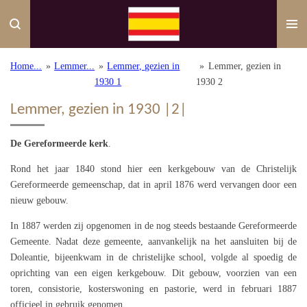
Ga
direct
naar
de
Home...
»
Lemmer...
»
Lemmer, gezien in
»
Lemmer, gezien in
hoofdinhoud
1930 1
1930 2
Lemmer, gezien in 1930 |2|
De Gereformeerde kerk
.
Rond het jaar 1840 stond hier een kerkgebouw van de Christelijk
Gereformeerde gemeenschap, dat in april 1876 werd vervangen door een
nieuw gebouw.
In 1887 werden zij opgenomen in de nog steeds bestaande Gereformeerde
Gemeente. Nadat deze gemeente, aanvankelijk na het aansluiten bij de
Doleantie, bijeenkwam in de christelijke school, volgde al spoedig de
oprichting van een eigen kerkgebouw. Dit gebouw, voorzien van een
toren, consistorie, kosterswoning en pastorie, werd in februari 1887
officieel in gebruik genomen.