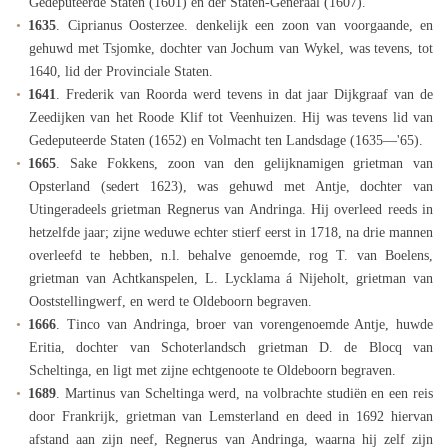
Gedeputeerde Staten (1601) en der Staten-Generaal (1607).
1635
. Ciprianus Oosterzee. denkelijk een zoon van voorgaande, en
gehuwd met Tsjomke, dochter van Jochum van Wykel, was tevens, tot
1640, lid der Provinciale Staten.
1641
. Frederik van Roorda werd tevens in dat jaar Dijkgraaf van de
Zeedijken van het Roode Klif tot Veenhuizen. Hij was tevens lid van
Gedeputeerde Staten (1652) en Volmacht ten Landsdage (1635—'65).
1665
. Sake Fokkens, zoon van den gelijknamigen grietman van
Opsterland (sedert 1623), was gehuwd met Antje, dochter van
Utingeradeels grietman Regnerus van Andringa. Hij overleed reeds in
hetzelfde jaar; zijne weduwe echter stierf eerst in 1718, na drie mannen
overleefd te hebben, n.l. behalve genoemde, rog T. van Boelens,
grietman van Achtkanspelen, L. Lycklama á Nijeholt, grietman van
Ooststellingwerf, en werd te Oldeboorn begraven.
1666
. Tinco van Andringa, broer van vorengenoemde Antje, huwde
Eritia, dochter van Schoterlandsch grietman D. de Blocq van
Scheltinga, en ligt met zijne echtgenoote te Oldeboorn begraven.
1689
. Martinus van Scheltinga werd, na volbrachte studiën en een reis
door Frankrijk, grietman van Lemsterland en deed in 1692 hiervan
afstand aan zijn neef, Regnerus van Andringa, waarna hij zelf zijn