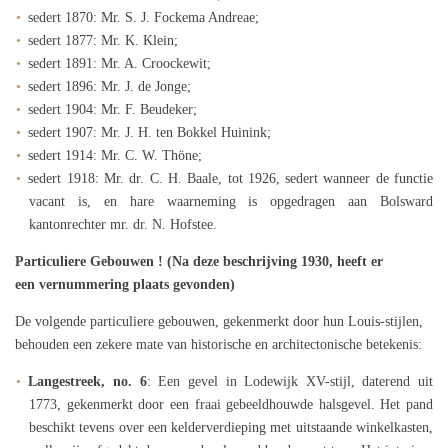
sedert 1870: Mr. S. J. Fockema Andreae;
sedert 1877: Mr. K. Klein;
sedert 1891: Mr. A. Croockewit;
sedert 1896: Mr. J. de Jonge;
sedert 1904: Mr. F. Beudeker;
sedert 1907: Mr. J. H. ten Bokkel Huinink;
sedert 1914: Mr. C. W. Thöne;
sedert 1918: Mr. dr. C. H. Baale, tot 1926, sedert wanneer de functie
vacant is, en hare waarneming is opgedragen aan Bolsward
kantonrechter mr. dr. N. Hofstee.
Particuliere Gebouwen ! (Na deze beschrijving 1930, heeft er
een vernummering plaats gevonden)
De volgende particuliere gebouwen, gekenmerkt door hun Louis-stijlen,
behouden een zekere mate van historische en architectonische betekenis:
Langestreek, no. 6
: Een gevel in Lodewijk XV-stijl, daterend uit
1773, gekenmerkt door een fraai gebeeldhouwde halsgevel. Het pand
beschikt tevens over een kelderverdieping met uitstaande winkelkasten,