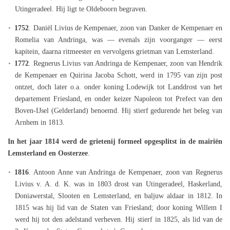
Utingeradeel. Hij ligt te Oldeboorn begraven.
1752
. Daniël Livius de Kempenaer, zoon van Danker de Kempenaer en
Romelia van Andringa, was — evenals zijn voorganger — eerst
kapitein, daarna ritmeester en vervolgens grietman van Lemsterland.
1772
. Regnerus Livius van Andringa de Kempenaer, zoon van Hendrik
de Kempenaer en Quirina Jacoba Schott, werd in 1795 van zijn post
ontzet, doch later o.a. onder koning Lodewijk tot Landdrost van het
departement Friesland, en onder keizer Napoleon tot Prefect van den
Boven-IJsel (Gelderland) benoemd. Hij stierf gedurende het beleg van
Arnhem in 1813.
In het jaar 1814 werd de grietenij formeel opgesplitst in de mairiën
Lemsterland en Oosterzee
.
1816
. Antoon Anne van Andringa de Kempenaer, zoon van Regnerus
Livius v. A. d. K. was in 1803 drost van Utingeradeel, Haskerland,
Doniawerstal, Slooten en Lemsterland, en baljuw aldaar in 1812. In
1815 was hij lid van de Staten van Friesland; door koning Willem I
werd hij tot den adelstand verheven. Hij stierf in 1825, als lid van de