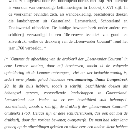
welke zijn afgedekt door een doorlopend bordes met trap. Het interieur
is voorzien van eenvoudige betimmeringen in Lodewijk XVI-stijl. In
de voorkamer bevinden zich, als wandbekleding, beschilderde doeken
die landschappen uit Gaasterland, Lemsterland, Schoterland en
Doniawerstal uitbeelden. De huidige bewoner bezit onder andere een
schilderij vervaardigd in een 18e-eeuwse techniek van goud- en
zilverdruk, welke de drukkerij van de „Leeuwarder Courant" rond het
jaar 1760 verbeeldt.. *
(* "Omtrent de afbeelding van de drukkerij der „Leeuwarder Courant" in
eene Lemster woning, door mij beschreven, mocht ik de volgende
opheldering uit de Lemmer ontvangen; Het no. der bedoelde woning is,
sedert eene plaats gehad hebbende
vernummering, thans Langestreek
20
. In dit huis hebben, zooals u schrijft, beschilderde doeken als
behangsel gezeten, voorstellende landschappen in Gaasterland,
Lemsterland enz. Verder zat er een beschilderd stuk behangsel,
voorstellende, zooals u schrijft, de drukkerij der „Leeuwarder Courant"
omstreeks 1760. Helaas zijn al deze schilderstukken, dus ook dat met de
drukkerij, door den vorigen bewoner, overgeverfd. De man had zeker lang
genoeg op de afbeeldingen gekeken en wilde eens een andere kleur hebben