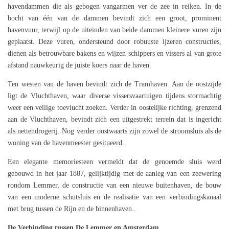
havendammen die als gebogen vangarmen ver de zee in reiken. In de
bocht van één van de dammen bevindt zich een groot, prominent
havenvuur, terwijl op de uiteinden van beide dammen kleinere vuren zijn
geplaatst. Deze vuren, ondersteund door robuuste ijzeren constructies,
dienen als betrouwbare bakens en wijzen schippers en vissers al van grote
afstand nauwkeurig de juiste koers naar de haven.
Ten westen van de haven bevindt zich de Tramhaven. Aan de oostzijde
ligt de Vluchthaven, waar diverse vissersvaartuigen tijdens stormachtig
weer een veilige toevlucht zoeken. Verder in oostelijke richting, grenzend
aan de Vluchthaven, bevindt zich een uitgestrekt terrein dat is ingericht
als nettendrogerij. Nog verder oostwaarts zijn zowel de stroomsluis als de
woning van de havenmeester gesitueerd..
Een elegante memoriesteen vermeldt dat de genoemde sluis werd
gebouwd in het jaar 1887, gelijktijdig met de aanleg van een zeewering
rondom Lemmer, de constructie van een nieuwe buitenhaven, de bouw
van een moderne schutsluis en de realisatie van een verbindingskanaal
met brug tussen de Rijn en de binnenhaven..
De Verbinding tussen De Lemmer en Amsterdam