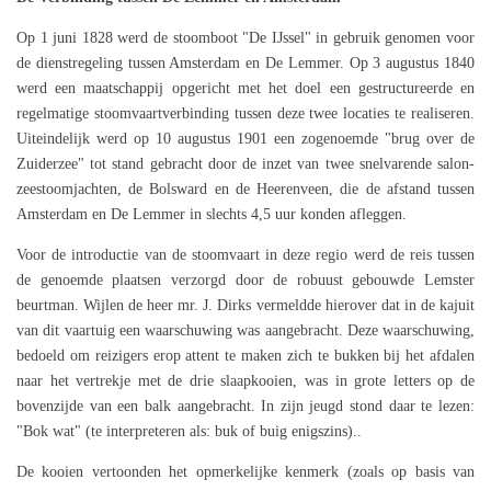
Op 1 juni 1828 werd de stoomboot "De IJssel" in gebruik genomen voor
de dienstregeling tussen Amsterdam en De Lemmer. Op 3 augustus 1840
werd een maatschappij opgericht met het doel een gestructureerde en
regelmatige stoomvaartverbinding tussen deze twee locaties te realiseren.
Uiteindelijk werd op 10 augustus 1901 een zogenoemde "brug over de
Zuiderzee" tot stand gebracht door de inzet van twee snelvarende salon-
zeestoomjachten, de Bolsward en de Heerenveen, die de afstand tussen
Amsterdam en De Lemmer in slechts 4,5 uur konden afleggen.
Voor de introductie van de stoomvaart in deze regio werd de reis tussen
de genoemde plaatsen verzorgd door de robuust gebouwde Lemster
beurtman. Wijlen de heer mr. J. Dirks vermeldde hierover dat in de kajuit
van dit vaartuig een waarschuwing was aangebracht. Deze waarschuwing,
bedoeld om reizigers erop attent te maken zich te bukken bij het afdalen
naar het vertrekje met de drie slaapkooien, was in grote letters op de
bovenzijde van een balk aangebracht. In zijn jeugd stond daar te lezen:
"Bok wat" (te interpreteren als: buk of buig enigszins)..
De kooien vertoonden het opmerkelijke kenmerk (zoals op basis van