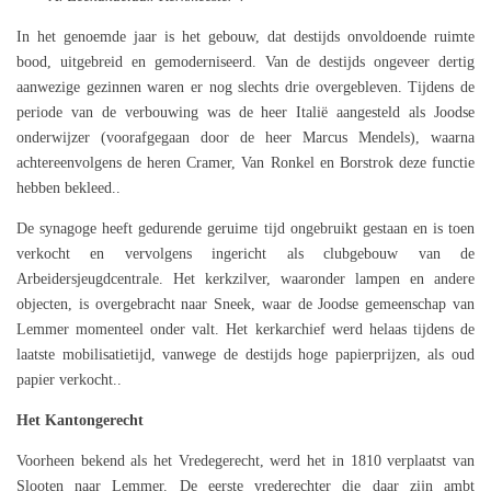
In het genoemde jaar is het gebouw, dat destijds onvoldoende ruimte
bood, uitgebreid en gemoderniseerd. Van de destijds ongeveer dertig
aanwezige gezinnen waren er nog slechts drie overgebleven. Tijdens de
periode van de verbouwing was de heer Italië aangesteld als Joodse
onderwijzer (voorafgegaan door de heer Marcus Mendels), waarna
achtereenvolgens de heren Cramer, Van Ronkel en Borstrok deze functie
hebben bekleed..
De synagoge heeft gedurende geruime tijd ongebruikt gestaan en is toen
verkocht en vervolgens ingericht als clubgebouw van de
Arbeidersjeugdcentrale. Het kerkzilver, waaronder lampen en andere
objecten, is overgebracht naar Sneek, waar de Joodse gemeenschap van
Lemmer momenteel onder valt. Het kerkarchief werd helaas tijdens de
laatste mobilisatietijd, vanwege de destijds hoge papierprijzen, als oud
papier verkocht..
Het Kantongerecht
Voorheen bekend als het Vredegerecht, werd het in 1810 verplaatst van
Slooten naar Lemmer. De eerste vrederechter die daar zijn ambt