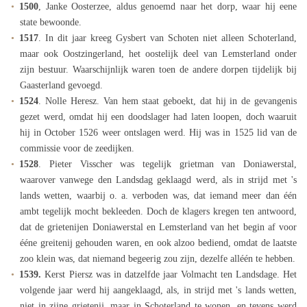
1500
, Janke Oosterzee, aldus genoemd naar het dorp, waar hij eene
state bewoonde.
1517
. In dit jaar kreeg Gysbert van Schoten niet alleen Schoterland,
maar ook Oostzingerland, het oostelijk deel van Lemsterland onder
zijn bestuur. Waarschijnlijk waren toen de andere dorpen tijdelijk bij
Gaasterland gevoegd.
1524
. Nolle Heresz. Van hem staat geboekt, dat hij in de gevangenis
gezet werd, omdat hij een doodslager had laten loopen, doch waaruit
hij in October 1526 weer ontslagen werd. Hij was in 1525 lid van de
commissie voor de zeedijken.
1528
. Pieter Visscher was tegelijk grietman van Doniawerstal,
waarover vanwege den Landsdag geklaagd werd, als in strijd met 's
lands wetten, waarbij o. a. verboden was, dat iemand meer dan één
ambt tegelijk mocht bekleeden. Doch de klagers kregen ten antwoord,
dat de grietenijen Doniawerstal en Lemsterland van het begin af voor
ééne greitenij gehouden waren, en ook alzoo bediend, omdat de laatste
zoo klein was, dat niemand begeerig zou zijn, dezelfe alléén te hebben.
1539.
Kerst Piersz was in datzelfde jaar Volmacht ten Landsdage. Het
volgende jaar werd hij aangeklaagd, als, in strijd met 's lands wetten,
niet in zijne grietenij, maar in Schoterland te wonen, en tevens werd