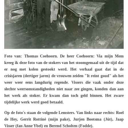
Foto van: Thomas Coehoorn. De heer Coehoorn: Via mijn Mem
kreeg ik deze foto van de stokers van het stoomgemaal uit de tijd dat
er nog met kolen gestookt werd.
Het verhaal gaat dat in de
crisisjaren (dertiger jaren) de vrouwen zeiden "It reint goud" als het
weer weer eens langdurig regende. Vissers die vaak onder deze
slechte weersomstandigheden niet naar zee gingen, konden dan aan
het werk als stoker. Er kwam dan toch geld binnen. Het zware
tijdelijke werk werd goed betaald.
Op de foto's staan de volgende Lemsters. Van links naar rechts: Roel
de Hey, Gerrit Rottiné (mijn pake), Jurjen Bootsma (Jút), Jaap
Visser (fan Anne Ybel) en Berend Scholten (Fodde).