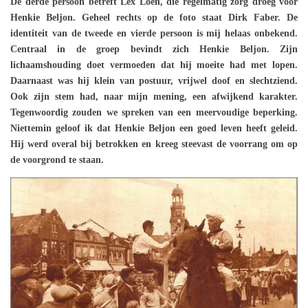
De derde persoon betreft Lex Loen, die regelmatig zorg droeg voor
Henkie Beljon. Geheel rechts op de foto staat Dirk Faber. De
identiteit van de tweede en vierde persoon is mij helaas onbekend.
Centraal in de groep bevindt zich Henkie Beljon. Zijn
lichaamshouding doet vermoeden dat hij moeite had met lopen.
Daarnaast was hij klein van postuur, vrijwel doof en slechtziend.
Ook zijn stem had, naar mijn mening, een afwijkend karakter.
Tegenwoordig zouden we spreken van een meervoudige beperking.
Niettemin geloof ik dat Henkie Beljon een goed leven heeft geleid.
Hij werd overal bij betrokken en kreeg steevast de voorrang om op
de voorgrond te staan.