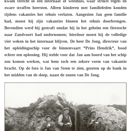
kwam terecht in een internaat of weeshuis, waar strikte regels en
zware straffen heersten. Alleen kinderen met familieleden konden
tijdens vakanties het tehuis verlaten. Aangezien Jan geen familie
had, moest hij zijn vakanties binnen het tehuis doorbrengen.
Bovendien werd hij gestraft omdat hij in het geheim een fietstocht
naar Zandvoort had ondernomen; hierdoor moest hij de volledige
vier weken in het internaat blijven.
De heer De Jong, directeur van
het opleidingsschip voor de binnenvaart *Prins Hendrik*, bood
echter een oplossing. Hij stelde voor dat Jan aan boord van het schip
zou komen werken, wat hem toch een zekere vorm van vakantie
bracht. Op de foto is Jan van Steen te zien, gezeten op de bank in
het midden van de sloep, naast de zonen van De Jong.