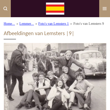
Ga
direct
naar
de
Home...
»
Lemmer...
»
Foto's van Lemsters 1
»
Foto's van Lemsters 9
hoofdinhoud
Afbeeldingen van Lemsters |9|