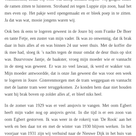
de ramen zitten te luisteren. Stroband zei tegen Luppie zijn zoon, haal het
mes even op. Het pakje werd opengemaakt en er bleek poep in te zitten.
Ja dat was wat, mooie jongens waren wij.
Ook ben ik eens te logeren geweest in de Joure bij oom Franke De Boer
en tante Fetje, een zuster van mijn vader. Ik was zo onwennig, dat ik brak
daar in huis alles af en was binnen 24 uur weer thuis. Met de koffer die
ik mee had, sloeg ik ’s nachts tegen de muur omdat de deur thuis op slot
was. Buurvrouw Jantje, de baakster, vroeg mijn moeder wie er vannacht
in de steeg was geweest. Er was zo veel lawaai, ik werd er wakker van.
Mijn moeder antwoordde, dat is onze Jan geweest die was voor een week
te logeren in Joure. Gisterenmorgen met de tram weggegaan en vannacht
met de laatste tram weer teruggekomen. Ze konden hem daar niet houden
want hij brak boven op zolder alles af, er bleef niks heel.
In de zomer van 1929 was er veel ansjovis te vangen. Met oom Egbert
heeft mijn vader nog op ansjovis gevist. In die tijd is er een zoon van
oom Egbert gestorven. Ik was weer in de rokerij van 'De Rook' aan het
werk en ben daar tot en met de winter van 1930 blijven werken. In het
voorjaar van 1931 zijn wij verhuisd naar de Nieuwe Dijk in het huis van