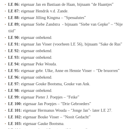
LE 86:
eigenaar Jan en Bastiaan de Haan, bijnaam “de Haantjes”
LE 87:
eigenaar Hendrik v.d. Zande.
LE 88:
eigenaar Jilling Kingma – “Spessalutes”
LE 89;
eigenaar Siebe Zandstra - bijnaam “Siebe van Gepke” – “Nije
tiid”
LE 90:
eigenaar onbekend.
LE 91:
eigenaar Jan Visser (voorheen LE 56), bijnaam “Sake de Rus”
LE 92:
eigenaar onbekend.
LE 93:
eigenaar onbekend.
LE 94:
eigenaar Peke Wouda.
LE 95:
eigenaar gebr. Ulke, Anne en Hennie Visser – “De bruorren”
LE 96:
eigenaar onbekend.
LE 97:
eigenaar Gouke Bootsma, Gouke van Ank.
LE 98:
eigenaar onbekend.
LE 99:
eigenaar Pieter J. Poepjes – “Feike”
LE 100:
eigenaar Jan Poepjes – “Drie Gebroeders”
LE 101:
eigenaar Hermanus Wouda – “Jonge Jan”- later LE 27.
LE 102:
eigenaar Bouke Visser – “Nooit Gedacht”
LE 103:
eigenaar Gauke Bootsma.