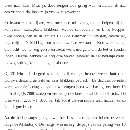
weer naar huis. Maar ja, deze jongen wou graag wat verdienen, ik had
een vriendin die later mijn vrouw is geworden.
Er kwam een schrijven, waarmee men mij vroeg om te helpen bij het
komvissen, standplaats Makkum. Met de schippers J. en L. P. Poepjes,
twee broers, ben ik in januari 1936 de Lemmer uit gevaren, overal lag
nog drijfijs. ’s Middags om 5 uur kwamen we aan in Kornwerderzand,
die nacht had het erg gevroren zodat we ’s morgens om de botter konden
lopen. Daarna hebben we nog drie weken gewerkt in het nettenpakhuis,
touw gesplitst, komnetten gemaakt enz.
Op 20 februari, de geul was toen vrij van ijs, hebben we de botter uit
Kornwerderzand gehaald en naar Makkum gebracht. De dag daarop palen
gezet voor de haring vangst en we vingen berst wat haring, een keer 10
tal haring (is 2000 stuks) en een volgende keer 25 tal (is 2500) stuks. De
prijs was f. 2,50 – f. 3,00 per tal, zodat we een mooie teelt hadden en zo
kon ik goed sparen.
Na de haringvangst gingen wij het IJsselmeer op om fuiken te zetten
langs de Afsluitdijk. De vangst was aardig, de prijs van de paling was 18