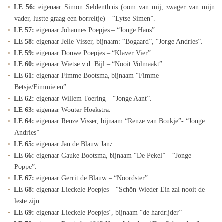
LE 56:
eigenaar Simon Seldenthuis (oom van mij, zwager van mijn
vader, lustte graag een borreltje) – “Lytse Simen”.
LE 57:
eigenaar Johannes Poepjes – “Jonge Hans”
LE 58:
eigenaar Jelle Visser, bijnaam: “Bogaard”, “Jonge Andries”.
LE 59:
eigenaar Douwe Poepjes – “Klaver Vier”.
LE 60:
eigenaar Wietse v.d. Bijl – “Nooit Volmaakt”.
LE 61:
eigenaar Fimme Bootsma, bijnaam “Fimme
Betsje/Fimmieten”.
LE 62:
eigenaar Willem Toering – “Jonge Aant”.
LE 63:
eigenaar Wouter Hoekstra.
LE 64:
eigenaar Renze Visser, bijnaam “Renze van Boukje”- “Jonge
Andries”
LE 65:
eigenaar Jan de Blauw Janz.
LE 66:
eigenaar Gauke Bootsma, bijnaam “De Pekel” – “Jonge
Poppe”.
LE 67:
eigenaar Gerrit de Blauw – “Noordster”.
LE 68:
eigenaar Lieckele Poepjes – “Schön Wieder Ein zal nooit de
leste zijn.
LE 69:
eigenaar Lieckele Poepjes”, bijnaam “de hardrijder”