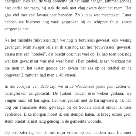
neergezet. Kok zou de vlag opnieuw uit het raam hangen, jammer genoeg
niet onder het raam, hij stak de stok met vlag dwars door het raam. Het
glas viel met veel lawaai naar beneden. Zo kun je wat meemaken. Later
hebben we hierover nog vaak gesproken bij de schipper thuis, zoiets
vergeet je niet.
Na het mislukte fuikvissen zijn we nog te botvissen geweest, ook weinig
gevangen. Mijn zwager Jelle en ik zijn nog aan het “jouwvissen” geweest,
vissen met een “totebel”, dat bracht ook niet veel op. Ik heb toen ook nog
wat kou gevat maar was snel weer beter. (Een totebel, is een vierkant net
die men in het water gooide dan kwam het aas op de totebel en na
ongeveer 2 minuten had men ± 40 vissen)
In het voorjaar van 1939 zijn we in de Waddenzee palen gaan zetten en
haringfuiken aangebracht. De fuiken hadden drie weken gestaan, we
vingen maar elf haringen. Het was gedaan met de haringvisserij. Ik heb
nog om financiële steun gevraagd bij de Sociale Dienst omdat ik niets
verdiende. Elke morgen moest ik een stempel halen, ik kreeg echter geen
steun omdat ik niet lang genoeg in de gemeente woonde.
Op een zaterdag ben ik met mijn vrouw op een tandem naar Lemmer