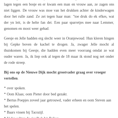
lagen tegen een bosje en er kwam een man en vrouw aan, ze zagen ons
niet liggen. De vrouw was moe van het drukken achter de kinderwagen
door het rulle zand. Ze zei tegen haar man: “toe druk do ek efkes, wat
der yn leit, is de helte fan dei. Een paar sparretjes mee naar Lemmer,
genomen en mooi weer gehad.
Geesje en Jelle hadden erg slecht weer in Oranjewoud. Hun kleren hingen
bij Gepke boven de kachel te drogen. Ja, zwager Jelle mocht al
thuiskomen bij Geesje, die hadden even meer voorrang omdat ze wat
ouder waren. Ja, ik liep ook al tegen de 18 maar ik stond nog net onder
de rode streep.
Bij ons op de Nieuwe Dijk mocht grootvader graag over vroeger
vertellen
.
* over spoken.
* Oom Klaas; oom Pieter door bed gezakt.
* Bertus Poepjes zoveel jaar getrouwd, vader erheen en oom Steven aan
het spelen.
* Baars vissen bij Tacozijl.