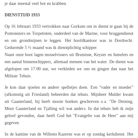
je daar meestal veel bot en krabben.
DIENSTTIJD 1933
Op 16 februari 1933 vertrokken naar Gorkum om in dienst te gaan bij de
Pontonniers en Torpetisten, onderdeel van de Marine, voor bruggendienst
en om grondmijnen te leggen. Het hoofdkantoor was in Dordrecht.
Gedurende 5 ½ maand was ik dienstplichtig schipper.
Naast onze boot lagen mosselvissers uit Bruinisse, Keyzer en Jumelets en
een aantal binnenschippers, allemaal mensen van het water. De dienst was
afgelopen om 17.00 uur, we verkleden we ons en gingen dan naar het
Militair Tehuis.
Je kon daar sjoelen en andere spelletjes doen. Een “vader en moeder”
(afkomstig uit Friesland) beheerden dat tehuis. Mijnheer Mulder kwam
uit Gaasterland, hij heeft mooie boeken geschreven o.a. “De Deining;
Mooi Gaasterland en Tjalling wil wat anders. In dat tehuis heb ik mijn
geloof gevonden, daar heeft God het “Evangelie van de Heer” aan mij
gegeven.
In de kantine van de Willems Kazerne was er op zondag kerkdienst. Het