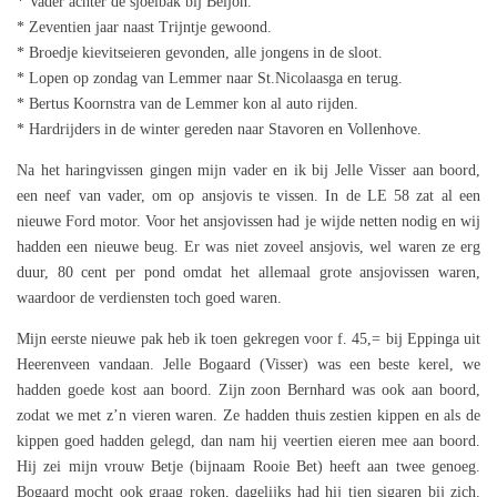
* Vader achter de sjoelbak bij Beljon.
* Zeventien jaar naast Trijntje gewoond.
* Broedje kievitseieren gevonden, alle jongens in de sloot.
* Lopen op zondag van Lemmer naar St.Nicolaasga en terug.
* Bertus Koornstra van de Lemmer kon al auto rijden.
* Hardrijders in de winter gereden naar Stavoren en Vollenhove.
Na het haringvissen gingen mijn vader en ik bij Jelle Visser aan boord,
een neef van vader, om op ansjovis te vissen. In de LE 58 zat al een
nieuwe Ford motor. Voor het ansjovissen had je wijde netten nodig en wij
hadden een nieuwe beug. Er was niet zoveel ansjovis, wel waren ze erg
duur, 80 cent per pond omdat het allemaal grote ansjovissen waren,
waardoor de verdiensten toch goed waren.
Mijn eerste nieuwe pak heb ik toen gekregen voor f. 45,= bij Eppinga uit
Heerenveen vandaan. Jelle Bogaard (Visser) was een beste kerel, we
hadden goede kost aan boord. Zijn zoon Bernhard was ook aan boord,
zodat we met z’n vieren waren. Ze hadden thuis zestien kippen en als de
kippen goed hadden gelegd, dan nam hij veertien eieren mee aan boord.
Hij zei mijn vrouw Betje (bijnaam Rooie Bet) heeft aan twee genoeg.
Bogaard mocht ook graag roken, dagelijks had hij tien sigaren bij zich.