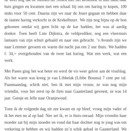
huis gingen en kwamen met een schaal bij ons om haring te kopen, 100
stuks voor 50 cent. Daarna zijn we naar de Joure gegaan en hebben daar
de laatste haring verkocht in de Krekelbuurt. We zijn nog bijna op de bon
gekomen omdat wij geen licht op de kar hadden, het was al aardig
donker. Toen heeft Lute Dijkstra, de veldprediker, nog een vleermuis
lantaarn van zijn schuit gehaald en naar ons gebracht. ‘s Avonds zijn we
naar Lemmer gevaren en waren die nacht pas om 2 uur thuis. We hadden
f. 34,= overgehouden van de twee last haring. Wat een werk, wat een
werk.
Met Pasen ging het wat beter en werd de vis weer gelost aan de visafslag.
Als het warm was kreeg je van Libbelak (Libbe Bouma) 7 cent per tal.
Paasmaandag, schrik niet, ben ik met mijn vrouw, ze was nog mijn
vriendin, voor het eerst op de fiets naar Gaasterland geweest, ze was 14
jaar. Geesje en Jelle naar Oranjewoud.
Toen ik de volgende dag uit zee kwam en op bleef, vroeg mijn vader of
ik het eten nu al op had. Nee zei ik, er is thuis onraad. Mijn vriendin haar
moeder zat bij mijn moeder en vond dat haar dochter nog te jong was om
verkering te hebben en wij hadden zo’n schik gehad in Gaasterland. We