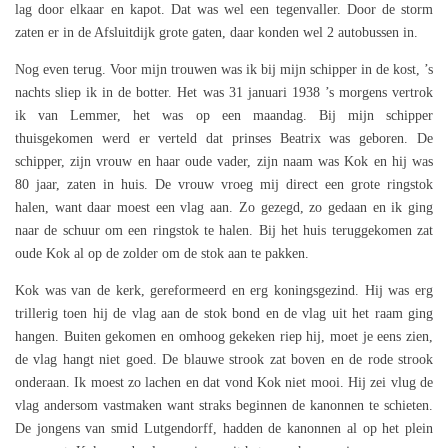
lag door elkaar en kapot. Dat was wel een tegenvaller. Door de storm
zaten er in de Afsluitdijk grote gaten, daar konden wel 2 autobussen in.
Nog even terug. Voor mijn trouwen was ik bij mijn schipper in de kost, ’s
nachts sliep ik in de botter. Het was 31 januari 1938 ’s morgens vertrok
ik van Lemmer, het was op een maandag. Bij mijn schipper
thuisgekomen werd er verteld dat prinses Beatrix was geboren. De
schipper, zijn vrouw en haar oude vader, zijn naam was Kok en hij was
80 jaar, zaten in huis. De vrouw vroeg mij direct een grote ringstok
halen, want daar moest een vlag aan. Zo gezegd, zo gedaan en ik ging
naar de schuur om een ringstok te halen. Bij het huis teruggekomen zat
oude Kok al op de zolder om de stok aan te pakken.
Kok was van de kerk, gereformeerd en erg koningsgezind. Hij was erg
trillerig toen hij de vlag aan de stok bond en de vlag uit het raam ging
hangen. Buiten gekomen en omhoog gekeken riep hij, moet je eens zien,
de vlag hangt niet goed. De blauwe strook zat boven en de rode strook
onderaan. Ik moest zo lachen en dat vond Kok niet mooi. Hij zei vlug de
vlag andersom vastmaken want straks beginnen de kanonnen te schieten.
De jongens van smid Lutgendorff, hadden de kanonnen al op het plein