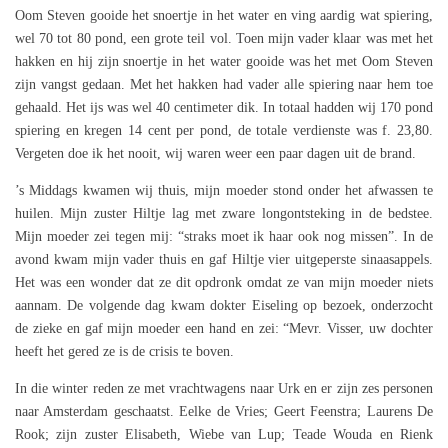
Oom Steven gooide het snoertje in het water en ving aardig wat spiering,
wel 70 tot 80 pond, een grote teil vol. Toen mijn vader klaar was met het
hakken en hij zijn snoertje in het water gooide was het met Oom Steven
zijn vangst gedaan. Met het hakken had vader alle spiering naar hem toe
gehaald. Het ijs was wel 40 centimeter dik. In totaal hadden wij 170 pond
spiering en kregen 14 cent per pond, de totale verdienste was f. 23,80.
Vergeten doe ik het nooit, wij waren weer een paar dagen uit de brand.
’s Middags kwamen wij thuis, mijn moeder stond onder het afwassen te
huilen. Mijn zuster Hiltje lag met zware longontsteking in de bedstee.
Mijn moeder zei tegen mij: “straks moet ik haar ook nog missen”. In de
avond kwam mijn vader thuis en gaf Hiltje vier uitgeperste sinaasappels.
Het was een wonder dat ze dit opdronk omdat ze van mijn moeder niets
aannam. De volgende dag kwam dokter Eiseling op bezoek, onderzocht
de zieke en gaf mijn moeder een hand en zei: “Mevr. Visser, uw dochter
heeft het gered ze is de crisis te boven.
In die winter reden ze met vrachtwagens naar Urk en er zijn zes personen
naar Amsterdam geschaatst. Eelke de Vries; Geert Feenstra; Laurens De
Rook; zijn zuster Elisabeth, Wiebe van Lup; Teade Wouda en Rienk