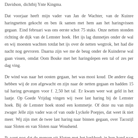
Davidson, dichtbij Ynte Kingma.
Dat voorjaar heeft mijn vader van Jan de Wachter, van de Kuinre
haringnetten gekocht en ben ik samen met hem aan het haringvissen
gegaan. Eind februari was ons eerste schot 75 stuks. Onze netten stonden
richting de dijk van de Lemster hoek. Het ijs lag dunnetjes onder de wal
en wij moesten wachten totdat het ijs over de netten wegtrok, het had die
nacht nog gevroren. Daarna zijn we me de beug onder de Kuinderse wal
gaan vissen, omdat Oom Bouke met het haringslepen een tal of zes per
dag ving.
De wind was naar het oosten gegaan, het was mooi koud. De andere dag
hebben wij de zon afgewacht en zijn naar de netten gegaan en hadden 15
tal haring gevangen voor f. 2,50 het tal. Er kwam weer wat geld in het
laatje. Op Goede Vrijdag vingen wij twee last haring bij de Lemster
hoek. Bij de Lemster hoek stond een kommetje. Of deze nu van mijn
zwager Jelle zijn vader was of van oude Lyckele Poepjes, dat weet ik niet
meer. Wij zijn met de twee last haring naar binnen gegaan, over Tacozijl
naar Sloten en van Sloten naar Woudsend.
Ik weet nog dat de mensen uit Sloten met het kerkboek in hun hand naar