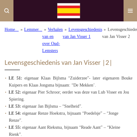
Ga
direct
naar
de
Home...
»
Lemmer...
»
Verhalen
»
Levensgeschiedenis
»
Levensgeschiede
hoofdinhoud
van en
van Jan Visser 1
van Jan Visser 2
over Oud-
Lemsters
Levensgeschiedenis van Jan Visser |2|
LE 51:
eigenaar Klaas Bijlsma “Zuiderzee”- later eigenaren Bouke
Kuipers en Klaas Jongsma bijnaam: “De Mekken’.
LE 52:
eigenaar Pier Schroor; eerder was deze van Lub Visser en Jou
Spiering.
LE 53:
eigenaar Jan Bijlsma – “Snelheid”.
LE 54:
eigenaar Renze Hoekstra, bijnaam “Poedelsje” – “Jonge
Renze”.
LE 55:
eigenaar Aant Rieksma, bijnaam “Reade Aant” – “Kleine
Rienk”.