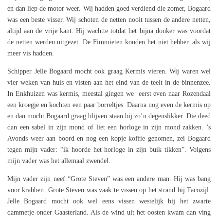
en dan liep de motor weer. Wij hadden goed verdiend die zomer, Bogaard
was een beste visser. Wij schoten de netten nooit tussen de andere netten,
altijd aan de vrije kant. Hij wachtte totdat het bijna donker was voordat
de netten werden uitgezet. De Fimmieten konden het niet hebben als wij
meer vis hadden.
Schipper Jelle Bogaard mocht ook graag Kermis vieren. Wij waren wel
vier weken van huis en visten aan het eind van de teelt in de binnenzee.
In Enkhuizen was kermis, meestal gingen we eerst even naar Rozendaal
een kroegje en kochten een paar borreltjes. Daarna nog even de kermis op
en dan mocht Bogaard graag blijven staan bij zo’n degenslikker. Die deed
dan een sabel in zijn mond of liet een horloge in zijn mond zakken. ’s
Avonds weer aan boord en nog een kopje koffie genomen, zei Bogaard
tegen mijn vader: “ik hoorde het horloge in zijn buik tikken”. Volgens
mijn vader was het allemaal zwendel.
Mijn vader zijn neef “Grote Steven” was een andere man. Hij was bang
voor krabben. Grote Steven was vaak te vissen op het strand bij Tacozijl.
Jelle Bogaard mocht ook wel eens vissen westelijk bij het zwarte
dammetje onder Gaasterland. Als de wind uit het oosten kwam dan ving