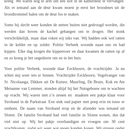
kreeg. We waren nog te arm om een slot in de kamerdeur te vervangen.
Als er iemand aan de deur kwam moest je eerst het broodmes uit de
broodtrommel halen om de deur los te maken.
Soms bij slecht weer konden de netten buiten niet gedroogd worden, die
werden dan boven de kachel gehangen om te drogen. Het stonk
verschrikkelijk, maar daar roken wij niks van. Wij hadden ook wel ratten
in de kelder en op zolder. Politie Verbeek woonde naast ons en had
kippen. Elke dag kregen die kippenvoer en daar kwamen de ratten op af
en zo kreeg je het ongedierte om en in het huis.
Voor politie Verbeek, woonde daar Eeckhoorn, de vrachtrijder. Ja nu
schiet mij weer iets te binnen. Vrachtrijder Eeckhoorn; Vogelvanger van
St. Nicolaasga; Dikken uit De Kuinre; Muurling, De Bruin; Kok en Ate
Meisunne van Lemmer, stonden altijd bij het Nutsgebouw om te wachten
op vracht. Wij waren met z’n zessen en maakten een pakje klaar voor
Stroband in de Parkstraat. Een stuk oud papier met poep erin en touw er
omheen. De naam van Stroband erop en de afzender was iemand uit
Sloten. De familie Stroband had veel familie in Sloten wonen, dus dat
viel niet op. Wij het pakje overhandigen en vroegen om 30 cent
vrachtkosten, zodat wij weer wat snoep konden kopen. Wij gingen onder