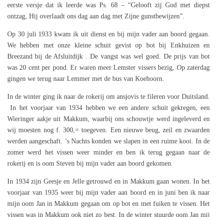
eerste versje dat ik leerde was Ps. 68 – “Gelooft zij God met diepst
ontzag, Hij overlaadt ons dag aan dag met Zijne gunstbewijzen”.
Op 30 juli 1933 kwam ik uit dienst en bij mijn vader aan boord gegaan.
We hebben met onze kleine schuit gevist op bot bij Enkhuizen en
Breezand bij de Afsluitdijk . De vangst was wel goed. De prijs van bot
was 20 cent per pond. Er waren meer Lemster vissers bezig, Op zaterdag
gingen we terug naar Lemmer met de bus van Koehoorn.
In de winter ging ik naar de rokerij om ansjovis te fileren voor Duitsland.
In het voorjaar van 1934 hebben we een andere schuit gekregen, een
Wieringer aakje uit Makkum, waarbij ons schouwtje werd ingeleverd en
wij moesten nog f. 300,= toegeven. Een nieuwe beug, zeil en zwaarden
werden aangeschaft. ’s Nachts konden we slapen in een ruime kooi. In de
zomer werd het vissen weer minder en ben ik terug gegaan naar de
rokerij en is oom Steven bij mijn vader aan boord gekomen.
In 1934 zijn Geesje en Jelle getrouwd en in Makkum gaan wonen. In het
voorjaar van 1935 weer bij mijn vader aan boord en in juni ben ik naar
mijn oom Jan in Makkum gegaan om op bot en met fuiken te vissen. Het
vissen was in Makkum ook niet zo best. In de winter stuurde oom Jan mij