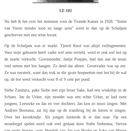
LE 102
Nu heb ik het over het stemmen voor de Tweede Kamer in 1928. “Stemt
van Vuren minder loon en lange uren” werd er dan op de Schulpen
geschreven met een witte kwast.
Op de Schulpen was er markt. Tjeerd Knol was altijd veilingmeester.
Voor mijn geboorte heeft vader wel eens verteld, werd er ook wel bot op
de markt verkocht. Grootmoeder, Jantje Poepjes, had dan aan de muur
veel netten met bot hangen. Ze deed dat alleen. Grootvader was op zee.
Ze was oersterk, want dan trok ze die grote hoepnetten met bot bij de wal
op, de bot werd verkocht voor 8 of 9 cent per pond.
Siebe Zandstra, pake Siebe met zijn broer Sake, had een winkeltje in de
Schans. Jan de Urker, zijn moeder was een echte Urker, ze had twee
jongens, Leeuwke en Jan en vier dochters. Jan kon zo mooi zingen. Met
Andries Bootsma, zat hij dan op de trambrug bij de haven te zingen.
Over het kerstkindje. Als jongen luisterde ik er dan naar. Op een
mondorgel spelen werd ook veel gedaan door Siebe Siebesma; Steven
van grote Steven, oom Hendrik van Jan van Bouke en Sake van Manus