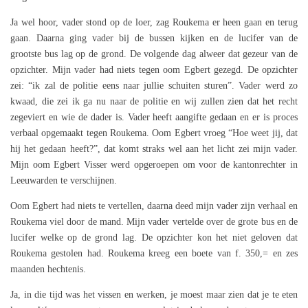
Ja wel hoor, vader stond op de loer, zag Roukema er heen gaan en terug
gaan. Daarna ging vader bij de bussen kijken en de lucifer van de
grootste bus lag op de grond. De volgende dag alweer dat gezeur van de
opzichter. Mijn vader had niets tegen oom Egbert gezegd. De opzichter
zei: “ik zal de politie eens naar jullie schuiten sturen”. Vader werd zo
kwaad, die zei ik ga nu naar de politie en wij zullen zien dat het recht
zegeviert en wie de dader is. Vader heeft aangifte gedaan en er is proces
verbaal opgemaakt tegen Roukema. Oom Egbert vroeg “Hoe weet jij, dat
hij het gedaan heeft?”, dat komt straks wel aan het licht zei mijn vader.
Mijn oom Egbert Visser werd opgeroepen om voor de kantonrechter in
Leeuwarden te verschijnen.
Oom Egbert had niets te vertellen, daarna deed mijn vader zijn verhaal en
Roukema viel door de mand. Mijn vader vertelde over de grote bus en de
lucifer welke op de grond lag. De opzichter kon het niet geloven dat
Roukema gestolen had. Roukema kreeg een boete van f. 350,= en zes
maanden hechtenis.
Ja, in die tijd was het vissen en werken, je moest maar zien dat je te eten