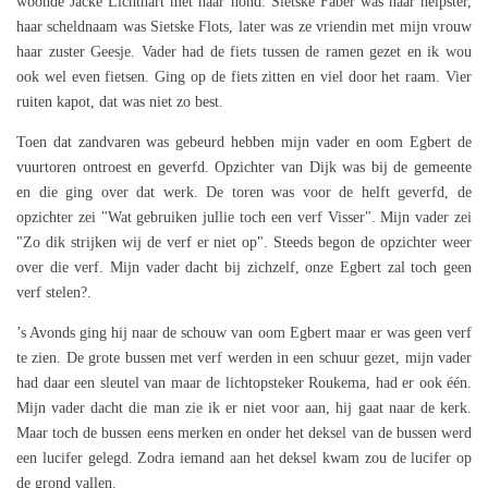
woonde Jacke Lichthart met haar hond. Sietske Faber was haar helpster,
haar scheldnaam was Sietske Flots, later was ze vriendin met mijn vrouw
haar zuster Geesje. Vader had de fiets tussen de ramen gezet en ik wou
ook wel even fietsen. Ging op de fiets zitten en viel door het raam. Vier
ruiten kapot, dat was niet zo best.
Toen dat zandvaren was gebeurd hebben mijn vader en oom Egbert de
vuurtoren ontroest en geverfd. Opzichter van Dijk was bij de gemeente
en die ging over dat werk. De toren was voor de helft geverfd, de
opzichter zei "Wat gebruiken jullie toch een verf Visser". Mijn vader zei
"Zo dik strijken wij de verf er niet op". Steeds begon de opzichter weer
over die verf. Mijn vader dacht bij zichzelf, onze Egbert zal toch geen
verf stelen?.
’s Avonds ging hij naar de schouw van oom Egbert maar er was geen verf
te zien. De grote bussen met verf werden in een schuur gezet, mijn vader
had daar een sleutel van maar de lichtopsteker Roukema, had er ook één.
Mijn vader dacht die man zie ik er niet voor aan, hij gaat naar de kerk.
Maar toch de bussen eens merken en onder het deksel van de bussen werd
een lucifer gelegd. Zodra iemand aan het deksel kwam zou de lucifer op
de grond vallen.