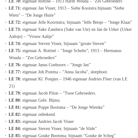
LE 70:
eigenaar Rottiné – 1913 Harm Wouda – “Zes Gebroeders”
LE 71:
eigenaar Jan Visser, 1913 – Siebe Kooistra bijnaam “Siebe
Wiets” – “De Jonge Huite”
LE 72:
eigenaar Jelle Koornstra; bijnaam “Jelle Betsje – “Jonge Klaas”
LE 73:
eigenaar Sake Zandstra (Sake van Ute) en Jan de Urker (Urker
Aaltsje) – “Vrouw Aaltje”
LE 74:
eigenaar Steven Visser, bijnaam “greate Steven”
LE 75:
eigenaar A. Rottiné – “Jonge Schelte”; 1913 – Hermanus
Wouda – “Zes Gebroeders”
LE 76:
eigenaar Janus Coehoorn – “Jonge Jan”
LE 77:
eigenaar Joh.Postma – “Anna Jacoba”, sleepboot.
LE 78:
eigenaar Kl. Poepjes – 1946 eigenaar Andries Fleer (van LE
21)
LE 79:
eigenaar Jacob Pilon – “Twee Gebroeders.
LE 80:
eigenaar Gebr. Bijma.
LE 81:
eigenaar Poppe Bootsma – “De Jonge Wietske”
LE 82:
eigenaar onbekend.
LE 83:
eigenaar Andries Jacob Visser
LE 84:
eigenaar Steven Visser, bijnaam “de Slide”
LE 85:
eigenaar Gouke Bootsma; bijnaam “Gouke de Scheg”