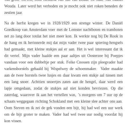
Wouda. Later werd het verboden en je mocht ook niet roken beneden de
zestien jaar.
Na de herfst kregen we in 1928/1929 een strenge winter. De Daniël
Goedkoop van Amsterdam voer met de Lemster nachtboten en tramboten
net zo lang door totdat het niet meer kon. Ik werkte nog bij De Rook in
de hang en ik herinnerde mij dat mijn vader twee paar spiering-hengsels
had gemaakt, met kleine stukjes aal er aan. Het is wel interessant dat ik
dit vertel. Mijn vader haalde een paar aaltjes uit Oosterzee bij Poepjes
vandaan voor een dubbeltje per stuk. Feike Cnossen zijn pleegvader had
varkensborstels gehaald bij Wispelwey de schoenmaker. Vader maakte
aan de twee borstels twee lusjes en daar kwam een stukje aal tussen met
een lang snoer. Achttien snoertjes zaten aan de hengel, daar werd een
lapje omgedaan, zodat de stukjes aal niet konden bevriezen. Op die
zaterdag, waarover ik aan het vertellen was, ’s morgens om 7 uur op de
schaats weggegaan richting Schokland met een kleine slee achter ons aan.
Oom Steven en ik zei de gek vonden een bijt, hij had wel een uur werk
om de bijt groter te maken. Vader had wel twee uur nodig voordat hij
kon vissen.