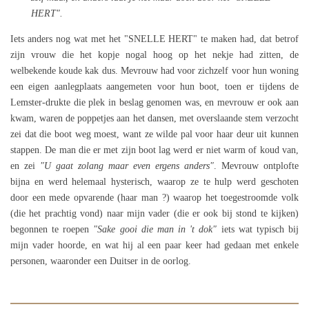
HERT".
Iets anders nog wat met het "SNELLE HERT" te maken had, dat betrof
zijn vrouw die het kopje nogal hoog op het nekje had zitten, de
welbekende koude kak dus. Mevrouw had voor zichzelf voor hun woning
een eigen aanlegplaats aangemeten voor hun boot, toen er tijdens de
Lemster-drukte die plek in beslag genomen was, en mevrouw er ook aan
kwam, waren de poppetjes aan het dansen, met overslaande stem verzocht
zei dat die boot weg moest, want ze wilde pal voor haar deur uit kunnen
stappen. De man die er met zijn boot lag werd er niet warm of koud van,
en zei
"U gaat zolang maar even ergens anders"
. Mevrouw ontplofte
bijna en werd helemaal hysterisch, waarop ze te hulp werd geschoten
door een mede opvarende (haar man ?) waarop het toegestroomde volk
(die het prachtig vond) naar mijn vader (die er ook bij stond te kijken)
begonnen te roepen
"Sake gooi die man in 't dok"
iets wat typisch bij
mijn vader hoorde, en wat hij al een paar keer had gedaan met enkele
personen, waaronder een Duitser in de oorlog.