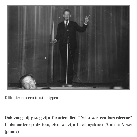
Klik hier om een tekst te typen.
Ook zong hij graag zijn favoriete lied "Nella was een boeredeerne"
Links onder op de foto, zien we zijn lievelingsbroer Andries Visser
(panne)