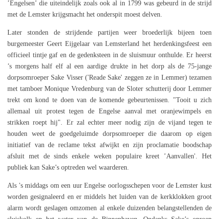
’Engelsen’ die uiteindelijk zoals ook al in 1799 was gebeurd in de strijd
met de Lemster krijgsmacht het onderspit moest delven.
Later stonden de strijdende partijen weer broederlijk bijeen toen
burgemeester Geert Eijgelaar van Lemsterland het herdenkingsfeest een
officieel tintje gaf en de gedenksteen in de sluismuur onthulde. Er heerst
’s morgens half elf al een aardige drukte in het dorp als de 75-jange
dorpsomroeper Sake Visser ('Reade Sake' zeggen ze in Lemmer) tezamen
met tamboer Monique Vredenburg van de Sloter schutterij door Lemmer
trekt om kond te doen van de komende gebeurtenissen. "Tooit u zich
allemaal uit protest tegen de Engelse aanval met oranjewimpels en
strikken roept hij". Er zal echter meer nodig zijn de vijand tegen te
houden weet de goedgeluimde dorpsomroeper die daarom op eigen
initiatief van de reclame tekst afwijkt en zijn proclamatie boodschap
afsluit met de sinds enkele weken populaire kreet ’Aanvallen'. Het
publiek kan Sake’s optreden wel waarderen.
Als 's middags om een uur Engelse oorlogsschepen voor de Lemster kust
worden gesignaleerd en er middels het luiden van de kerkklokken groot
alarm wordt geslagen omzomen al enkele duizenden belangstellenden de