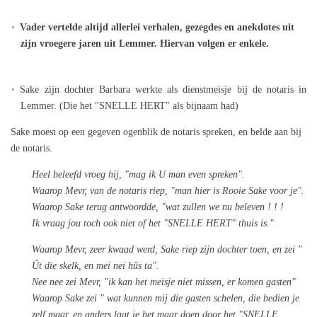
Vader vertelde altijd allerlei verhalen, gezegdes en anekdotes uit
zijn vroegere jaren uit Lemmer. Hiervan volgen er enkele.
Sake zijn dochter Barbara werkte als dienstmeisje bij de notaris in
Lemmer. (Die het "SNELLE HERT" als bijnaam had)
Sake moest op een gegeven ogenblik de notaris spreken, en belde aan bij
de notaris.
Heel beleefd vroeg hij, "mag ik U man even spreken".
Waarop Mevr, van de notaris riep, "man hier is Rooie Sake voor je".
Waarop Sake terug antwoordde, "wat zullen we nu beleven ! ! !
Ik vraag jou toch ook niet of het "SNELLE HERT" thuis is."
Waarop Mevr, zeer kwaad werd, Sake riep zijn dochter toen, en zei "
Ût die skelk, en mei nei hûs ta".
Nee nee zei Mevr, "ik kan het meisje niet missen, er komen gasten"
Waarop Sake zei " wat kunnen mij die gasten schelen, die bedien je
zelf maar, en anders laat je het maar doen door het "SNELLE