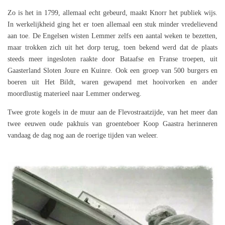
Zo is het in 1799, allemaal echt gebeurd, maakt Knorr het publiek wijs.
In werkelijkheid ging het er toen allemaal een stuk minder vredelievend
aan toe. De Engelsen wisten Lemmer zelfs een aantal weken te bezetten,
maar trokken zich uit het dorp terug, toen bekend werd dat de plaats
steeds meer ingesloten raakte door Bataafse en Franse troepen, uit
Gaasterland Sloten Joure en Kuinre. Ook een groep van 500 burgers en
boeren uit Het Bildt, waren gewapend met hooivorken en ander
moordlustig materieel naar Lemmer onderweg.
Twee grote kogels in de muur aan de Flevostraatzijde, van het meer dan
twee eeuwen oude pakhuis van groenteboer Koop Gaastra herinneren
vandaag de dag nog aan de roerige tijden van weleer.