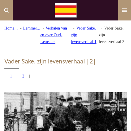
Ga
direct
naar
de
Home...
»
Lemmer...
»
Verhalen van
»
Vader Sake,
»
Vader Sake,
hoofdinhoud
en over Oud-
zijn
zijn
Lemsters
levensverhaal 1
levensverhaal 2
Vader Sake, zijn levensverhaal |2|
|
1
|
2
|