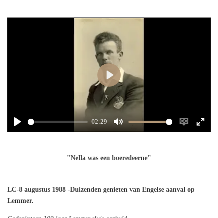
P
l
a
y
02:29
P
M
E
E
l
u
n
n
a
t
a
t
"Nella was een boeredeerne"
y
e
b
e
l
r
e
f
LC-8 augustus 1988 -Duizenden genieten van Engelse aanval op
c
u
Lemmer.
a
l