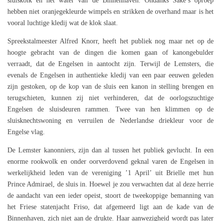
sluiskolk en het water van de Binnenhaven. Ondanks Sake’s oproep
hebben niet oranjegekleurde wimpels en strikken de overhand maar is het
vooral luchtige kledij wat de klok slaat.
Spreekstalmeester Alfred Knorr, heeft het publiek nog maar net op de
hoogte gebracht van de dingen die komen gaan of kanongebulder
verraadt, dat de Engelsen in aantocht zijn. Terwijl de Lemsters, die
evenals de Engelsen in authentieke kledij van een paar eeuwen geleden
zijn gestoken, op de kop van de sluis een kanon in stelling brengen en
terugschieten, kunnen zij niet verhinderen, dat de oorlogszuchtige
Engelsen de sluisdeuren rammen. Twee van hen klimmen op de
sluisknechtswoning en verruilen de Nederlandse driekleur voor de
Engelse vlag.
De Lemster kanonniers, zijn dan al tussen het publiek gevlucht. In een
enorme rookwolk en onder oorverdovend geknal varen de Engelsen in
werkelijkheid leden van de vereniging ’1 April’ uit Brielle met hun
Prince Admirael, de sluis in. Hoewel je zou verwachten dat al deze herrie
de aandacht van een ieder opeist, stoort de tweekoppige bemanning van
het Friese statenjacht Friso, dat afgemeerd ligt aan de kade van de
Binnenhaven, zich niet aan de drukte. Haar aanwezigheid wordt pas later