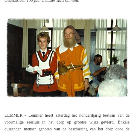
Gedenksteen 100 jaar Lemster sluis onthuld.
p
l
t
s
i
c
o
r
n
e
s
e
n
LEMMER - Lemmer heeft zaterdag het honderdjarig bestaan van de
voormalige zeesluis in het dorp op grootse wijze gevierd. Enkele
duizenden mensen genoten van de beschieting van het dorp door de