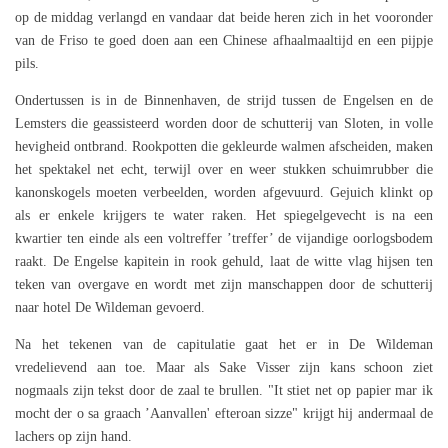
op de middag verlangd en vandaar dat beide heren zich in het vooronder
van de Friso te goed doen aan een Chinese afhaalmaaltijd en een pijpje
pils.
Ondertussen is in de Binnenhaven, de strijd tussen de Engelsen en de
Lemsters die geassisteerd worden door de schutterij van Sloten, in volle
hevigheid ontbrand. Rookpotten die gekleurde walmen afscheiden, maken
het spektakel net echt, terwijl over en weer stukken schuimrubber die
kanonskogels moeten verbeelden, worden afgevuurd. Gejuich klinkt op
als er enkele krijgers te water raken. Het spiegelgevecht is na een
kwartier ten einde als een voltreffer ’treffer’ de vijandige oorlogsbodem
raakt. De Engelse kapitein in rook gehuld, laat de witte vlag hijsen ten
teken van overgave en wordt met zijn manschappen door de schutterij
naar hotel De Wildeman gevoerd.
Na het tekenen van de capitulatie gaat het er in De Wildeman
vredelievend aan toe. Maar als Sake Visser zijn kans schoon ziet
nogmaals zijn tekst door de zaal te brullen. "It stiet net op papier mar ik
mocht der o sa graach ’Aanvallen' efteroan sizze" krijgt hij andermaal de
lachers op zijn hand.