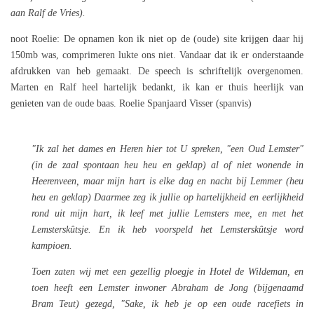
aan Ralf de Vries).
noot Roelie: De opnamen kon ik niet op de (oude) site krijgen daar hij
150mb was, comprimeren lukte ons niet. Vandaar dat ik er onderstaande
afdrukken van heb gemaakt. De speech is schriftelijk overgenomen.
Marten en Ralf heel hartelijk bedankt, ik kan er thuis heerlijk van
genieten van de oude baas. Roelie Spanjaard Visser (spanvis)
"Ik zal het dames en Heren hier tot U spreken, "een Oud Lemster"
(in de zaal spontaan heu heu en geklap) al of niet wonende in
Heerenveen, maar mijn hart is elke dag en nacht bij Lemmer (heu
heu en geklap) Daarmee zeg ik jullie op hartelijkheid en eerlijkheid
rond uit mijn hart, ik leef met jullie Lemsters mee, en met het
Lemsterskûtsje. En ik heb voorspeld het Lemsterskûtsje word
kampioen.
Toen zaten wij met een gezellig ploegje in Hotel de Wildeman, en
toen heeft een Lemster inwoner Abraham de Jong (bijgenaamd
Bram Teut) gezegd, "Sake, ik heb je op een oude racefiets in