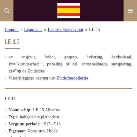
Ga
direct
naar
de
Home...
»
Lemmer...
»
Lemster vissersvloot
»
LE 15
hoofdinhoud
LE 15
a= ansjovis, b=bot, g=geep, h=haring, ha=hoekaal,
kv="kustvisscherij", p=paling of aal, sn=snoekbaars, sp=spiering,
zz="op de Zuiderzee"
Visserijregister kaarten van
Zuiderzeecollectie
LE 15
Naam schip:
LE 15 Albatros
Type
: halfgedekte platbodem
Vergunn.periode
: 1915-1918
Eigenaar
: Koornstra, Hidde