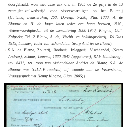
doorgehaald, won met deze aak o.a. in 1903 de 2e prijs in de 18
zeemijlen-zeilwedstrijd voor vissersvaartuigen op het Buitenij
(
Huitema, Lemsteraken, 268; Dorleijn 5-230; Plm. 1880: A. de
Blaauw en H. de Jager laten ieder een hang bouwen, N.N.,
Wetenswaardigheden uit de samenleving 1880-1940, Kingma, Coll.
Knipsels; Tel. 2 Blauw, A. de, Vischh. en bokkingrookerij, Tel.Gids
1915, Lemmer; vader van vishandelaar Seerp Andries de Blauw
)
S.A. de Blauw, Zouterij, Rookerij, Inleggerij, Vischhandel, (
Seerp
Andries), Schans, Lemmer, 1880-1947 (opgeheven), RAF-Handelsreg.,
inv. 8431; ws. zoon van vishandelaar Andries de Blauw, S.A. de
Blaauw was S.D.A.P.-raadslid, hij woonde aan de Vissersburen;
Vraaggesprek met Henny Kingma, 6 jan. 2005;
}