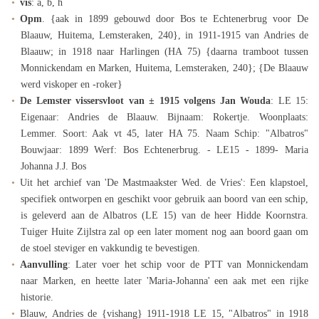
vis
: a, b, h
Opm
. {aak in 1899 gebouwd door Bos te Echtenerbrug voor De
Blaauw, Huitema, Lemsteraken, 240}, in 1911-1915 van Andries de
Blaauw; in 1918 naar Harlingen (HA 75) {daarna tramboot tussen
Monnickendam en Marken, Huitema, Lemsteraken, 240}; {De Blaauw
werd viskoper en -roker}
De Lemster vissersvloot van ± 1915 volgens Jan Wouda
: LE 15:
Eigenaar: Andries de Blaauw. Bijnaam: Rokertje. Woonplaats:
Lemmer. Soort: Aak vt 45, later HA 75. Naam Schip: "Albatros"
Bouwjaar: 1899 Werf: Bos Echtenerbrug. - LE15 - 1899- Maria
Johanna J.J. Bos
Uit het archief van 'De Mastmaakster Wed. de Vries': Een klapstoel,
specifiek ontworpen en geschikt voor gebruik aan boord van een schip,
is geleverd aan de Albatros (LE 15) van de heer Hidde Koornstra.
Tuiger Huite Zijlstra zal op een later moment nog aan boord gaan om
de stoel steviger en vakkundig te bevestigen.
Aanvulling
: Later voer het schip voor de PTT van Monnickendam
naar Marken, en heette later 'Maria-Johanna' een aak met een rijke
historie.
Blauw, Andries de {vishang} 1911-1918 LE 15, "Albatros" in 1918