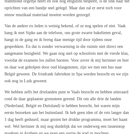
Hammond orgeltje heeft en ook nog enigszins bespeelt, is de link naar het
oprichten van een bandje snel gelegd. Maar dan zal er eerst toch voor
nieuw muzikaal materiaal moeten worden gezorgd.
Van de andere ex leden is weinig bekend, of ze nog spelen of niet. Vaak
hang ik met Sipke aan de telefoon, ons grote zwarte bakelieten geval,
hangt in de gang en ik breng daar menige tijd door tijdens onze
gesprekken. En dat is zonder verwarming in die ruimte niet direct een
aangename bezigheid. We gaan nog snel op schoolreis met de vierde klas,
voordat de examens los zullen barsten. Voor zover ik mij herinner en hier
en daar wat geholpen door oud klasgenoten, zijn we met een bus naar
België geweest. De frisdrank fabrieken in Spa werden bezocht en we zijn
ook nog in Luik geweest.
We hebben zelfs het drielanden punt te Vaals bezocht en hebben uiteraard
rond de daar geplaatste grenssteen gerend. Dit om alle drie de landen
(Nederland, België en Duitsland) te hebben bezocht, het waren mijn
eerste bezoeken aan het buitenland. Ik heb geen idee of de reis langer dan
1 dag heeft geduurd, maar gezien het drukke programma, moet het haast
wel. Wel herinner ik mij nog duidelijk dat we onderweg een tussenstop
maakten in Arnhem en we even een uurtje de stad in mochten.