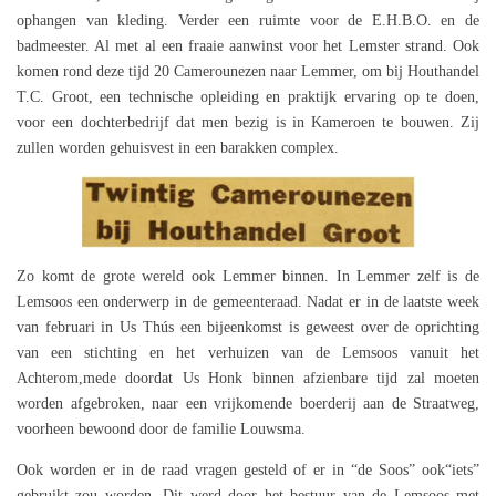
ophangen van kleding. Verder een ruimte voor de E.H.B.O. en de
badmeester. Al met al een fraaie aanwinst voor het Lemster strand. Ook
komen rond deze tijd 20 Camerounezen naar Lemmer, om bij Houthandel
T.C. Groot, een technische opleiding en praktijk ervaring op te doen,
voor een dochterbedrijf dat men bezig is in Kameroen te bouwen. Zij
zullen worden gehuisvest in een barakken complex.
Zo komt de grote wereld ook Lemmer binnen. In Lemmer zelf is de
Lemsoos een onderwerp in de gemeenteraad. Nadat er in de laatste week
van februari in Us Thús een bijeenkomst is geweest over de oprichting
van een stichting en het verhuizen van de Lemsoos vanuit het
Achterom,mede doordat Us Honk binnen afzienbare tijd zal moeten
worden afgebroken, naar een vrijkomende boerderij aan de Straatweg,
voorheen bewoond door de familie Louwsma.
Ook worden er in de raad vragen gesteld of er in “de Soos” ook“iets”
gebruikt zou worden. Dit werd door het bestuur van de Lemsoos met