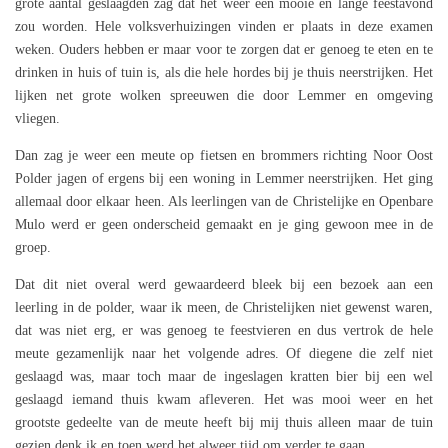
grote aantal geslaagden zag dat het weer een mooie en lange feestavond
zou worden. Hele volksverhuizingen vinden er plaats in deze examen
weken. Ouders hebben er maar voor te zorgen dat er genoeg te eten en te
drinken in huis of tuin is, als die hele hordes bij je thuis neerstrijken. Het
lijken net grote wolken spreeuwen die door Lemmer en omgeving
vliegen.
Dan zag je weer een meute op fietsen en brommers richting Noor Oost
Polder jagen of ergens bij een woning in Lemmer neerstrijken. Het ging
allemaal door elkaar heen. Als leerlingen van de Christelijke en Openbare
Mulo werd er geen onderscheid gemaakt en je ging gewoon mee in de
groep.
Dat dit niet overal werd gewaardeerd bleek bij een bezoek aan een
leerling in de polder, waar ik meen, de Christelijken niet gewenst waren,
dat was niet erg, er was genoeg te feestvieren en dus vertrok de hele
meute gezamenlijk naar het volgende adres. Of diegene die zelf niet
geslaagd was, maar toch maar de ingeslagen kratten bier bij een wel
geslaagd iemand thuis kwam afleveren. Het was mooi weer en het
grootste gedeelte van de meute heeft bij mij thuis alleen maar de tuin
gezien denk ik en toen werd het alweer tijd om verder te gaan.