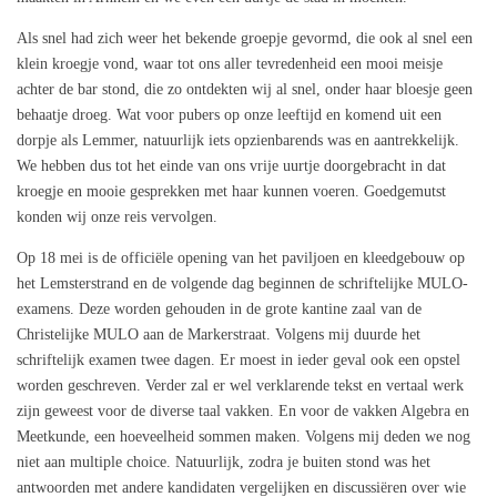
Als snel had zich weer het bekende groepje gevormd, die ook al snel een
klein kroegje vond, waar tot ons aller tevredenheid een mooi meisje
achter de bar stond, die zo ontdekten wij al snel, onder haar bloesje geen
behaatje droeg. Wat voor pubers op onze leeftijd en komend uit een
dorpje als Lemmer, natuurlijk iets opzienbarends was en aantrekkelijk.
We hebben dus tot het einde van ons vrije uurtje doorgebracht in dat
kroegje en mooie gesprekken met haar kunnen voeren. Goedgemutst
konden wij onze reis vervolgen.
Op 18 mei is de officiële opening van het paviljoen en kleedgebouw op
het Lemsterstrand en de volgende dag beginnen de schriftelijke MULO-
examens. Deze worden gehouden in de grote kantine zaal van de
Christelijke MULO aan de Markerstraat. Volgens mij duurde het
schriftelijk examen twee dagen. Er moest in ieder geval ook een opstel
worden geschreven. Verder zal er wel verklarende tekst en vertaal werk
zijn geweest voor de diverse taal vakken. En voor de vakken Algebra en
Meetkunde, een hoeveelheid sommen maken. Volgens mij deden we nog
niet aan multiple choice. Natuurlijk, zodra je buiten stond was het
antwoorden met andere kandidaten vergelijken en discussiëren over wie