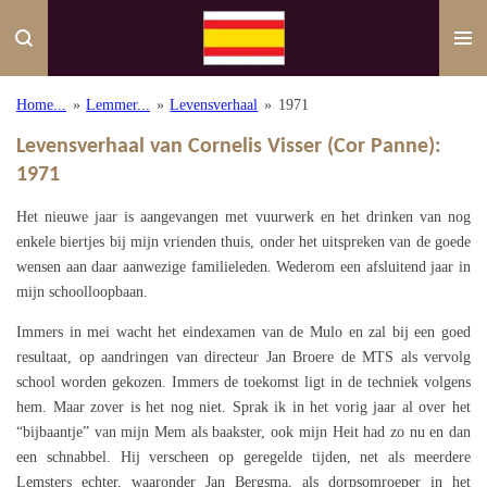
Ga
direct
naar
de
Home...
»
Lemmer...
»
Levensverhaal
»
1971
hoofdinhoud
Levensverhaal van Cornelis Visser (Cor Panne):
1971
Het nieuwe jaar is aangevangen met vuurwerk en het drinken van nog
enkele biertjes bij mijn vrienden thuis, onder het uitspreken van de goede
wensen aan daar aanwezige familieleden. Wederom een afsluitend jaar in
mijn schoolloopbaan.
Immers in mei wacht het eindexamen van de Mulo en zal bij een goed
resultaat, op aandringen van directeur Jan Broere de MTS als vervolg
school worden gekozen. Immers de toekomst ligt in de techniek volgens
hem. Maar zover is het nog niet. Sprak ik in het vorig jaar al over het
“bijbaantje” van mijn Mem als baakster, ook mijn Heit had zo nu en dan
een schnabbel. Hij verscheen op geregelde tijden, net als meerdere
Lemsters echter, waaronder Jan Bergsma, als dorpsomroeper in het