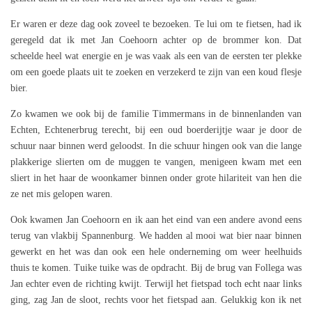
Er waren er deze dag ook zoveel te bezoeken. Te lui om te fietsen, had ik
geregeld dat ik met Jan Coehoorn achter op de brommer kon. Dat
scheelde heel wat energie en je was vaak als een van de eersten ter plekke
om een goede plaats uit te zoeken en verzekerd te zijn van een koud flesje
bier.
Zo kwamen we ook bij de familie Timmermans in de binnenlanden van
Echten, Echtenerbrug terecht, bij een oud boerderijtje waar je door de
schuur naar binnen werd geloodst. In die schuur hingen ook van die lange
plakkerige slierten om de muggen te vangen, menigeen kwam met een
sliert in het haar de woonkamer binnen onder grote hilariteit van hen die
ze net mis gelopen waren.
Ook kwamen Jan Coehoorn en ik aan het eind van een andere avond eens
terug van vlakbij Spannenburg. We hadden al mooi wat bier naar binnen
gewerkt en het was dan ook een hele onderneming om weer heelhuids
thuis te komen. Tuike tuike was de opdracht. Bij de brug van Follega was
Jan echter even de richting kwijt. Terwijl het fietspad toch echt naar links
ging, zag Jan de sloot, rechts voor het fietspad aan. Gelukkig kon ik net