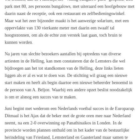
park met 80, zes persoons bungalows, met uiteraard een hoofgebouw met
daarin naast de receptie, ook een restaurant en zelfbedieningswinkel.
Maar wat het zeer bijzonder maakt is het aanwezige solarium, met een
oppervlakte van 130 vierkante meter met daarin een twaalf tal
hoogtezonnen, om als de echte zon verstek laat gaan, toch bruin te
kunnen worden.
Na jaren van slechte bezoekers aantallen bij optredens van diverse
artiesten in de Helling, kan men constateren dat de Lemsters die wel
bijdroegen aan het tot standkomen van de Helling, deze links lieten
liggen als er al es wat te doen was. De stichting wil graag een nieuwe
start maken en heeft als begin daartoe een nieuwe beheerder benoemd in
de persoon van A. Beljon. Waarbij een andere opzet beslist noodzakelijk
is om er alsnog een succes van te maken.
Juni begint met wederom een Nederlands voetbal succes in de Europacup.
Ditmaal is het Ajax dat de beker met de grote oren mee naar Nederland
neemt, na een 2-0 overwinning op Panathinaikos in Londen. In de
provincie worden plannen onthuld om in het kader van de bestuurlijke
herindeling van Friesland, Lemsterland en Gaasterland maar samen te