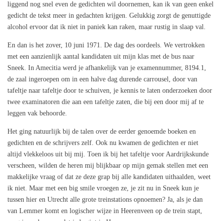
liggend nog snel even de gedichten wil doornemen, kan ik van geen enkel
gedicht de tekst meer in gedachten krijgen. Gelukkig zorgt de genuttigde
alcohol ervoor dat ik niet in paniek kan raken, maar rustig in slaap val.
En dan is het zover, 10 juni 1971. De dag des oordeels. We vertrokken
met een aanzienlijk aantal kandidaten uit mijn klas met de bus naar
Sneek. In Amecitia werd je afhankelijk van je examennummer, 8194.1,
de zaal ingeroepen om in een halve dag durende carrousel, door van
tafeltje naar tafeltje door te schuiven, je kennis te laten onderzoeken door
twee examinatoren die aan een tafeltje zaten, die bij een door mij af te
leggen vak behoorde.
Het ging natuurlijk bij de talen over de eerder genoemde boeken en
gedichten en de schrijvers zelf. Ook nu kwamen de gedichten er niet
altijd vlekkeloos uit bij mij. Toen ik bij het tafeltje voor Aardrijkskunde
verscheen, wilden de heren mij blijkbaar op mijn gemak stellen met een
makkelijke vraag of dat ze deze grap bij alle kandidaten uithaalden, weet
ik niet. Maar met een big smile vroegen ze, je zit nu in Sneek kun je
tussen hier en Utrecht alle grote treinstations opnoemen? Ja, als je dan
van Lemmer komt en logischer wijze in Heerenveen op de trein stapt,