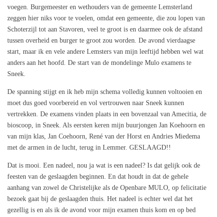
voegen. Burgemeester en wethouders van de gemeente Lemsterland
zeggen hier niks voor te voelen, omdat een gemeente, die zou lopen van
Schoterzijl tot aan Stavoren, veel te groot is en daarmee ook de afstand
tussen overheid en burger te groot zou worden. De avond vierdaagse
start, maar ik en vele andere Lemsters van mijn leeftijd hebben wel wat
anders aan het hoofd. De start van de mondelinge Mulo examens te
Sneek.
De spanning stijgt en ik heb mijn schema volledig kunnen voltooien en
moet dus goed voorbereid en vol vertrouwen naar Sneek kunnen
vertrekken. De examens vinden plaats in een bovenzaal van Amecitia, de
bioscoop, in Sneek. Als eersten keren mijn buurjongen Jan Koehoorn en
van mijn klas, Jan Coehoorn, René van der Horst en Andries Miedema
met de armen in de lucht, terug in Lemmer. GESLAAGD!!
Dat is mooi. Een nadeel, nou ja wat is een nadeel? Is dat gelijk ook de
feesten van de geslaagden beginnen. En dat houdt in dat de gehele
aanhang van zowel de Christelijke als de Openbare MULO, op felicitatie
bezoek gaat bij de geslaagden thuis. Het nadeel is echter wel dat het
gezellig is en als ik de avond voor mijn examen thuis kom en op bed