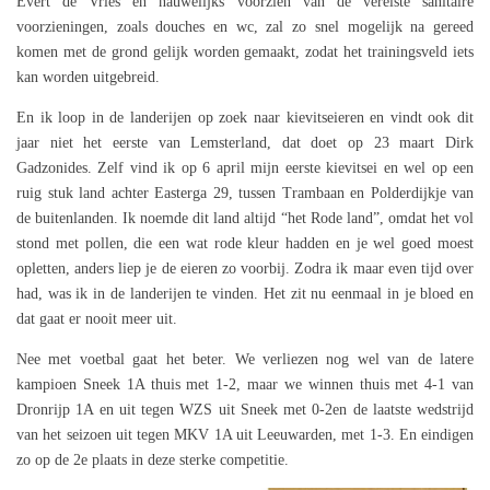
Evert de Vries en nauwelijks voorzien van de vereiste sanitaire
voorzieningen, zoals douches en wc, zal zo snel mogelijk na gereed
komen met de grond gelijk worden gemaakt, zodat het trainingsveld iets
kan worden uitgebreid.
En ik loop in de landerijen op zoek naar kievitseieren en vindt ook dit
jaar niet het eerste van Lemsterland, dat doet op 23 maart Dirk
Gadzonides. Zelf vind ik op 6 april mijn eerste kievitsei en wel op een
ruig stuk land achter Easterga 29, tussen Trambaan en Polderdijkje van
de buitenlanden. Ik noemde dit land altijd “het Rode land”, omdat het vol
stond met pollen, die een wat rode kleur hadden en je wel goed moest
opletten, anders liep je de eieren zo voorbij. Zodra ik maar even tijd over
had, was ik in de landerijen te vinden. Het zit nu eenmaal in je bloed en
dat gaat er nooit meer uit.
Nee met voetbal gaat het beter. We verliezen nog wel van de latere
kampioen Sneek 1A thuis met 1-2, maar we winnen thuis met 4-1 van
Dronrijp 1A en uit tegen WZS uit Sneek met 0-2en de laatste wedstrijd
van het seizoen uit tegen MKV 1A uit Leeuwarden, met 1-3. En eindigen
zo op de 2e plaats in deze sterke competitie.