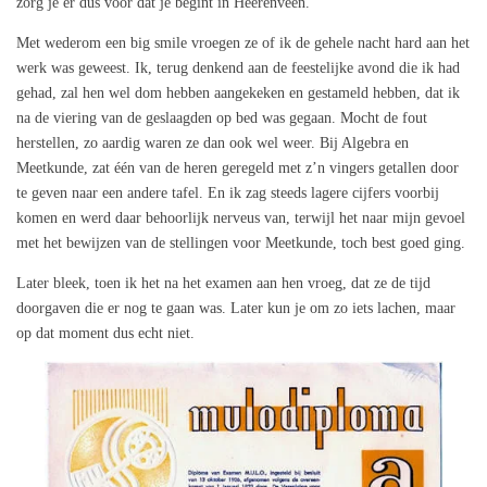
zorg je er dus voor dat je begint in Heerenveen.
Met wederom een big smile vroegen ze of ik de gehele nacht hard aan het
werk was geweest. Ik, terug denkend aan de feestelijke avond die ik had
gehad, zal hen wel dom hebben aangekeken en gestameld hebben, dat ik
na de viering van de geslaagden op bed was gegaan. Mocht de fout
herstellen, zo aardig waren ze dan ook wel weer. Bij Algebra en
Meetkunde, zat één van de heren geregeld met z’n vingers getallen door
te geven naar een andere tafel. En ik zag steeds lagere cijfers voorbij
komen en werd daar behoorlijk nerveus van, terwijl het naar mijn gevoel
met het bewijzen van de stellingen voor Meetkunde, toch best goed ging.
Later bleek, toen ik het na het examen aan hen vroeg, dat ze de tijd
doorgaven die er nog te gaan was. Later kun je om zo iets lachen, maar
op dat moment dus echt niet.