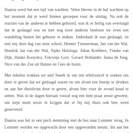
Daarna werd het een tijd van wachten. Velen bleven in de hal wachten op
het moment dat je werd binnen geroepen voor de uitslag. Na ook de
reacties van de anderen te hebben gehoord, was ik er heilig van overtuigd
dat ik geslaagd was en met nog twee anderen besloten we even een
wandeling buiten het gebouw te maken. Inderdaad ik was geslaagd, en
met mij deze dag van onze school, Hennie Timmerman, Jan van der Wal,
Hendrik Jan van der Wal, Sipke Hulzinga, Johan Krebbers, Tineke van
Dijk, Hanke Kooystra, Folcwijn Gort, Gerard Hollander, Janna de Jong,
Nico van der Zee uit Rutten en Cees de bruin.
Met enkelen trokken we snel Sneek in om een telefooncel te zoeken om
door te geven dat we geslaagd waren en om alvast een biertje te drinken
en aan het thuisfront door te geven, alvast bier voor de avond koud te
zetten. Was in de dagen hieraan vooraf nog een hele praat sessie geweest,
om mijn mem zover te krijgen dat er bij mij thuis ook bier werd
geserveerd.
Daarna was het in een juich stemming met de bus naar Lemmer terug. In
Lemmer werden we opgewacht door een opgewonden meute, die aan het