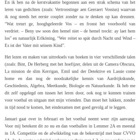
En ik ben na de kerstvakantie begonnen aan een strak schema van het
leren van gedichten (zoals: Vertroostinge aen Geeraert Vossius) waarvan
ik nog steeds het eerste couplet zonder na te denken op kan dreunen.
“Wat treurt ge, hooghgeleerde Vos – en fronst het voorhoofd van
verdriet. – Beny uw soon den hemel niet – de hemel treckt: ay laet hem
los” en natuurlijk Erlköning, “Wer reitet so spät durch Nacht und Wind –
Es ist der Vater mit seinem Kind”.
Het lezen en maken van uittreksels van boeken in vier verschillende talen
(zoals: Bint, De Herberg met het hoefijzer, delen uit de Camera Obscura,
La mission de slim Kerrigan, Emil und der Detektive en Lassie come
home en dan nog de noodzakelijke kennis van Aardrijkskunde,
Geschiedenis, Algebra, Meetkunde, Biologie en Natuurkunde. Ik heb me
dit zelf opgelegd om tussen het leren door, ook nog te kunnen trainen
voor voetbal en uitgaan met mijn vrienden. Dan moet het lukken, zonder
in tijd nood te komen, het eindexamen met goed gevolg af te leggen.
Januari gaat over in februari en het voetbal neemt weer zijn aanvang.
Voor mij betekent dit zo nu en dan voetballen in Lemmer 2A en meestal
in 1A. Competitie en de afwikkeling van de bekerstrijd met buur CVVO