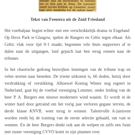
Tekst van Feenstra uit de Zuid Friesland
Het voetbaljaar begint echter met een verschrikkelijk drama in Engeland.
Op Ibrox Park te Glasgow, spelen de Rangers en Celtic tegen elkaar. Als
Celtic vlak voor tijd 0-1 maakt, begonnen vele thuis supporters af te
dalen naar de uitgangen, luid gejuich laat hen terug rennen naar de
tribunes.
In het chaotische gedrang bezwijken leuningen van de tribune trap en
velen storten naar beneden. De trieste uitkomst is, 66 doden, hetzij door
verdrukking of verstikking. Alhoewel Koning Winter nog regeert in
Nederland, gaat bij de voetbal vereniging Lemmer, onder leiding van de
heer P. A. Burgers een nieuwe modernere wind waaien. Er wordt in de
winter hard door getraind om het vorig jaar verloren gegane terrein, de
derde klasse KNVB, weer terug te winnen. Talentvolle A-junioren
worden reeds bij de training van de eerste selectie gehaald, om vast te
wennen. En de heer Burgers denkt ook aan de welpen en zelfs een fusie
met zuster vereniging CVVO komt in zijn plannen voor.