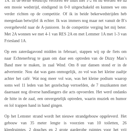
1A. In de eerste wedstrijd verloren we thuis met 1-2 en nu werden we na
een mooie wedstrijd, eindigend in 0-0 uitgeschakeld en kunnen we ons
verder richten op de competitie. Of ik in beide bekerwedstrijden heb
meegedaan betwijfel ik echter. Ik was immers nog maar net vanuit de B’s
overgeheveld naar de A-junioren. In de competitie verging het mij beter.
Met 2A wonnen we met 4-1 van RES 2A en met Lemmer 1A met 1-3 van
Friesland 1A.
Op een zaterdagavond midden in februari, stappen wij op de fiets om
naar Echtenerbrug te gaan om daar een optreden van de Dizzy Man’s
Band mee te maken, in zaal Wind. Om 8 uur dansen stond er in de
advertentie. Nou dat was gans onmogelijk, zo vol was het kleine zaaltje
achter het café. Wat nog meer vol was, was het kleine podium waarop
soms wel 11 leden van het gezelschap vertoefden, de 7 muzikanten met
daarnaast nog diverse handlangers die acts opvoerden. Het werd ondanks
de hitte in de zaal, een onvergetelijk optreden, waarin muziek en humor
en lol trappen hand in hand gingen.
Op het Lemster strand wordt het nieuwe strandgebouw opgeleverd. Het
gebouw van 35 meter lengte is voorzien van 10 toiletten, 26
kleedruimtes, 2 douches en 2 grote garderobe ruimtes voor het vrij