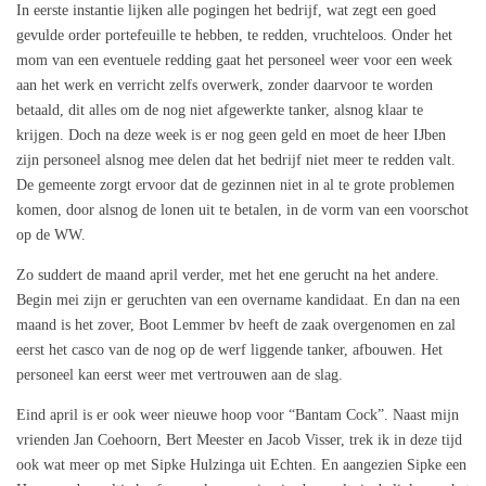
In eerste instantie lijken alle pogingen het bedrijf, wat zegt een goed
gevulde order portefeuille te hebben, te redden, vruchteloos. Onder het
mom van een eventuele redding gaat het personeel weer voor een week
aan het werk en verricht zelfs overwerk, zonder daarvoor te worden
betaald, dit alles om de nog niet afgewerkte tanker, alsnog klaar te
krijgen. Doch na deze week is er nog geen geld en moet de heer IJben
zijn personeel alsnog mee delen dat het bedrijf niet meer te redden valt.
De gemeente zorgt ervoor dat de gezinnen niet in al te grote problemen
komen, door alsnog de lonen uit te betalen, in de vorm van een voorschot
op de WW.
Zo suddert de maand april verder, met het ene gerucht na het andere.
Begin mei zijn er geruchten van een overname kandidaat. En dan na een
maand is het zover, Boot Lemmer bv heeft de zaak overgenomen en zal
eerst het casco van de nog op de werf liggende tanker, afbouwen. Het
personeel kan eerst weer met vertrouwen aan de slag.
Eind april is er ook weer nieuwe hoop voor “Bantam Cock”. Naast mijn
vrienden Jan Coehoorn, Bert Meester en Jacob Visser, trek ik in deze tijd
ook wat meer op met Sipke Hulzinga uit Echten. En aangezien Sipke een