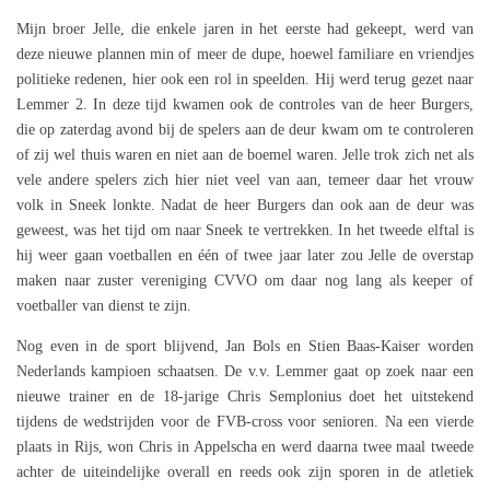
Mijn broer Jelle, die enkele jaren in het eerste had gekeept, werd van
deze nieuwe plannen min of meer de dupe, hoewel familiare en vriendjes
politieke redenen, hier ook een rol in speelden. Hij werd terug gezet naar
Lemmer 2. In deze tijd kwamen ook de controles van de heer Burgers,
die op zaterdag avond bij de spelers aan de deur kwam om te controleren
of zij wel thuis waren en niet aan de boemel waren. Jelle trok zich net als
vele andere spelers zich hier niet veel van aan, temeer daar het vrouw
volk in Sneek lonkte. Nadat de heer Burgers dan ook aan de deur was
geweest, was het tijd om naar Sneek te vertrekken. In het tweede elftal is
hij weer gaan voetballen en één of twee jaar later zou Jelle de overstap
maken naar zuster vereniging CVVO om daar nog lang als keeper of
voetballer van dienst te zijn.
Nog even in de sport blijvend, Jan Bols en Stien Baas-Kaiser worden
Nederlands kampioen schaatsen. De v.v. Lemmer gaat op zoek naar een
nieuwe trainer en de 18-jarige Chris Semplonius doet het uitstekend
tijdens de wedstrijden voor de FVB-cross voor senioren. Na een vierde
plaats in Rijs, won Chris in Appelscha en werd daarna twee maal tweede
achter de uiteindelijke overall en reeds ook zijn sporen in de atletiek