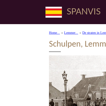
Ga
SPANVIS
direct
naar
de
hoofdinhoud
Home...
»
Lemmer...
»
De straten in Le
Schulpen, Lemm