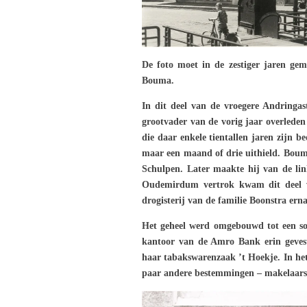
De foto moet in de zestiger jaren ge
Bouma.
In dit deel van de vroegere Andringas
grootvader van de vorig jaar overlede
die daar enkele tientallen jaren zijn be
maar een maand of drie uithield. Boum
Schulpen. Later maakte hij van de lin
Oudemirdum vertrok kwam dit deel v
drogisterij van de familie Boonstra ern
Het geheel werd omgebouwd tot een soo
kantoor van de Amro Bank erin geves
haar tabakswarenzaak ’t Hoekje. In het
paar andere bestemmingen – makelaarska