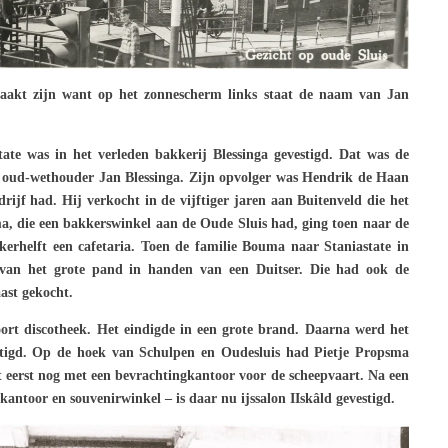
maakt zijn want op het zonnescherm links staat de naam van Jan
tate was in het verleden bakkerij Blessinga gevestigd. Dat was de
n oud-wethouder Jan Blessinga. Zijn opvolger was Hendrik de Haan
drijf had. Hij verkocht in de vijftiger jaren aan Buitenveld die het
a, die een bakkerswinkel aan de Oude Sluis had, ging toen naar de
kerhelft een cafetaria. Toen de familie Bouma naar Staniastate in
an het grote pand in handen van een Duitser. Die had ook de
aast gekocht.
rt discotheek. Het eindigde in een grote brand. Daarna werd het
tigd. Op de hoek van Schulpen en Oudesluis had Pietje Propsma
 eerst nog met een bevrachtingkantoor voor de scheepvaart. Na een
ntoor en souvenirwinkel – is daar nu ijssalon IIskâld gevestigd.