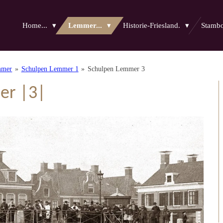
Home...
Lemmer...
Historie-Friesland.
Stam
mmer
»
Schulpen Lemmer 1
»
Schulpen Lemmer 3
er |3|