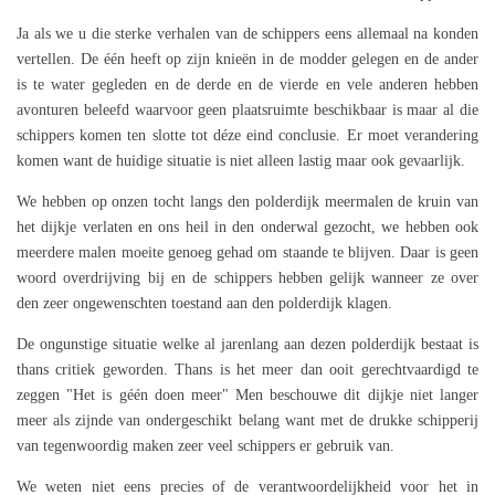
Ja als we u die sterke verhalen van de schippers eens allemaal na konden
vertellen. De één heeft op zijn knieën in de modder gelegen en de ander
is te water gegleden en de derde en de vierde en vele anderen hebben
avonturen beleefd waarvoor geen plaatsruimte beschikbaar is maar al die
schippers komen ten slotte tot déze eind conclusie. Er moet verandering
komen want de huidige situatie is niet alleen lastig maar ook gevaarlijk.
We hebben op onzen tocht langs den polderdijk meermalen de kruin van
het dijkje verlaten en ons heil in den onderwal gezocht, we hebben ook
meerdere malen moeite genoeg gehad om staande te blijven. Daar is geen
woord overdrijving bij en de schippers hebben gelijk wanneer ze over
den zeer ongewenschten toestand aan den polderdijk klagen.
De ongunstige situatie welke al jarenlang aan dezen polderdijk bestaat is
thans critiek geworden. Thans is het meer dan ooit gerechtvaardigd te
zeggen "Het is géén doen meer" Men beschouwe dit dijkje niet langer
meer als zijnde van ondergeschikt belang want met de drukke schipperij
van tegenwoordig maken zeer veel schippers er gebruik van.
We weten niet eens precies of de verantwoordelijkheid voor het in