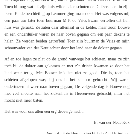
Toen hij nog wat uit zijn huis wilde halen schoten de Duitsers hem in zijn
been. En de beschieting op Lemmer ging maar door. Het was volgens mij
een paar uur later toen buurman M.F. de Vries kwam vertellen dat hun
huis was geraakt. Ze zaten daar allemaal in de kelder, maar zoon Bouwe
en een onderduiker waren ne naar boven gegaan om een paar dekens te
halen. Ze werden beiden getroffen! Toen zijn buurman de Vries en mijn
schoonvader van der Neut achter door het land naar de dokter gegaan.
Af en toe lagen ze plat op de grond vanwege het schieten, maar ze zijn
toch bij de dokter aan gekomen en met z’n drieën kwamen ze door het
land weer terug. Met Bouwe leek het niet zo goed. Die is, toen het
schieten afgelopen was, bij ons in het kantoor gebracht. Wij waren
ondertussen al weer naar boven gegaan, De volgende dag is Bouwe nog
met veel moeite naar het ziekenhuis in Heerenveen gebracht, maar het
mocht niet meer baten.
Het was voor ons allen een erg droevige nacht.
E. van der Neut-Kok
Verhaal uit de Herdenking bijlage Zuid Friesland