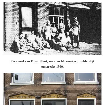
Personeel van D. v.d.Neut, mast en blokmakerij Polderdijk
omstreeks 1940.