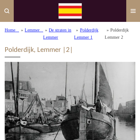
Ga
direct
naar
de
Home...
»
Lemmer...
»
De straten in
»
Polderdijk
»
Polderdijk
hoofdinhoud
Lemmer
Lemmer 1
Lemmer 2
Polderdijk, Lemmer |2|