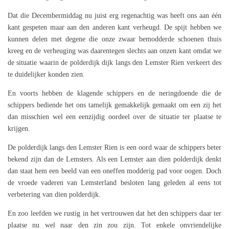
Dat die Decembermiddag nu juist erg regenachtig was heeft ons aan één
kant gespeten maar aan den anderen kant verheugd. De spijt hebben we
kunnen delen met degene die onze zwaar bemodderde schoenen thuis
kreeg en de verheuging was daarentegen slechts aan onzen kant omdat we
de situatie waarin de polderdijk dijk langs den Lemster Rien verkeert des
te duidelijker konden zien.
En voorts hebben de klagende schippers en de neringdoende die de
schippers bediende het ons tamelijk gemakkelijk gemaakt om een zij het
dan misschien wel een eenzijdig oordeel over de situatie ter plaatse te
krijgen.
De polderdijk langs den Lemster Rien is een oord waar de schippers beter
bekend zijn dan de Lemsters. Als een Lemster aan dien polderdijk denkt
dan staat hem een beeld van een oneffen modderig pad voor oogen. Doch
de vroede vaderen van Lemsterland besloten lang geleden al eens tot
verbetering van dien polderdijk.
En zoo leefden we rustig in het vertrouwen dat het den schippers daar ter
plaatse nu wel naar den zin zou zijn. Tot enkele onvriendelijke