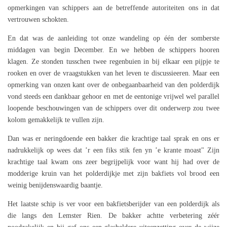
opmerkingen van schippers aan de betreffende autoriteiten ons in dat
vertrouwen schokten.
En dat was de aanleiding tot onze wandeling op één der somberste
middagen van begin December. En we hebben de schippers hooren
klagen. Ze stonden tusschen twee regenbuien in bij elkaar een pijpje te
rooken en over de vraagstukken van het leven te discussieeren. Maar een
opmerking van onzen kant over de onbegaanbaarheid van den polderdijk
vond steeds een dankbaar gehoor en met de eentonige vrijwel wel parallel
loopende beschouwingen van de schippers over dit onderwerp zou twee
kolom gemakkelijk te vullen zijn.
Dan was er neringdoende een bakker die krachtige taal sprak en ons er
nadrukkelijk op wees dat ’r een fiks stik fen yn ’e krante moast" Zijn
krachtige taal kwam ons zeer begrijpelijk voor want hij had over de
modderige kruin van het polderdijkje met zijn bakfiets vol brood een
weinig benijdenswaardig baantje.
Het laatste schip is ver voor een bakfietsberijder van een polderdijk als
die langs den Lemster Rien. De bakker achtte verbetering zéér