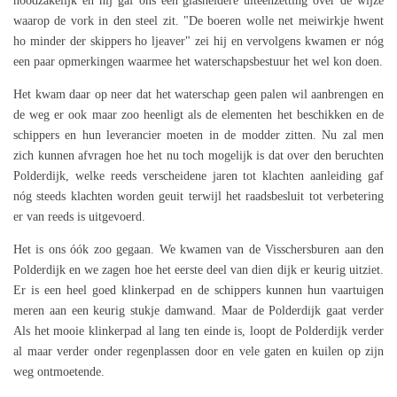
noodzakelijk en hij gaf ons een glasheldere uiteenzetting over de wijze
waarop de vork in den steel zit. "De boeren wolle net meiwirkje hwent
ho minder der skippers ho ljeaver" zei hij en vervolgens kwamen er nóg
een paar opmerkingen waarmee het waterschapsbestuur het wel kon doen.
Het kwam daar op neer dat het waterschap geen palen wil aanbrengen en
de weg er ook maar zoo heenligt als de elementen het beschikken en de
schippers en hun leverancier moeten in de modder zitten. Nu zal men
zich kunnen afvragen hoe het nu toch mogelijk is dat over den beruchten
Polderdijk, welke reeds verscheidene jaren tot klachten aanleiding gaf
nóg steeds klachten worden geuit terwijl het raadsbesluit tot verbetering
er van reeds is uitgevoerd.
Het is ons óók zoo gegaan. We kwamen van de Visschersburen aan den
Polderdijk en we zagen hoe het eerste deel van dien dijk er keurig uitziet.
Er is een heel goed klinkerpad en de schippers kunnen hun vaartuigen
meren aan een keurig stukje damwand. Maar de Polderdijk gaat verder
Als het mooie klinkerpad al lang ten einde is, loopt de Polderdijk verder
al maar verder onder regenplassen door en vele gaten en kuilen op zijn
weg ontmoetende.