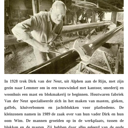
In 1928 trok Dirk van der Neut, uit Alphen aan de Rijn, met zijn
gezin naar Lemmer om in een touwwinkel met kantoor, smederij en
woonhuis een mast en blokmakerij te beginnen. Houtwaren fabriek
Van der Neut specialiseerde zich in het maken van masten, gieken,
gaffels, kluiverbomen en jachtblokken voor platbodems. De
kleinzonen namen in 1989 de zaak over van hun vader Dirk en hun
oom Wim. De mannen groeiden op in de werkplaats, tussen de
blokken en de masten. Zij hebben daar alles geleerd van de oude