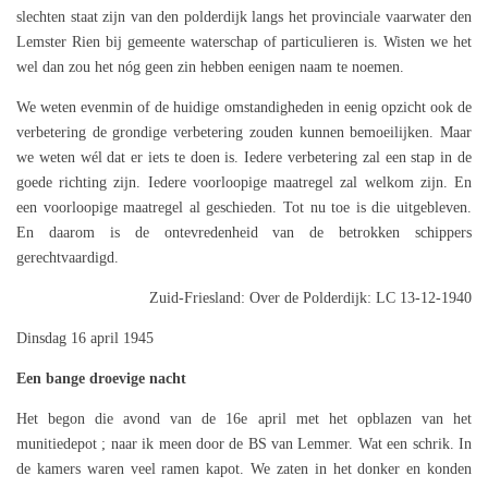
slechten staat zijn van den polderdijk langs het provinciale vaarwater den
Lemster Rien bij gemeente waterschap of particulieren is. Wisten we het
wel dan zou het nóg geen zin hebben eenigen naam te noemen.
We weten evenmin of de huidige omstandigheden in eenig opzicht ook de
verbetering de grondige verbetering zouden kunnen bemoeilijken. Maar
we weten wél dat er iets te doen is. Iedere verbetering zal een stap in de
goede richting zijn. Iedere voorloopige maatregel zal welkom zijn. En
een voorloopige maatregel al geschieden. Tot nu toe is die uitgebleven.
En daarom is de ontevredenheid van de betrokken schippers
gerechtvaardigd.
Zuid-Friesland: Over de Polderdijk: LC 13-12-1940
Dinsdag 16 april 1945
Een bange droevige nacht
Het begon die avond van de 16e april met het opblazen van het
munitiedepot ; naar ik meen door de BS van Lemmer. Wat een schrik. In
de kamers waren veel ramen kapot. We zaten in het donker en konden