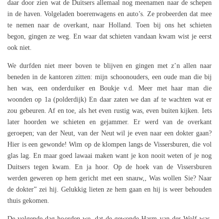
daar door zien wat de Duitsers allemaal nog meenamen naar de schepen
in de haven. Volgeladen boerenwagens en auto’s. Ze probeerden dat mee
te nemen naar de overkant, naar Holland. Toen bij ons het schieten
begon, gingen ze weg. En waar dat schieten vandaan kwam wist je eerst
ook niet.
We durfden niet meer boven te blijven en gingen met z’n allen naar
beneden in de kantoren zitten: mijn schoonouders, een oude man die bij
hen was, een onderduiker en Boukje v.d. Meer met haar man die
woonden op 1a (polderdijk) En daar zaten we dan af te wachten wat er
zou gebeuren. Af en toe, als het even rustig was, even buiten kijken. Iets
later hoorden we schieten en gejammer. Er werd van de overkant
geroepen; van der Neut, van der Neut wil je even naar een dokter gaan?
Hier is een gewonde! Wim op de klompen langs de Vissersburen, die vol
glas lag. En maar goed lawaai maken want je kon nooit weten of je nog
Duitsers tegen kwam. En ja hoor. Op de hoek van de Vissersburen
werden geweren op hem gericht met een snauw,, Was wollen Sie? Naar
de dokter” zei hij. Gelukkig lieten ze hem gaan en hij is weer behouden
thuis gekomen.
De volgende dag hoorden we, dat de gewonde Harm van der Wolf was.