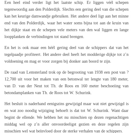
Een heel eind verder ligt het laatste schip. Er liggen véél schepen
tegenwoordig aan den Polderdijk. Slechts een gering deel van die schepen
kan het keurige damwandje gebruiken. Het andere deel ligt aan het minne
end van den Polderdijk, waar het water soms bijna tot aan de kruin van
het dijkje staat en de schepen vele meters van den wal liggen en lange
loopplanken de verbindingen tot stand brengen.
En het is ook maar een héél gering deel van de schippers dat van het
tegelpaadje profiteert. Het andere deel heeft het modderige dijkje tot z’n
voldoening en mag er voor zorgen bij donker aan boord te zijn.
De raad van Lemsterland trok op de begrooting van 1938 een post van ?
12,700 uit voor het maken van een betonwal ter lengte van 180 meter,
van D. van der Neut tot Th. de Roos en 160 meter beschoeiing van
betondamplanken van Th. de Roos tot W. Schurink.
Het besluit is naderhand eenigszins gewijzigd maar wat niet gewijzigd is
en wat zoo noodig wijziging behoeft is dat tot W. Schurink. Want daar
begint de ellende. We hebben het nu misschien op dezen regenachtigen
middag wel op z’n aller onvoordeeligst gezien en deze regelen zijn
misschien wel wat beïnvloed door de sterke verhalen van de schippers.