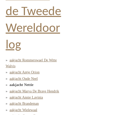
de Tweede
Wereldoor
log
aakjacht Rommerswael De Witte
Walvis
aakjacht Antje Orion
aakjacht Oude Neel
aakjacht Nettie
aakjacht Marva De Brave Hendrik
aakjacht Annie Lavinia
aakjacht Brandeman
aakjacht Wielewaal