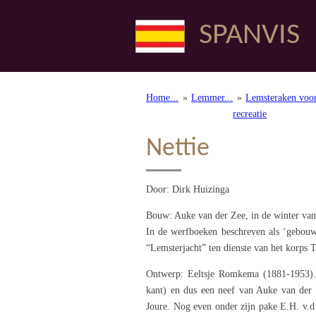
Ga
SPANVIS
direct
naar
de
hoofdinhoud
Home...
»
Lemmer...
»
Lemsteraken voo
recreatie
Nettie
Door: Dirk Huizinga
Bouw: Auke van der Zee, in de winter va
In de werfboeken beschreven als ‘gebouwd
“Lemsterjacht” ten dienste van het korps 
Ontwerp: Eeltsje Romkema (1881-1953). 
kant) en dus een neef van Auke van der
Joure. Nog even onder zijn pake E.H. v.