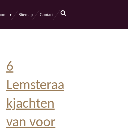
boom
Sitemap
Contact
6
Lemsteraa
kjachten
van voor