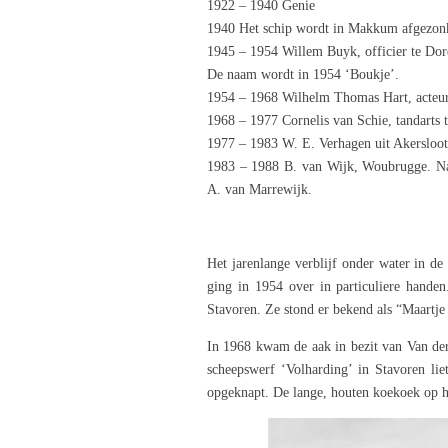
1922 – 1940 Genie
1940 Het schip wordt in Makkum afgezonk
1945 – 1954 Willem Buyk, officier te Dord
De naam wordt in 1954 ‘Boukje’.
1954 – 1968 Wilhelm Thomas Hart, acteur
1968 – 1977 Cornelis van Schie, tandarts 
1977 – 1983 W. E. Verhagen uit Akersloot
1983 – 1988 B. van Wijk, Woubrugge. Na
A. van Marrewijk.
Het jarenlange verblijf onder water in d
ging in 1954 over in particuliere handen
Stavoren. Ze stond er bekend als “Maartje 
In 1968 kwam de aak in bezit van Van der S
scheepswerf ‘Volharding’ in Stavoren li
opgeknapt. De lange, houten koekoek op he