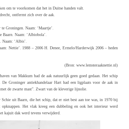
en om te voorkomen dat het in Duitse handen valt.
recht, ontfermt zich over de aak.
 te Groningen. Naam: ‘Maartje’.
te Baarn. Naam: ‘Albiobola’.
. Naam: ‘Albis’.
am: Nettie’. 1988 – 2006 H. Denee, Ermelo/Harderwijk 2006 – heden
(Bron: www.lemsteraaknettie.nl)
e haven van Makkum had de aak natuurlijk geen goed gedaan. Het schip
. De Groninger antiekhandelaar Hart had een ligplaats voor de aak in
met de zwarte mast”. Zwart van de kleverige lijnolie.
chie uit Baarn, die het schip, dat er niet best aan toe was, in 1970 bij
et opknappen. Het vlak kreeg een dubbeling en ook het interieur werd
t kajuit dak werd tevens verwijderd.