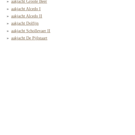
aakjacht Groote Beer
aakjacht Alcedo I
aakjacht Alcedo II
aakjacht Dolfijn
aakjacht Schollevaer II
aakjacht De Pijlstaart