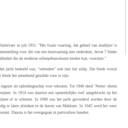
ttevaer in juli 1911: “Het fraaie vaartuig, dat geheel van staalijzer is
menstelling voor die van een luxevaartuig niet onderdoet, bevat 7 flinke
lijkheden die de moderne scheepsbouwkunst bieden kan, voorzien.”
et jacht bedoeld was, “oefenden” ook met het schip. Dat bleek vooral
r bleek het uitstekend geschikt voor te zijn.
ingezet als opleidingsschip voor rekruten. Tot 1940 deed ‘Nettie’ dienst
n mijnen. In 1914 was daartoe een opmerkelijke roef aangebracht op het
ijnen af te schieten. In 1940 zou het jacht gevorderd worden door de
ijdig te laten afzinken in de haven van Makkum. In 1945 werd het weer
enant. Daarna is het overgegaan in particuliere handen: