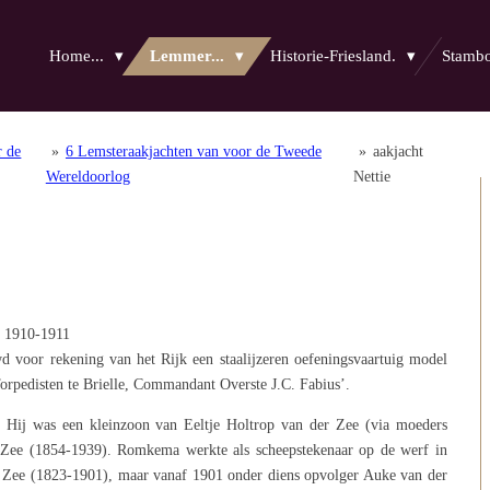
Home...
Lemmer...
Historie-Friesland.
Stam
r de
»
6 Lemsteraakjachten van voor de Tweede
»
aakjacht
Wereldoorlog
Nettie
n 1910-1911
 voor rekening van het Rijk een staalijzeren oefeningsvaartuig model
Torpedisten te Brielle, Commandant Overste J.C. Fabius’.
Hij was een kleinzoon van Eeltje Holtrop van der Zee (via moeders
 Zee (1854-1939). Romkema werkte als scheepstekenaar op de werf in
d Zee (1823-1901), maar vanaf 1901 onder diens opvolger Auke van der