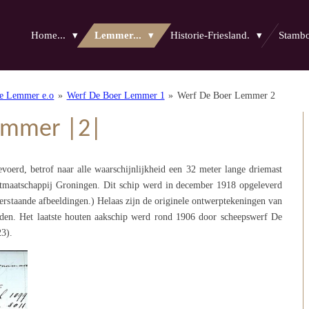
Home...
Lemmer...
Historie-Friesland.
Stam
te Lemmer e.o
»
Werf De Boer Lemmer 1
»
Werf De Boer Lemmer 2
emmer |2|
voerd, betrof naar alle waarschijnlijkheid een 32 meter lange driemast
tmaatschappij Groningen. Dit schip werd in december 1918 opgeleverd
erstaande afbeeldingen.) Helaas zijn de originele ontwerptekeningen van
den. Het laatste houten aakschip werd rond 1906 door scheepswerf De
3).