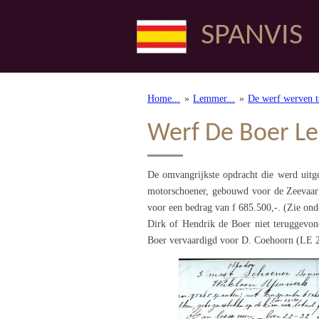
Ga
SPANVIS
direct
naar
de
hoofdinhoud
Home...
»
Lemmer...
»
De werf werven 
Werf De Boer L
De omvangrijkste opdracht die werd uitge
motorschoener, gebouwd voor de Zeevaar
voor een bedrag van f 685.500,-. (Zie ond
Dirk of Hendrik de Boer niet teruggevon
Boer vervaardigd voor D. Coehoorn (LE 2