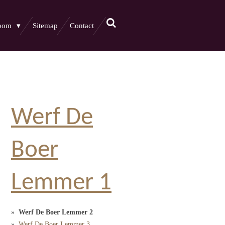
boom
Sitemap
Contact
Werf De
Boer
Lemmer 1
Werf De Boer Lemmer 2
Werf De Boer Lemmer 3