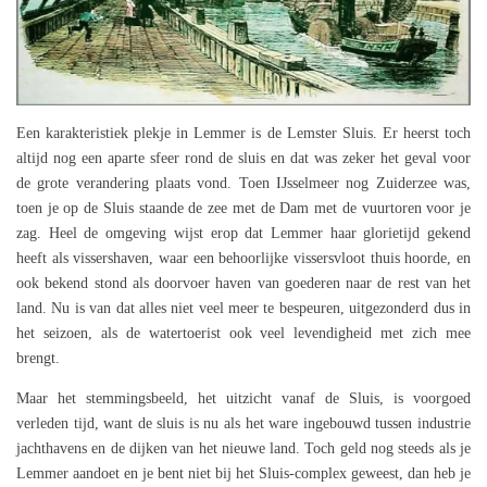
Een karakteristiek plekje in Lemmer is de Lemster Sluis. Er heerst toch
altijd nog een aparte sfeer rond de sluis en dat was zeker het geval voor
de grote verandering plaats vond. Toen IJsselmeer nog Zuiderzee was,
toen je op de Sluis staande de zee met de Dam met de vuurtoren voor je
zag. Heel de omgeving wijst erop dat Lemmer haar glorietijd gekend
heeft als vissershaven, waar een behoorlijke vissersvloot thuis hoorde, en
ook bekend stond als doorvoer haven van goederen naar de rest van het
land. Nu is van dat alles niet veel meer te bespeuren, uitgezonderd dus in
het seizoen, als de watertoerist ook veel levendigheid met zich mee
brengt.
Maar het stemmingsbeeld, het uitzicht vanaf de Sluis, is voorgoed
verleden tijd, want de sluis is nu als het ware ingebouwd tussen industrie
jachthavens en de dijken van het nieuwe land. Toch geld nog steeds als je
Lemmer aandoet en je bent niet bij het Sluis-complex geweest, dan heb je