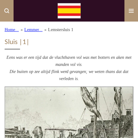
Ga
direct
naar
de
Home...
»
Lemmer...
»
Lemstersluis 1
hoofdinhoud
Sluis |1|
Eens was er een tijd dat de vluchthaven vol was met botters en aken met
manden vol vis.
Die buiten op zee altijd flink werd gevangen; we weten thans dat dat
verleden is.