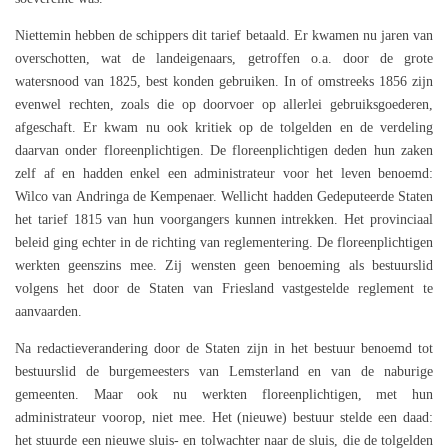
Niettemin hebben de schippers dit tarief betaald. Er kwamen nu jaren van
overschotten, wat de landeigenaars, getroffen o.a. door de grote
watersnood van 1825, best konden gebruiken. In of omstreeks 1856 zijn
evenwel rechten, zoals die op doorvoer op allerlei gebruiksgoederen,
afgeschaft. Er kwam nu ook kritiek op de tolgelden en de verdeling
daarvan onder floreenplichtigen. De floreenplichtigen deden hun zaken
zelf af en hadden enkel een administrateur voor het leven benoemd:
Wilco van Andringa de Kempenaer. Wellicht hadden Gedeputeerde Staten
het tarief 1815 van hun voorgangers kunnen intrekken. Het provinciaal
beleid ging echter in de richting van reglementering. De floreenplichtigen
werkten geenszins mee. Zij wensten geen benoeming als bestuurslid
volgens het door de Staten van Friesland vastgestelde reglement te
aanvaarden.
Na redactieverandering door de Staten zijn in het bestuur benoemd tot
bestuurslid de burgemeesters van Lemsterland en van de naburige
gemeenten. Maar ook nu werkten floreenplichtigen, met hun
administrateur voorop, niet mee. Het (nieuwe) bestuur stelde een daad:
het stuurde een nieuwe sluis- en tolwachter naar de sluis, die de tolgelden