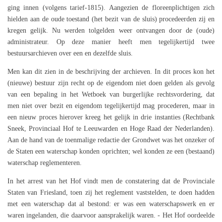
ging innen (volgens tarief-1815). Aangezien de floreenplichtigen zich
hielden aan de oude toestand (het bezit van de sluis) procedeerden zij en
kregen gelijk. Nu werden tolgelden weer ontvangen door de (oude)
administrateur. Op deze manier heeft men tegelijkertijd twee
bestuursarchieven over een en dezelfde sluis.
Men kan dit zien in de beschrijving der archieven. In dit proces kon het
(nieuwe) bestuur zijn recht op de eigendom niet doen gelden als gevolg
van een bepaling in het Wetboek van burgerlijke rechtsvordering, dat
men niet over bezit en eigendom tegelijkertijd mag procederen, maar in
een nieuw proces hierover kreeg het gelijk in drie instanties (Rechtbank
Sneek, Provinciaal Hof te Leeuwarden en Hoge Raad der Nederlanden).
Aan de hand van de toenmalige redactie der Grondwet was het onzeker of
de Staten een waterschap konden oprichten; wel konden ze een (bestaand)
waterschap reglementeren.
In het arrest van het Hof vindt men de constatering dat de Provinciale
Staten van Friesland, toen zij het reglement vaststelden, te doen hadden
met een waterschap dat al bestond: er was een waterschapswerk en er
waren ingelanden, die daarvoor aansprakelijk waren. - Het Hof oordeelde