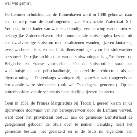
wel wat gemist.
De Lemmer schutsluis aan de Binnenhaven werd in 1888 gebouwd naar
een ontwerp van de hoofdingenieur van Provinciale Waterstaat S.J.
Vermaas, in het kader van waterstaatkundige vernieuwing van de toen zo
belangrijke Zuiderzeehaven. Het monumentale sluiscomplex bestaat uit
een ovaalvormige sluiskom met basaltstenen wanden, ijzeren lantarens,
twee wachtershuisjes en een blok dienstwoningen voor het sluiswachter
personeel. De rijke architectuur van de sluiswoningen is geïnspireerd op
Belgische en Franse voorbeelden. Op de sluishoofden staat een
wachthuisje en een peilschaalhuisje, in dezelfde architectuur als de
dienstwoningen. De eenlaags woningen zijn voorzien van trapgevels en
horizontale witte sierbanden (ook wel ''speklagen'' genoemd). Op de
buitenhoofden van de schutsluis staan sierlijke ijzeren lantarens.
Toen in 1951 de Prinses Margrietluis bij Tacozijl, gereed kwam en de
tijdrovende doorvaart van het beroepsvervoer door de Lemmer verviel,
werd door het provinciaal bestuur aan de gemeente Lemsterland de
gelegenheid geboden de Sluis over te nemen. Gelukkig heeft het
gemeente bestuur niet geaarzeld en is de Sluis nu eigendom van