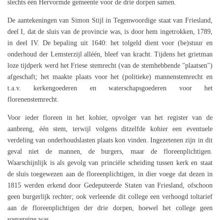
slechts één Hervormde gemeente voor de drie dorpen samen.
De aantekeningen van Simon Stijl in Tegenwoordige staat van Friesland,
deel I, dat de sluis van de provincie was, is door hem ingetrokken, 1789,
in deel IV. De bepaling uit 1640: het tolgeld dient voor (be)stuur en
onderhoud der Lemsterzijl alléén, bleef van kracht. Tijdens het grietman
loze tijdperk werd het Friese stemrecht (van de stemhebbende "plaatsen")
afgeschaft; het maakte plaats voor het (politieke) mannenstemrecht en
t.a.v. kerkengoederen en waterschapsgoederen voor het
florenenstemrecht.
Voor ieder floreen in het kohier, opvolger van het register van de
aanbreng, één stem, terwijl volgens ditzelfde kohier een eventuele
verdeling van onderhoudslasten plaats kon vinden. Ingezetenen zijn in dit
geval niet de mannen, de burgers, maar de floreenplichtigen.
Waarschijnlijk is als gevolg van princiële scheiding tussen kerk en staat
de sluis toegewezen aan de floreenplichtigen, in dier voege dat dezen in
1815 werden erkend door Gedeputeerde Staten van Friesland, ofschoon
geen burgerlijk rechter; ook verleende dit college een verhoogd toltarief
aan de floreenplichtigen der drie dorpen, hoewel het college geen
soevereine was.