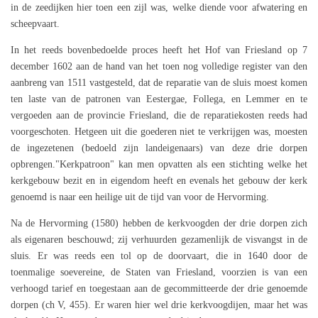
in de zeedijken hier toen een zijl was, welke diende voor afwatering en
scheepvaart.
In het reeds bovenbedoelde proces heeft het Hof van Friesland op 7
december 1602 aan de hand van het toen nog volledige register van den
aanbreng van 1511 vastgesteld, dat de reparatie van de sluis moest komen
ten laste van de patronen van Eestergae, Follega, en Lemmer en te
vergoeden aan de provincie Friesland, die de reparatiekosten reeds had
voorgeschoten. Hetgeen uit die goederen niet te verkrijgen was, moesten
de ingezetenen (bedoeld zijn landeigenaars) van deze drie dorpen
opbrengen."Kerkpatroon" kan men opvatten als een stichting welke het
kerkgebouw bezit en in eigendom heeft en evenals het gebouw der kerk
genoemd is naar een heilige uit de tijd van voor de Hervorming.
Na de Hervorming (1580) hebben de kerkvoogden der drie dorpen zich
als eigenaren beschouwd; zij verhuurden gezamenlijk de visvangst in de
sluis. Er was reeds een tol op de doorvaart, die in 1640 door de
toenmalige soevereine, de Staten van Friesland, voorzien is van een
verhoogd tarief en toegestaan aan de gecommitteerde der drie genoemde
dorpen (ch V, 455). Er waren hier wel drie kerkvoogdijen, maar het was