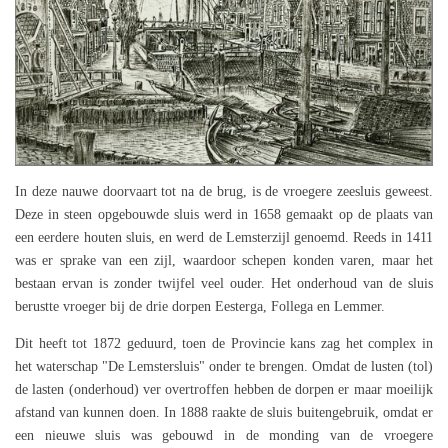
In deze nauwe doorvaart tot na de brug, is de vroegere zeesluis geweest.
Deze in steen opgebouwde sluis werd in 1658 gemaakt op de plaats van
een eerdere houten sluis, en werd de Lemsterzijl genoemd. Reeds in 1411
was er sprake van een zijl, waardoor schepen konden varen, maar het
bestaan ervan is zonder twijfel veel ouder. Het onderhoud van de sluis
berustte vroeger bij de drie dorpen Eesterga, Follega en Lemmer.
Dit heeft tot 1872 geduurd, toen de Provincie kans zag het complex in
het waterschap "De Lemstersluis" onder te brengen. Omdat de lusten (tol)
de lasten (onderhoud) ver overtroffen hebben de dorpen er maar moeilijk
afstand van kunnen doen. In 1888 raakte de sluis buitengebruik, omdat er
een nieuwe sluis was gebouwd in de monding van de vroegere