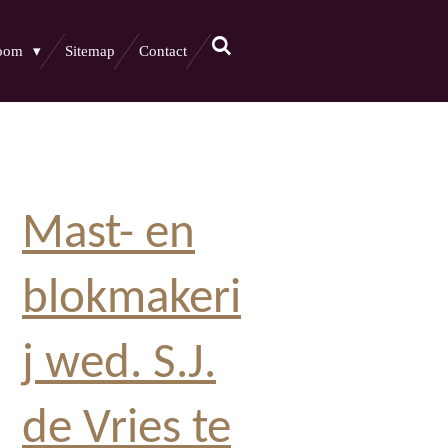
boom
Sitemap
Contact
Mast- en
blokmakeri
j wed. S.J.
de Vries te