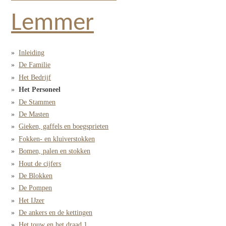
Lemmer
Inleiding
De Familie
Het Bedrijf
Het Personeel
De Stammen
De Masten
Gieken, gaffels en boegsprieten
Fokken- en kluiverstokken
Bomen, palen en stokken
Hout de cijfers
De Blokken
De Pompen
Het IJzer
De ankers en de kettingen
Het touw en het draad 1