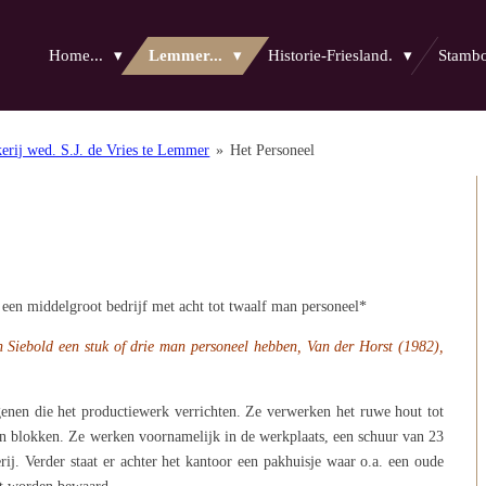
Home...
Lemmer...
Historie-Friesland.
Stam
erij wed. S.J. de Vries te Lemmer
»
Het Personeel
een middelgroot bedrijf met acht tot twaalf man personeel*
n Siebold een stuk of drie man personeel
hebben, Van der Horst (1982),
genen die het productiewerk verrichten. Ze verwerken het ruwe hout tot
n blokken. Ze werken voornamelijk in de werkplaats, een schuur van 23
ij. Verder staat er achter het kantoor een pakhuisje waar o.a. een oude