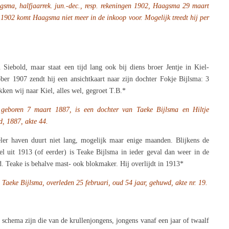
sma, halfjaarrek. jun.-dec., resp. rekeningen
1902, Haagsma 29 maart
n 1902
komt Haagsma niet meer in de inkoop voor. Mogelijk treedt hij per
 Siebold, maar staat een tijd lang ook bij diens broer Jentje in Kiel-
er 1907 zendt hij een ansichtkaart naar zijn dochter Fokje Bijlsma: 3
en wij naar Kiel, alles wel, gegroet T.B.*
 geboren 7 maart 1887, is een dochter van
Taeke Bijlsma en Hiltje
, 1887, akte 44.
ler haven duurt niet lang, mogelijk maar enige maanden. Blijkens de
el uit 1913 (of eerder) is Teake Bijlsma in ieder geval dan weer in de
. Teake is behalve mast- ook blokmaker. Hij overlijdt in 1913*
 Taeke Bijlsma, overleden 25 februari,
oud 54 jaar, gehuwd, akte nr. 19.
schema zijn die van de krullenjongens, jongens vanaf een jaar of twaalf