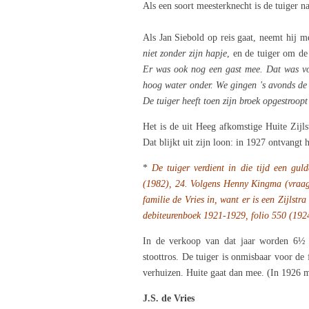
Als een soort meesterknecht is de tuiger n
Als Jan Siebold op reis gaat, neemt hij 
niet zonder zijn hapje
, en de tuiger om de
Er was ook nog een gast mee. Dat was voo
hoog water onder. We gingen 's avonds d
De tuiger heeft toen zijn broek opgestroop
Het is de uit Heeg afkomstige Huite Zijls
Dat blijkt uit zijn loon: in 1927 ontvangt
*
De tuiger verdient in die tijd een gu
(1982), 24. Volgens Henny Kingma (vraa
familie de Vries in,
want er is een Zijlstra
debiteurenboek 1921-1929, folio 550 (192
In de verkoop van dat jaar worden 6½
stoottros. De tuiger is onmisbaar voor de
verhuizen. Huite gaat dan mee. (In 1926 m
J.S. de Vries