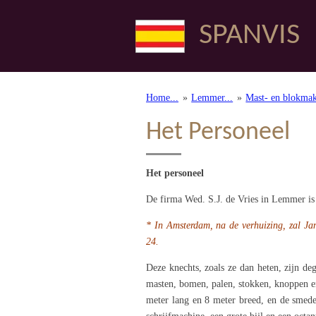
Ga
SPANVIS
direct
naar
de
hoofdinhoud
Home...
»
Lemmer...
»
Mast- en blokmak
Het Personeel
Het personeel
De firma Wed. S.J. de Vries in Lemmer is 
* In Amsterdam, na de verhuizing, zal Ja
24.
Deze knechts, zoals ze dan heten, zijn de
masten, bomen, palen, stokken, knoppen e
meter lang en 8 meter breed, en de smeder