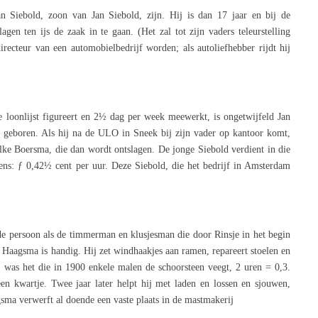
n Siebold, zoon van Jan Siebold, zijn. Hij is dan 17 jaar en bij de
gen ten ijs de zaak in te gaan. (Het zal tot zijn vaders teleurstelling
recteur van een automobielbedrijf worden; als autoliefhebber rijdt hij
 loonlijst figureert en 2½ dag per week meewerkt, is ongetwijfeld Jan
 geboren. Als hij na de ULO in Sneek bij zijn vader op kantoor komt,
lke Boersma, die dan wordt ontslagen. De jonge Siebold verdient in die
gens: ƒ 0,42½ cent per uur. Deze Siebold, die het bedrijf in Amsterdam
de persoon als de timmerman en klusjesman die door Rinsje in het begin
Haagsma is handig. Hij zet windhaakjes aan ramen, repareert stoelen en
j was het die in 1900 enkele malen de schoorsteen veegt, 2 uren = 0,3.
n kwartje. Twee jaar later helpt hij met laden en lossen en sjouwen,
sma verwerft al doende een vaste plaats in de mastmakerij