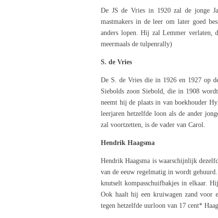
De JS de Vries in 1920 zal de jonge Ja
mastmakers in de leer om later goed besla
anders lopen. Hij zal Lemmer verlaten, di
meermaals de tulpenrally)
S. de Vries
De S. de Vries die in 1926 en 1927 op de
Siebolds zoon Siebold, die in 1908 wordt
neemt hij de plaats in van boekhouder Hy
leerjaren hetzelfde loon als de ander jon
zal voortzetten, is de vader van Carol.
Hendrik Haagsma
Hendrik Haagsma is waarschijnlijk dezelf
van de eeuw regelmatig in wordt gehuurd. 
knutselt kompasschuifbakjes in elkaar. Hi
Ook haalt hij een kruiwagen zand voor ee
tegen hetzelfde uurloon van 17 cent* Haag