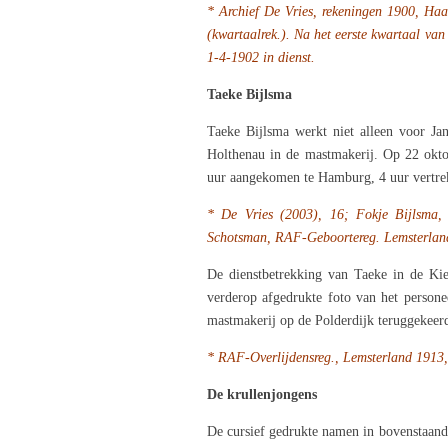
* Archief De Vries, rekeningen 1900, Haag
(kwartaalrek.). Na het eerste kwartaal va
1-4-1902 in
dienst.
Taeke Bijlsma
Taeke Bijlsma werkt niet alleen voor Jan
Holthenau in de mastmakerij. Op 22 oktob
uur aangekomen te Hamburg, 4 uur vertrekk
* De Vries (2003), 16; Fokje Bijlsma,
Schotsman, RAF-Geboortereg. Lemsterland
De dienstbetrekking van Taeke in de Kie
verderop afgedrukte foto van het persone
mastmakerij op de Polderdijk teruggekeerd
* RAF-Overlijdensreg., Lemsterland 1913,
De krullenjongens
De cursief gedrukte namen in bovenstaand 