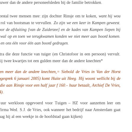
auwer dan de andere personeelsleden bij de familie betrokken.
meestal twee mensen mee: zijn dochter Rinsje om te koken,
want hij wou
 rol van bootsman te vervullen.
Zo zijn we een keer in Kampen geweest.
r de afsluiting [van de Zuiderzee] en de kades van Kampen liepen bij
e wal op en toen we terugkwamen konden we niet meer aan boord komen.
t en ons één voor één aan boord gedragen.
tra die deze functie van tuiger (en Christofoor in een persoon) vervult.
 hij twee kwartjes tot een gulden meer dan de andere knechten*
lden meer dan de andere knechten,= Siebold
de Vries in Van der Horst
ggesprek
6 januari 2005) komt Huite uit Heeg. Hij woont wellicht bij de
 die aan Rinsje voor een half jaar f 160.- huur betaalt, Archief
De Vries,
4).
 uur werkloon opgevoerd voor Tuigen – HZ voor aanzetten leer om
 firma Wed. S.J. de Vries, ook wanneer het bedrijf naar Amsterdam gaat
ag hij al een weekje in de hoofdstad gaan kijken)