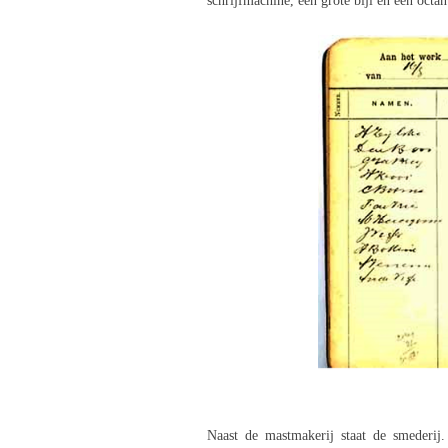
schrijfmachine, een grote bijl en een oct
Naast de mastmakerij staat de smederij