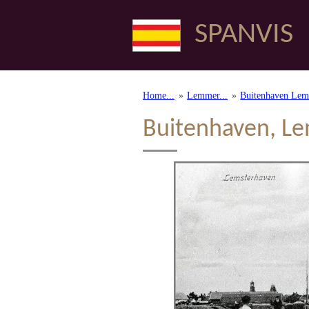
Ga
SPANVIS
direct
naar
de
hoofdinhoud
Home...
»
Lemmer...
»
Buitenhaven Le
Buitenhaven, L