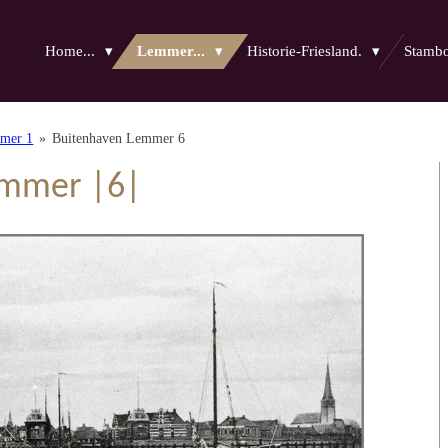
Home...
Lemmer...
Historie-Friesland.
Stam
mmer 1
»
Buitenhaven Lemmer 6
emmer |6|