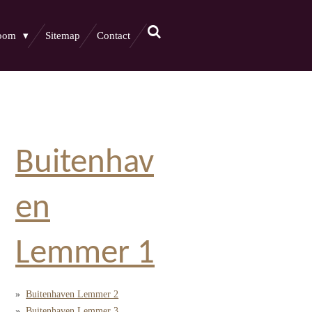
boom
Sitemap
Contact
Buitenhav
en
Lemmer 1
Buitenhaven Lemmer 2
Buitenhaven Lemmer 3