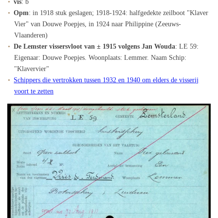
vis
: b
Opm
: in 1918 stuk geslagen; 1918-1924: halfgedekte zeilboot "Klaver
Vier" van Douwe Poepjes, in 1924 naar Philippine (Zeeuws-
Vlaanderen)
De Lemster vissersvloot van ± 1915 volgens Jan Wouda
: LE 59:
Eigenaar: Douwe Poepjes. Woonplaats: Lemmer. Naam Schip:
"Klavervier"
Schippers die vertrokken tussen 1932 en 1940 om elders de visserij
voort te zetten