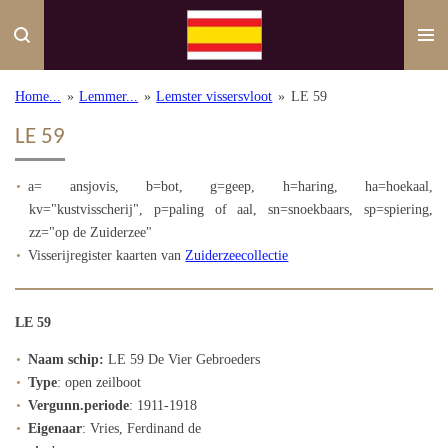
Ga
direct
naar
de
Home...
»
Lemmer...
»
Lemster vissersvloot
»
LE 59
hoofdinhoud
LE 59
a= ansjovis, b=bot, g=geep, h=haring, ha=hoekaal,
kv="kustvisscherij", p=paling of aal, sn=snoekbaars, sp=spiering,
zz="op de Zuiderzee"
Visserijregister kaarten van
Zuiderzeecollectie
LE 59
Naam schip:
LE 59 De Vier Gebroeders
Type
: open zeilboot
Vergunn.periode
: 1911-1918
Eigenaar
: Vries, Ferdinand de