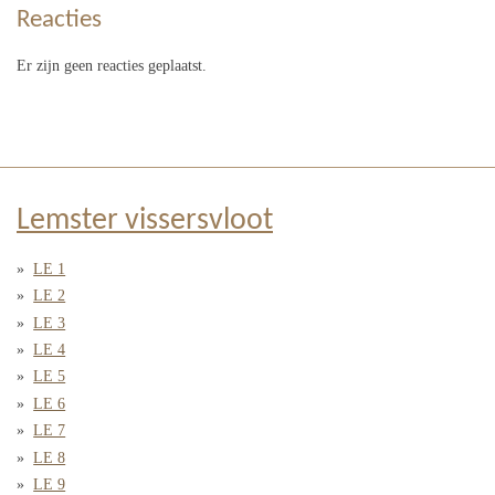
Reacties
Er zijn geen reacties geplaatst.
Lemster vissersvloot
LE 1
LE 2
LE 3
LE 4
LE 5
LE 6
LE 7
LE 8
LE 9