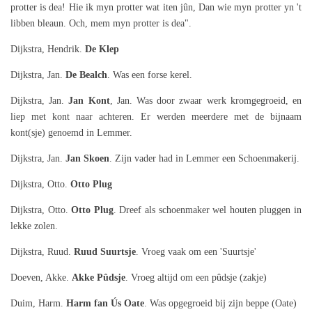
protter is dea! Hie ik myn protter wat iten jûn, Dan wie myn protter yn 't
libben bleaun. Och, mem myn protter is dea".
Dijkstra, Hendrik.
De Klep
Dijkstra, Jan.
De
Bealch
. Was een forse kerel.
Dijkstra, Jan.
Jan Kont
, Jan. Was door zwaar werk kromgegroeid, en
liep met kont naar achteren. Er werden meerdere met de bijnaam
kont(sje) genoemd in Lemmer.
Dijkstra, Jan.
Jan Skoen
. Zijn vader had in Lemmer een Schoenmakerij.
Dijkstra, Otto.
Otto Plug
Dijkstra, Otto.
Otto Plug
. Dreef als schoenmaker wel houten pluggen in
lekke zolen.
Dijkstra, Ruud.
Ruud Suurtsje
. Vroeg vaak om een 'Suurtsje'
Doeven, Akke.
Akke Pûdsje
. Vroeg altijd om een pûdsje (zakje)
Duim, Harm.
Harm fan Ús Oate
. Was opgegroeid bij zijn beppe (Oate)