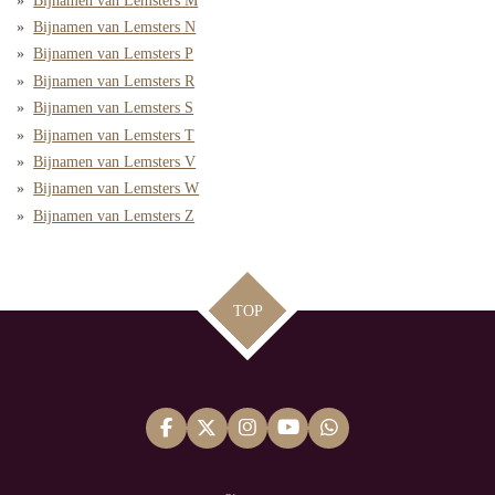
Bijnamen van Lemsters M
Bijnamen van Lemsters N
Bijnamen van Lemsters P
Bijnamen van Lemsters R
Bijnamen van Lemsters S
Bijnamen van Lemsters T
Bijnamen van Lemsters V
Bijnamen van Lemsters W
Bijnamen van Lemsters Z
TOP
F
X
I
Y
W
a
n
o
h
c
s
u
a
e
t
T
t