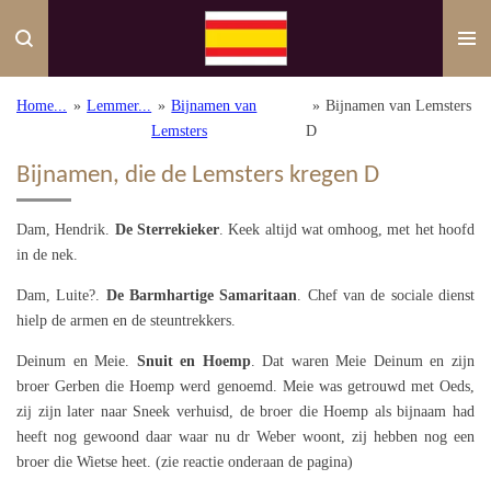
Ga
direct
naar
de
Home...
»
Lemmer...
»
Bijnamen van
»
Bijnamen van Lemsters
hoofdinhoud
Lemsters
D
Bijnamen, die de Lemsters kregen D
Dam, Hendrik.
De Sterrekieker
. Keek altijd wat omhoog, met het hoofd
in de nek.
Dam, Luite?.
De Barmhartige Samaritaan
. Chef van de sociale dienst
hielp de armen en de steuntrekkers.
Deinum en Meie.
Snuit en Hoemp
. Dat waren Meie Deinum en zijn
broer Gerben die Hoemp werd genoemd. Meie was getrouwd met Oeds,
zij zijn later naar Sneek verhuisd, de broer die Hoemp als bijnaam had
heeft nog gewoond daar waar nu dr Weber woont, zij hebben nog een
broer die Wietse heet. (zie reactie onderaan de pagina)