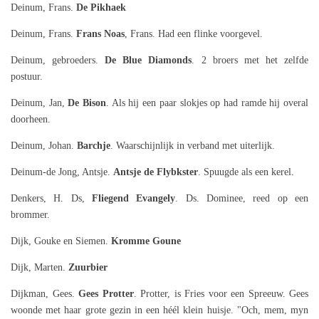
Deinum, Frans.
De Pikhaek
Deinum, Frans.
Frans Noas
, Frans. Had een flinke voorgevel.
Deinum, gebroeders.
De Blue Diamonds
. 2 broers met het zelfde
postuur.
Deinum, Jan,
De
Bison
. Als hij een paar slokjes op had ramde hij overal
doorheen.
Deinum, Johan.
Barchje
. Waarschijnlijk in verband met uiterlijk.
Deinum-de Jong, Antsje.
Antsje de Flybkster
. Spuugde als een kerel.
Denkers, H. Ds,
Fliegend Evangely
. Ds. Dominee, reed op een
brommer.
Dijk, Gouke en Siemen.
Kromme Goune
Dijk, Marten.
Zuurbier
Dijkman, Gees.
Gees Protter
. Protter, is Fries voor een Spreeuw. Gees
woonde met haar grote gezin in een héél klein huisje. "Och, mem, myn