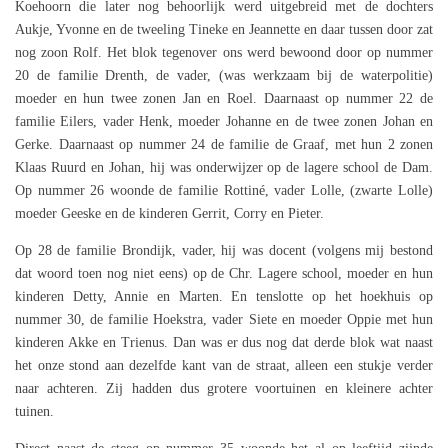
Koehoorn die later nog behoorlijk werd uitgebreid met de dochters
Aukje, Yvonne en de tweeling Tineke en Jeannette en daar tussen door zat
nog zoon Rolf. Het blok tegenover ons werd bewoond door op nummer
20 de familie Drenth, de vader, (was werkzaam bij de waterpolitie)
moeder en hun twee zonen Jan en Roel. Daarnaast op nummer 22 de
familie Eilers, vader Henk, moeder Johanne en de twee zonen Johan en
Gerke. Daarnaast op nummer 24 de familie de Graaf, met hun 2 zonen
Klaas Ruurd en Johan, hij was onderwijzer op de lagere school de Dam.
Op nummer 26 woonde de familie Rottiné, vader Lolle, (zwarte Lolle)
moeder Geeske en de kinderen Gerrit, Corry en Pieter.
Op 28 de familie Brondijk, vader, hij was docent (volgens mij bestond
dat woord toen nog niet eens) op de Chr. Lagere school, moeder en hun
kinderen Detty, Annie en Marten. En tenslotte op het hoekhuis op
nummer 30, de familie Hoekstra, vader Siete en moeder Oppie met hun
kinderen Akke en Trienus. Dan was er dus nog dat derde blok wat naast
het onze stond aan dezelfde kant van de straat, alleen een stukje verder
naar achteren. Zij hadden dus grotere voortuinen en kleinere achter
tuinen.