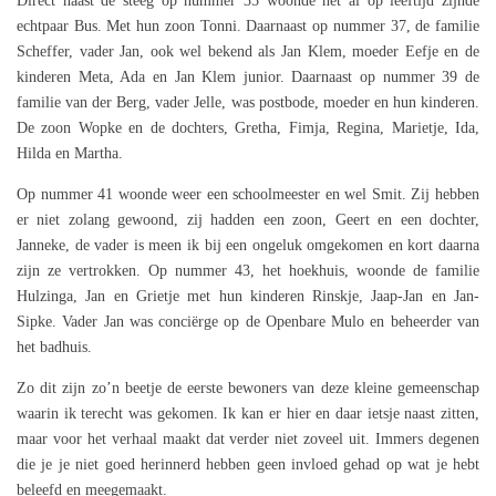
Direct naast de steeg op nummer 35 woonde het al op leeftijd zijnde
echtpaar Bus. Met hun zoon Tonni. Daarnaast op nummer 37, de familie
Scheffer, vader Jan, ook wel bekend als Jan Klem, moeder Eefje en de
kinderen Meta, Ada en Jan Klem junior. Daarnaast op nummer 39 de
familie van der Berg, vader Jelle, was postbode, moeder en hun kinderen.
De zoon Wopke en de dochters, Gretha, Fimja, Regina, Marietje, Ida,
Hilda en Martha.
Op nummer 41 woonde weer een schoolmeester en wel Smit. Zij hebben
er niet zolang gewoond, zij hadden een zoon, Geert en een dochter,
Janneke, de vader is meen ik bij een ongeluk omgekomen en kort daarna
zijn ze vertrokken. Op nummer 43, het hoekhuis, woonde de familie
Hulzinga, Jan en Grietje met hun kinderen Rinskje, Jaap-Jan en Jan-
Sipke. Vader Jan was conciërge op de Openbare Mulo en beheerder van
het badhuis.
Zo dit zijn zo’n beetje de eerste bewoners van deze kleine gemeenschap
waarin ik terecht was gekomen. Ik kan er hier en daar ietsje naast zitten,
maar voor het verhaal maakt dat verder niet zoveel uit. Immers degenen
die je je niet goed herinnerd hebben geen invloed gehad op wat je hebt
beleefd en meegemaakt.