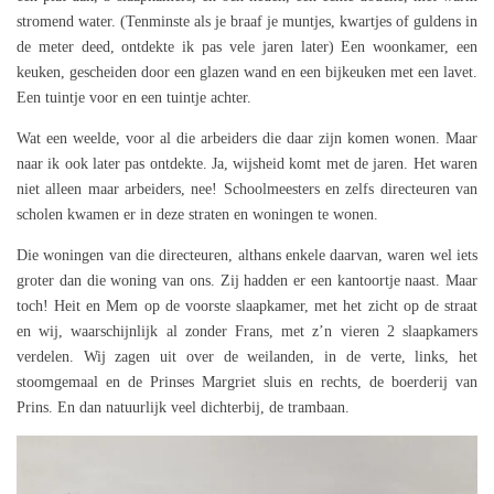
stromend water. (Tenminste als je braaf je muntjes, kwartjes of guldens in
de meter deed, ontdekte ik pas vele jaren later) Een woonkamer, een
keuken, gescheiden door een glazen wand en een bijkeuken met een lavet.
Een tuintje voor en een tuintje achter.
Wat een weelde, voor al die arbeiders die daar zijn komen wonen. Maar
naar ik ook later pas ontdekte. Ja, wijsheid komt met de jaren. Het waren
niet alleen maar arbeiders, nee! Schoolmeesters en zelfs directeuren van
scholen kwamen er in deze straten en woningen te wonen.
Die woningen van die directeuren, althans enkele daarvan, waren wel iets
groter dan die woning van ons. Zij hadden er een kantoortje naast. Maar
toch! Heit en Mem op de voorste slaapkamer, met het zicht op de straat
en wij, waarschijnlijk al zonder Frans, met z’n vieren 2 slaapkamers
verdelen. Wij zagen uit over de weilanden, in de verte, links, het
stoomgemaal en de Prinses Margriet sluis en rechts, de boerderij van
Prins. En dan natuurlijk veel dichterbij, de trambaan.