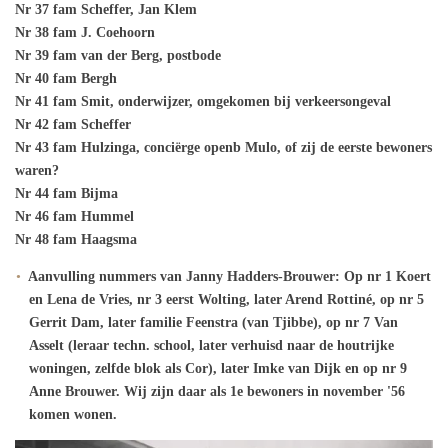
Nr 37 fam Scheffer, Jan Klem
Nr 38 fam J. Coehoorn
Nr 39 fam van der Berg, postbode
Nr 40 fam Bergh
Nr 41 fam Smit, onderwijzer, omgekomen bij verkeersongeval
Nr 42 fam Scheffer
Nr 43 fam Hulzinga, conciërge openb Mulo, of zij de eerste bewoners
waren?
Nr 44 fam Bijma
Nr 46 fam Hummel
Nr 48 fam Haagsma
Aanvulling nummers van Janny Hadders-Brouwer:
Op nr 1 Koert
en Lena de Vries, nr 3 eerst Wolting, later Arend Rottiné, op nr 5
Gerrit Dam, later familie Feenstra (van Tjibbe), op nr 7 Van
Asselt (leraar techn. school, later verhuisd naar de houtrijke
woningen, zelfde blok als Cor), later Imke van Dijk en op nr 9
Anne Brouwer. Wij zijn daar als 1e bewoners in november '56
komen wonen.