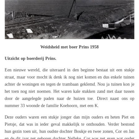
Weidsheid met boer Prins 1958
Uitzicht op boerderij Prins.
Een nieuwe wereld, die uiteraard in den beginne bestaat uit een stukje
straat, maar voor mocht ik denk ik nog niet komen en dus enkele tuinen
achter de woningen en tegen de trambaan geklemd. Nou ja tuinen kon je
het toen nog niet noemen. Het waren kale stukken zand met daar tussen
door de aangelegde paden naar de huizen toe. Direct naast ons op
nummer 33 woonde de familie Koehoorn, met een K.
Deze ouders waren een stukje jonger dan mijn ouders en heten Piet en
Pietsje, dat was in ieder geval makkelijk te onthouden. Verder bestond
hun gezin toen uit, hun oudste dochter Boukje en twee zonen, Cor en Jan
en de dit jaar net geboren dochter Nelleke. Cor was net even wat ouder