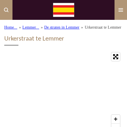
Ga
direct
naar
de
Home...
»
Lemmer...
»
De straten in Lemmer
»
Urkerstraat te Lemmer
hoofdinhoud
Urkerstraat te Lemmer