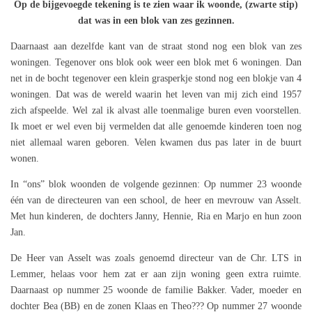
Op de bijgevoegde tekening is te zien waar ik woonde, (zwarte stip)
dat was in een blok van zes gezinnen.
Daarnaast aan dezelfde kant van de straat stond nog een blok van zes
woningen. Tegenover ons blok ook weer een blok met 6 woningen. Dan
net in de bocht tegenover een klein grasperkje stond nog een blokje van 4
woningen. Dat was de wereld waarin het leven van mij zich eind 1957
zich afspeelde. Wel zal ik alvast alle toenmalige buren even voorstellen.
Ik moet er wel even bij vermelden dat alle genoemde kinderen toen nog
niet allemaal waren geboren. Velen kwamen dus pas later in de buurt
wonen.
In “ons” blok woonden de volgende gezinnen: Op nummer 23 woonde
één van de directeuren van een school, de heer en mevrouw van Asselt.
Met hun kinderen, de dochters Janny, Hennie, Ria en Marjo en hun zoon
Jan.
De Heer van Asselt was zoals genoemd directeur van de Chr. LTS in
Lemmer, helaas voor hem zat er aan zijn woning geen extra ruimte.
Daarnaast op nummer 25 woonde de familie Bakker. Vader, moeder en
dochter Bea (BB) en de zonen Klaas en Theo??? Op nummer 27 woonde