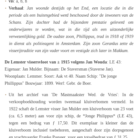
vis
: a, b, h
Verhaal
:
Jan woonde destijds op het End, een locatie die in die
periode als een buitengebied werd beschouwd door de inwoners van de
Schans. Zijn dochter had de bijzondere prestatie geleverd om
onderwijzeres te worden, wat in die tijd als een uitzonderlijke
verwezenlijking gold. De oudste zoon, Phillippus, trad in 1918 of 1919
in dienst als politieagent in Amsterdam. Zijn zoon Gerardus zette de
visserijtraditie van zijn vader voort en vestigde zich later in Makkum.
De Lemster vissersvloot van ± 1915 volgens Jan Wouda
: LE 43:
Eigenaar: Jan Mulder. Bijnaam: De Staversman (Staverse Jan).
Woonplaats: Lemmer. Soort: Aak vt 40. Naam Schip: "De jonge
Phillippus" Bouwjaar: 1899. Werf: Gebr. de Boer.
Uit het archief van 'De Mastmaakster Wed. de Vries': In de
verkoopboekhouding worden tweemaal kluiverbomen vermeld. In
1922 schaft de Lemster visser Jan Mulder een kluiverboom van 23 voet
(ca. 6,5 meter) aan voor zijn schip, de *Jonge Philippus* (LE 43),
tegen een bedrag van ƒ 17,50. Dit exemplaar is kleiner dan de
kluiverboom inclusief toebehoren, aangeschaft door zijn dorpsgenoot
en vrachtvaarder Franke Pasveer, voor een totaalbedrag van ƒ 31,25.