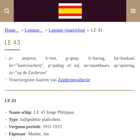
Ga
direct
naar
de
Home...
»
Lemmer...
»
Lemster vissersvloot
»
LE 43
hoofdinhoud
LE 43
a= ansjovis, b=bot, g=geep, h=haring, ha=hoekaal,
kv="kustvisscherij", p=paling of aal, sn=snoekbaars, sp=spiering,
zz="op de Zuiderzee"
Visserijregister kaarten van
Zuiderzeecollectie
LE 43
Naam schip:
LE 43 Jonge Philippus
Type
: halfgedekte platbodem
Vergunn.periode
: 1911-1933
Eigenaar
: Mulder, Jan