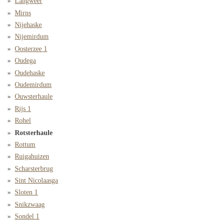
Langweer
Mirns
Nijehaske
Nijemirdum
Oosterzee 1
Oudega
Oudehaske
Oudemirdum
Ouwsterhaule
Rijs 1
Rohel
Rotsterhaule
Rottum
Ruigahuizen
Scharsterbrug
Sint Nicolaasga
Sloten 1
Snikzwaag
Sondel 1