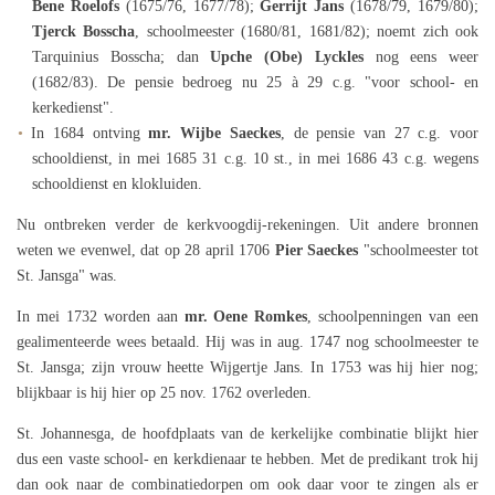
Bene Roelofs
(1675/76, 1677/78);
Gerrijt Jans
(1678/79, 1679/80);
Tjerck Bosscha
, schoolmeester (1680/81, 1681/82); noemt zich ook
Tarquinius Bosscha; dan
Upche (Obe) Lyckles
nog eens weer
(1682/83). De pensie bedroeg nu 25 à 29 c.g. "voor school- en
kerkedienst".
In 1684 ontving
mr. Wijbe Saeckes
, de pensie van 27 c.g. voor
schooldienst, in mei 1685 31 c.g. 10 st., in mei 1686 43 c.g. wegens
schooldienst en klokluiden.
Nu ontbreken verder de kerkvoogdij-rekeningen. Uit andere bronnen
weten we evenwel, dat op 28 april 1706
Pier Saeckes
"schoolmeester tot
St. Jansga" was.
In mei 1732 worden aan
mr. Oene Romkes
, schoolpenningen van een
gealimenteerde wees betaald. Hij was in aug. 1747 nog schoolmeester te
St. Jansga; zijn vrouw heette Wijgertje Jans. In 1753 was hij hier nog;
blijkbaar is hij hier op 25 nov. 1762 overleden.
St. Johannesga, de hoofdplaats van de kerkelijke combinatie blijkt hier
dus een vaste school- en kerkdienaar te hebben. Met de predikant trok hij
dan ook naar de combinatiedorpen om ook daar voor te zingen als er