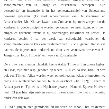
schoolmeester van St. Jansga en Rotsterhaule "beroepen". Zijn
beroepbrief en instructie is in het gemeentearchief van Schoterland
bewaard gebleven. (Er staat schoolmeester van Delfstrahuizen en
Rotsterhaule). Mr. Kluiver kwam van Zuidveen; hij moet zorgen dat de
kinderen in goede discipline worden gehouden; ze leren lezen, schrijven,
zingen en rekenen; tevens is hij voorzanger, klokluider en koster. De
kinderen betalen 1 st. per week aan schoolgeld, waarboven de
schoolmeester van de kerk een traktement van 136 c.g. geniet. Het stuk is
namens de ingezetenen ondertekend door vier veenbazen, twee van St.
Jansga (o.a. Jacob Hilberts) en twee van Rotsterhaule.
De vrouw van meester Hendrik heette Aaltje Tijmens; hun zoons Egbert
en Claas, zijn hier resp. geboren op 8 sept. 1796 en 24 dec. 1802; er was
ook een Tijmen. Allen werden weer schoolmeester: Klaas ontmoetten we
reeds als winterschoolhouder te Nieuweschoot (1819/22); Egbert te
Rotstergaast en Tijmen is te Nijehaske geweest. Hendrik Egberts Kluiver,
heeft 33 jaar hier zijn ambten vervuld in een school, die met zijn woning
onder één dak was.
In 1817 gingen hier gemiddeld 70 kinderen op school; het traktement