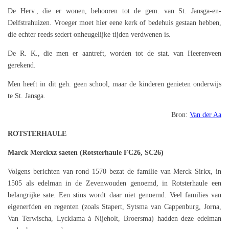
De Herv., die er wonen, behooren tot de gem. van St. Jansga-en-
Delfstrahuizen. Vroeger moet hier eene kerk of bedehuis gestaan hebben,
die echter reeds sedert onheugelijke tijden verdwenen is.
De R. K., die men er aantreft, worden tot de stat. van Heerenveen
gerekend.
Men heeft in dit geh. geen school, maar de kinderen genieten onderwijs
te St. Jansga.
Bron:
Van der Aa
ROTSTERHAULE
Marck Merckxz saeten (Rotsterhaule FC26, SC26)
Volgens berichten van rond 1570 bezat de familie van Merck Sirkx, in
1505 als edelman in de Zevenwouden genoemd, in Rotsterhaule een
belangrijke sate. Een stins wordt daar niet genoemd. Veel families van
eigenerfden en regenten (zoals Stapert, Sytsma van Cappenburg, Jorna,
Van Terwischa, Lycklama à Nijeholt, Broersma) hadden deze edelman