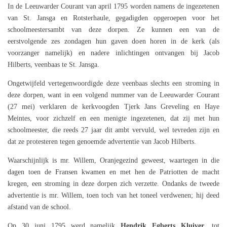
In de Leeuwarder Courant van april 1795 worden namens de ingezetenen
van St. Jansga en Rotsterhaule, gegadigden opgeroepen voor het
schoolmeestersambt van deze dorpen. Ze kunnen een van de
eerstvolgende zes zondagen hun gaven doen horen in de kerk (als
voorzanger namelijk) en nadere inlichtingen ontvangen bij Jacob
Hilberts, veenbaas te St. Jansga.
Ongetwijfeld vertegenwoordigde deze veenbaas slechts een stroming in
deze dorpen, want in een volgend nummer van de Leeuwarder Courant
(27 mei) verklaren de kerkvoogden Tjerk Jans Greveling en Haye
Meintes, voor zichzelf en een menigte ingezetenen, dat zij met hun
schoolmeester, die reeds 27 jaar dit ambt vervuld, wel tevreden zijn en
dat ze protesteren tegen genoemde advertentie van Jacob Hilberts.
Waarschijnlijk is mr. Willem, Oranjegezind geweest, waartegen in die
dagen toen de Fransen kwamen en met hen de Patriotten de macht
kregen, een stroming in deze dorpen zich verzette. Ondanks de tweede
advertentie is mr. Willem, toen toch van het toneel verdwenen; hij deed
afstand van de school.
Op 30 juni 1795 werd namelijk
Hendrik Egberts Kluiver
, tot