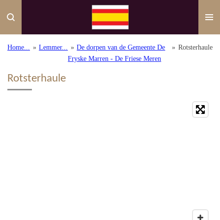
Ga
direct
naar
de
Home...
»
Lemmer...
»
De dorpen van de Gemeente De
»
Rotsterhaule
hoofdinhoud
Fryske Marren - De Friese Meren
Rotsterhaule