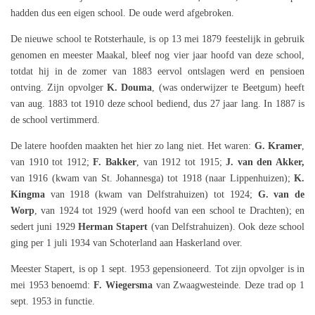
hadden dus een eigen school. De oude werd afgebroken.
De nieuwe school te Rotsterhaule, is op 13 mei 1879 feestelijk in gebruik
genomen en meester Maakal, bleef nog vier jaar hoofd van deze school,
totdat hij in de zomer van 1883 eervol ontslagen werd en pensioen
ontving. Zijn opvolger
K. Douma
, (was onderwijzer te Beetgum) heeft
van aug. 1883 tot 1910 deze school bediend, dus 27 jaar lang. In 1887 is
de school vertimmerd.
De latere hoofden maakten het hier zo lang niet. Het waren:
G. Kramer
,
van 1910 tot 1912;
F. Bakker
, van 1912 tot 1915;
J. van den Akker,
van 1916 (kwam van St. Johannesga) tot 1918 (naar Lippenhuizen);
K.
Kingma
van 1918 (kwam van Delfstrahuizen) tot 1924;
G. van de
Worp
, van 1924 tot 1929 (werd hoofd van een school te Drachten); en
sedert juni 1929
Herman Stapert
(van Delfstrahuizen). Ook deze school
ging per 1 juli 1934 van Schoterland aan Haskerland over.
Meester Stapert, is op 1 sept. 1953 gepensioneerd. Tot zijn opvolger is in
mei 1953 benoemd:
F. Wiegersma
van Zwaagwesteinde. Deze trad op 1
sept. 1953 in functie.