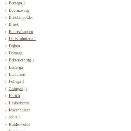
Bantega 1
Boornzwaag
Brekkenpolder
Broek
Buurtschappen
Delfstrahuizen 1
Dijken
Doniaga
Echtenerbrug 1
Eesterga
Elahuizen
Follega 1
Goingarijp
Harich
Haskerhorne
Idskenhuizen
Joure 1
Kolderwolde