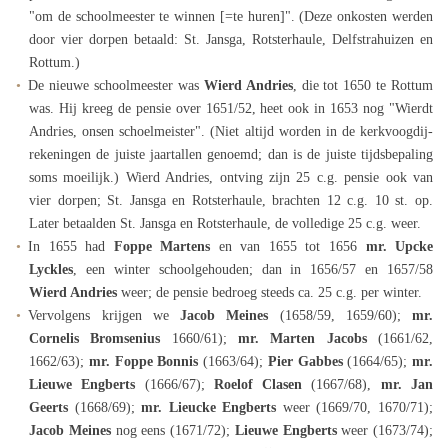
"om de schoolmeester te winnen [=te huren]". (Deze onkosten werden
door vier dorpen betaald: St. Jansga, Rotsterhaule, Delfstrahuizen en
Rottum.)
De nieuwe schoolmeester was
Wierd Andries
, die tot 1650 te Rottum
was. Hij kreeg de pensie over 1651/52, heet ook in 1653 nog "Wierdt
Andries, onsen schoelmeister". (Niet altijd worden in de kerkvoogdij-
rekeningen de juiste jaartallen genoemd; dan is de juiste tijdsbepaling
soms moeilijk.) Wierd Andries, ontving zijn 25 c.g. pensie ook van
vier dorpen; St. Jansga en Rotsterhaule, brachten 12 c.g. 10 st. op.
Later betaalden St. Jansga en Rotsterhaule, de volledige 25 c.g. weer.
In 1655 had
Foppe Martens
en van 1655 tot 1656
mr. Upcke
Lyckles
, een winter schoolgehouden; dan in 1656/57 en 1657/58
Wierd Andries
weer; de pensie bedroeg steeds ca. 25 c.g. per winter.
Vervolgens krijgen we
Jacob Meines
(1658/59, 1659/60);
mr.
Cornelis Bromsenius
1660/61);
mr. Marten Jacobs
(1661/62,
1662/63);
mr. Foppe Bonnis
(1663/64);
Pier Gabbes
(1664/65);
mr.
Lieuwe Engberts
(1666/67);
Roelof Clasen
(1667/68),
mr. Jan
Geerts
(1668/69);
mr.
Lieucke Engberts
weer (1669/70, 1670/71);
Jacob Meines
nog eens (1671/72);
Lieuwe Engberts
weer (1673/74);