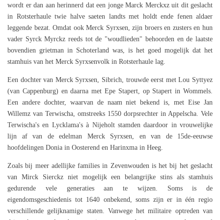
wordt er dan aan herinnerd dat een jonge Marck Merckxz uit dit geslacht
in Rotsterhaule twie halve saeten landts met holdt ende fenen aldaer
leggende bezat. Omdat ook Merck Syrxsen, zijn broers en zusters en hun
vader Syrck Myrckz reeds tot de "woudlieden" behoorden en de laatste
bovendien grietman in Schoterland was, is het goed mogelijk dat het
stamhuis van het Merck Syrxsenvolk in Rotsterhaule lag.
Een dochter van Merck Syrxsen, Sibrich, trouwde eerst met Lou Syttyez
(van Cappenburg) en daarna met Epe Stapert, op Stapert in Wommels.
Een andere dochter, waarvan de naam niet bekend is, met Eise Jan
Willemz van Terwischa, omstreeks 1550 dorpsrechter in Appelscha. Vele
Terwischa's en Lycklama's à Nijeholt stamden daardoor in vrouwelijke
lijn af van de edelman Merck Syrxsen, en van de 15de-eeuwse
hoofdelingen Donia in Oosterend en Harinxma in Heeg.
Zoals bij meer adellijke families in Zevenwouden is het bij het geslacht
van Mirck Sierckz niet mogelijk een belangrijke stins als stamhuis
gedurende vele generaties aan te wijzen. Soms is de
eigendomsgeschiedenis tot 1640 onbekend, soms zijn er in één regio
verschillende gelijknamige staten. Vanwege het militaire optreden van