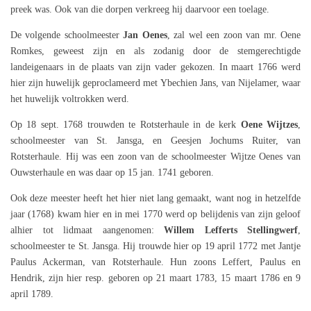
preek was. Ook van die dorpen verkreeg hij daarvoor een toelage.
De volgende schoolmeester
Jan Oenes
, zal wel een zoon van mr. Oene
Romkes, geweest zijn en als zodanig door de stemgerechtigde
landeigenaars in de plaats van zijn vader gekozen. In maart 1766 werd
hier zijn huwelijk geproclameerd met Ybechien Jans, van Nijelamer, waar
het huwelijk voltrokken werd.
Op 18 sept. 1768 trouwden te Rotsterhaule in de kerk
Oene Wijtzes
,
schoolmeester van St. Jansga, en Geesjen Jochums Ruiter, van
Rotsterhaule. Hij was een zoon van de schoolmeester Wijtze Oenes van
Ouwsterhaule en was daar op 15 jan. 1741 geboren.
Ook deze meester heeft het hier niet lang gemaakt, want nog in hetzelfde
jaar (1768) kwam hier en in mei 1770 werd op belijdenis van zijn geloof
alhier tot lidmaat aangenomen:
Willem Lefferts
Stellingwerf
,
schoolmeester te St. Jansga. Hij trouwde hier op 19 april 1772 met Jantje
Paulus Ackerman, van Rotsterhaule. Hun zoons Leffert, Paulus en
Hendrik, zijn hier resp. geboren op 21 maart 1783, 15 maart 1786 en 9
april 1789.