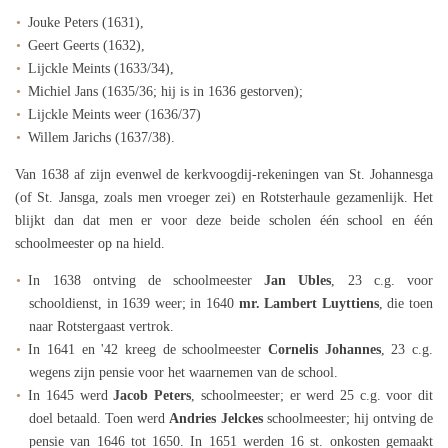
Jouke Peters (1631),
Geert Geerts (1632),
Lijckle Meints (1633/34),
Michiel Jans (1635/36; hij is in 1636 gestorven);
Lijckle Meints weer (1636/37)
Willem Jarichs (1637/38).
Van 1638 af zijn evenwel de kerkvoogdij-rekeningen van St. Johannesga
(of St. Jansga, zoals men vroeger zei) en Rotsterhaule gezamenlijk. Het
blijkt dan dat men er voor deze beide scholen één school en één
schoolmeester op na hield.
In 1638 ontving de schoolmeester
Jan Ubles
, 23 c.g. voor
schooldienst, in 1639 weer; in 1640
mr. Lambert Luyttiens
, die toen
naar Rotstergaast vertrok.
In 1641 en '42 kreeg de schoolmeester
Cornelis Johannes
, 23 c.g.
wegens zijn pensie voor het waarnemen van de school.
In 1645 werd
Jacob Peters
, schoolmeester; er werd 25 c.g. voor dit
doel betaald. Toen werd
Andries Jelckes
schoolmeester; hij ontving de
pensie van 1646 tot 1650. In 1651 werden 16 st. onkosten gemaakt