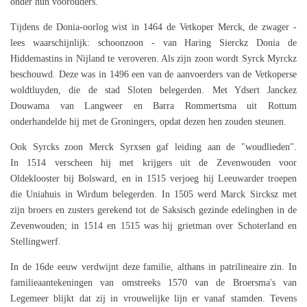
onder hun voorouders.
Tijdens de Donia-oorlog wist in 1464 de Vetkoper Merck, de zwager -
lees waarschijnlijk: schoonzoon - van Haring Sierckz Donia de
Hiddemastins in Nijland te veroveren. Als zijn zoon wordt Syrck Myrckz
beschouwd. Deze was in 1496 een van de aanvoerders van de Vetkoperse
woldtluyden, die de stad Sloten belegerden. Met Ydsert Janckez
Douwama van Langweer en Barra Rommertsma uit Rottum
onderhandelde hij met de Groningers, opdat dezen hen zouden steunen.
Ook Syrcks zoon Merck Syrxsen gaf leiding aan de "woudlieden".
In 1514 verscheen hij met krijgers uit de Zevenwouden voor
Oldeklooster bij Bolsward, en in 1515 verjoeg hij Leeuwarder troepen
die Uniahuis in Wirdum belegerden. In 1505 werd Marck Sircksz met
zijn broers en zusters gerekend tot de Saksisch gezinde edelinghen in de
Zevenwouden; in 1514 en 1515 was hij grietman over Schoterland en
Stellingwerf.
In de 16de eeuw verdwijnt deze familie, althans in patrilineaire zin. In
familieaantekeningen van omstreeks 1570 van de Broersma's van
Legemeer blijkt dat zij in vrouwelijke lijn er vanaf stamden. Tevens