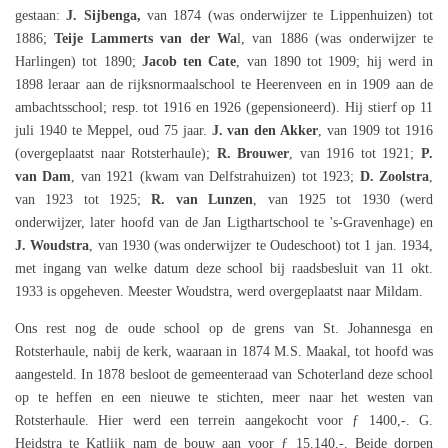
gestaan:
J. Sijbenga,
van 1874 (was onderwijzer te Lippenhuizen) tot
1886;
Teije Lammerts van der Wa
l, van 1886 (was onderwijzer te
Harlingen) tot 1890;
Jacob ten Cate
, van 1890 tot 1909; hij werd in
1898 leraar aan de rijksnormaalschool te Heerenveen en in 1909 aan de
ambachtsschool; resp. tot 1916 en 1926 (gepensioneerd). Hij stierf op 11
juli 1940 te Meppel, oud 75 jaar.
J. van den Akker
, van 1909 tot 1916
(overgeplaatst naar Rotsterhaule);
R. Brouwer
, van 1916 tot 1921;
P.
van Dam
, van 1921 (kwam van Delfstrahuizen) tot 1923;
D. Zoolstra
,
van 1923 tot 1925;
R. van Lunzen
, van 1925 tot 1930 (werd
onderwijzer, later hoofd van de Jan Ligthartschool te 's-Gravenhage) en
J. Woudstra
, van 1930 (was onderwijzer te Oudeschoot) tot 1 jan. 1934,
met ingang van welke datum deze school bij raadsbesluit van 11 okt.
1933 is opgeheven. Meester Woudstra, werd overgeplaatst naar Mildam.
Ons rest nog de oude school op de grens van St. Johannesga en
Rotsterhaule, nabij de kerk, waaraan in 1874 M.S. Maakal, tot hoofd was
aangesteld. In 1878 besloot de gemeenteraad van Schoterland deze school
op te heffen en een nieuwe te stichten, meer naar het westen van
Rotsterhaule. Hier werd een terrein aangekocht voor ƒ 1400,-. G.
Heidstra te Katlijk nam de bouw aan voor ƒ 15.140,-. Beide dorpen