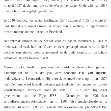
in april 1837 de 2e rang, die na de Wet op het Lager Onderwijs van 1857
met de hoofdakte gelijk gesteld werd.
In 1846 bedroeg het aantal leerlingen 105 ('s zomers) à 95 ('s winters).
Ook hier dus 's zomers meer leerlingen dan 's winters, in tegenstelling
met de meeste andere dorpen in Friesland.
Het spreekt vanzelf dat de school voor dit aantal leerlingen al lang te
klein was; al vaak had mr. Visser, er over geklaagd, maar eerst in 1848
werd er een nieuwe woning gebouwd en de oude woning bij de school
getrokken als een tweede lokaal.
Meester Sipke, heeft 45 jaar aan het hoofd van deze school gestaan,
namelijk tot 1873. In dat jaar werd benoemd
F.D. van Rijsens
,
onderwijzer te Leeuwarden. Hij vertrok evenwel reeds op 1 jan. 1874
naar Deinum, werd later de bekende geschiedenis-man, auteur van zovele
voortreffelijke leerboeken voor dat vak. In 1882 werd hij leraar
geschiedenis aan de Rijks HBS te Groningen, in 1896 daar
arrondissement-schoolopziener en in 1901 districtsschoolopziener te
Alkmaar. In april 1909 is hij aan de Rivièra overleden.
(Te MENTONE