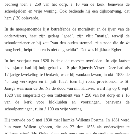
bedroeg toen ƒ 250 van het dorp, ƒ 18 van de kerk, benevens de
schoolgelden en vrije woning. Ook bediende hij een dijksontvang, dat
hem ƒ 30 opleverde.
In de meergenoemde lijst betreffende de moraliteit en de ijver van de
onderwijzers, heet zijn gedrag "goed", zijn vlijt "matig", terwijl de
schoolopziener er bij zet: "van den ouden stempel; zijn zoon die de 4e
rang heeft, helpt hem en is niet ongeschikt". Dat was blijkbaar Egbert.
In het voorjaar van 1828 is de oude meester overleden. In zijn laatste
levensjaren had hij hulp gehad van
Sipke Sjoerds Visser
. Deze had als
17-jarige kwekeling te Oenkerk, waar hij vandaan kwam, in okt. 1825 de
4e rang verkregen en in juli 1827, toen hij reeds provisioneel te St.
Jansga waarnam de 3e. Na de dood van mr. Kluiver, werd hij op 8 sept.
1828 vast aangesteld op een traktement van ƒ 250 van het dorp en ƒ 18
van de kerk voor klokluiden en voorzingen, benevens de
schoolpenningen, ruim ƒ 100 en vrije woning.
Hij trouwde op 9 mei 1830 met Harmke Willems Postma. In 1831 werd
hun zoon Willem geboren, die op 22 dec. 1853 als onderwijzer te
Akkrum stierf. Mr. Sipke, sloeg ook nog weer aan de studie en verkreeg