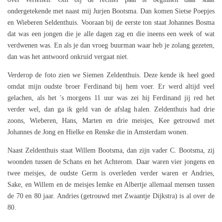
ondergetekende met naast mij Jurjen Bootsma. Dan komen Sietse Poepjes
en Wieberen Seldenthuis. Vooraan bij de eerste ton staat Johannes Bosma
dat was een jongen die je alle dagen zag en die ineens een week of wat
verdwenen was. En als je dan vroeg buurman waar heb je zolang gezeten,
dan was het antwoord onkruid vergaat niet.
Verderop de foto zien we Siemen Zeldenthuis. Deze kende ik heel goed
omdat mijn oudste broer Ferdinand bij hem voer. Er werd altijd veel
gelachen, als het 's morgens 11 uur was zei hij Ferdinand jij red het
verder wel, dan ga ik geld van de afslag halen. Zeldenthuis had drie
zoons, Wieberen, Hans, Marten en drie meisjes, Kee getrouwd met
Johannes de Jong en Hielke en Renske die in Amsterdam wonen.
Naast Zeldenthuis staat Willem Bootsma, dan zijn vader C. Bootsma, zij
woonden tussen de Schans en het Achterom. Daar waren vier jongens en
twee meisjes, de oudste Germ is overleden verder waren er Andries,
Sake, en Willem en de meisjes Iemke en Albertje allemaal mensen tussen
de 70 en 80 jaar. Andries (getrouwd met Zwaantje Dijkstra) is al over de
80.