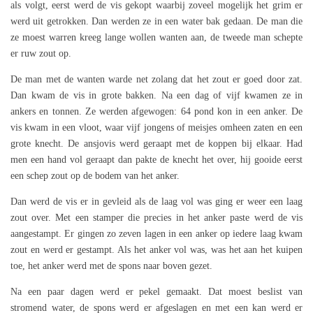
als volgt, eerst werd de vis gekopt waarbij zoveel mogelijk het grim er
werd uit getrokken. Dan werden ze in een water bak gedaan. De man die
ze moest warren kreeg lange wollen wanten aan, de tweede man schepte
er ruw zout op.
De man met de wanten warde net zolang dat het zout er goed door zat.
Dan kwam de vis in grote bakken. Na een dag of vijf kwamen ze in
ankers en tonnen. Ze werden afgewogen: 64 pond kon in een anker. De
vis kwam in een vloot, waar vijf jongens of meisjes omheen zaten en een
grote knecht. De ansjovis werd geraapt met de koppen bij elkaar. Had
men een hand vol geraapt dan pakte de knecht het over, hij gooide eerst
een schep zout op de bodem van het anker.
Dan werd de vis er in gevleid als de laag vol was ging er weer een laag
zout over. Met een stamper die precies in het anker paste werd de vis
aangestampt. Er gingen zo zeven lagen in een anker op iedere laag kwam
zout en werd er gestampt. Als het anker vol was, was het aan het kuipen
toe, het anker werd met de spons naar boven gezet.
Na een paar dagen werd er pekel gemaakt. Dat moest beslist van
stromend water, de spons werd er afgeslagen en met een kan werd er