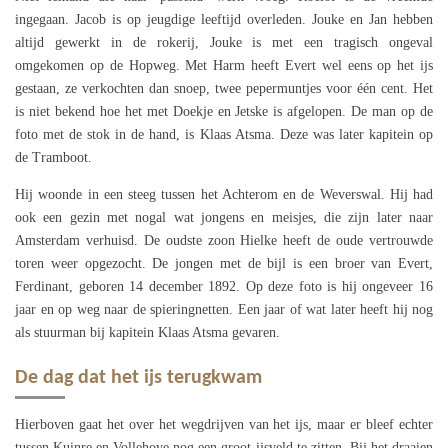
ingegaan. Jacob is op jeugdige leeftijd overleden. Jouke en Jan hebben
altijd gewerkt in de rokerij, Jouke is met een tragisch ongeval
omgekomen op de Hopweg. Met Harm heeft Evert wel eens op het ijs
gestaan, ze verkochten dan snoep, twee pepermuntjes voor één cent. Het
is niet bekend hoe het met Doekje en Jetske is afgelopen. De man op de
foto met de stok in de hand, is Klaas Atsma. Deze was later kapitein op
de Tramboot.
Hij woonde in een steeg tussen het Achterom en de Weverswal. Hij had
ook een gezin met nogal wat jongens en meisjes, die zijn later naar
Amsterdam verhuisd. De oudste zoon Hielke heeft de oude vertrouwde
toren weer opgezocht. De jongen met de bijl is een broer van Evert,
Ferdinant, geboren 14 december 1892. Op deze foto is hij ongeveer 16
jaar en op weg naar de spieringnetten. Een jaar of wat later heeft hij nog
als stuurman bij kapitein Klaas Atsma gevaren.
De dag dat het ijs terugkwam
Hierboven gaat het over het wegdrijven van het ijs, maar er bleef echter
tussen Kuinre en Vollehove nog een groot ijsveld te zitten. Bij het draaien