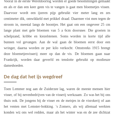
Vooral in de eerste Wereldoorlog worden er goede besommingen gemaakt
en als er dan een keer geen vis te vangen is gaat men bloemetjes vissen.
Daarvoor wordt een ijzeren pijp gebruikt vier meter lang en zes
centimeter dik, omwikkeld met prikkel draad. Daarmee vist men tegen de
stroom in, meestal langs de boontjes. Het gaat om een ongeveer 25 cm
lange plant met gele bloemen van 5 a 6cm doorsnee. Die groeien in
schelpzand, kribbe en kiezelstenen. Soms worden in korte tijd alle
bunnen vol gevangen. Aan de wal gaan de bloemen eerst door een
wringer, daarna worden ze per kilo verkocht. Omstreeks 1915 brengt
deze bloemetjesvisserij meer op dan de vis. De bloemen gaan naar
Frankrijk, worden daar geverfd en tenslotte gebruikt op modieuze
dameshoeden.
De dag dat het ijs wegdreef
Toen Lemmer nog aan de Zuiderzee lag, waren de meeste mensen hier
visser, of bij nevenbedrijven van de visserij werkzaam. Zo was het bij ons
thuis ook. De jongens bij de visser en de meisjes in de visrokerij of aan
het venten met Lemster-bokking. 's Zomers, als wij allemaal werkten
konden wij ons wel redden, maar als het winter was en de zee dichtzat