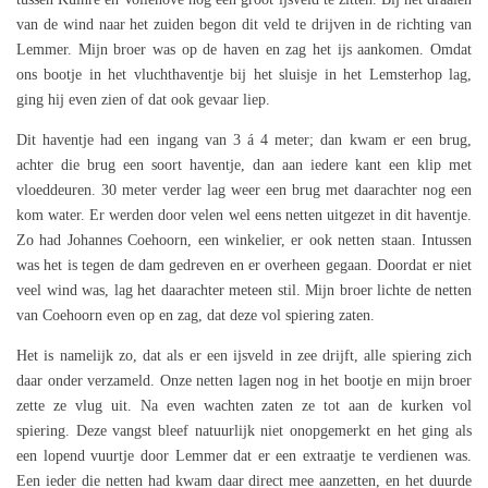
van de wind naar het zuiden begon dit veld te drijven in de richting van
Lemmer. Mijn broer was op de haven en zag het ijs aankomen. Omdat
ons bootje in het vluchthaventje bij het sluisje in het Lemsterhop lag,
ging hij even zien of dat ook gevaar liep.
Dit haventje had een ingang van 3 á 4 meter; dan kwam er een brug,
achter die brug een soort haventje, dan aan iedere kant een klip met
vloeddeuren. 30 meter verder lag weer een brug met daarachter nog een
kom water. Er werden door velen wel eens netten uitgezet in dit haventje.
Zo had Johannes Coehoorn, een winkelier, er ook netten staan. Intussen
was het is tegen de dam gedreven en er overheen gegaan. Doordat er niet
veel wind was, lag het daarachter meteen stil. Mijn broer lichte de netten
van Coehoorn even op en zag, dat deze vol spiering zaten.
Het is namelijk zo, dat als er een ijsveld in zee drijft, alle spiering zich
daar onder verzameld. Onze netten lagen nog in het bootje en mijn broer
zette ze vlug uit. Na even wachten zaten ze tot aan de kurken vol
spiering. Deze vangst bleef natuurlijk niet onopgemerkt en het ging als
een lopend vuurtje door Lemmer dat er een extraatje te verdienen was.
Een ieder die netten had kwam daar direct mee aanzetten, en het duurde