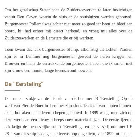
Om het gezelschap Statenleden de Zuiderzeewerken te laten bezichtigen
vanuit Den Oever, waarin de sluis en de spuisluizen werden gebouwd.
Burgemeester Pollema was echter niet meer zo goed ter been en bleef aan
boord, hij had echter mij direct herkend, en vroeg mij alles over de
Zuiderzeewerken en de Lemsters die er bij werkten.
Toen kwam dacht ik burgemeester Slump, afkomstig uit Echten. Nadien
zijn er in Lemmer nog burgemeester geweest de heren Krijger, en
Brouwer en thans de vertrekkende burgemeester Faber, die ik samen met
zijn vrouw een mooie, lange levensavond toewens.
De "Eersteling"
Dan nu een stukje van de historie van de Lemmer 28 "Eersteling" Op de
werf van Pier de Boer in Lemmer zijn sinds 1874 tal van houten binnen-
aken, bot-aken en anderen schepen gebouwd. In 1899 waagt men zich op
deze werf aan een nieuw scheepsbouw materiaal ijzer. De eerste ijzeren
aak krijgt de toepasselijke naam "Eersteling" en het visserij nummer LE
28 - van dit schip is de gehele levensloop opgediept, van 1899 tot heden.