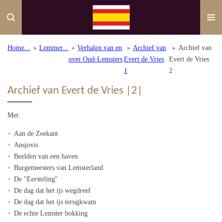
Ga
direct
naar
de
Home...
»
Lemmer...
»
Verhalen van en
»
Archief van
»
Archief van
hoofdinhoud
over Oud-Lemsters
Evert de Vries
Evert de Vries
1
2
Archief van Evert de Vries |2|
Met:
Aan de Zeekant
Ansjovis
Beelden van een haven
Burgemeesters van Lemsterland
De "Eersteling"
De dag dat het ijs wegdreef
De dag dat het ijs terugkwam
De echte Lemster bokking