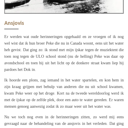
Ansjovis
Er werden wat oude herinneringen opgehaald en ze vroegen of ik nog
wel wist dat ik hun broer Peke die nu in Canada woont, eens uit het water
heb gevist. Dat ging zo: ik stond met mijn ijskar tegen de muziektent die
toen nog tegen de ULO school stond (nu de helling) Peke was daar op
avondschool en toen hij uit het licht op de donkere straat kwam liep hij
pardoes het Dok in.
Ik hoorde een plons, zag iemand in het water spartelen, en kon hem in
zijn kraag grijpen met behulp van anderen die nu uit school kwamen,
kwam Peke weer op het droge. Kort na de tweede wereldoorlog werd ik
met de ijskar op de zelfde plek, door een auto te water gereden. Er waren
mensen genoeg aanwezig zodat ik zo maar weer uit het water was.
Nu we toch nog even in de herinneringen zitten, zo werd mij eens
gevraagd naar de behandeling van de ansjovis in het verleden. Dat ging