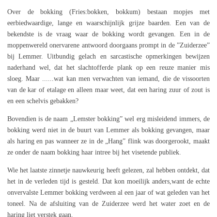
Over de bokking (Fries:bokken, bokkum) bestaan mopjes met
eerbiedwaardige, lange en waarschijnlijk grijze baarden. Een van de
bekendste is de vraag waar de bokking wordt gevangen. Een in de
moppenwereld onervarene antwoord doorgaans prompt in de ”Zuiderzee”
bij Lemmer. Uitbundig gelach en sarcastische opmerkingen bewijzen
naderhand wel, dat het slachtofferde plank op een reuze manier mis
sloeg. Maar ......wat kan men verwachten van iemand, die de vissoorten
van de kar of etalage en alleen maar weet, dat een haring zuur of zout is
en een schelvis gebakken?
Bovendien is de naam „Lemster bokking” wel erg misleidend immers, de
bokking werd niet in de buurt van Lemmer als bokking gevangen, maar
als haring en pas wanneer ze in de „Hang” flink was doorgerookt, maakt
ze onder de naam bokking haar intree bij het visetende publiek.
Wie het laatste zinnetje nauwkeurig heeft gelezen, zal hebben ontdekt, dat
het in de verleden tijd is gesteld. Dat kon moeilijk anders,want de echte
onvervalste Lemmer bokking verdween al een jaar of wat geleden van het
toneel. Na de afsluiting van de Zuiderzee werd het water zoet en de
haring liet verstek gaan.