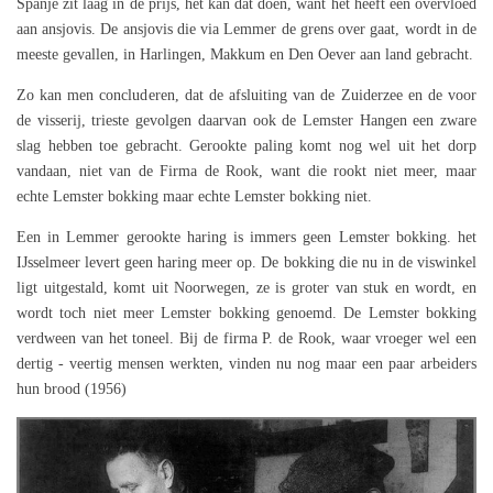
Spanje zit laag in de prijs, het kan dat doen, want het heeft een overvloed
aan ansjovis. De ansjovis die via Lemmer de grens over gaat, wordt in de
meeste gevallen, in Harlingen, Makkum en Den Oever aan land gebracht.
Zo kan men concluderen, dat de afsluiting van de Zuiderzee en de voor
de visserij, trieste gevolgen daarvan ook de Lemster Hangen een zware
slag hebben toe gebracht. Gerookte paling komt nog wel uit het dorp
vandaan, niet van de Firma de Rook, want die rookt niet meer, maar
echte Lemster bokking maar echte Lemster bokking niet.
Een in Lemmer gerookte haring is immers geen Lemster bokking. het
IJsselmeer levert geen haring meer op. De bokking die nu in de viswinkel
ligt uitgestald, komt uit Noorwegen, ze is groter van stuk en wordt, en
wordt toch niet meer Lemster bokking genoemd. De Lemster bokking
verdween van het toneel. Bij de firma P. de Rook, waar vroeger wel een
dertig - veertig mensen werkten, vinden nu nog maar een paar arbeiders
hun brood (1956)