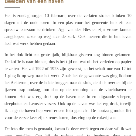
Beelden van een haven
Het is zondagmorgen 10 februari, over de verlaten straten klinken 10
slagen uit de oude toren. In een plas voor het gemeente huis zit een
spreeuw eenzaam te drinken. Age van der Bles en zijn vrouw komen
aangelopen, zeker op weg naar de kerk. Ook mensen die in hun leven
heel wat werk hebben gedaan.
In het dok licht een grote tjalk, blijkbaar gisteren nog binnen gekomen.
De koffie is naar binnen, dus is het tijd om wat uit het verleden op papier
te zetten. Het zal 1922 of 1923 zijn geweest, na het schaft uur van 12 tot
1-ging ik op weg naar het werk. Zoals het de gewoonte was ging ik door
het Achterom, over de beide bruggen naar de sluis, de sluis over en bij de
ijzeren trap omlaag, om dan op de remming aan de vluchthaven te
komen. Het was erg druk op de haven met in en uitgaande schepen,
sleepboten en Lemster vissers. Ook op de haven was het erg druk, terwijl
ik langs de haven liep werd er een foto gemaakt. De houtzaag molen liet
voor de eerste keer zijn sirenes horen, dus vlug op de rokerij aan.
De foto die toen is gemaakt, kwam ik deze week tegen en daar wil ik wat
over vertellen. Om bij de rechter paal te beginnen daar staat