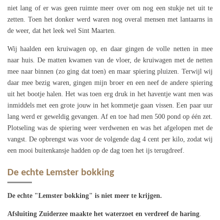
niet lang of er was geen ruimte meer over om nog een stukje net uit te
zetten. Toen het donker werd waren nog overal mensen met lantaarns in
de weer, dat het leek wel Sint Maarten.
Wij haalden een kruiwagen op, en daar gingen de volle netten in mee
naar huis. De matten kwamen van de vloer, de kruiwagen met de netten
mee naar binnen (zo ging dat toen) en maar spiering pluizen. Terwijl wij
daar mee bezig waren, gingen mijn broer en een neef de andere spiering
uit het bootje halen. Het was toen erg druk in het haventje want men was
inmiddels met een grote jouw in het kommetje gaan vissen. Een paar uur
lang werd er geweldig gevangen. Af en toe had men 500 pond op één zet.
Plotseling was de spiering weer verdwenen en was het afgelopen met de
vangst. De opbrengst was voor de volgende dag 4 cent per kilo, zodat wij
een mooi buitenkansje hadden op de dag toen het ijs terugdreef.
De echte Lemster bokking
De echte "Lemster bokking" is niet meer te krijgen.
Afsluiting Zuiderzee maakte het waterzoet en verdreef de haring
.