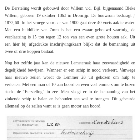
De Eersteling wordt gebouwd door Willem v.d. Bijl, bijgenaamd Bleke
Willem, geboren 19 oktober 1863 in Dronrijp. De bouwsom bedraagt ƒ
1872,60. In het vroege voorjaar van 1900 gaat deze 40 voets aak te water.
Met een huiddikte van 7mm is het een zwaar gebouwd vaartuig, de
verplaatsing is 15 ton tegen 12 ton van een even grote houten aak. Uit
een hier bij afgedrukte inschrijvingskaart blijkt dat de bemanning uit
twee of drie koppen bestaat.
Nog het zelfde jaar kan de nieuwe Lemsteraak haar zeewaardigheid en
degelijkheid bewijzen. Wanneer er een schip in nood verkeert. Vanwege
haar nieuwe zeilen wordt de Lemmer 28 uit gekozen om hulp te
verlenen. Met een man of 10 aan boord en even veel emmers om te hozen
steekt de "Eersteling" in zee. Men slaagt er in de bemanning van het
zinkende schip te halen en behouden aan wal te brengen. Dit gebeurde
allemaal op de zeilen want er is geen motor aan boord.