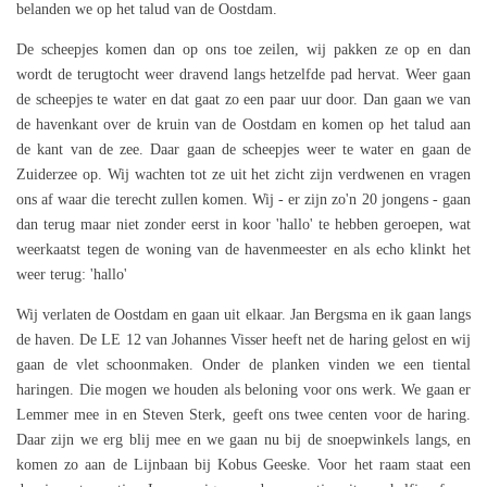
belanden we op het talud van de Oostdam.
De scheepjes komen dan op ons toe zeilen, wij pakken ze op en dan
wordt de terugtocht weer dravend langs hetzelfde pad hervat. Weer gaan
de scheepjes te water en dat gaat zo een paar uur door. Dan gaan we van
de havenkant over de kruin van de Oostdam en komen op het talud aan
de kant van de zee. Daar gaan de scheepjes weer te water en gaan de
Zuiderzee op. Wij wachten tot ze uit het zicht zijn verdwenen en vragen
ons af waar die terecht zullen komen. Wij - er zijn zo'n 20 jongens - gaan
dan terug maar niet zonder eerst in koor 'hallo' te hebben geroepen, wat
weerkaatst tegen de woning van de havenmeester en als echo klinkt het
weer terug: 'hallo'
Wij verlaten de Oostdam en gaan uit elkaar. Jan Bergsma en ik gaan langs
de haven. De LE 12 van Johannes Visser heeft net de haring gelost en wij
gaan de vlet schoonmaken. Onder de planken vinden we een tiental
haringen. Die mogen we houden als beloning voor ons werk. We gaan er
Lemmer mee in en Steven Sterk, geeft ons twee centen voor de haring.
Daar zijn we erg blij mee en we gaan nu bij de snoepwinkels langs, en
komen zo aan de Lijnbaan bij Kobus Geeske. Voor het raam staat een