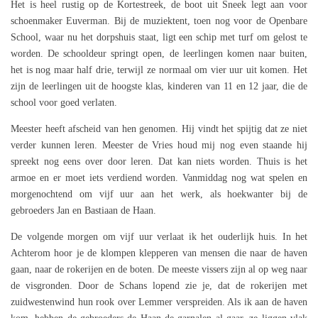
Het is heel rustig op de Kortestreek, de boot uit Sneek legt aan voor
schoenmaker Euverman. Bij de muziektent, toen nog voor de Openbare
School, waar nu het dorpshuis staat, ligt een schip met turf om gelost te
worden. De schooldeur springt open, de leerlingen komen naar buiten,
het is nog maar half drie, terwijl ze normaal om vier uur uit komen. Het
zijn de leerlingen uit de hoogste klas, kinderen van 11 en 12 jaar, die de
school voor goed verlaten.
Meester heeft afscheid van hen genomen. Hij vindt het spijtig dat ze niet
verder kunnen leren. Meester de Vries houd mij nog even staande hij
spreekt nog eens over door leren. Dat kan niets worden. Thuis is het
armoe en er moet iets verdiend worden. Vanmiddag nog wat spelen en
morgenochtend om vijf uur aan het werk, als hoekwanter bij de
gebroeders Jan en Bastiaan de Haan.
De volgende morgen om vijf uur verlaat ik het ouderlijk huis. In het
Achterom hoor je de klompen klepperen van mensen die naar de haven
gaan, naar de rokerijen en de boten. De meeste vissers zijn al op weg naar
de visgronden. Door de Schans lopend zie je, dat de rokerijen met
zuidwestenwind hun rook over Lemmer verspreiden. Als ik aan de haven