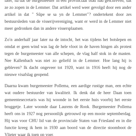
later, na dat de burgemeester in een provinciaal blad had geschreven, dat
ze zo zopen in de Lemmer. Dat artikel werd weer gevolgd door een ander
artikel in dat " Sûpe se sa yn de Lemmer"? ondertekent door zes
bestuursleden van de visserijvereniging, want er werd in de Lemmer niet
meer gedronken dan in andere vissersplaatsen.
Zo'n anderhalf jaar later na de intocht, het was tijdens het botslepen en
omdat er geen wind was lag de hele vloot in de haven hingen als protest
tegen de burgemeester van alle schepen, de vlag half stok in de masten.
Nee Kallenbach was niet zo geliefd in de Lemmer. Hoe lang hij is
gebleven? Ik dacht ongeveer tot 1920, want in 1916 heeft hij nog de
nieuwe visafslag geopend.
Daarna kwam burgemeester Pollema, een aardige rustige man, een echte
wat oudere bestuurder van kwaliteit. Ik denk dat de heer Daan toen
gemeentesecretaris was hij woonde in het eerste huis voorbij het eerste
bruggetje. Later woonde daar Laurens de Rook. Burgemeester Pollema
heeft ons in 1927 nog persoonlijk getrouwd op een mooie septemberdag.
Hij was voor CHU lid van de provinciale Staten van Friesland en in die
functie kreeg ik hem in 1930 aan boord van de directie stoomboot de
Vlieter waar ik toen op voer.