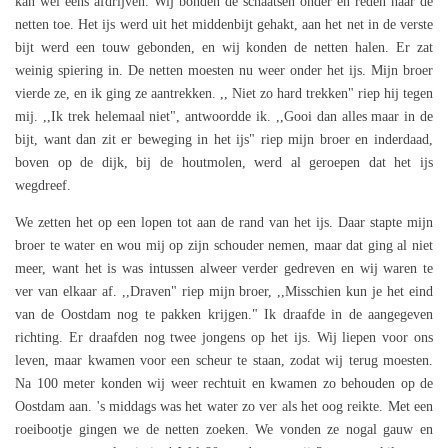
kan wel eens afdrijven. Wij bonden de schaatsen onder en reden naar de
netten toe. Het ijs werd uit het middenbijt gehakt, aan het net in de verste
bijt werd een touw gebonden, en wij konden de netten halen. Er zat
weinig spiering in. De netten moesten nu weer onder het ijs. Mijn broer
vierde ze, en ik ging ze aantrekken. ,, Niet zo hard trekken" riep hij tegen
mij. ,,Ik trek helemaal niet", antwoordde ik. ,,Gooi dan alles maar in de
bijt, want dan zit er beweging in het ijs" riep mijn broer en inderdaad,
boven op de dijk, bij de houtmolen, werd al geroepen dat het ijs
wegdreef.
We zetten het op een lopen tot aan de rand van het ijs. Daar stapte mijn
broer te water en wou mij op zijn schouder nemen, maar dat ging al niet
meer, want het is was intussen alweer verder gedreven en wij waren te
ver van elkaar af. ,,Draven" riep mijn broer, ,,Misschien kun je het eind
van de Oostdam nog te pakken krijgen." Ik draafde in de aangegeven
richting. Er draafden nog twee jongens op het ijs. Wij liepen voor ons
leven, maar kwamen voor een scheur te staan, zodat wij terug moesten.
Na 100 meter konden wij weer rechtuit en kwamen zo behouden op de
Oostdam aan. 's middags was het water zo ver als het oog reikte. Met een
roeibootje gingen we de netten zoeken. We vonden ze nogal gauw en