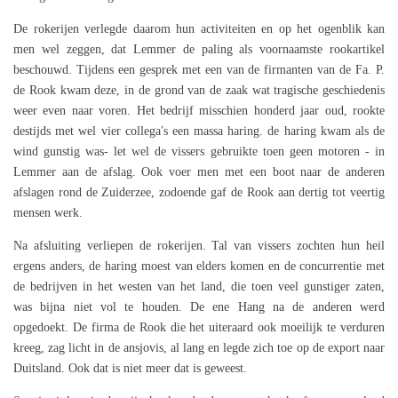
De rokerijen verlegde daarom hun activiteiten en op het ogenblik kan
men wel zeggen, dat Lemmer de paling als voornaamste rookartikel
beschouwd. Tijdens een gesprek met een van de firmanten van de Fa. P.
de Rook kwam deze, in de grond van de zaak wat tragische geschiedenis
weer even naar voren. Het bedrijf misschien honderd jaar oud, rookte
destijds met wel vier collega′s een massa haring. de haring kwam als de
wind gunstig was- let wel de vissers gebruikte toen geen motoren - in
Lemmer aan de afslag. Ook voer men met een boot naar de anderen
afslagen rond de Zuiderzee, zodoende gaf de Rook aan dertig tot veertig
mensen werk.
Na afsluiting verliepen de rokerijen. Tal van vissers zochten hun heil
ergens anders, de haring moest van elders komen en de concurrentie met
de bedrijven in het westen van het land, die toen veel gunstiger zaten,
was bijna niet vol te houden. De ene Hang na de anderen werd
opgedoekt. De firma de Rook die het uiteraard ook moeilijk te verduren
kreeg, zag licht in de ansjovis, al lang en legde zich toe op de export naar
Duitsland. Ook dat is niet meer dat is geweest.