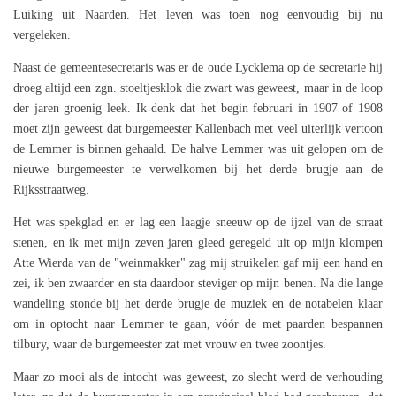
Luiking uit Naarden. Het leven was toen nog eenvoudig bij nu
vergeleken.
Naast de gemeentesecretaris was er de oude Lycklema op de secretarie hij
droeg altijd een zgn. stoeltjesklok die zwart was geweest, maar in de loop
der jaren groenig leek. Ik denk dat het begin februari in 1907 of 1908
moet zijn geweest dat burgemeester Kallenbach met veel uiterlijk vertoon
de Lemmer is binnen gehaald. De halve Lemmer was uit gelopen om de
nieuwe burgemeester te verwelkomen bij het derde brugje aan de
Rijksstraatweg.
Het was spekglad en er lag een laagje sneeuw op de ijzel van de straat
stenen, en ik met mijn zeven jaren gleed geregeld uit op mijn klompen
Atte Wierda van de "weinmakker" zag mij struikelen gaf mij een hand en
zei, ik ben zwaarder en sta daardoor steviger op mijn benen. Na die lange
wandeling stonde bij het derde brugje de muziek en de notabelen klaar
om in optocht naar Lemmer te gaan, vóór de met paarden bespannen
tilbury, waar de burgemeester zat met vrouw en twee zoontjes.
Maar zo mooi als de intocht was geweest, zo slecht werd de verhouding