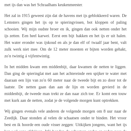
met ijs dan was het Schraalhans keukenmeester.
Het zal in 1915 geweest zijn dat de havens met ijs geblokkeerd waren. De
Lemsters gingen het ijs op te spieringvissen, bot kloppen of paling
schooien. Wij mijn oudste broer en ik, gingen dan ook netten onder het
ijs zetten. Een heel karwei. Eerst een bijt hakken en het ijs er uit halen.
Het water eronder was ijskoud en als je dan elf of twaalf jaar bent, valt
zulk werk niet mee. Om de 12 meter moesten er bijten worden gehakt,
zo'n twintig á vijfentwintig.
In het midden kwam een middenbijt, daar kwamen de netten te liggen.
Dan ging de spieringlat met aan het achtereinde een spijker te water met
daaraan een lijn van zo'n 60 meter naar de tweede bijt en zo door tot de
laatste. De netten gaan dan aan de lijn en worden gevierd in de
middenbijt, de tweede man trekt ze dan naar zich toe. Er komt een touw
met kurk aan de netten, zodat je de volgende morgen kunt optrekken.
Wij gingen evenals vele anderen de volgende morgen om 8 uur naar de
Zeedijk. Daar stonden al velen de schaatsen onder te binden. Het vroor
best en ik hoorde een oude visser zeggen: Uitkijken jongens, want het ijs