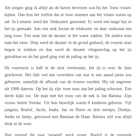
Als jongen ging ik altijd als de haven bevroren was bij het 'Jouw vissen'
kijken. Dan kon het treffen dat er twee mannen aan het vissen waren op
aal. In Lemmer werd dat 'Ielskoaien' genoemd. Er werd een lange bijt in
het ijs gemaakt. Aan een stok kwam de ielskoaier en daar onderaan een
lang touw. Eén man liet de skoaier in het water zakken. De andere man
nam het touw. Diep werd de skoaier in de grond geduwd, de voorste man
begon te trekken en dan werd de skoaier vliegensvlug op het ijs
getrokken en als het goed ging viel de paling op het ijs.
De vuurtoren is half in de mist verdwenen, het ijs is over de dam
geschoven. Het lijkt wel een voorteken van wat er een aantal jaren zou
gebeuren, namelijk de afbraak van de trouwe wachter. Hij zal ongeveer
uit 1908 dateren. Op het ijs zijn twee man aan het paling schooien. Een
derde kijkt toe. De man met het touw om de nek is Jan Balsma. Zijn
vrouw heette Sietske. Uit hun huwelijk waren 8 kinderen geboren. Vijf
jongens, Roelof, Jacob, Jouke, Jan en Harm en drie meisjes, Doekje,
Jetske en Jantje, getrouwd met Bastiaan de Haan. Balsma zelf was altijd
druk in de weer.
Niet iemand die naar 'passend' werk vroeg. Roelof is de vreemde