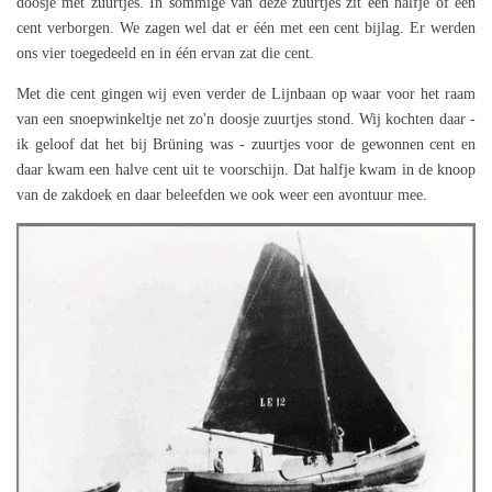
doosje met zuurtjes. In sommige van deze zuurtjes zit een halfje of een
cent verborgen. We zagen wel dat er één met een cent bijlag. Er werden
ons vier toegedeeld en in één ervan zat die cent.
Met die cent gingen wij even verder de Lijnbaan op waar voor het raam
van een snoepwinkeltje net zo'n doosje zuurtjes stond. Wij kochten daar -
ik geloof dat het bij Brüning was - zuurtjes voor de gewonnen cent en
daar kwam een halve cent uit te voorschijn. Dat halfje kwam in de knoop
van de zakdoek en daar beleefden we ook weer een avontuur mee.