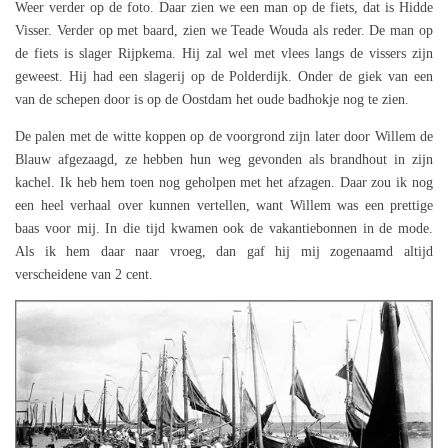
Weer verder op de foto. Daar zien we een man op de fiets, dat is Hidde
Visser. Verder op met baard, zien we Teade Wouda als reder. De man op
de fiets is slager Rijpkema. Hij zal wel met vlees langs de vissers zijn
geweest. Hij had een slagerij op de Polderdijk. Onder de giek van een
van de schepen door is op de Oostdam het oude badhokje nog te zien.
De palen met de witte koppen op de voorgrond zijn later door Willem de
Blauw afgezaagd, ze hebben hun weg gevonden als brandhout in zijn
kachel. Ik heb hem toen nog geholpen met het afzagen. Daar zou ik nog
een heel verhaal over kunnen vertellen, want Willem was een prettige
baas voor mij. In die tijd kwamen ook de vakantiebonnen in de mode.
Als ik hem daar naar vroeg, dan gaf hij mij zogenaamd altijd
verscheidene van 2 cent.