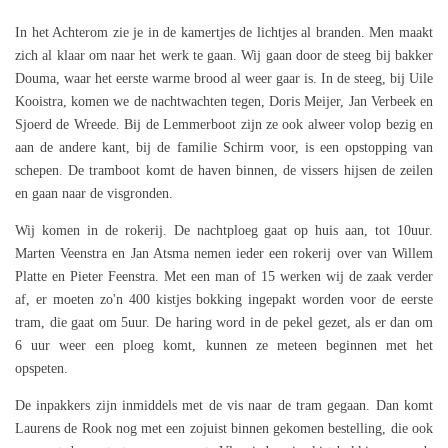
In het Achterom zie je in de kamertjes de lichtjes al branden. Men maakt
zich al klaar om naar het werk te gaan. Wij gaan door de steeg bij bakker
Douma, waar het eerste warme brood al weer gaar is. In de steeg, bij Uile
Kooistra, komen we de nachtwachten tegen, Doris Meijer, Jan Verbeek en
Sjoerd de Wreede. Bij de Lemmerboot zijn ze ook alweer volop bezig en
aan de andere kant, bij de familie Schirm voor, is een opstopping van
schepen. De tramboot komt de haven binnen, de vissers hijsen de zeilen
en gaan naar de visgronden.
Wij komen in de rokerij. De nachtploeg gaat op huis aan, tot 10uur.
Marten Veenstra en Jan Atsma nemen ieder een rokerij over van Willem
Platte en Pieter Feenstra. Met een man of 15 werken wij de zaak verder
af, er moeten zo'n 400 kistjes bokking ingepakt worden voor de eerste
tram, die gaat om 5uur. De haring word in de pekel gezet, als er dan om
6 uur weer een ploeg komt, kunnen ze meteen beginnen met het
opspeten.
De inpakkers zijn inmiddels met de vis naar de tram gegaan. Dan komt
Laurens de Rook nog met een zojuist binnen gekomen bestelling, die ook