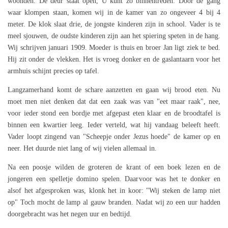
woonden. De deur staat open, U kunt zo binnentreden. Door de gang
waar klompen staan, komen wij in de kamer van zo ongeveer 4 bij 4
meter. De klok slaat drie, de jongste kinderen zijn in school. Vader is te
meel sjouwen, de oudste kinderen zijn aan het spiering speten in de hang.
Wij schrijven januari 1909. Moeder is thuis en broer Jan ligt ziek te bed.
Hij zit onder de vlekken. Het is vroeg donker en de gaslantaarn voor het
armhuis schijnt precies op tafel.
Langzamerhand komt de schare aanzetten en gaan wij brood eten. Nu
moet men niet denken dat dat een zaak was van "eet maar raak", nee,
voor ieder stond een bordje met afgepast eten klaar en de broodtafel is
binnen een kwartier leeg. Ieder verteld, wat hij vandaag beleeft heeft.
Vader loopt zingend van "Scheepje onder Jezus hoede" de kamer op en
neer. Het duurde niet lang of wij vielen allemaal in.
Na een poosje wilden de groteren de krant of een boek lezen en de
jongeren een spelletje domino spelen. Daarvoor was het te donker en
alsof het afgesproken was, klonk het in koor: "Wij steken de lamp niet
op" Toch mocht de lamp al gauw branden. Nadat wij zo een uur hadden
doorgebracht was het negen uur en bedtijd.