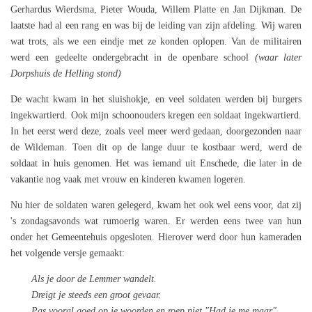
Gerhardus Wierdsma, Pieter Wouda, Willem Platte en Jan Dijkman. De
laatste had al een rang en was bij de leiding van zijn afdeling. Wij waren
wat trots, als we een eindje met ze konden oplopen. Van de militairen
werd een gedeelte ondergebracht in de openbare school
(waar later
Dorpshuis de Helling stond)
De wacht kwam in het sluishokje, en veel soldaten werden bij burgers
ingekwartierd. Ook mijn schoonouders kregen een soldaat ingekwartierd.
In het eerst werd deze, zoals veel meer werd gedaan, doorgezonden naar
de Wildeman. Toen dit op de lange duur te kostbaar werd, werd de
soldaat in huis genomen. Het was iemand uit Enschede, die later in de
vakantie nog vaak met vrouw en kinderen kwamen logeren.
Nu hier de soldaten waren gelegerd, kwam het ook wel eens voor, dat zij
's zondagsavonds wat rumoerig waren. Er werden eens twee van hun
onder het Gemeentehuis opgesloten. Hierover werd door hun kameraden
het volgende versje gemaakt:
Als je door de Lemmer wandelt.
Dreigt je steeds een groot gevaar.
Pas vooral goed op je woorden en roep niet "Had je me maar"