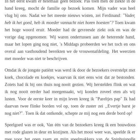
In het eerst kwam er helemaal geen bezoek. Pas toen men de ziekte in de
hand kreeg, mocht de familie op bezoek komen. Mijn vader was heel
vlug bij ons. Nadat we het meeste nieuws wisten, zei Ferdinand:
"Vader,
heb ik het goed, heb ik moeder vannacht niet horen hoesten"?
Toen kwam
het hoge woord eruit. Moeder had de gevreesde ziekt ook en was de
vorige dag opgenomen. Wij waren ondertussen aan de beterende hand,
maar het lopen ging nog niet, 's Middags probeerden we het toch en ons
overal aan vasthoudend bereikten we de vrouwenafdeling. Het weerzien
met moeder was niet te beschrijven.
Omdat ik de jongste patiënt was werd ik door de bezoekers overstelpt met
koek, chocolade en koekjes, waarvan ik niet eens wist dat ze bestonden.
Zoiets had ik bij ons thuis nog nooit gezien. Wij herstelden flink en wat
ik nog nooit eerder had meegemaakt, wij konden zoveel eten als wij
lusten. Voor de eerste keer in mijn leven kreeg ik "Pareltjes pap" Ik had
daarvan twee flinke borden vol op, toen de zuster zei ,,Evertje barst je
nog niet?". Toen ik dat ontkende, schepte ze mij nog een derde bord op!
Speelgoed was er ook, Van één van de bezoekers kreeg ik een bouwdoos
met rode glazen in deur en kozijnen. Als het mooi weer was, speelde ik er
mee voor het open raam en mijn speelmakkers van de Spinhuispolle