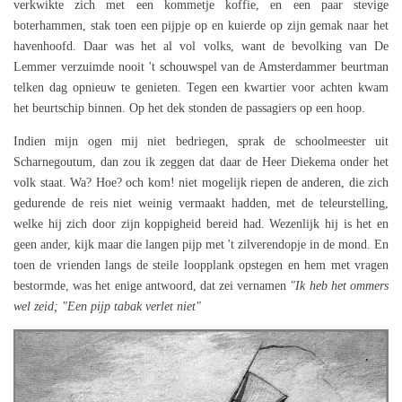
verkwikte zich met een kommetje koffie, en een paar stevige
boterhammen, stak toen een pijpje op en kuierde op zijn gemak naar het
havenhoofd. Daar was het al vol volks, want de bevolking van De
Lemmer verzuimde nooit 't schouwspel van de Amsterdammer beurtman
telken dag opnieuw te genieten. Tegen een kwartier voor achten kwam
het beurtschip binnen. Op het dek stonden de passagiers op een hoop.
Indien mijn ogen mij niet bedriegen, sprak de schoolmeester uit
Scharnegoutum, dan zou ik zeggen dat daar de Heer Diekema onder het
volk staat. Wa? Hoe? och kom! niet mogelijk riepen de anderen, die zich
gedurende de reis niet weinig vermaakt hadden, met de teleurstelling,
welke hij zich door zijn koppigheid bereid had. Wezenlijk hij is het en
geen ander, kijk maar die langen pijp met 't zilverendopje in de mond. En
toen de vrienden langs de steile loopplank opstegen en hem met vragen
bestormde, was het enige antwoord, dat zei vernamen
"Ik heb het ommers
wel zeid; "Een pijp tabak verlet niet"