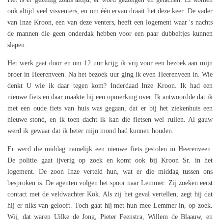
ook altijd veel visventers, en om één ervan draait het deze keer. De vader
van Inze Kroon, een van deze venters, heeft een logement waar 's nachts
de mannen die geen onderdak hebben voor een paar dubbeltjes kunnen
slapen.
Het werk gaat door en om 12 uur krijg ik vrij voor een bezoek aan mijn
broer in Heerenveen. Na het bezoek uur ging ik even Heerenveen in. Wie
denkt U wie ik daar tegen kom? Inderdaad Inze Kroon. Ik had een
nieuwe fiets en daar maakte hij een opmerking over. Ik antwoordde dat ik
met een oude fiets van huis was gegaan, dat er bij het ziekenhuis een
nieuwe stond, en ik toen dacht ik kan die fietsen wel ruilen. Al gauw
werd ik gewaar dat ik beter mijn mond had kunnen houden.
Er werd die middag namelijk een nieuwe fiets gestolen in Heerenveen.
De politie gaat ijverig op zoek en komt ook bij Kroon Sr. in het
logement. De zoon Inze verteld hun, wat er die middag tussen ons
besproken is. De agenten volgen het spoor naar Lemmer. Zij zoeken eerst
contact met de veldwachter Kok. Als zij het geval vertellen, zegt hij dat
hij er niks van gelooft. Toch gaat hij met hun mee Lemmer in, op zoek.
Wij, dat waren Uilke de Jong, Pieter Feenstra, Willem de Blaauw, en