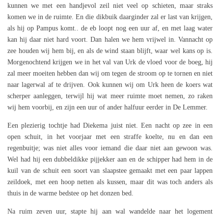
kunnen we met een handjevol zeil niet veel op schieten, maar straks
komen we in de ruimte. En die dikbuik daarginder zal er last van krijgen,
als hij op Pampus komt.. de eb loopt nog een uur af, en met laag water
kan hij daar niet hard voort. Dan halen we hem vrijwel in. Vannacht op
zee houden wij hem bij, en als de wind staan blijft, waar wel kans op is.
Morgenochtend krijgen we in het val van Urk de vloed voor de boeg, hij
zal meer moeiten hebben dan wij om tegen de stroom op te tornen en niet
naar lagerwal af te drijven. Ook kunnen wij om Urk heen de koers wat
scherper aanleggen, terwijl hij wat meer ruimte moet nemen, zo raken
wij hem voorbij, en zijn een uur of ander halfuur eerder in De Lemmer.
Een plezierig tochtje had Diekema juist niet. Een nacht op zee in een
open schuit, in het voorjaar met een straffe koelte, nu en dan een
regenbuitje; was niet alles voor iemand die daar niet aan gewoon was.
Wel had hij een dubbeldikke pijjekker aan en de schipper had hem in de
kuil van de schuit een soort van slaapstee gemaakt met een paar lappen
zeildoek, met een hoop netten als kussen, maar dit was toch anders als
thuis in de warme bedstee op het donzen bed.
Na ruim zeven uur, stapte hij aan wal wandelde naar het logement