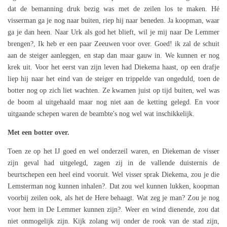
dat de bemanning druk bezig was met de zeilen los te maken. Hé
visserman ga je nog naar buiten, riep hij naar beneden. Ja koopman, waar
ga je dan heen. Naar Urk als god het blieft, wil je mij naar De Lemmer
brengen?, Ik heb er een paar Zeeuwen voor over. Goed! ik zal de schuit
aan de steiger aanleggen, en stap dan maar gauw in. We kunnen er nog
krek uit. Voor het eerst van zijn leven had Diekema haast, op een drafje
liep hij naar het eind van de steiger en trippelde van ongeduld, toen de
botter nog op zich liet wachten. Ze kwamen juist op tijd buiten, wel was
de boom al uitgehaald maar nog niet aan de ketting gelegd. En voor
uitgaande schepen waren de beambte's nog wel wat inschikkelijk.
Met een botter over.
Toen ze op het IJ goed en wel onderzeil waren, en Diekeman de visser
zijn geval had uitgelegd, zagen zij in de vallende duisternis de
beurtschepen een heel eind vooruit. Wel visser sprak Diekema, zou je die
Lemsterman nog kunnen inhalen?. Dat zou wel kunnen lukken, koopman
voorbij zeilen ook, als het de Here behaagt. Wat zeg je man? Zou je nog
voor hem in De Lemmer kunnen zijn?. Weer en wind dienende, zou dat
niet onmogelijk zijn. Kijk zolang wij onder de rook van de stad zijn,