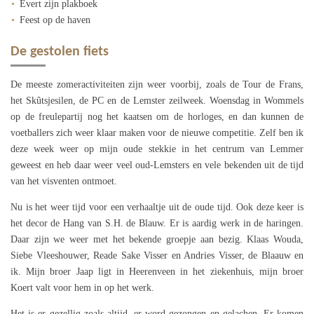
Evert zijn plakboek
Feest op de haven
De gestolen fiets
De meeste zomeractiviteiten zijn weer voorbij, zoals de Tour de Frans,
het Skûtsjesilen, de PC en de Lemster zeilweek. Woensdag in Wommels
op de freulepartij nog het kaatsen om de horloges, en dan kunnen de
voetballers zich weer klaar maken voor de nieuwe competitie. Zelf ben ik
deze week weer op mijn oude stekkie in het centrum van Lemmer
geweest en heb daar weer veel oud-Lemsters en vele bekenden uit de tijd
van het visventen ontmoet.
Nu is het weer tijd voor een verhaaltje uit de oude tijd. Ook deze keer is
het decor de Hang van S.H. de Blauw. Er is aardig werk in de haringen.
Daar zijn we weer met het bekende groepje aan bezig. Klaas Wouda,
Siebe Vleeshouwer, Reade Sake Visser en Andries Visser, de Blaauw en
ik. Mijn broer Jaap ligt in Heerenveen in het ziekenhuis, mijn broer
Koert valt voor hem in op het werk.
Het is er gezellig zoals altijd, er word gezongen en gelachen. Er komen