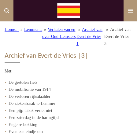
Ga
direct
naar
de
Home...
»
Lemmer...
»
Verhalen van en
»
Archief van
»
Archief van
hoofdinhoud
over Oud-Lemsters
Evert de Vries
Evert de Vries
1
3
Archief van Evert de Vries |3|
Met:
De gestolen fiets
De mobilisatie van 1914
De verloren rijksdaalder
De ziekenbarak te Lemmer
Een pijp tabak verlet niet
Een zaterdag in de haringtijd
Engelse bokking
Even een eindje om