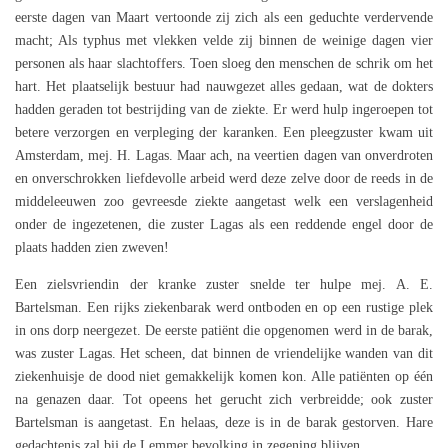
eerste dagen van Maart vertoonde zij zich als een geduchte verdervende
macht; Als typhus met vlekken velde zij binnen de weinige dagen vier
personen als haar slachtoffers. Toen sloeg den menschen de schrik om het
hart. Het plaatselijk bestuur had nauwgezet alles gedaan, wat de dokters
hadden geraden tot bestrijding van de ziekte. Er werd hulp ingeroepen tot
betere verzorgen en verpleging der karanken. Een pleegzuster kwam uit
Amsterdam, mej. H. Lagas. Maar ach, na veertien dagen van onverdroten
en onverschrokken liefdevolle arbeid werd deze zelve door de reeds in de
middeleeuwen zoo gevreesde ziekte aangetast welk een verslagenheid
onder de ingezetenen, die zuster Lagas als een reddende engel door de
plaats hadden zien zweven!
Een zielsvriendin der kranke zuster snelde ter hulpe mej. A. E.
Bartelsman. Een rijks ziekenbarak werd ontboden en op een rustige plek
in ons dorp neergezet. De eerste patiënt die opgenomen werd in de barak,
was zuster Lagas. Het scheen, dat binnen de vriendelijke wanden van dit
ziekenhuisje de dood niet gemakkelijk komen kon. Alle patiënten op één
na genazen daar. Tot opeens het gerucht zich verbreidde; ook zuster
Bartelsman is aangetast. En helaas, deze is in de barak gestorven. Hare
gedachtenis zal bij de Lemmer bevolking in zegening blijven.