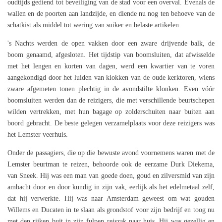
oudtijds gediend tot beveiliging van de stad voor een overval. Evenals de
wallen en de poorten aan landzijde, en diende nu nog ten behoeve van de
schatkist als middel tot wering van suiker en belaste artikelen.
's Nachts werden de open vakken door een zware drijvende balk, de
boom genaamd, afgesloten. Het tijdstip van boomsluiten, dat afwisselde
met het lengen en korten van dagen, werd een kwartier van te voren
aangekondigd door het luiden van klokken van de oude kerktoren, wiens
zware afgemeten tonen plechtig in de avondstilte klonken. Even vóór
boomsluiten werden dan de reizigers, die met verschillende beurtschepen
wilden vertrekken, met hun bagage op zolderschuiten naar buiten aan
boord gebracht. De beste gelegen verzamelplaats voor deze reizigers was
het Lemster veerhuis.
Onder de passagiers, die op die bewuste avond voornemens waren met de
Lemster beurtman te reizen, behoorde ook de eerzame Durk Diekema,
van Sneek. Hij was een man van goede doen, goud en zilversmid van zijn
ambacht door en door kundig in zijn vak, eerlijk als het edelmetaal zelf,
dat hij verwerkte. Hij was naar Amsterdam geweest om wat gouden
Willems en Ducaten in te slaan als grondstof voor zijn bedrijf en toog nu
met den rijken buit in zijn fulpen reiszak naar huis. Hij was gezellig en