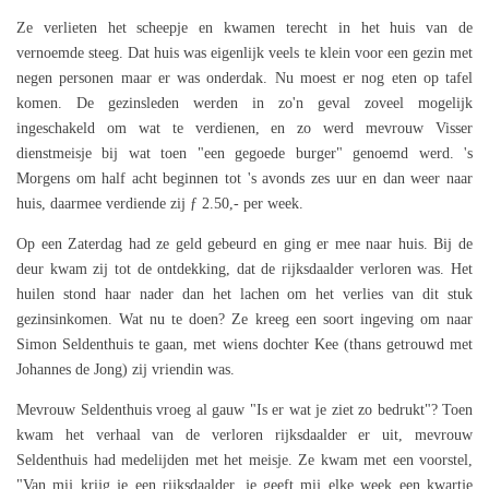
Ze verlieten het scheepje en kwamen terecht in het huis van de
vernoemde steeg. Dat huis was eigenlijk veels te klein voor een gezin met
negen personen maar er was onderdak. Nu moest er nog eten op tafel
komen. De gezinsleden werden in zo'n geval zoveel mogelijk
ingeschakeld om wat te verdienen, en zo werd mevrouw Visser
dienstmeisje bij wat toen "een gegoede burger" genoemd werd. 's
Morgens om half acht beginnen tot 's avonds zes uur en dan weer naar
huis, daarmee verdiende zij ƒ 2.50,- per week.
Op een Zaterdag had ze geld gebeurd en ging er mee naar huis. Bij de
deur kwam zij tot de ontdekking, dat de rijksdaalder verloren was. Het
huilen stond haar nader dan het lachen om het verlies van dit stuk
gezinsinkomen. Wat nu te doen? Ze kreeg een soort ingeving om naar
Simon Seldenthuis te gaan, met wiens dochter Kee (thans getrouwd met
Johannes de Jong) zij vriendin was.
Mevrouw Seldenthuis vroeg al gauw "Is er wat je ziet zo bedrukt"? Toen
kwam het verhaal van de verloren rijksdaalder er uit, mevrouw
Seldenthuis had medelijden met het meisje. Ze kwam met een voorstel,
"Van mij krijg je een rijksdaalder, je geeft mij elke week een kwartje