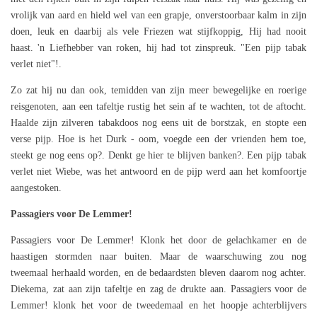
vrolijk van aard en hield wel van een grapje, onverstoorbaar kalm in zijn
doen, leuk en daarbij als vele Friezen wat stijfkoppig, Hij had nooit
haast. 'n Liefhebber van roken, hij had tot zinspreuk. "Een pijp tabak
verlet niet"!.
Zo zat hij nu dan ook, temidden van zijn meer bewegelijke en roerige
reisgenoten, aan een tafeltje rustig het sein af te wachten, tot de aftocht.
Haalde zijn zilveren tabakdoos nog eens uit de borstzak, en stopte een
verse pijp. Hoe is het Durk - oom, voegde een der vrienden hem toe,
steekt ge nog eens op?. Denkt ge hier te blijven banken?. Een pijp tabak
verlet niet Wiebe, was het antwoord en de pijp werd aan het komfoortje
aangestoken.
Passagiers voor De Lemmer!
Passagiers voor De Lemmer! Klonk het door de gelachkamer en de
haastigen stormden naar buiten. Maar de waarschuwing zou nog
tweemaal herhaald worden, en de bedaardsten bleven daarom nog achter.
Diekema, zat aan zijn tafeltje en zag de drukte aan. Passagiers voor de
Lemmer! klonk het voor de tweedemaal en het hoopje achterblijvers