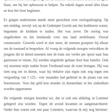
klaar, om bij het opbouwen te helpen. Na enkele dagen stond alles klaar
en kon het feest beginnen.
Er gingen ondertussen steeds meer geruchten over oorlogsdreiging. Op
een middag, terwijl wij op de Gedempte Gracht aan het knikkeren waren,
begonnen de klokken te luiden. Het was zover. De oorlog was
uitgebroken en dat betekende voor ons land mobilisatie. Overal
consternatie. Gewerkt werd er niet meer, de mensen groepten bij elkaar
om de toestand te bespreken. Al vroeg de volgende morgen vertrokken de
jongens die in dienst moesten met de tram om verder per spoor naar hun
garnizoen te reizen. Zij werden uitgeleide gedaan door hun familie. Ook
wij moesten mijn oudste broer Ferdinand naar de tram brengen. Hij was
toen nog net in dienst, waar hij behalve zijn eigen ook nog tegen een
vergoeding van f 125,- vier maanden had gediend in de plaats van een
boerenzoon. Voor dat geld kon moeder in Amsterdam in het ziekenhuis
worden opgenomen.
De volgende morgen hoorden we, dat er ook een afdeling in Lemmer
gelegerd zou worden. Tegen de avond kwamen ze aangemarcheerd.
Onder hun waren ook een paar Lemsters, waarvan ik mij nog herinner: