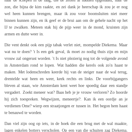
naar de schepen in de laag, die de zeilen al hadden opgehaald, naar de
zon, die bijna de kim raakte, en zei dank je heerschap ik zou je er nog
wel heen kunnen brengen, maar ik zou voor boomsluiten niet meer
binnen kunnen zijn, en ik geef er de brui aan om de gehele nacht op het
IJ te zwalken. Meteen stak hij de pijp weer in de mond, kruisten zijn
armen en dutte weer in.
Die vent denkt ook een pijp tabak verlet niet, mompelde Diekema. Maar
wat nu te doen? 't Is een gek geval, ik moet zo nodig thuis zijn en mijn
vrouw zal ongerust worden. 't Is niet plezierig nog tot de volgende avond
in Amsterdam rond te lopen. Wat hadden die kerels ook zo'n haast te
maken. Met lodenschreden keerde hij van de steiger naar de wal terug,
drentelde wat heen en weer, keek rechts en links. De voorbijgangers
bleven al staan, wie Amsterdam kent weet hoe spoedig daar een standje
vergadert. Zoekt meneer wat? Baas heb je je vrouw verloren? Zo hoorde
hij zich toespreken. Wegwijzen, meneertje?. Kan ik een oordje an je
verdienen Ome? wierp een straatjongen er tussen in. Het begon hem haast
te benauwd te worden.
Dan viel zijn oog op iets, in de hoek die een brug met de wal maakte,
lagen enkelen botters verscholen. Op een van die schuiten zag Diekema,