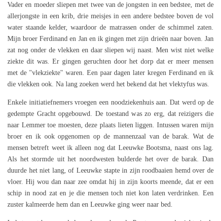
Vader en moeder sliepen met twee van de jongsten in een bedstee, met de
allerjongste in een krib, drie meisjes in een andere bedstee boven de vol
water staande kelder, waardoor de matrassen onder de schimmel zaten.
Mijn broer Ferdinand en Jan en ik gingen met zijn drieën naar boven. Jan
zat nog onder de vlekken en daar sliepen wij naast. Men wist niet welke
ziekte dit was. Er gingen geruchten door het dorp dat er meer mensen
met de "vlekziekte" waren. Een paar dagen later kregen Ferdinand en ik
die vlekken ook. Na lang zoeken werd het bekend dat het vlektyfus was.
Enkele initiatiefnemers vroegen een noodziekenhuis aan. Dat werd op de
gedempte Gracht opgebouwd. De toestand was zo erg, dat reizigers die
naar Lemmer toe moesten, deze plaats lieten liggen. Intussen waren mijn
broer en ik ook opgenomen op de mannenzaal van de barak. Wat de
mensen betreft weet ik alleen nog dat Leeuwke Bootsma, naast ons lag.
Als het stormde uit het noordwesten bulderde het over de barak. Dan
duurde het niet lang, of Leeuwke stapte in zijn roodbaaien hemd over de
vloer. Hij wou dan naar zee omdat hij in zijn koorts meende, dat er een
schip in nood zat en je die mensen toch niet kon laten verdrinken. Een
zuster kalmeerde hem dan en Leeuwke ging weer naar bed.