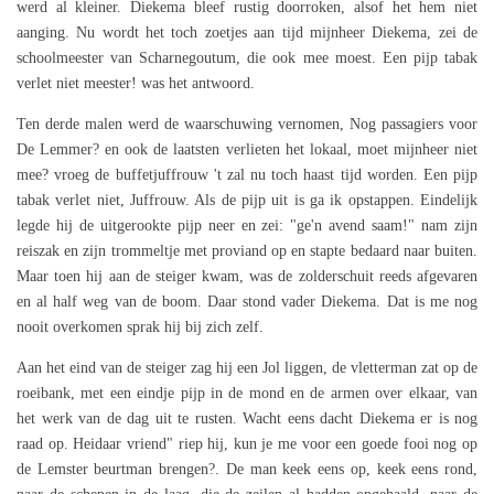
werd al kleiner. Diekema bleef rustig doorroken, alsof het hem niet
aanging. Nu wordt het toch zoetjes aan tijd mijnheer Diekema, zei de
schoolmeester van Scharnegoutum, die ook mee moest. Een pijp tabak
verlet niet meester! was het antwoord.
Ten derde malen werd de waarschuwing vernomen, Nog passagiers voor
De Lemmer? en ook de laatsten verlieten het lokaal, moet mijnheer niet
mee? vroeg de buffetjuffrouw 't zal nu toch haast tijd worden. Een pijp
tabak verlet niet, Juffrouw. Als de pijp uit is ga ik opstappen. Eindelijk
legde hij de uitgerookte pijp neer en zei: "ge'n avend saam!" nam zijn
reiszak en zijn trommeltje met proviand op en stapte bedaard naar buiten.
Maar toen hij aan de steiger kwam, was de zolderschuit reeds afgevaren
en al half weg van de boom. Daar stond vader Diekema. Dat is me nog
nooit overkomen sprak hij bij zich zelf.
Aan het eind van de steiger zag hij een Jol liggen, de vletterman zat op de
roeibank, met een eindje pijp in de mond en de armen over elkaar, van
het werk van de dag uit te rusten. Wacht eens dacht Diekema er is nog
raad op. Heidaar vriend" riep hij, kun je me voor een goede fooi nog op
de Lemster beurtman brengen?. De man keek eens op, keek eens rond,