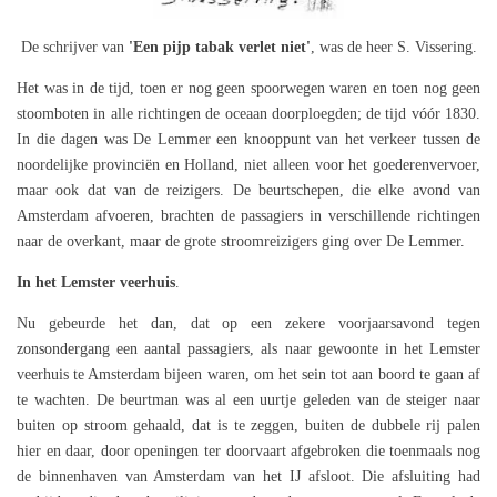
De schrijver van
'Een pijp tabak verlet niet'
, was de heer S. Vissering.
Het was in de tijd, toen er nog geen spoorwegen waren en toen nog geen
stoomboten in alle richtingen de oceaan doorploegden; de tijd vóór 1830.
In die dagen was De Lemmer een knooppunt van het verkeer tussen de
noordelijke provinciën en Holland, niet alleen voor het goederenvervoer,
maar ook dat van de reizigers. De beurtschepen, die elke avond van
Amsterdam afvoeren, brachten de passagiers in verschillende richtingen
naar de overkant, maar de grote stroomreizigers ging over De Lemmer.
In het Lemster veerhuis
.
Nu gebeurde het dan, dat op een zekere voorjaarsavond tegen
zonsondergang een aantal passagiers, als naar gewoonte in het Lemster
veerhuis te Amsterdam bijeen waren, om het sein tot aan boord te gaan af
te wachten. De beurtman was al een uurtje geleden van de steiger naar
buiten op stroom gehaald, dat is te zeggen, buiten de dubbele rij palen
hier en daar, door openingen ter doorvaart afgebroken die toenmaals nog
de binnenhaven van Amsterdam van het IJ afsloot. Die afsluiting had