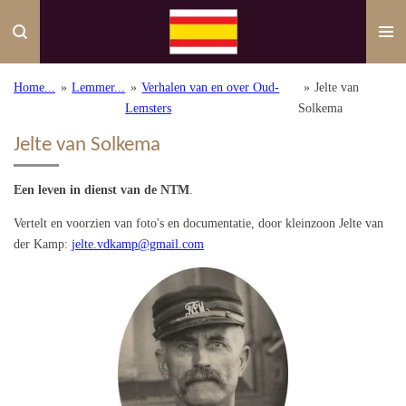
Ga
direct
naar
de
Home...
»
Lemmer...
»
Verhalen van en over Oud-
»
Jelte van
hoofdinhoud
Lemsters
Solkema
Jelte van Solkema
Een leven in dienst van de NTM
.
Vertelt en voorzien van foto's en documentatie, door kleinzoon Jelte van
der Kamp:
jelte.vdkamp@gmail.com