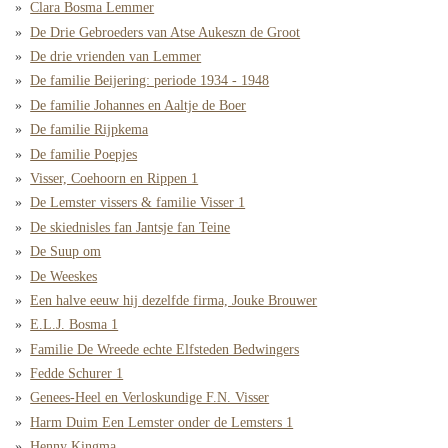
Clara Bosma Lemmer
De Drie Gebroeders van Atse Aukeszn de Groot
De drie vrienden van Lemmer
De familie Beijering: periode 1934 - 1948
De familie Johannes en Aaltje de Boer
De familie Rijpkema
De familie Poepjes
Visser, Coehoorn en Rippen 1
De Lemster vissers & familie Visser 1
De skiednisles fan Jantsje fan Teine
De Suup om
De Weeskes
Een halve eeuw hij dezelfde firma, Jouke Brouwer
E.L.J. Bosma 1
Familie De Wreede echte Elfsteden Bedwingers
Fedde Schurer 1
Genees-Heel en Verloskundige F.N. Visser
Harm Duim Een Lemster onder de Lemsters 1
Henny Kingma