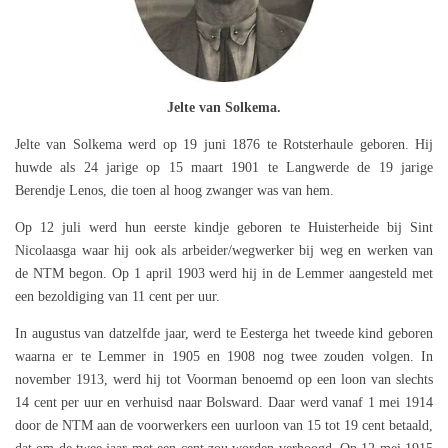
Jelte van Solkema.
Jelte van Solkema werd op 19 juni 1876 te Rotsterhaule geboren. Hij
huwde als 24 jarige op 15 maart 1901 te Langwerde de 19 jarige
Berendje Lenos, die toen al hoog zwanger was van hem.
Op 12 juli werd hun eerste kindje geboren te Huisterheide bij Sint
Nicolaasga waar hij ook als arbeider/wegwerker bij weg en werken van
de NTM begon. Op 1 april 1903 werd hij in de Lemmer aangesteld met
een bezoldiging van 11 cent per uur.
In augustus van datzelfde jaar, werd te Eesterga het tweede kind geboren
waarna er te Lemmer in 1905 en 1908 nog twee zouden volgen. In
november 1913, werd hij tot Voorman benoemd op een loon van slechts
14 cent per uur en verhuisd naar Bolsward. Daar werd vanaf 1 mei 1914
door de NTM aan de voorwerkers een uurloon van 15 tot 19 cent betaald,