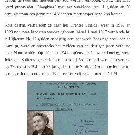
dat om de twee jaar met een cent zou worden verhoogd. Op 12 mei 1915
werd grootvader “Ploegbaas” met een weekloon van 11 gulden en 50
cent, waarvan een gezin met 4 kinderen maar amper rond kon komen.
Kort daarna verhuisden ze naar het Drentse Smilde, waar in 1916 en
1920 nog twee kinderen werden geboren. Vanaf 1 mei 1917 verdiende hij
te Hijkersmilde 12 gulden en vijftig cent per week. Vanwege werk aan de
tramlijn, werd er omstreeks het midden van de dertiger jaren verhuisd
naar Noordwolde. Op 19 juni 1941, tijdens de 2e wereldoorlog, werd
Jelte van Solkema gepensioneerd toen hij 65 jaar oud werd en overleed
op 27 augustus 1949 op 73 jarige leeftijd te Smilde. Grootmoeder kon tot
aan haar dood in november 1972, echter Vrij reizen, met de NTM.