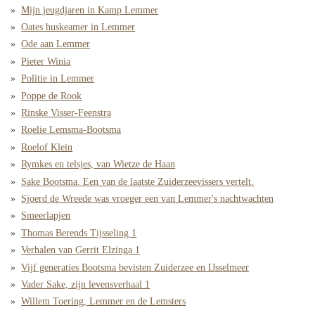
Mijn jeugdjaren in Kamp Lemmer
Oates huskeamer in Lemmer
Ode aan Lemmer
Pieter Winia
Politie in Lemmer
Poppe de Rook
Rinske Visser-Feenstra
Roelie Lemsma-Bootsma
Roelof Klein
Rymkes en telsjes, van Wietze de Haan
Sake Bootsma. Een van de laatste Zuiderzeevissers vertelt.
Sjoerd de Wreede was vroeger een van Lemmer's nachtwachten
Smeerlapjen
Thomas Berends Tijsseling 1
Verhalen van Gerrit Elzinga 1
Vijf generaties Bootsma bevisten Zuiderzee en IJsselmeer
Vader Sake, zijn levensverhaal 1
Willem Toering, Lemmer en de Lemsters