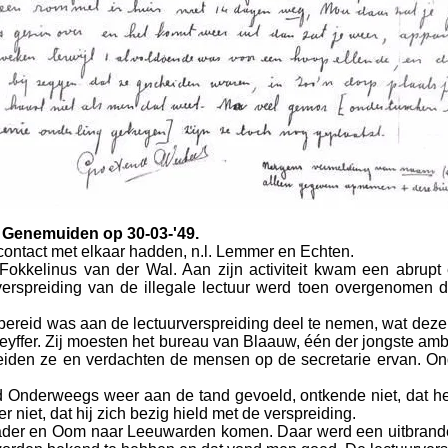
e Genemuiden op 30-03-'49.
contact met elkaar hadden, n.l. Lemmer en Echten.
okkelinus van der Wal. Aan zijn activiteit kwam een abrupt 
rspreiding van de illegale lectuur werd toen overgenomen do
bereid was aan de lectuurverspreiding deel te nemen, wat deze 
Sleyffer. Zij moesten het bureau van Blaauw, één der jongste amb
 zeiden ze en verdachten de mensen op de secretarie ervan. O
Onderweegs weer aan de tand gevoeld, ontkende niet, dat hem 
niet, dat hij zich bezig hield met de verspreiding.
der en Oom naar Leeuwarden komen. Daar werd een uitbrande