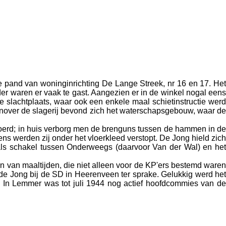
e pand van woninginrichting De Lange Streek, nr 16 en 17. Het
r waren er vaak te gast. Aangezien er in de winkel nogal eens
slachtplaats, waar ook een enkele maal schietinstructie werd
genover de slagerij bevond zich het waterschapsgebouw, waar de
erd; in huis verborg men de brenguns tussen de hammen in de
 werden zij onder het vloerkleed verstopt. De Jong hield zich
als schakel tussen Onderweegs (daarvoor Van der Wal) en het
en van maaltijden, die niet alleen voor de KP'ers bestemd waren
 Jong bij de SD in Heerenveen ter sprake. Gelukkig werd het
n. In Lemmer was tot juli 1944 nog actief hoofdcommies van de