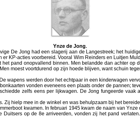
Ynze de Jong.
vige De Jong had een slagerij aan de Langestreek; het huidig
er KP-acties voorbereid. Vooral Wim Reinders en Luitjen Mulde
het pand onopvallend binnen. Men belandde dan achter op de 
d. Men moest voortdurend op zijn hoede blijven, want schuin te
e wapens werden door het echtpaar in een kinderwagen vervo
onkaarten vonden eveneens een plaats onder de pannen; tevens
eschiedde zelfs eens per lijkwagen. De Jong fungeerde vaak 
s. Zij hielp mee in de winkel en was behulpzaam bij het bereid
emmerboot kwamen. In februari 1945 kwam de naam van Ynze de
e Duitsers op de 8e arriveerden, vonden zij het pand verlate