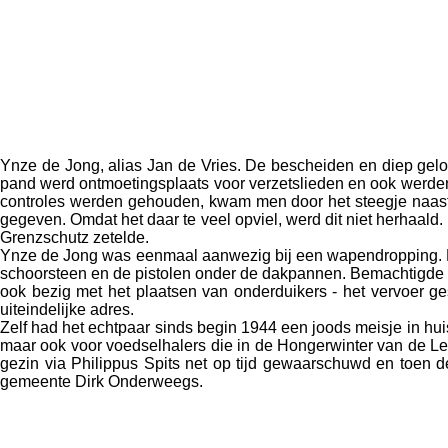
Ynze de Jong, alias Jan de Vries. De bescheiden en diep gelo
pand werd ontmoetingsplaats voor verzetslieden en ook werden 
controles werden gehouden, kwam men door het steegje naast 
gegeven. Omdat het daar te veel opviel, werd dit niet herhaal
Grenzschutz zetelde.
Ynze de Jong was eenmaal aanwezig bij een wapendropping. D
schoorsteen en de pistolen onder de dakpannen. Bemachtigde b
ook bezig met het plaatsen van onderduikers - het vervoer g
uiteindelijke adres.
Zelf had het echtpaar sinds begin 1944 een joods meisje in hui
maar ook voor voedselhalers die in de Hongerwinter van de L
gezin via Philippus Spits net op tijd gewaarschuwd en toen d
gemeente Dirk Onderweegs.