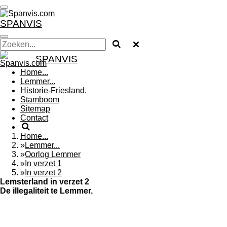
Ga
direct
SPANVIS
naar
de
hoofdinhoud
SPANVIS
Home...
Lemmer...
Historie-Friesland.
Stamboom
Sitemap
Contact
Home...
»
Lemmer...
»
Oorlog Lemmer
»
In verzet 1
»
In verzet 2
Lemsterland in verzet 2
De illegaliteit te Lemmer.