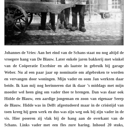
Johannes de Vries: Aan het eind van de Schans staat nu nog altijd de
vroegere hang van De Blauw. Later enkele jaren bakkerij met winkel
van de Coöperatie Excelsior en als laatste in gebruik bij garage
Weber. Nu al een paar jaar op nominatie om afgebroken te worden
en vervangen door woningen. Mijn vader en oom Jan werkten daar
beide. Ik kan mij nog herinneren dat ik daar ’s middags met mijn
moeder wel heen ging om vader thee te brengen. Dan was daar ook
Hidde de Blauw, een aardige jongeman en zoon van eigenaar Seerp
de Blauw. Hidde was in Delft afgestudeerd maar in de crisistijd van
toen kreeg hij geen werk en dus was zijn weg ook bij zijn vader in de
vis. Hier poseren zij vlak bij de hang aan de overkant van de
Schans. Links vader met een fles zure haring. Inhoud 20 stuks,