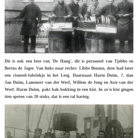
Dit is ook een foto van 'De Hang', dit is personeel van Tjebbe en
Bertus de Jager. Van links naar rechts: Libbe Bouma, deze had later
een vismeel-fabriekje in het Leeg. Daarnaast Harm Duim, ?, dan
Jan Duim, Lammert van der Werf, Willem de Jong en Atze van der
Werf. Harm Duim, pakt bak-bokking in een kist. In zo'n kist gingen
tien speten van 20 stuks, dat is een tal haring.