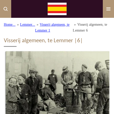
Ga
direct
naar
de
Home...
»
Lemmer...
»
Visserij algemeen, te
»
Visserij algemeen, te
hoofdinhoud
Lemmer 1
Lemmer 6
Visserij algemeen, te Lemmer |6|