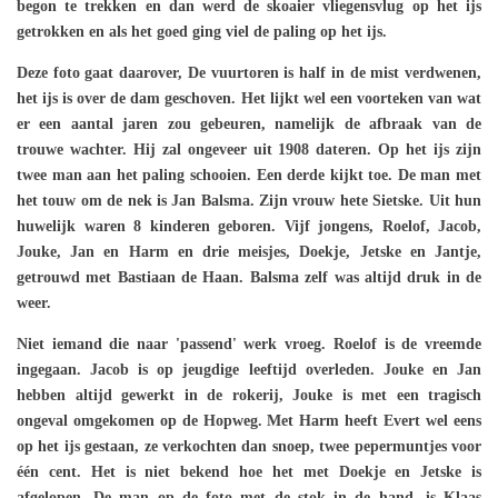
begon te trekken en dan werd de skoaier vliegensvlug op het ijs
getrokken en als het goed ging viel de paling op het ijs.
Deze foto gaat daarover, De vuurtoren is half in de mist verdwenen,
het ijs is over de dam geschoven. Het lijkt wel een voorteken van wat
er een aantal jaren zou gebeuren, namelijk de afbraak van de
trouwe wachter. Hij zal ongeveer uit 1908 dateren. Op het ijs zijn
twee man aan het paling schooien. Een derde kijkt toe. De man met
het touw om de nek is Jan Balsma. Zijn vrouw hete Sietske. Uit hun
huwelijk waren 8 kinderen geboren. Vijf jongens, Roelof, Jacob,
Jouke, Jan en Harm en drie meisjes, Doekje, Jetske en Jantje,
getrouwd met Bastiaan de Haan. Balsma zelf was altijd druk in de
weer.
Niet iemand die naar 'passend' werk vroeg. Roelof is de vreemde
ingegaan. Jacob is op jeugdige leeftijd overleden. Jouke en Jan
hebben altijd gewerkt in de rokerij, Jouke is met een tragisch
ongeval omgekomen op de Hopweg. Met Harm heeft Evert wel eens
op het ijs gestaan, ze verkochten dan snoep, twee pepermuntjes voor
één cent. Het is niet bekend hoe het met Doekje en Jetske is
afgelopen. De man op de foto met de stok in de hand, is Klaas