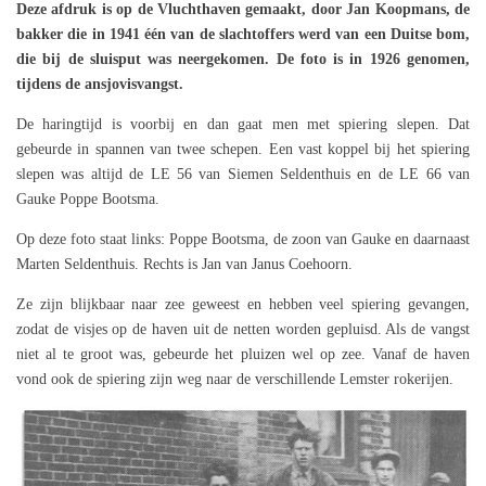
Deze afdruk is op de Vluchthaven gemaakt, door Jan Koopmans, de
bakker die in 1941 één van de slachtoffers werd van een Duitse bom,
die bij de sluisput was neergekomen. De foto is in 1926 genomen,
tijdens de ansjovisvangst.
De haringtijd is voorbij en dan gaat men met spiering slepen. Dat
gebeurde in spannen van twee schepen. Een vast koppel bij het spiering
slepen was altijd de LE 56 van Siemen Seldenthuis en de LE 66 van
Gauke Poppe Bootsma.
Op deze foto staat links: Poppe Bootsma, de zoon van Gauke en daarnaast
Marten Seldenthuis. Rechts is Jan van Janus Coehoorn.
Ze zijn blijkbaar naar zee geweest en hebben veel spiering gevangen,
zodat de visjes op de haven uit de netten worden gepluisd. Als de vangst
niet al te groot was, gebeurde het pluizen wel op zee. Vanaf de haven
vond ook de spiering zijn weg naar de verschillende Lemster rokerijen.