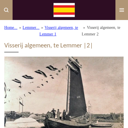
Ga
direct
naar
de
Home...
»
Lemmer...
»
Visserij algemeen, te
»
Visserij algemeen, te
hoofdinhoud
Lemmer 1
Lemmer 2
Visserij algemeen, te Lemmer |2|