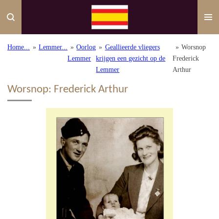
Ga
direct
naar
de
Home...
»
Lemmer...
»
Oorlog
»
Geallieerde vliegers
»
Worsnop
hoofdinhoud
Lemmer
krijgen een gezicht op de
Frederick
Lemmer
Arthur
Worsnop: Frederick Arthur