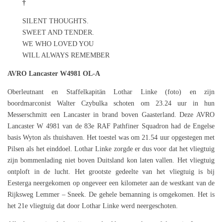
†
SILENT THOUGHTS.
SWEET AND TENDER.
WE WHO LOVED YOU
WILL ALWAYS REMEMBER
AVRO Lancaster W4981 OL-A
Oberleutnant en Staffelkapitän Lothar Linke (foto) en zijn
boordmarconist Walter Czybulka schoten om 23.24 uur in hun
Messerschmitt een Lancaster in brand boven Gaasterland. Deze AVRO
Lancaster W 4981 van de 83e RAF Pathfiner Squadron had de Engelse
basis Wyton als thuishaven. Het toestel was om 21.54 uur opgestegen met
Pilsen als het einddoel. Lothar Linke zorgde er dus voor dat het vliegtuig
zijn bommenlading niet boven Duitsland kon laten vallen. Het vliegtuig
ontploft in de lucht. Het grootste gedeelte van het vliegtuig is bij
Eesterga neergekomen op ongeveer een kilometer aan de westkant van de
Rijksweg Lemmer – Sneek. De gehele bemanning is omgekomen. Het is
het 21e vliegtuig dat door Lothar Linke werd neergeschoten.