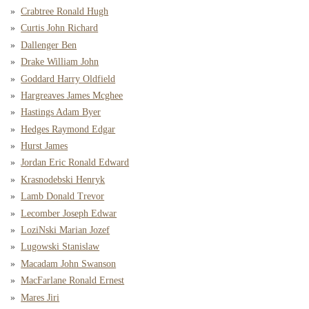
Crabtree Ronald Hugh
Curtis John Richard
Dallenger Ben
Drake William John
Goddard Harry Oldfield
Hargreaves James Mcghee
Hastings Adam Byer
Hedges Raymond Edgar
Hurst James
Jordan Eric Ronald Edward
Krasnodebski Henryk
Lamb Donald Trevor
Lecomber Joseph Edwar
LoziNski Marian Jozef
Lugowski Stanislaw
Macadam John Swanson
MacFarlane Ronald Ernest
Mares Jiri