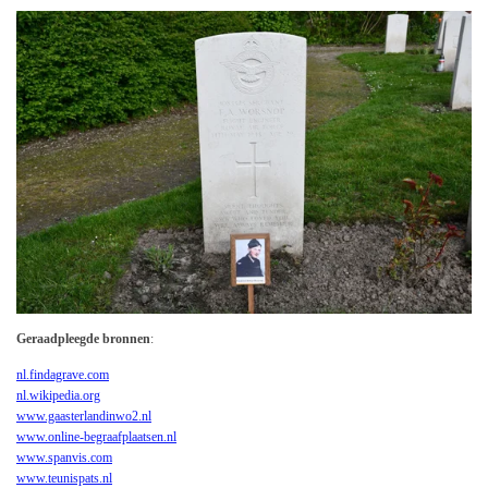
Geraadpleegde bronnen
:
nl.findagrave.com
nl.wikipedia.org
www.gaasterlandinwo2.nl
www.online-begraafplaatsen.nl
www.spanvis.com
www.teunispats.nl