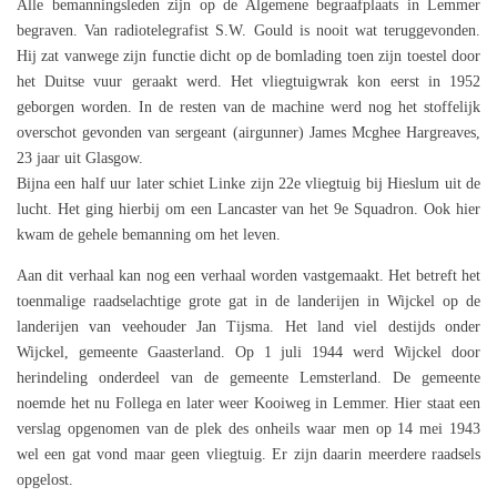
Alle bemanningsleden zijn op de Algemene begraafplaats in Lemmer
begraven. Van radiotelegrafist S.W. Gould is nooit wat teruggevonden.
Hij zat vanwege zijn functie dicht op de bomlading toen zijn toestel door
het Duitse vuur geraakt werd. Het vliegtuigwrak kon eerst in 1952
geborgen worden. In de resten van de machine werd nog het stoffelijk
overschot gevonden van sergeant (airgunner) James Mcghee Hargreaves,
23 jaar uit Glasgow.
Bijna een half uur later schiet Linke zijn 22e vliegtuig bij Hieslum uit de
lucht. Het ging hierbij om een Lancaster van het 9e Squadron. Ook hier
kwam de gehele bemanning om het leven.
Aan dit verhaal kan nog een verhaal worden vastgemaakt. Het betreft het
toenmalige raadselachtige grote gat in de landerijen in Wijckel op de
landerijen van veehouder Jan Tijsma. Het land viel destijds onder
Wijckel, gemeente Gaasterland. Op 1 juli 1944 werd Wijckel door
herindeling onderdeel van de gemeente Lemsterland. De gemeente
noemde het nu Follega en later weer Kooiweg in Lemmer. Hier staat een
verslag opgenomen van de plek des onheils waar men op 14 mei 1943
wel een gat vond maar geen vliegtuig. Er zijn daarin meerdere raadsels
opgelost.