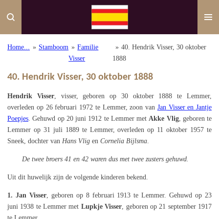
Ga
direct
naar
de
Home...
»
Stamboom
»
Familie
»
40. Hendrik Visser, 30 oktober
hoofdinhoud
Visser
1888
40. Hendrik Visser, 30 oktober 1888
Hendrik Visser
, visser, geboren op 30 oktober 1888 te Lemmer,
overleden op 26 februari 1972 te Lemmer, zoon van
Jan Visser en Jantje
Poepjes
. Gehuwd op 20 juni 1912 te Lemmer met
Akke Vlig
, geboren te
Lemmer op 31 juli 1889 te Lemmer, overleden op 11 oktober 1957 te
Sneek, dochter van
Hans Vlig
en
Cornelia Bijlsma
.
De twee broers 41 en 42 waren dus met twee zusters gehuwd.
Uit dit huwelijk zijn de volgende kinderen bekend.
1. Jan Visser
, geboren op 8 februari 1913 te Lemmer. Gehuwd op 23
juni 1938 te Lemmer met
Lupkje Visser
, geboren op 21 september 1917
te Lemmer.